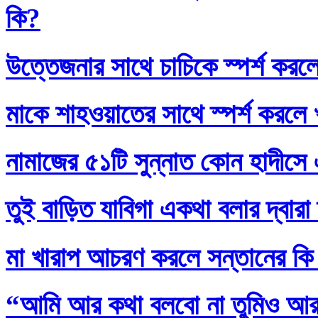
কি?
উত্তেজনার সাথে চাচিকে স্পর্শ করল
মাকে শাহওয়াতের সাথে স্পর্শ করলে
নামাজের ৫১টি সুন্নাত কোন হাদীসে এ
তুই বাড়িত যাবিগা একথা বলার দ্বার
মা খারাপ আচরণ করলে সন্তানের কি
“আমি আর কথা বলবো না তুমিও আর আ