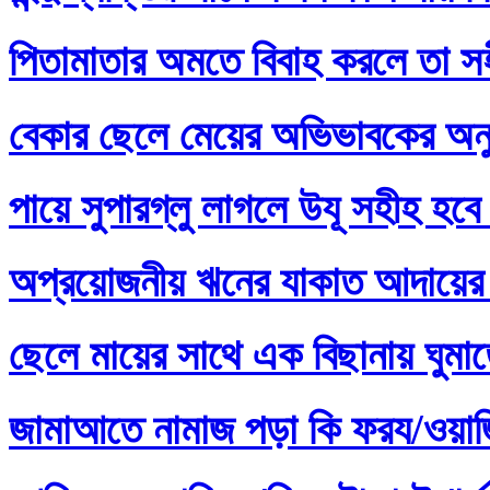
পিতামাতার অমতে বিবাহ করলে তা স
বেকার ছেলে মেয়ের অভিভাবকের অনু
পায়ে সুপারগ্লু লাগলে উযূ সহীহ হবে
অপ্রয়োজনীয় ঋনের যাকাত আদায়ের 
ছেলে মায়ের সাথে এক বিছানায় ঘুমা
জামাআতে নামাজ পড়া কি ফরয/ওয়াজি