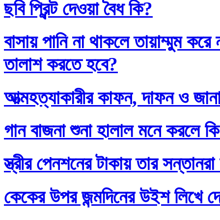
ছবি প্রিন্ট দেওয়া বৈধ কি?
বাসায় পানি না থাকলে তায়াম্মুম কর
তালাশ করতে হবে?
আত্মহত্যাকারীর কাফন, দাফন ও জানা
গান বাজনা শুনা হালাল মনে করলে ক
স্ত্রীর পেনশনের টাকায় তার সন্তানর
কেকের উপর জন্মদিনের উইশ লিখে দ