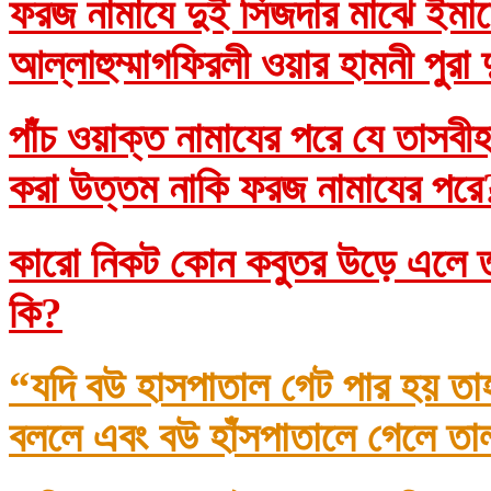
ফরজ নামাযে দুই সিজদার মাঝে ইমাম
আল্লাহুম্মাগফিরলী ওয়ার হামনী পুরা
পাঁচ ওয়াক্ত নামাযের পরে যে তাসব
করা উত্তম নাকি ফরজ নামাযের প
কারো নিকট কোন কবুতর উড়ে এলে তা
কি?
“যদি বউ হাসপাতাল গেট পার হয় তা
বললে এবং বউ হাঁসপাতালে গেলে তা