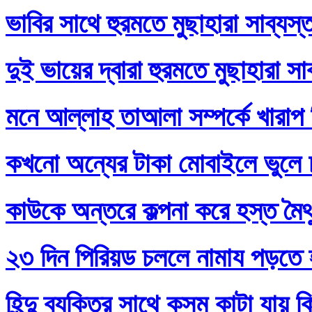
ভাবির সাথে হুরমতে মুছাহারা সাব্যস
দুই ভায়ের দ্বারা হুরমতে মুছাহারা স
মনে আল্লাহ তাআলা সম্পর্কে খারাপ
কখনো অন্যের টাকা মোবাইলে ভুলে
কাউকে অন্তরে কল্পনা করে হস্ত মৈথ
২৩ দিন পিরিয়ড চললে নামায পড়তে 
হিন্দু ব্যক্তির সাথে কসম কাটা যায় 