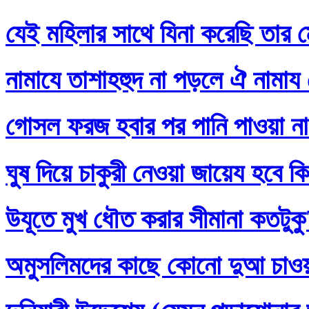
যেই মহিলার সাথে যিনা করেছি তার ম
নামাযে তাশাহহুদ না পড়লে ঐ নামায
গোসল ফরজ হবার পর পানি পাওয়া না
ঘুষ দিয়ে চাকুরী নেওয়া জায়েয হবে ক
উযূতে মুখ ধৌত করার সীমানা কতটুক
অমুসলিমদের কাছে কোনো দুআ চাও