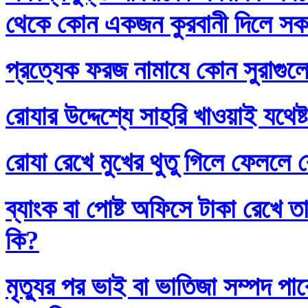
থেকে কোন একজন কুরবানী দিলে সকলে
প্রত্যেক ফরজ নামাযে কোন সুরাগুল
রোযার উদ্দেশ্যে সাহরি খাওয়াই যথেষ্
রোযা রেখে মুখের থুতু গিলে ফেললে র
ব্যাংক বা পোষ্ট অফিসে টাকা রেখে তা
কি?
মৃত্যুর পর ভাই বা ভাতিজা সম্পদ প