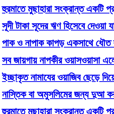
হুরমাতে মুছাহারা সংক্রান্ত একটি প্
সূদী টাকা সূদের ঋণ হিসেবে দেওয়া য
পাক ও নাপাক কাপড় একসাথে ধৌত ক
সব জায়গায় নাপকীর ওয়াসওয়াসা এল
ইচ্ছাকৃত নামাযের ওয়াজিব ছেড়ে দি
নাস্তিক বা অমুসলিমের জন্য দুআ ক
হুরমাতে মুছাহারা সংক্রান্ত একটি প্