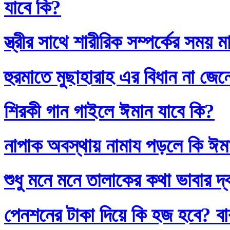
যাবে কি?
স্ত্রীর সাথে শারীরিক সম্পর্কের সময়
হুরমাতে মুছাহারাহ এর বিধান না জেন
শিরকী গান গাইলে ঈমান যাবে কি?
নাপাক অবস্থায় নামায পড়লে কি ঈম
শুধু মনে মনে তালাকের কথা ভাবার দ
পেনশনের টাকা দিয়ে কি হজ হবে? বাব