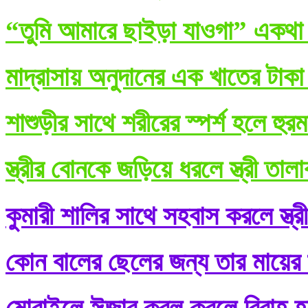
“তুমি আমারে ছাইড়া যাওগা” একথা ব
মাদ্রাসায় অনুদানের এক খাতের টাকা
শাশুড়ীর সাথে শরীরের স্পর্শ হলে হুর
স্ত্রীর বোনকে জড়িয়ে ধরলে স্ত্রী তা
কুমারী শালির সাথে সহবাস করলে স্ত্র
কোন বালের ছেলের জন্য তার মায়ের শ
মোবাইলে ঈজাব কবূল করলে বিবাহ হ