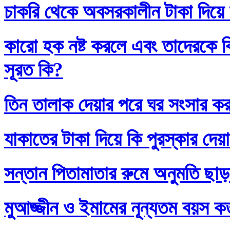
চাকরি থেকে অবসরকালীন টাকা দিয়ে
কারো হক নষ্ট করলে এবং তাদেরকে ব
সূরত কি?
তিন তালাক দেয়ার পরে ঘর সংসার কর
যাকাতের টাকা দিয়ে কি পুরস্কার দেয়
সন্তান পিতামাতার রুমে অনুমতি ছাড়
মুআজ্জীন ও ইমামের নূন্যতম বয়স 