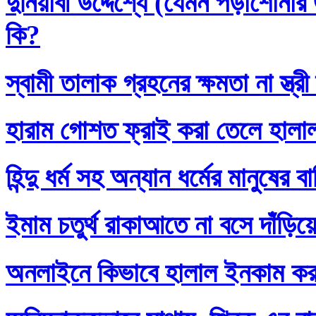
দুনিয়াবী উদ্দেশ্যে (যেমন পড়াশোনা
কি?
স্বামী তালাক গ্রহনের ক্ষমতা না স্ত
হারাম গোশত ফ্রাই করা তেলে হালা
হিন্দু ধর্ম সহ অন্যান ধর্মের মানুষের 
ইমাম চতুর্থ রাকাআতে না বসে দাঁড়িয়
অনলাইনে কিভাবে হালাল ইনকাম ক