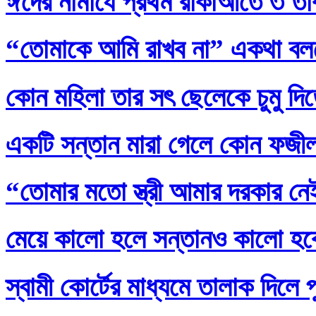
ঈদের নামাযে প্রথম রাকাআতে ৩ তাক
“তোমাকে আমি রাখব না” একথা বল
কোন মহিলা তার সৎ ছেলেকে চুমু দি
একটি সন্তান মারা গেলে কোন ফজ
“তোমার মতো স্ত্রী আমার দরকার নেই
মেয়ে কালো হলে সন্তানও কালো হব
স্বামী কোর্টের মাধ্যমে তালাক দিলে 