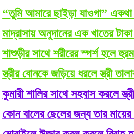
“তুমি আমারে ছাইড়া যাওগা” একথা ব
মাদ্রাসায় অনুদানের এক খাতের টাকা
শাশুড়ীর সাথে শরীরের স্পর্শ হলে হুর
স্ত্রীর বোনকে জড়িয়ে ধরলে স্ত্রী তা
কুমারী শালির সাথে সহবাস করলে স্ত্র
কোন বালের ছেলের জন্য তার মায়ের শ
মোবাইলে ঈজাব কবূল করলে বিবাহ হ