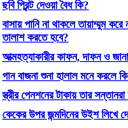
ছবি প্রিন্ট দেওয়া বৈধ কি?
বাসায় পানি না থাকলে তায়াম্মুম কর
তালাশ করতে হবে?
আত্মহত্যাকারীর কাফন, দাফন ও জানা
গান বাজনা শুনা হালাল মনে করলে ক
স্ত্রীর পেনশনের টাকায় তার সন্তানর
কেকের উপর জন্মদিনের উইশ লিখে দ