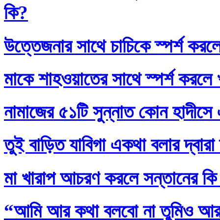
কি?
উত্তেজনার সাথে চাচিকে স্পর্শ করল
মাকে শাহওয়াতের সাথে স্পর্শ করলে
নামাজের ৫১টি সুন্নাত কোন হাদীসে এ
তুই বাড়িত যাবিগা একথা বলার দ্বার
মা খারাপ আচরণ করলে সন্তানের কি
“আমি আর কথা বলবো না তুমিও আর আ