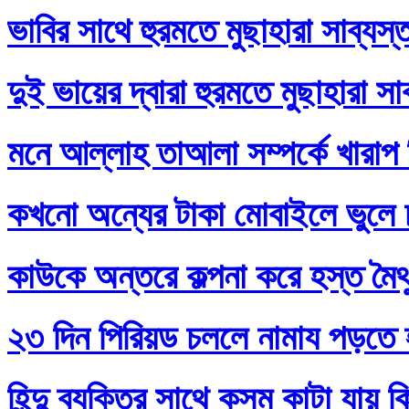
ভাবির সাথে হুরমতে মুছাহারা সাব্যস
দুই ভায়ের দ্বারা হুরমতে মুছাহারা স
মনে আল্লাহ তাআলা সম্পর্কে খারাপ
কখনো অন্যের টাকা মোবাইলে ভুলে
কাউকে অন্তরে কল্পনা করে হস্ত মৈথ
২৩ দিন পিরিয়ড চললে নামায পড়তে 
হিন্দু ব্যক্তির সাথে কসম কাটা যায় 