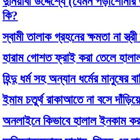
দুনিয়াবী উদ্দেশ্যে (যেমন পড়াশোনা
কি?
স্বামী তালাক গ্রহনের ক্ষমতা না স্ত
হারাম গোশত ফ্রাই করা তেলে হালা
হিন্দু ধর্ম সহ অন্যান ধর্মের মানুষের 
ইমাম চতুর্থ রাকাআতে না বসে দাঁড়িয়
অনলাইনে কিভাবে হালাল ইনকাম ক