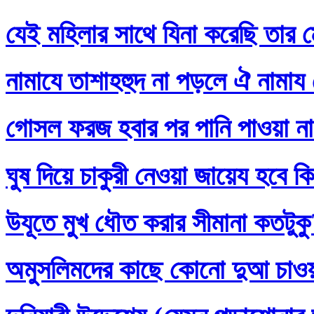
যেই মহিলার সাথে যিনা করেছি তার ম
নামাযে তাশাহহুদ না পড়লে ঐ নামায
গোসল ফরজ হবার পর পানি পাওয়া না
ঘুষ দিয়ে চাকুরী নেওয়া জায়েয হবে ক
উযূতে মুখ ধৌত করার সীমানা কতটুক
অমুসলিমদের কাছে কোনো দুআ চাও