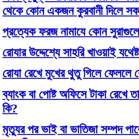
থেকে কোন একজন কুরবানী দিলে সকলে
প্রত্যেক ফরজ নামাযে কোন সুরাগুল
রোযার উদ্দেশ্যে সাহরি খাওয়াই যথেষ্
রোযা রেখে মুখের থুতু গিলে ফেললে র
ব্যাংক বা পোষ্ট অফিসে টাকা রেখে তা
কি?
মৃত্যুর পর ভাই বা ভাতিজা সম্পদ প