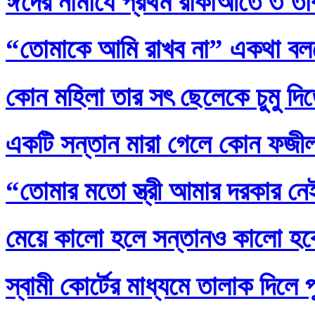
ঈদের নামাযে প্রথম রাকাআতে ৩ তাক
“তোমাকে আমি রাখব না” একথা বল
কোন মহিলা তার সৎ ছেলেকে চুমু দি
একটি সন্তান মারা গেলে কোন ফজ
“তোমার মতো স্ত্রী আমার দরকার নেই
মেয়ে কালো হলে সন্তানও কালো হব
স্বামী কোর্টের মাধ্যমে তালাক দিলে 