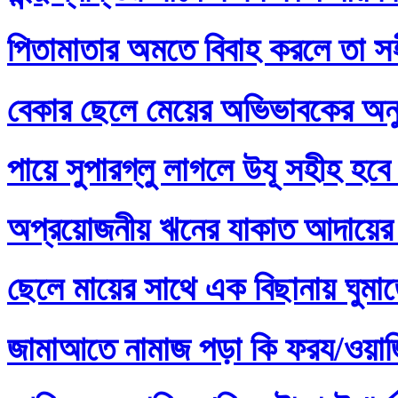
পিতামাতার অমতে বিবাহ করলে তা স
বেকার ছেলে মেয়ের অভিভাবকের অনু
পায়ে সুপারগ্লু লাগলে উযূ সহীহ হবে
অপ্রয়োজনীয় ঋনের যাকাত আদায়ের 
ছেলে মায়ের সাথে এক বিছানায় ঘুমা
জামাআতে নামাজ পড়া কি ফরয/ওয়াজি