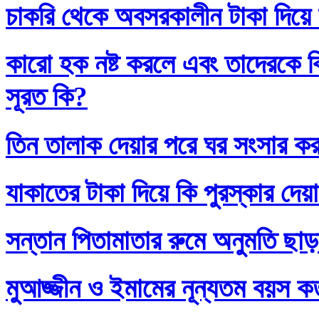
চাকরি থেকে অবসরকালীন টাকা দিয়ে
কারো হক নষ্ট করলে এবং তাদেরকে ব
সূরত কি?
তিন তালাক দেয়ার পরে ঘর সংসার কর
যাকাতের টাকা দিয়ে কি পুরস্কার দেয়
সন্তান পিতামাতার রুমে অনুমতি ছাড়
মুআজ্জীন ও ইমামের নূন্যতম বয়স 