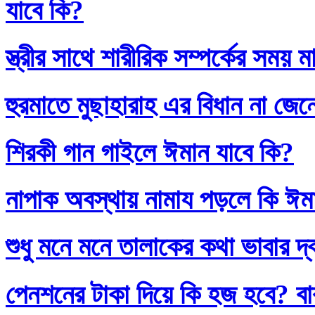
যাবে কি?
স্ত্রীর সাথে শারীরিক সম্পর্কের সময়
হুরমাতে মুছাহারাহ এর বিধান না জেন
শিরকী গান গাইলে ঈমান যাবে কি?
নাপাক অবস্থায় নামায পড়লে কি ঈম
শুধু মনে মনে তালাকের কথা ভাবার দ
পেনশনের টাকা দিয়ে কি হজ হবে? বাব