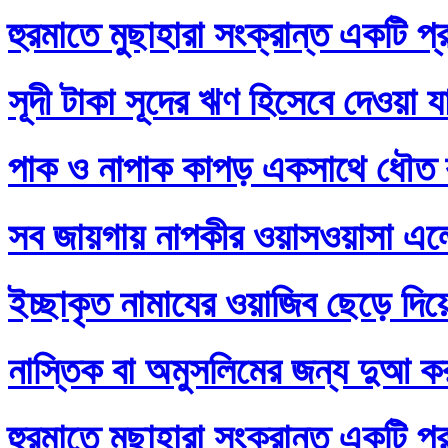
হুরমাতে মুছাহারা সংক্রান্ত একটি প্
সূদী টাকা সূদের ঋণ হিসেবে দেওয়া য
পাক ও নাপাক কাপড় একসাথে ধৌত ক
সব জায়গায় নাপকীর ওয়াসওয়াসা এল
ইচ্ছাকৃত নামাযের ওয়াজিব ছেড়ে দি
নাস্তিক বা অমুসলিমের জন্য দুআ ক
হুরমাতে মুছাহারা সংক্রান্ত একটি প্