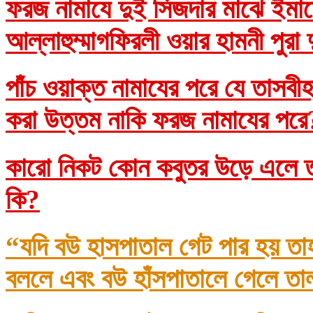
ফরজ নামাযে দুই সিজদার মাঝে ইমাম
আল্লাহুম্মাগফিরলী ওয়ার হামনী পুরা
পাঁচ ওয়াক্ত নামাযের পরে যে তাসব
করা উত্তম নাকি ফরজ নামাযের প
কারো নিকট কোন কবুতর উড়ে এলে তা
কি?
“যদি বউ হাসপাতাল গেট পার হয় তা
বললে এবং বউ হাঁসপাতালে গেলে তা