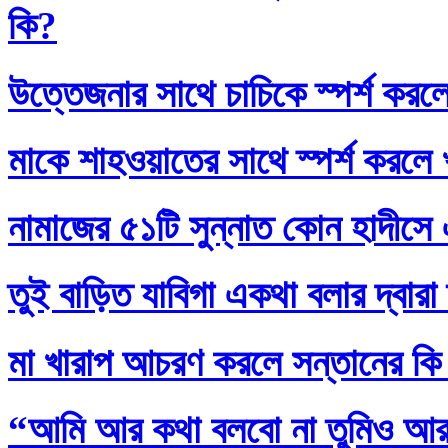
কি?
উত্তেজনার সাথে চাচিকে স্পর্শ করল
মাকে শাহওয়াতের সাথে স্পর্শ করলে
নামাজের ৫১টি সুন্নাত কোন হাদীসে এ
তুই বাড়িত যাবিগা একথা বলার দ্বার
মা খারাপ আচরণ করলে সন্তানের কি
“আমি আর কথা বলবো না তুমিও আর আ