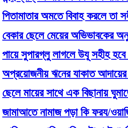
পিতামাতার অমতে বিবাহ করলে তা স
বেকার ছেলে মেয়ের অভিভাবকের অনু
পায়ে সুপারগ্লু লাগলে উযূ সহীহ হবে
অপ্রয়োজনীয় ঋনের যাকাত আদায়ের 
ছেলে মায়ের সাথে এক বিছানায় ঘুমা
জামাআতে নামাজ পড়া কি ফরয/ওয়াজি