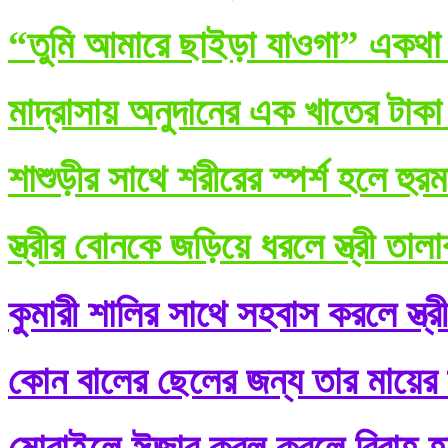
“তুমি আমারে ছাইড়া যাওগা” একথা ব
মাদ্রাসায় অনুদানের এক খাতের টাকা
শাশুড়ীর সাথে শরীরের স্পর্শ হলে হুর
স্ত্রীর বোনকে জড়িয়ে ধরলে স্ত্রী তা
কুমারী শালির সাথে সহবাস করলে স্ত্র
কোন বালের ছেলের জন্য তার মায়ের শ
মোবাইলে ঈজাব কবূল করলে বিবাহ হ