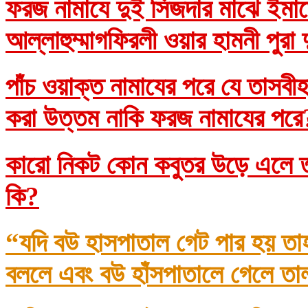
ফরজ নামাযে দুই সিজদার মাঝে ইমাম
আল্লাহুম্মাগফিরলী ওয়ার হামনী পুরা
পাঁচ ওয়াক্ত নামাযের পরে যে তাসব
করা উত্তম নাকি ফরজ নামাযের প
কারো নিকট কোন কবুতর উড়ে এলে তা
কি?
“যদি বউ হাসপাতাল গেট পার হয় তা
বললে এবং বউ হাঁসপাতালে গেলে তা