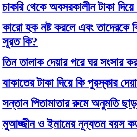
চাকরি থেকে অবসরকালীন টাকা দিয়ে
কারো হক নষ্ট করলে এবং তাদেরকে ব
সূরত কি?
তিন তালাক দেয়ার পরে ঘর সংসার কর
যাকাতের টাকা দিয়ে কি পুরস্কার দেয়
সন্তান পিতামাতার রুমে অনুমতি ছাড়
মুআজ্জীন ও ইমামের নূন্যতম বয়স 