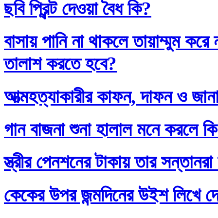
ছবি প্রিন্ট দেওয়া বৈধ কি?
বাসায় পানি না থাকলে তায়াম্মুম কর
তালাশ করতে হবে?
আত্মহত্যাকারীর কাফন, দাফন ও জানা
গান বাজনা শুনা হালাল মনে করলে ক
স্ত্রীর পেনশনের টাকায় তার সন্তানর
কেকের উপর জন্মদিনের উইশ লিখে দ