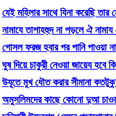
যেই মহিলার সাথে যিনা করেছি তার ম
নামাযে তাশাহহুদ না পড়লে ঐ নামায
গোসল ফরজ হবার পর পানি পাওয়া না
ঘুষ দিয়ে চাকুরী নেওয়া জায়েয হবে ক
উযূতে মুখ ধৌত করার সীমানা কতটুক
অমুসলিমদের কাছে কোনো দুআ চাও