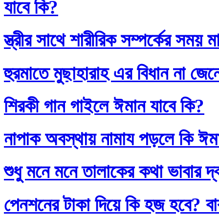
যাবে কি?
স্ত্রীর সাথে শারীরিক সম্পর্কের সময়
হুরমাতে মুছাহারাহ এর বিধান না জেন
শিরকী গান গাইলে ঈমান যাবে কি?
নাপাক অবস্থায় নামায পড়লে কি ঈম
শুধু মনে মনে তালাকের কথা ভাবার দ
পেনশনের টাকা দিয়ে কি হজ হবে? বাব