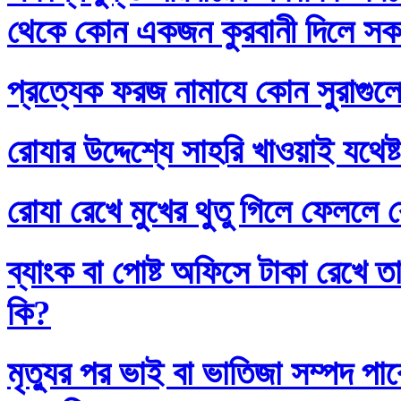
থেকে কোন একজন কুরবানী দিলে সকলে
প্রত্যেক ফরজ নামাযে কোন সুরাগুল
রোযার উদ্দেশ্যে সাহরি খাওয়াই যথেষ্
রোযা রেখে মুখের থুতু গিলে ফেললে র
ব্যাংক বা পোষ্ট অফিসে টাকা রেখে তা
কি?
মৃত্যুর পর ভাই বা ভাতিজা সম্পদ প