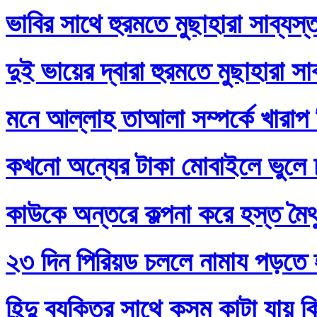
ভাবির সাথে হুরমতে মুছাহারা সাব্যস
দুই ভায়ের দ্বারা হুরমতে মুছাহারা স
মনে আল্লাহ তাআলা সম্পর্কে খারাপ
কখনো অন্যের টাকা মোবাইলে ভুলে
কাউকে অন্তরে কল্পনা করে হস্ত মৈথ
২৩ দিন পিরিয়ড চললে নামায পড়তে 
হিন্দু ব্যক্তির সাথে কসম কাটা যায় 