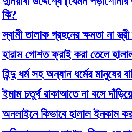
দুনিয়াবী উদ্দেশ্যে (যেমন পড়াশোনা
কি?
স্বামী তালাক গ্রহনের ক্ষমতা না স্ত
হারাম গোশত ফ্রাই করা তেলে হালা
হিন্দু ধর্ম সহ অন্যান ধর্মের মানুষের 
ইমাম চতুর্থ রাকাআতে না বসে দাঁড়িয়
অনলাইনে কিভাবে হালাল ইনকাম ক