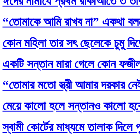
ঈদের নামাযে প্রথম রাকাআতে ৩ তাক
“তোমাকে আমি রাখব না” একথা বল
কোন মহিলা তার সৎ ছেলেকে চুমু দি
একটি সন্তান মারা গেলে কোন ফজ
“তোমার মতো স্ত্রী আমার দরকার নেই
মেয়ে কালো হলে সন্তানও কালো হব
স্বামী কোর্টের মাধ্যমে তালাক দিলে 