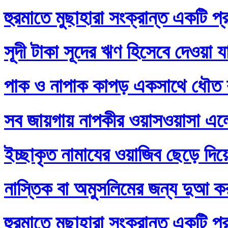
হুরমাতে মুছাহারা সংক্রান্ত একটি প্
সূদী টাকা সূদের ঋণ হিসেবে দেওয়া য
পাক ও নাপাক কাপড় একসাথে ধৌত ক
সব জায়গায় নাপকীর ওয়াসওয়াসা এল
ইচ্ছাকৃত নামাযের ওয়াজিব ছেড়ে দি
নাস্তিক বা অমুসলিমের জন্য দুআ ক
হুরমাতে মুছাহারা সংক্রান্ত একটি প্