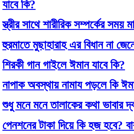
যাবে কি?
স্ত্রীর সাথে শারীরিক সম্পর্কের সময়
হুরমাতে মুছাহারাহ এর বিধান না জেন
শিরকী গান গাইলে ঈমান যাবে কি?
নাপাক অবস্থায় নামায পড়লে কি ঈম
শুধু মনে মনে তালাকের কথা ভাবার দ
পেনশনের টাকা দিয়ে কি হজ হবে? বাব