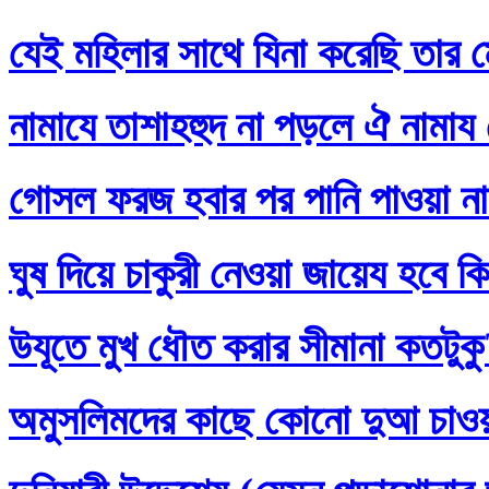
যেই মহিলার সাথে যিনা করেছি তার ম
নামাযে তাশাহহুদ না পড়লে ঐ নামায
গোসল ফরজ হবার পর পানি পাওয়া না
ঘুষ দিয়ে চাকুরী নেওয়া জায়েয হবে ক
উযূতে মুখ ধৌত করার সীমানা কতটুক
অমুসলিমদের কাছে কোনো দুআ চাও