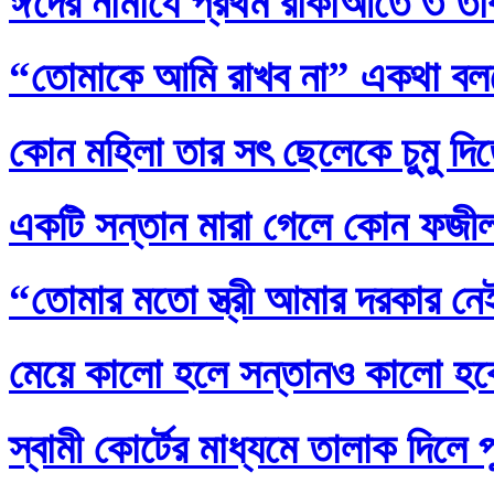
ঈদের নামাযে প্রথম রাকাআতে ৩ তাক
“তোমাকে আমি রাখব না” একথা বল
কোন মহিলা তার সৎ ছেলেকে চুমু দি
একটি সন্তান মারা গেলে কোন ফজ
“তোমার মতো স্ত্রী আমার দরকার নেই
মেয়ে কালো হলে সন্তানও কালো হব
স্বামী কোর্টের মাধ্যমে তালাক দিলে 