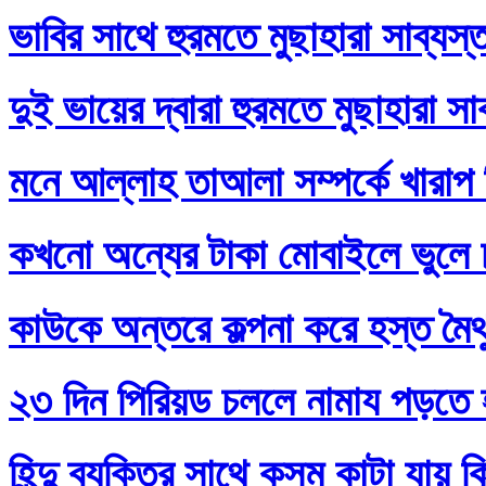
ভাবির সাথে হুরমতে মুছাহারা সাব্যস
দুই ভায়ের দ্বারা হুরমতে মুছাহারা স
মনে আল্লাহ তাআলা সম্পর্কে খারাপ
কখনো অন্যের টাকা মোবাইলে ভুলে
কাউকে অন্তরে কল্পনা করে হস্ত মৈথ
২৩ দিন পিরিয়ড চললে নামায পড়তে 
হিন্দু ব্যক্তির সাথে কসম কাটা যায় 