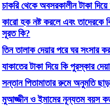
চাকরি থেকে অবসরকালীন টাকা দিয়ে
কারো হক নষ্ট করলে এবং তাদেরকে ব
সূরত কি?
তিন তালাক দেয়ার পরে ঘর সংসার কর
যাকাতের টাকা দিয়ে কি পুরস্কার দেয়
সন্তান পিতামাতার রুমে অনুমতি ছাড়
মুআজ্জীন ও ইমামের নূন্যতম বয়স 