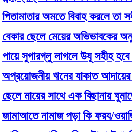
পিতামাতার অমতে বিবাহ করলে তা স
বেকার ছেলে মেয়ের অভিভাবকের অনু
পায়ে সুপারগ্লু লাগলে উযূ সহীহ হবে
অপ্রয়োজনীয় ঋনের যাকাত আদায়ের 
ছেলে মায়ের সাথে এক বিছানায় ঘুমা
জামাআতে নামাজ পড়া কি ফরয/ওয়াজি