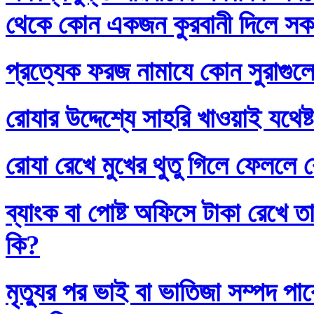
থেকে কোন একজন কুরবানী দিলে সকলে
প্রত্যেক ফরজ নামাযে কোন সুরাগুল
রোযার উদ্দেশ্যে সাহরি খাওয়াই যথেষ্
রোযা রেখে মুখের থুতু গিলে ফেললে র
ব্যাংক বা পোষ্ট অফিসে টাকা রেখে তা
কি?
মৃত্যুর পর ভাই বা ভাতিজা সম্পদ প