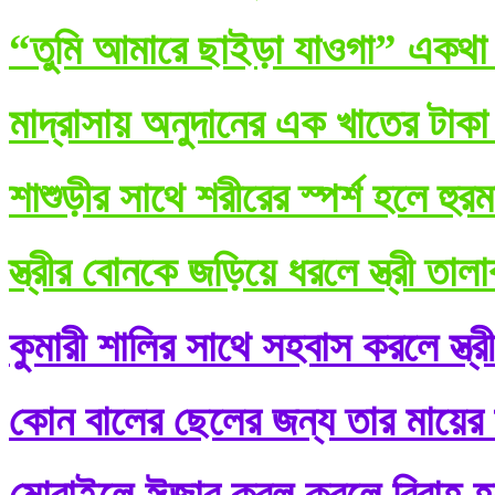
“তুমি আমারে ছাইড়া যাওগা” একথা ব
মাদ্রাসায় অনুদানের এক খাতের টাকা
শাশুড়ীর সাথে শরীরের স্পর্শ হলে হুর
স্ত্রীর বোনকে জড়িয়ে ধরলে স্ত্রী তা
কুমারী শালির সাথে সহবাস করলে স্ত্র
কোন বালের ছেলের জন্য তার মায়ের শ
মোবাইলে ঈজাব কবূল করলে বিবাহ হ