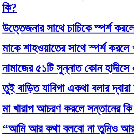
কি?
উত্তেজনার সাথে চাচিকে স্পর্শ করল
মাকে শাহওয়াতের সাথে স্পর্শ করলে
নামাজের ৫১টি সুন্নাত কোন হাদীসে এ
তুই বাড়িত যাবিগা একথা বলার দ্বার
মা খারাপ আচরণ করলে সন্তানের কি
“আমি আর কথা বলবো না তুমিও আর আ