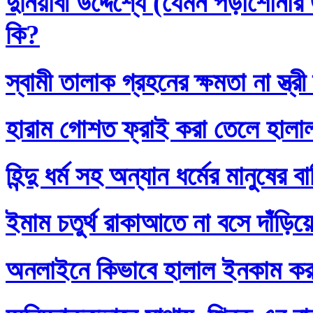
দুনিয়াবী উদ্দেশ্যে (যেমন পড়াশোনা
কি?
স্বামী তালাক গ্রহনের ক্ষমতা না স্ত
হারাম গোশত ফ্রাই করা তেলে হালা
হিন্দু ধর্ম সহ অন্যান ধর্মের মানুষের 
ইমাম চতুর্থ রাকাআতে না বসে দাঁড়িয়
অনলাইনে কিভাবে হালাল ইনকাম ক