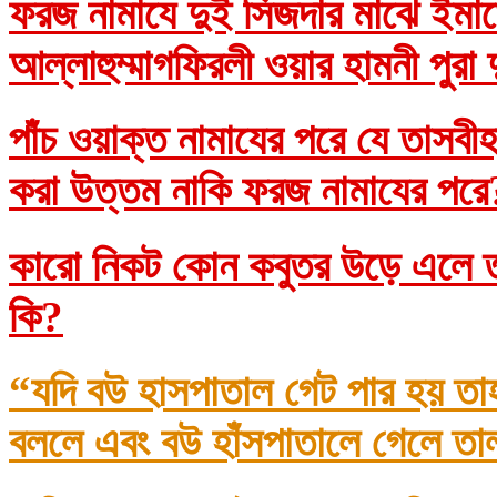
ফরজ নামাযে দুই সিজদার মাঝে ইমাম
আল্লাহুম্মাগফিরলী ওয়ার হামনী পুরা
পাঁচ ওয়াক্ত নামাযের পরে যে তাসব
করা উত্তম নাকি ফরজ নামাযের প
কারো নিকট কোন কবুতর উড়ে এলে তা
কি?
“যদি বউ হাসপাতাল গেট পার হয় তা
বললে এবং বউ হাঁসপাতালে গেলে তা