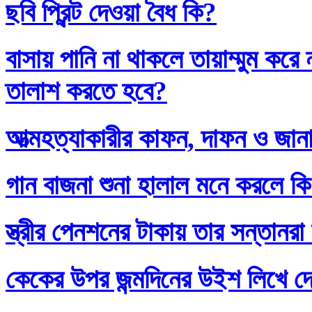
ছবি প্রিন্ট দেওয়া বৈধ কি?
বাসায় পানি না থাকলে তায়াম্মুম কর
তালাশ করতে হবে?
আত্মহত্যাকারীর কাফন, দাফন ও জানা
গান বাজনা শুনা হালাল মনে করলে ক
স্ত্রীর পেনশনের টাকায় তার সন্তানর
কেকের উপর জন্মদিনের উইশ লিখে দ