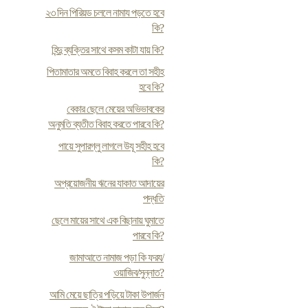
২৩ দিন পিরিয়ড চললে নামায পড়তে হবে
কি?
হিন্দু ব্যক্তির সাথে কসম কাটা যায় কি?
পিতামাতার অমতে বিবাহ করলে তা সহীহ
হবে কি?
বেকার ছেলে মেয়ের অভিভাবকের
অনুমতি ব্যতীত বিবাহ করতে পারবে কি?
পায়ে সুপারগ্লু লাগলে উযূ সহীহ হবে
কি?
অপ্রয়োজনীয় ঋনের যাকাত আদায়ের
পদ্ধতি
ছেলে মায়ের সাথে এক বিছানায় ঘুমাতে
পারবে কি?
জামাআতে নামাজ পড়া কি ফরয/
ওয়াজিব/সুন্নাত?
আমি মেয়ে ছাত্রি পড়িয়ে টাকা উপার্জন