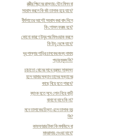
স্ত্রীর পিছনের রাস্তায় যৌন মিলন বা
সহবাস করলে কি বউ তালাক হয়ে যাবে?
বীর্যপাতের আগেই সহবাস করা বাদ দিলে
কি গোসল ফরজ হবে?
কোনো কারণে উযুর পর মিসওয়াক করলে
কি উযু ভেঙ্গে যাবে?
দূর পাল্লার গাড়ির চালকের জন্য নামায
পড়ার হুকুম কি?
চাচাতো বোনের সাথে হুরমত সাব্যস্ত
হলে আমার সন্তান তাদের সন্তানের
কাছে বিয়ে হতে পারবে?
ব্যাংক হতে সুদে লোন নিয়ে বাড়ী
বানানো যাবে কি না?
মনে তালাকের চিন্তা এলে তালাক হয়
কি?
কাফফারার টাকা কি মসজিদে বা
মাদরাসায় দেওয়া যাবে?