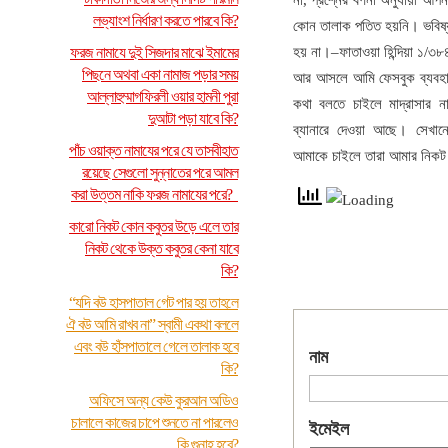
না, প্রশ্নের বর্ণনা অনুযায়ী 
লভ্যাংশ নির্ধারণ করতে পারবে কি?
কোন তালাক পতিত হয়নি। ভবিষ্যত
ফরজ নামাযে দুই সিজদার মাঝে ইমামের
হয় না।–ফাতাওয়া হিন্দিয়া ১/৩৮৪
পিছনে অথবা একা নামাজ পড়ার সময়
আর আসলে আমি ফেসবুক ব্যবহা
আল্লাহুম্মাগফিরলী ওয়ার হামনী পুরা
কথা বলতে চাইলে মাদ্রাসার ন
দুআটা পড়া যাবে কি?
ব্যানারে দেওয়া আছে। সেখান
পাঁচ ওয়াক্ত নামাযের পরে যে তাসবীহাত
আমাকে চাইলে তারা আমার নিকট 
রয়েছে সেগুলো সুন্নাতের পরে আমল
করা উত্তম নাকি ফরজ নামাযের পরে?
কারো নিকট কোন কবুতর উড়ে এলে তার
নিকট থেকে উক্ত কবুতর কেনা যাবে
কি?
“যদি বউ হাসপাতাল গেট পার হয় তাহলে
ঐ বউ আমি রাখব না” স্বামী একথা বললে
এবং বউ হাঁসপাতালে গেলে তালাক হবে
নাম
কি?
অফিসে অন্য কেউ কুরআন অডিও
চালালে কাজের চাপে শুনতে না পারলেও
ইমেইল
কি গুনাহ হবে?