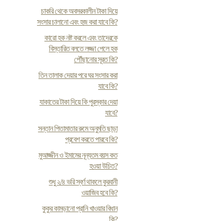
চাকরি থেকে অবসরকালীন টাকা দিয়ে
সংসার চালানো এবং হজ করা যাবে কি?
কারো হক নষ্ট করলে এবং তাদেরকে
বিস্তারিত বলতে লজ্জা পেলে হক
পৌঁছানোর সূরত কি?
তিন তালাক দেয়ার পরে ঘর সংসার করা
যাবে কি?
যাকাতের টাকা দিয়ে কি পুরস্কার দেয়া
যাবে?
সন্তান পিতামাতার রুমে অনুমতি ছাড়া
প্রবেশ করতে পারবে কি?
মুআজ্জীন ও ইমামের নূন্যতম বয়স কত
হওয়া উচিত?
শুধু ২/৪ ভরি স্বর্ণ থাকলে কুরবানী
ওয়াজিব হবে কি?
কুকুর কামড়ানো প্রানি খাওয়ার বিধান
কি?