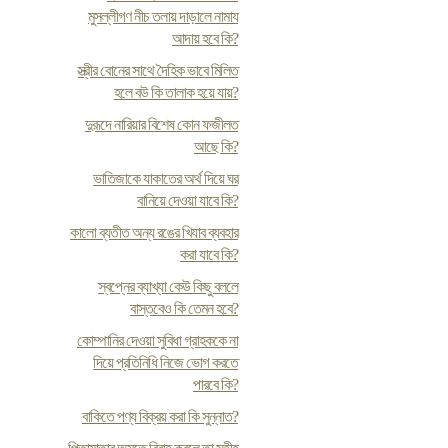
মুসল্লীগণ নীচ তলায় দাড়ালে নামায
আদায় হবে কি?
স্ত্রীর বোনের সাথে দৈহিক ভাবে মিলিত
হলে বউ কি তালাক হয়ে যায়?
দুরূদে নারিয়ার বিশেষ কোন ফজীলত
আছে কি?
ভাতিজাকে যাকাতের অর্থ দিয়ে ঘর
বানিয়ে দেওয়া যাবে কি?
কালো ব্যতীত অন্য রঙের খিযাব ব্যবহার
করা যাবে কি?
স্বপ্নের ব্যাখ্যা কেউ কিছু বললে
বাস্তবেও কি তেমন হবে?
কোম্পানির দেওয়া সুবিধা গ্রাহককে না
দিয়ে প্রতিনিধি নিজে ভোগ করতে
পারবে কি?
বাকিতে পণ্য বিক্রয় করা কি সুন্নাত?