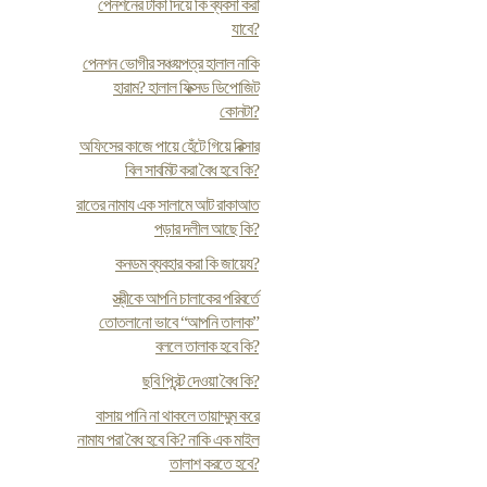
পেনশনের টাকা দিয়ে কি ব্যবসা করা
যাবে?
পেনশন ভোগীর সঞ্চয়পত্র হালাল নাকি
হারাম? হালাল ফিক্সড ডিপোজিট
কোনটা?
অফিসের কাজে পায়ে হেঁটে গিয়ে রিক্সার
বিল সাবমিট করা বৈধ হবে কি?
রাতের নামায এক সালামে আট রাকাআত
পড়ার দলীল আছে কি?
কনডম ব্যবহার করা কি জায়েয?
স্ত্রীকে আপনি চালাকের পরিবর্তে
তোতলানো ভাবে “আপনি তালাক”
বললে তালাক হবে কি?
ছবি প্রিন্ট দেওয়া বৈধ কি?
বাসায় পানি না থাকলে তায়াম্মুম করে
নামায পরা বৈধ হবে কি? নাকি এক মাইল
তালাশ করতে হবে?