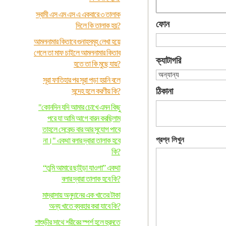
স্বামী এস এম এস এ একবারে ৩ তালাক
ফোন
দিলে কি তালাক হয়?
আমলনামার কিতাবে গুনাহসমূহ লেখা হয়ে
গেলে তা মাফ চাইলে আমলনামার কিতাব
ক্যাটাগরি
হতে তা কি মুছে যায়?
সূরা ফাতিহার পর সূরা পড়া হয়নি বলে
ঠিকানা
সন্দেহ হলে করণীয় কি?
"কোনদিন যদি আমার চোখে এমন কিছু
পরে যা আমি আগে বারন করছিলাম
তাহলে সেকেন্ড বার আর সুযোগ পাবে
প্রশ্ন লিখুন
না।" একথা বলার দ্বারা তালাক হবে
কি?
“তুমি আমারে ছাইড়া যাওগা” একথা
বলার দ্বারা তালাক হবে কি?
মাদ্রাসায় অনুদানের এক খাতের টাকা
অন্য খাতে ব্যবহার করা যাবে কি?
শাশুড়ীর সাথে শরীরের স্পর্শ হলে হুরমতে