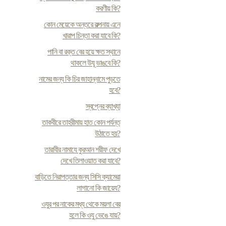
করণীয় কি?
কোন মেয়েকে অন্তরে কল্পনায় এনে
খারাপ চিন্তা করা যাবে কি?
পানি বা রক্ত বের হয়ে ক্ষত স্থানে
থাকলে উযূ ভাঙবে কি?
নামের জন্য কি চির জাহান্নামে পুড়তে
হবে?
স্বপ্নের ব্যাখ্যা
তাকবীরে তাহরীমায় হাত কোন পর্যন্ত
উঠাতে হয়?
তারাবীর নামাযে কুরআন শরীফ দেখে
দেখে তিলাওয়াত করা যাবে?
বাড়িতে নিরাপত্তার জন্য সিসি ক্যামেরা
লাগানো কি জায়েয?
ওযুর পর নাকের মধ্য থেকে ময়লা বের
হলে কি ওযু ভেঙে যায়?