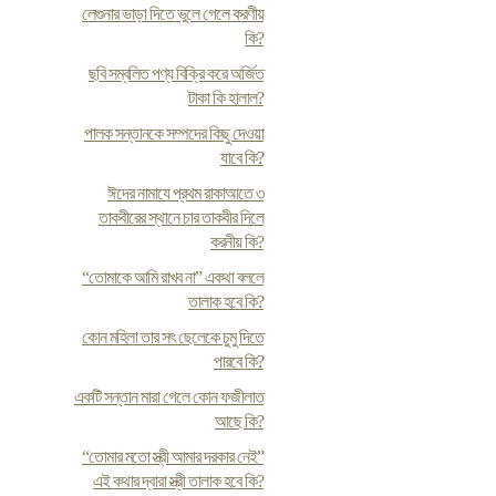
লেগুনার ভাড়া দিতে ভুলে গেলে করণীয়
কি?
ছবি সম্বলিত পণ্য বিক্রি করে অর্জিত
টাকা কি হালাল?
পালক সন্তানকে সম্পদের কিছু দেওয়া
যাবে কি?
ঈদের নামাযে প্রথম রাকাআতে ৩
তাকবীরের স্থানে চার তাকবীর দিলে
করনীয় কি?
“তোমাকে আমি রাখব না” একথা বললে
তালাক হবে কি?
কোন মহিলা তার সৎ ছেলেকে চুমু দিতে
পারবে কি?
একটি সন্তান মারা গেলে কোন ফজীলাত
আছে কি?
“তোমার মতো স্ত্রী আমার দরকার নেই”
এই কথার দ্বারা স্ত্রী তালাক হবে কি?