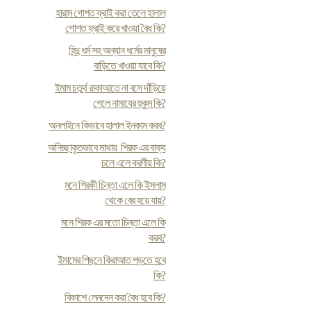
হারাম গোশত ফ্রাই করা তেলে হালাল
গোশত ফ্রাই করে খাওয়া বৈধ কি?
হিন্দু ধর্ম সহ অন্যান ধর্মের মানুষের
বাড়িতে খাওয়া যাবে কি?
ইমাম চতুর্থ রাকাআতে না বসে দাঁড়িয়ে
গেলে নামাযের হুকুম কি?
অনলাইনে কিভাবে হালাল ইনকাম করব?
অনিচ্ছাকৃতভাবে মাথায় শিরক এর বাক্য
চলে এলে করণীয় কি?
মনে শিরকী চিন্তা এলে কি ইসলাম
থেকে বের হয়ে যায়?
মনে শিরক এর মতো চিন্তা এলে কি
করব?
ইমামের পিছনে কিরাআত পড়তে হবে
কি?
বিকাশে লেনদেন করা বৈধ হবে কি?