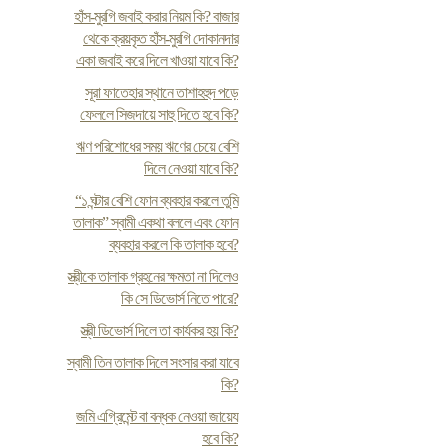
হাঁস-মুরগি জবাই করার নিয়ম কি? বাজার
থেকে ক্রয়কৃত হাঁস-মুরগি দোকানদার
একা জবাই করে দিলে খাওয়া যাবে কি?
সূরা ফাতেহার স্থানে তাশাহহুদ পড়ে
ফেললে সিজদায়ে সাহু দিতে হবে কি?
ঋণ পরিশোধের সময় ঋণের চেয়ে বেশি
দিলে নেওয়া যাবে কি?
“১ ঘন্টার বেশি ফোন ব্যবহার করলে তুমি
তালাক” স্বামী একথা বললে এবং ফোন
ব্যবহার করলে কি তালাক হবে?
স্ত্রীকে তালাক গ্রহনের ক্ষমতা না দিলেও
কি সে ডিভোর্স নিতে পারে?
স্ত্রী ডিভোর্স দিলে তা কার্যকর হয় কি?
স্বামী তিন তালাক দিলে সংসার করা যাবে
কি?
জমি এগ্রিমেন্ট বা বন্ধক নেওয়া জায়েয
হবে কি?