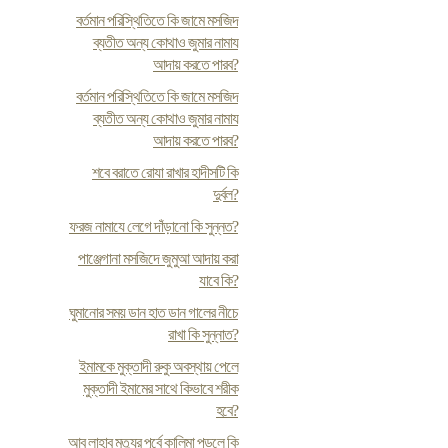
বর্তমান পরিস্থিতিতে কি জামে মসজিদ
ব্যতীত অন্য কোথাও জুমার নামায
আদায় করতে পারব?
বর্তমান পরিস্থিতিতে কি জামে মসজিদ
ব্যতীত অন্য কোথাও জুমার নামায
আদায় করতে পারব?
শবে বরাতে রোযা রাখার হাদীসটি কি
দুর্বল?
ফরজ নামাযে লেগে দাঁড়ানো কি সুন্নত?
পাঞ্জেগানা মসজিদে জুমুআ আদায় করা
যাবে কি?
ঘুমানোর সময় ডান হাত ডান গালের নীচে
রাখা কি সুন্নাত?
ইমামকে মুক্তাদী রুকু অবস্থায় পেলে
মুক্তাদী ইমামের সাথে কিভাবে শরীক
হবে?
আবু লাহাব মৃত্যুর পূর্বে কালিমা পড়লে কি