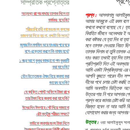
প্রশ্
সাম্প্রতিক প্রশ্নোত্তর
অত্যন্ত রাগের মাথায় তালাক দিলে তা
প্রশ্ন :
আসসালামু আলাইকুম হ
কার্যকর হবে কি?
আমার আব্বুকে এই রকম বলে
কখনো কখনো বলেছে যে। হ্যা দ
শরীয়তবিরোধী কাজের জন্য কসমের
বিবাহিত জীবনে অনেকবার ই আম
কাফফারা দিতে হয় না, কথাটা কি সত্য?
করা কষ্টকর যে হ্যা দিব বা হ
জুমার দিন মসজিদ ভরে যাওয়ার পরে ঘরে
মনে তালাক দেওয়ার নিয়ত ছিল
বসে এক্তেদা করলে কি নামায হবে?
তালাক দিলাম বা তুমি তালাক এ
দাও করত তখনই হ্যা দিব তালাক
১ বছর আগে কুকুর কামড়ানো পশু কুরবানী
প্রতিশ্রুতি দিত এই অবস্থায় 
করা যাবে কি?
আমি একটা বিশ্ববিদ্যালয় এর
আপনি বুজতে পারেন দীন সম্প
যৌন উত্তেজক ঔষধ নিয়ে ব্যবসা করা
দীনের পথে চলার চেষ্টা করছ
জায়েয হবে কি?
আমি অনলাইন ভিত্তিক অনে
যে ব্যক্তি পোস্ট অফিসে টাকা রাখে
উত্তর পায় নি পরে আপনার পেজ
তার টাকা নিয়ে ব্যবসা করা যাবে কি?
প্রশ্ন করে জানার চেষ্টা করি
বিরক্ত হবেন না আর আমি কি
ঈদের দিন ঈদগাহে গেট দিয়ে সাজানো
যোগাযোগ করার জন্য আপনার আ
এটা কতটুকু শরীয়ত সম্মত?
উত্তর :
ওয়া আলাইকুমুস সাল
কাউকে ব্যবসার জন্য টাকা দিলে
টাকাদাতা নিজের জন্য নির্দিষ্ট পরিমান