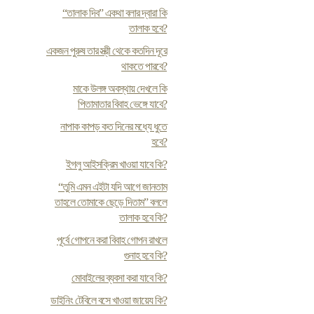
“তালাক দিব” একথা বলার দ্বারা কি
তালাক হবে?
একজন পুরুষ তার স্ত্রী থেকে কতদিন দূরে
থাকতে পারবে?
মাকে উলঙ্গ অবস্থায় দেখলে কি
পিতামাতার বিবাহ ভেঙ্গে যাবে?
নাপাক কাপড় কত দিনের মধ্যে ধুতে
হবে?
ইগলু আইসক্রিম খাওয়া যাবে কি?
“তুমি এমন এইটা যদি আগে জানতাম
তাহলে তোমাকে ছেড়ে দিতাম” বললে
তালাক হবে কি?
পূর্বে গোপনে করা বিবাহ গোপন রাখলে
গুনাহ হবে কি?
মোবাইলের ব্যবসা করা যাবে কি?
ডাইনিং টেবিলে বসে খাওয়া জায়েয কি?