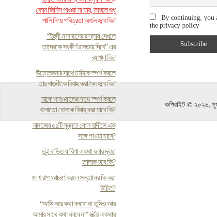
কোন জিনিস পাওয়া না যায়, তাহলে শুধু
By continuing, you 
পানি দিয়ে পবিত্রতা অর্জন হবে কি?
the privacy policy
“ইহুদী-নাসারাদের রাস্তায় দেখলে
তাদেরকে সংকীর্ণ রাস্তায় দিবে” এর
ব্যাখ্যা কি?
উত্তেজনার সাথে চাচিকে স্পর্শ করলে
তার নাতনীকে বিবাহ করা বৈধ হবে কি?
মাকে শাহওয়াতের সাথে স্পর্শ করলে
কপিরাইট © ২০২৬, মুফ
খালাতো বোনকে বিবাহ করা যাবে কি?
নামাজের ৫১টি সুন্নাত কোন হাদীসে এক
সঙ্গে পাওয়া যাবে?
তুই বাড়িত যাবিগা একথা বলার দ্বারা
তালাক হবে কি?
মা খারাপ আচরণ করলে সন্তানের কি করা
উচিত?
“আমি আর কথা বলবো না তুমিও আর
আমার সাথে কথা বলবে না” স্ত্রীর একথার