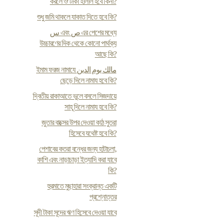
করলে ঔ টাকা হালাল হবে কিনা?
শুধু জমি থাকলে যাকাত দিতে হবে কি?
س এবং ص এর পেশের মধ্যে
উচ্চারণের দিক থেকে কোনো পার্থক্য
আছে কি?
ইমাম ফরজ নামাযে مالك يوم الدين
ছেড়ে দিলে নামায হবে কি?
দ্বিতীয় রাকাআতে ভুলে বসলে সিজদায়ে
সাহূ দিলে নামায হবে কি?
জুতার বাক্সের উপর দেওয়া কাঠ সুতরা
হিসেবে যথেষ্ট হবে কি?
পেশাবের কতরা বন্ধের জন্য হাটাচলা,
কাশি এবং নাড়াচাড়া ইত্যাদি করা যাবে
কি?
হুরমাতে মুছাহারা সংক্রান্ত একটি
প্রশ্নোত্তর
সূদী টাকা সূদের ঋণ হিসেবে দেওয়া যাবে