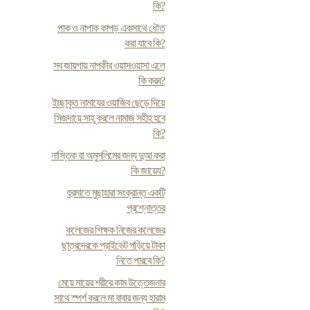
কি?
পাক ও নাপাক কাপড় একসাথে ধৌত
করা যাবে কি?
সব জায়গায় নাপকীর ওয়াসওয়াসা এলে
কি করব?
ইচ্ছাকৃত নামাযের ওয়াজিব ছেড়ে দিয়ে
সিজদায়ে সাহূ করলে নামাজ সহীহ হবে
কি?
নাস্তিক বা অমুসলিমের জন্য দুআ করা
কি জায়েয?
হুরমাতে মুছাহারা সংক্রান্ত একটি
প্রশ্নোত্তর
কলেজের শিক্ষক নিজের কলেজের
ছাত্রদেরকে প্রাইভেট পড়িয়ে টাকা
নিতে পারবে কি?
মেয়ে মায়ের শরীরে কাম উত্তেজনার
সাথে স্পর্শ করলে মা বাবার জন্য হারাম