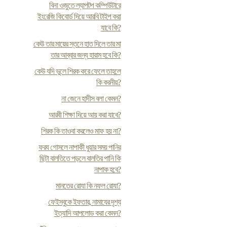
বিনা ওজুতে ল্যাপটপ কম্পিউটারে
ইংরেজি কিবোর্ড দিয়ে আরবি টাইপ করা
যাবে কি?
কেউ তার মায়ের স্তনে হাত দিলে তার মা
তার আব্বার জন্য হারাম হবে কি?
কেউ যদি ভুলে শিরক করে ফেলে তাহলে
কি করনীয়?
না জেনে হাদীস বলা কেমন?
আরবী শিক্ষা দিয়ে আয় করা যাবে?
শিরক কি তাওবা করলেও মাফ হয় না?
ফর‍য গোসলে নাপাকী ধুয়ার সময় পানির
ছিটা বালতিতে পড়লে বালতির পানি কি
নাপাক হবে?
মানতের রোযা কি নফল রোযা?
ফেইসবুকে ইফতার, নামাযের দৃশ্য
ইত্যাদি আপলোড করা কেমন?