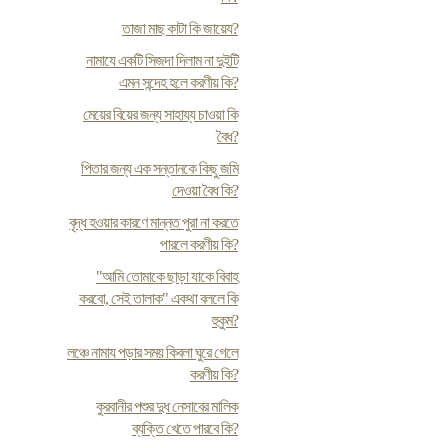
তাজা মাছ কাটা কি জায়েয?
নামাযে একটি সিজদা দিলাম না দুইটি
এমন সন্দেহ হলে করণীয় কি?
মেয়ের বিয়ের জন্য সাহায্য চাওয়া কি
বৈধ?
পিতার জন্য এক সন্তানকে কিছু জমি
দেওয়া বৈধ কি?
বৃদ্ধ হওয়ার কারণে মান্নত পুরা না করতে
পারলে করণীয় কি?
"আমি তোমাকে ছাড়া যাকে বিবাহ
করবো, সেই তালাক" একথা বললে কি
হুকুম?
লঞ্চে নামায পড়ার সময় কিবলা ঘুরে গেলে
করণীয় কি?
কুরবানীর পশুর দুধ নেসাবের মালিক
ব্যক্তি খেতে পারবে কি?