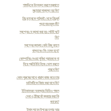
শাশুড়িকে উত্যক্ত করলে হুরমাতে
মুছাহারা সাব্যস্ত হয় কি?
হিন্দু ছাত্রকে পাঠ্যবই থেকে হিন্দুধর্ম
পড়ানোর হুকুম কী?
স্বপ্নের যে ব্যাখা করা হয় সেটাই ঘটে
কি?
স্বপ্নের ব্যাখ্যা কেউ কিছু বললে
বাস্তবেও কি তেমন হবে?
কোম্পানির দেওয়া সুবিধা গ্রাহককে না
দিয়ে প্রতিনিধি নিজে ভোগ করতে
পারবে কি?
কোন পুরুষের সাথে খারাপ কাজ করে তার
ভাতিজীকে বিবাহ করা যাবে কি?
ইতিকাফরত অবস্থায় ভিডিও গজল
দেখা ও ইন্টারনেট ব্যবহার করা কি
জায়েয?
ইমাম সাহেব উপরের তলায় আর