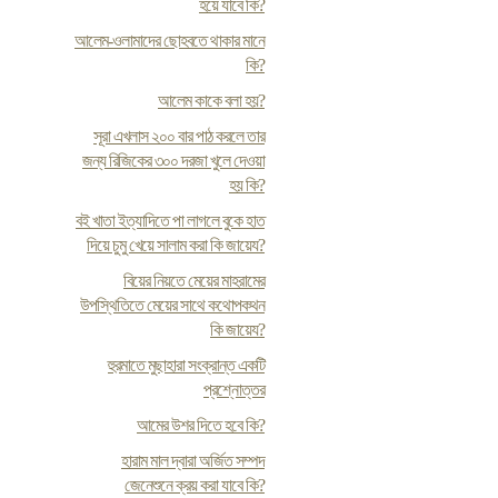
হয়ে যাবে কি?
আলেম-ওলামাদের ছোহবতে থাকার মানে
কি?
আলেম কাকে বলা হয়?
সূরা এখলাস ২০০ বার পাঠ করলে তার
জন্য রিজিকের ৩০০ দরজা খুলে দেওয়া
হয় কি?
ব‌ই খাতা ইত্যাদিতে পা লাগলে বুকে হাত
দিয়ে চুমু খেয়ে সালাম করা কি জায়েয?
বিয়ের নিয়তে মেয়ের মাহরামের
উপস্থিতিতে মেয়ের সাথে কথোপকথন
কি জায়েয?
হুরমাতে মুছাহারা সংক্রান্ত একটি
প্রশ্নোত্তর
আমের উশর দিতে হবে কি?
হারাম মাল দ্বারা অর্জিত সম্পদ
জেনেশুনে ক্রয় করা যাবে কি?