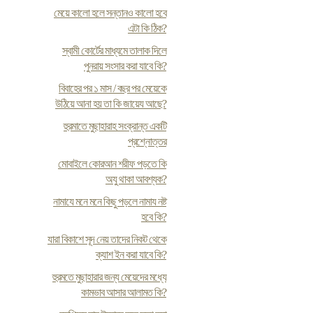
মেয়ে কালো হলে সন্তানও কালো হবে
এটা কি ঠিক?
স্বামী কোর্টের মাধ্যমে তালাক দিলে
পুনরায় সংসার করা যাবে কি?
বিবাহের পর ১ মাস / বছর পর মেয়েকে
উঠিয়ে আনা হয় তা কি জায়েয আছে?
হুরমাতে মুছাহারাহ সংক্রান্ত একটি
প্রশ্নোত্তর
মোবাইলে কোরআন শরীফ পড়তে কি
অযু থাকা আবশ্যক?
নামাযে মনে মনে কিছু পড়লে নামায নষ্ট
হবে কি?
যারা বিকাশে সূদ নেয় তাদের নিকট থেকে
ক্যাশ ইন করা যাবে কি?
হুরমতে মুছাহারার জন্য মেয়েদের মধ্যে
কামভাব আসার আলামত কি?