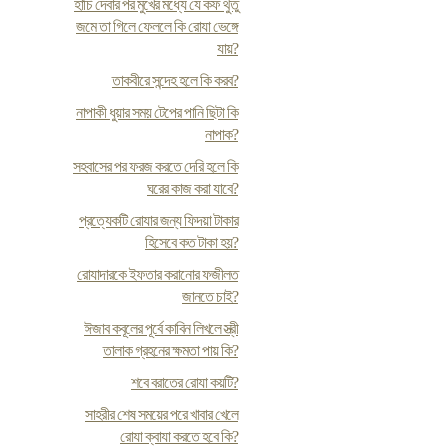
হাঁচি দেবার পর মুখের মধ্যে যে কফ থুতু
জমে তা গিলে ফেললে কি রোযা ভেঙ্গে
যায়?
তাকবীরে সন্দেহ হলে কি করব?
নাপাকী ধুয়ার সময় টেপের পানি ছিটা কি
নাপাক?
সহবাসের পর ফরজ করতে দেরি হলে কি
ঘরের কাজ করা যাবে?
প্রত্যেকটি রোযার জন্য ফিদয়া টাকার
হিসেবে কত টাকা হয়?
রোযাদারকে ইফতার করানোর ফজীলত
জানতে চাই?
ঈজাব কবূলের পূর্বে কাবিন লিখলে স্ত্রী
তালাক গ্রহনের ক্ষমতা পায় কি?
শবে বরাতের রোযা কয়টি?
সাহরীর শেষ সময়ের পরে খাবার খেলে
রোযা ক্বাযা করতে হবে কি?