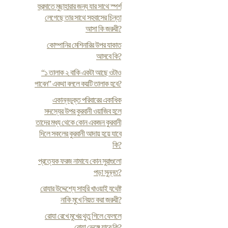
হুরমাতে মুছাহারার জন্য যার সাথে স্পর্শ
লেগেছে তার সাথে সহবাসের চিন্তা
আসা কি জরুরী?
কোম্পানির মেশিনারির উপর যাকাত
আসবে কি?
“১ তালাক ২ বাকি একটা আছে ওটাও
পাবেন” একথা বললে কয়টি তালাক হবে?
একান্নভুক্ত পরিবারের একাধিক
সদস্যের উপর কুরবানী ওয়াজিব হলে
তাদের মধ্য থেকে কোন একজন কুরবানী
দিলে সকলের কুরবানী আদায় হয়ে যাবে
কি?
প্রত্যেক ফরজ নামাযে কোন সুরাগুলো
পড়া সুন্নত?
রোযার উদ্দেশ্যে সাহরি খাওয়াই যথেষ্ট
নাকি মুখে নিয়ত করা জরুরী?
রোযা রেখে মুখের থুতু গিলে ফেললে
রোযা ভেঙ্গে যাবে কি?