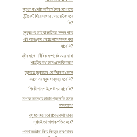
ব্যাংক বা পোষ্ট অফিসে টাকা রেখে তার
ইন্টারেস্ট দিয়ে সংসার চালানো বৈধ হবে
কি?
মৃত্যুর পর ভাই বা ভাতিজা সম্পদ পাবে
এই আশঙ্কায় মেয়ের নামে সম্পদ করা
যাবে কি?
স্ত্রীর সাথে শারীরিক সম্পর্কের সময় মা বা
শাশুড়ির কথা মনে এলে কি করব?
হুরমাতে মুছাহারাহ এর বিধান না জেনে
করলে এর হুকুম সাব্যস্ত হবে কি?
শিরকী গান গাইলে ঈমান যাবে কি?
নাপাক অবস্থায় নামায পড়লে কি ঈমান
চলে যাবে?
শুধু মনে মনে তালাকের কথা ভাবার
দ্বারাই তা তালাক পতিত হবে?
পেনশনের টাকা দিয়ে কি হজ হবে? বাবার