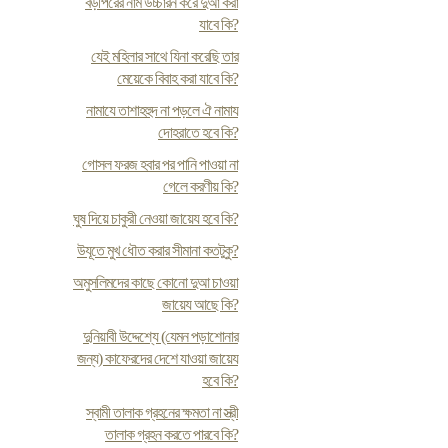
বড়পিরের নাম উচ্চারন করে দুআ করা
যাবে কি?
যেই মহিলার সাথে যিনা করেছি তার
মেয়েকে বিবাহ করা যাবে কি?
নামাযে তাশাহহুদ না পড়লে ঐ নামায
দোহরাতে হবে কি?
গোসল ফরজ হবার পর পানি পাওয়া না
গেলে করণীয় কি?
ঘুষ দিয়ে চাকুরী নেওয়া জায়েয হবে কি?
উযূতে মুখ ধৌত করার সীমানা কতটুকু?
অমুসলিমদের কাছে কোনো দুআ চাওয়া
জায়েয আছে কি?
দুনিয়াবী উদ্দেশ্যে (যেমন পড়াশোনার
জন্য) কাফেরদের দেশে যাওয়া জায়েয
হবে কি?
স্বামী তালাক গ্রহনের ক্ষমতা না স্ত্রী
তালাক গ্রহন করতে পারবে কি?