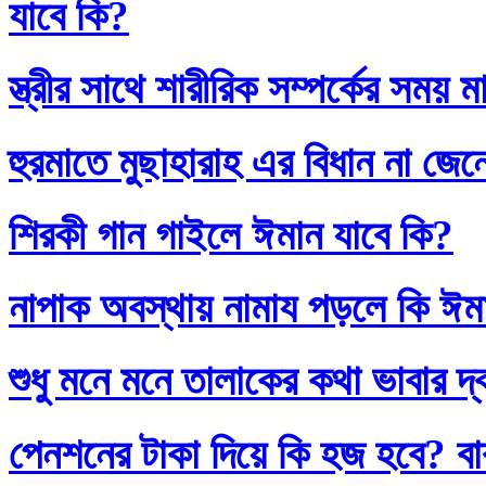
যাবে কি?
স্ত্রীর সাথে শারীরিক সম্পর্কের সময়
হুরমাতে মুছাহারাহ এর বিধান না জেন
শিরকী গান গাইলে ঈমান যাবে কি?
নাপাক অবস্থায় নামায পড়লে কি ঈম
শুধু মনে মনে তালাকের কথা ভাবার দ
পেনশনের টাকা দিয়ে কি হজ হবে? বাব