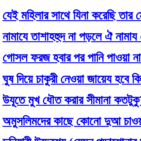
যেই মহিলার সাথে যিনা করেছি তার ম
নামাযে তাশাহহুদ না পড়লে ঐ নামায
গোসল ফরজ হবার পর পানি পাওয়া না
ঘুষ দিয়ে চাকুরী নেওয়া জায়েয হবে ক
উযূতে মুখ ধৌত করার সীমানা কতটুক
অমুসলিমদের কাছে কোনো দুআ চাও