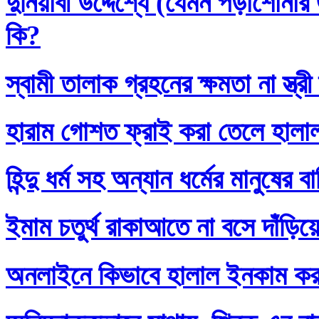
দুনিয়াবী উদ্দেশ্যে (যেমন পড়াশোনা
কি?
স্বামী তালাক গ্রহনের ক্ষমতা না স্ত
হারাম গোশত ফ্রাই করা তেলে হালা
হিন্দু ধর্ম সহ অন্যান ধর্মের মানুষের 
ইমাম চতুর্থ রাকাআতে না বসে দাঁড়িয়
অনলাইনে কিভাবে হালাল ইনকাম ক