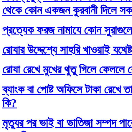
থেকে কোন একজন কুরবানী দিলে সকলে
প্রত্যেক ফরজ নামাযে কোন সুরাগুল
রোযার উদ্দেশ্যে সাহরি খাওয়াই যথেষ্
রোযা রেখে মুখের থুতু গিলে ফেললে র
ব্যাংক বা পোষ্ট অফিসে টাকা রেখে তা
কি?
মৃত্যুর পর ভাই বা ভাতিজা সম্পদ প