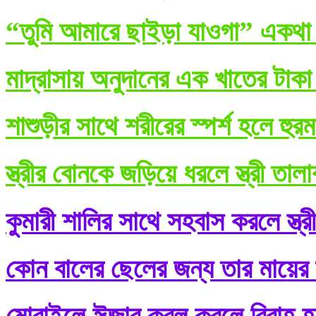
“তুমি আমারে ছাইড়া যাওগা” একথা ব
মাদ্রাসায় অনুদানের এক খাতের টাকা
শাশুড়ীর সাথে শরীরের স্পর্শ হলে হুর
স্ত্রীর বোনকে জড়িয়ে ধরলে স্ত্রী তা
কুমারী শালির সাথে সহবাস করলে স্ত্র
কোন বালের ছেলের জন্য তার মায়ের শ
মোবাইলে ঈজাব কবূল করলে বিবাহ হ