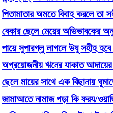
পিতামাতার অমতে বিবাহ করলে তা স
বেকার ছেলে মেয়ের অভিভাবকের অনু
পায়ে সুপারগ্লু লাগলে উযূ সহীহ হবে
অপ্রয়োজনীয় ঋনের যাকাত আদায়ের 
ছেলে মায়ের সাথে এক বিছানায় ঘুমা
জামাআতে নামাজ পড়া কি ফরয/ওয়াজি