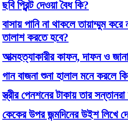
ছবি প্রিন্ট দেওয়া বৈধ কি?
বাসায় পানি না থাকলে তায়াম্মুম কর
তালাশ করতে হবে?
আত্মহত্যাকারীর কাফন, দাফন ও জানা
গান বাজনা শুনা হালাল মনে করলে ক
স্ত্রীর পেনশনের টাকায় তার সন্তানর
কেকের উপর জন্মদিনের উইশ লিখে দ