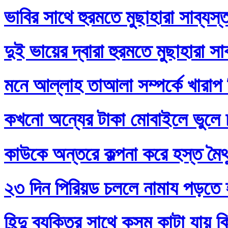
ভাবির সাথে হুরমতে মুছাহারা সাব্যস
দুই ভায়ের দ্বারা হুরমতে মুছাহারা স
মনে আল্লাহ তাআলা সম্পর্কে খারাপ
কখনো অন্যের টাকা মোবাইলে ভুলে
কাউকে অন্তরে কল্পনা করে হস্ত মৈথ
২৩ দিন পিরিয়ড চললে নামায পড়তে 
হিন্দু ব্যক্তির সাথে কসম কাটা যায় 