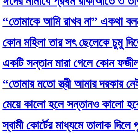
ঈদের নামাযে প্রথম রাকাআতে ৩ তাক
“তোমাকে আমি রাখব না” একথা বল
কোন মহিলা তার সৎ ছেলেকে চুমু দি
একটি সন্তান মারা গেলে কোন ফজ
“তোমার মতো স্ত্রী আমার দরকার নেই
মেয়ে কালো হলে সন্তানও কালো হব
স্বামী কোর্টের মাধ্যমে তালাক দিলে 