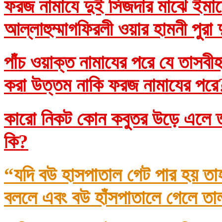
ফরজ নামাযে দুই সিজদার মাঝে ইমাম
আল্লাহুম্মাগফিরলী ওয়ার হামনী পুরা
পাঁচ ওয়াক্ত নামাযের পরে যে তাসব
করা উত্তম নাকি ফরজ নামাযের প
কারো নিকট কোন কবুতর উড়ে এলে তা
কি?
“যদি বউ হাসপাতাল গেট পার হয় তা
বললে এবং বউ হাঁসপাতালে গেলে তা