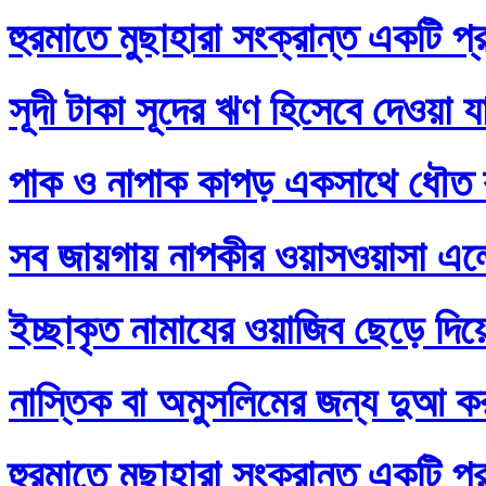
হুরমাতে মুছাহারা সংক্রান্ত একটি প্
সূদী টাকা সূদের ঋণ হিসেবে দেওয়া য
পাক ও নাপাক কাপড় একসাথে ধৌত ক
সব জায়গায় নাপকীর ওয়াসওয়াসা এল
ইচ্ছাকৃত নামাযের ওয়াজিব ছেড়ে দি
নাস্তিক বা অমুসলিমের জন্য দুআ ক
হুরমাতে মুছাহারা সংক্রান্ত একটি প্