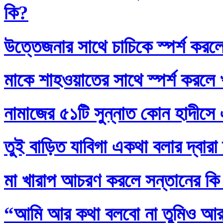
কি?
উত্তেজনার সাথে চাচিকে স্পর্শ করল
মাকে শাহওয়াতের সাথে স্পর্শ করলে
নামাজের ৫১টি সুন্নাত কোন হাদীসে এ
তুই বাড়িত যাবিগা একথা বলার দ্বার
মা খারাপ আচরণ করলে সন্তানের কি
“আমি আর কথা বলবো না তুমিও আর আ