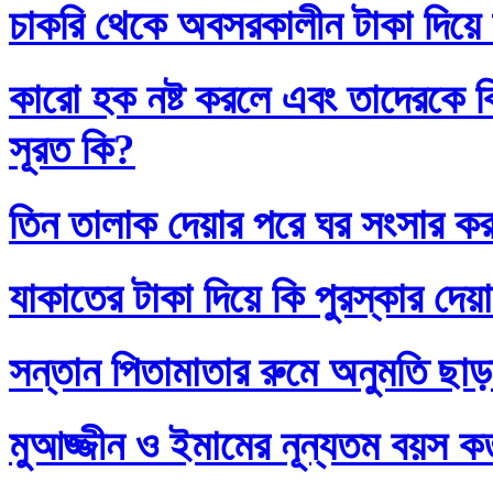
চাকরি থেকে অবসরকালীন টাকা দিয়ে
কারো হক নষ্ট করলে এবং তাদেরকে ব
সূরত কি?
তিন তালাক দেয়ার পরে ঘর সংসার কর
যাকাতের টাকা দিয়ে কি পুরস্কার দেয়
সন্তান পিতামাতার রুমে অনুমতি ছাড়
মুআজ্জীন ও ইমামের নূন্যতম বয়স 