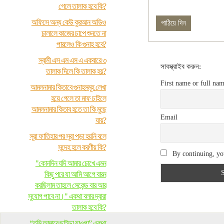
গেলে তালাক হবে কি?
অফিসে অন্য কেউ কুরআন অডিও
চালালে কাজের চাপে শুনতে না
পারলেও কি গুনাহ হবে?
স্বামী এস এম এস এ একবারে ৩
সাবস্ক্রাইব করুন:
তালাক দিলে কি তালাক হয়?
First name or full na
আমলনামার কিতাবে গুনাহসমূহ লেখা
হয়ে গেলে তা মাফ চাইলে
আমলনামার কিতাব হতে তা কি মুছে
Email
যায়?
সূরা ফাতিহার পর সূরা পড়া হয়নি বলে
সন্দেহ হলে করণীয় কি?
By continuing, you
"কোনদিন যদি আমার চোখে এমন
কিছু পরে যা আমি আগে বারন
করছিলাম তাহলে সেকেন্ড বার আর
সুযোগ পাবে না।" একথা বলার দ্বারা
তালাক হবে কি?
“তুমি আমারে ছাইড়া যাওগা” একথা