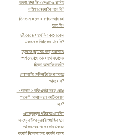
অযথা টেস্ট লিখে দেওয়া ও টেস্টের
কমিশন নেওয়া বৈধ হবে কি?
তিন তালাক দেওয়ার পর সংসার করা
যাবে কি?
দুই বোনের সাথে যিনা করলে কোন
একজনকে বিবাহ করা যাবে কি?
হুরমাতে মুছাহারার জন্য যার সাথে
স্পর্শ লেগেছে তার সাথে সহবাসের
চিন্তা আসা কি জরুরী?
কোম্পানির মেশিনারির উপর যাকাত
আসবে কি?
“১ তালাক ২ বাকি একটা আছে ওটাও
পাবেন” একথা বললে কয়টি তালাক
হবে?
একান্নভুক্ত পরিবারের একাধিক
সদস্যের উপর কুরবানী ওয়াজিব হলে
তাদের মধ্য থেকে কোন একজন
কুরবানী দিলে সকলের কুরবানী আদায়