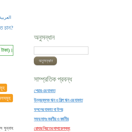
العربية
তে চান?
অনুসন্ধান
 বছরের সর্বনিম্ন ফিতরা ১১০/- টাকা।
সাম্প্রতিক প্রবন্ধ
মূহ
শেয়ার এর যাকাত
মলসমূহ
উন্নয়নমুলক ঋন ও শিল্প ঋন এর যাকাত
ফসলের যাকাত বা উশর
সফর মাসঃ করণীয় ও বর্জনীয়
স সুন্নাহ
রোযার নিয়তের মাসায়েলসমূহ