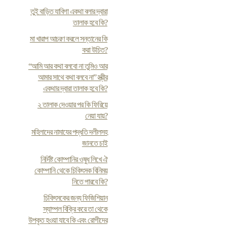
তুই বাড়িত যাবিগা একথা বলার দ্বারা
তালাক হবে কি?
মা খারাপ আচরণ করলে সন্তানের কি
করা উচিত?
“আমি আর কথা বলবো না তুমিও আর
আমার সাথে কথা বলবে না” স্ত্রীর
একথার দ্বারা তালাক হবে কি?
২ তালাক দেওয়ার পর কি ফিরিয়ে
নেয়া যায়?
মহিলাদের নামাযের পদ্ধতি দলীলসহ
জানতে চাই
নির্দিষ্ট কোম্পানির ওষুধ লিখে ঐ
কোম্পানি থেকে চিকিৎসক বিনিময়
নিতে পারবে কি?
চিকিৎসকের জন্য ফিজিশিয়ান
স্যাম্পল বিক্রি করে তা থেকে
উপকৃত হওয়া যাবে কি এবং রোগীদের