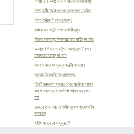
ফাযায়েলে আমালে যঈফ হাদীস গ্রহণযোগ্য
যঈফ হাদীসের উপর যখন আমল করা ওয়াজিব
যঈফ হাদীস কি আমলযোগ্য?
ব্যাংক অ্যাকাউন্ট খোলার শর‍য়ী হুকুম
নিজের অজান্তে ঈমানহারা হয়ে যাচ্ছি না তো!
আমাদের প্রিয়তমা স্ত্রীগন অজান্তে চিরতরে
হারাম হয়ে যাচ্ছে না তো?
সফর ও কসর সংক্রান্ত জরুরী মাসায়েল
জুমআর দিনের বিশেষ আমলসমূহ
তিনটি গুরুত্বপূর্ণ সুন্নাত যেগুলোর উপর আমল
করলে সকল সুন্নাতের উপর আমল সহজ হয়ে
যায়
চেয়ারে বসে নামাযের শরয়ী হুকুম ও প্রয়োজনীয়
মাসায়েল
হাদীস মানবো নাকি সুন্নাত?