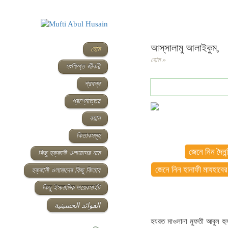
আস্‌সালামু আলাইকুম,
হোম
হোম
»
সংক্ষিপ্ত জীবনী
প্রবন্ধ
প্রশ্নোত্তর
বয়ান
কিতাবসমূহ
জেনে নিন দৈনন্
কিছু হক্কানী ওলামাদের নাম
জেনে নিন হানাফী মাযহাবের
হক্কানী ওলামাদের কিছু কিতাব
কিছু ইসলামিক ওয়েবসাইট
الفوائد الحسينية
হযরত মাওলানা মুফতী আবুল হুসা