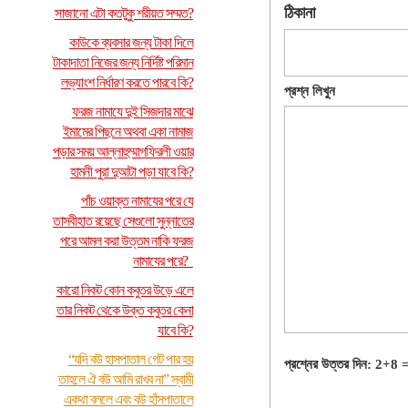
ঠিকানা
সাজানো এটা কতটুকু শরীয়ত সম্মত?
কাউকে ব্যবসার জন্য টাকা দিলে
টাকাদাতা নিজের জন্য নির্দিষ্ট পরিমান
লভ্যাংশ নির্ধারণ করতে পারবে কি?
প্রশ্ন লিখুন
ফরজ নামাযে দুই সিজদার মাঝে
ইমামের পিছনে অথবা একা নামাজ
পড়ার সময় আল্লাহুম্মাগফিরলী ওয়ার
হামনী পুরা দুআটা পড়া যাবে কি?
পাঁচ ওয়াক্ত নামাযের পরে যে
তাসবীহাত রয়েছে সেগুলো সুন্নাতের
পরে আমল করা উত্তম নাকি ফরজ
নামাযের পরে?
কারো নিকট কোন কবুতর উড়ে এলে
তার নিকট থেকে উক্ত কবুতর কেনা
যাবে কি?
“যদি বউ হাসপাতাল গেট পার হয়
প্রশ্নের উত্তর দিন: 2+8 
তাহলে ঐ বউ আমি রাখব না” স্বামী
একথা বললে এবং বউ হাঁসপাতালে