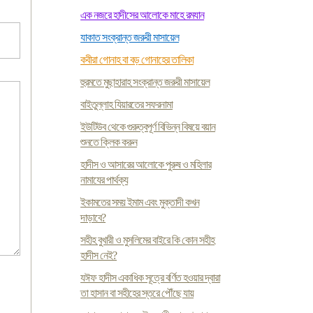
এক নজরে হাদীসের আলোকে মাহে রমযান
যাকাত সংক্রান্ত জরুরী মাসায়েল
কবীরা গোনাহ বা বড় গোনাহের তালিকা
হুরমতে মুছাহারাহ সংক্রান্ত জরুরী মাসায়েল
বাইতুল্লাহ যিয়ারতের সফরনামা
ইউটিউব থেকে গুরুত্বপূর্ণ বিভিন্ন বিষয়ে বয়ান
শুনতে ক্লিক করুন
হাদীস ও আসারের আলোকে পুরুষ ও মহিলার
নামাযের পার্থক্য
ইকামতের সময় ইমাম এবং মুক্তাদী কখন
দাড়াবে?
সহীহ বুখারী ও মুসলিমের বাইরে কি কোন সহীহ
হাদীস নেই?
যঈফ হাদীস একাধিক সূত্রে বর্ণিত হওয়ার দ্বারা
তা হাসান বা সহীহের স্তরে পৌঁছে যায়