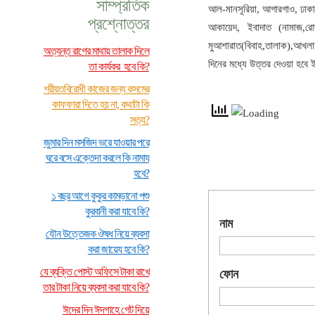
সাম্প্রতিক
আল-মানসূরিয়া, আগারগাও, ঢা
প্রশ্নোত্তর
আকায়েদ, ইবাদাত (নামাজ,রোজ
মুআশারাত(বিবাহ,তালাক),আখলা
অত্যন্ত রাগের মাথায় তালাক দিলে
দিনের মধ্যে উত্তর দেওয়া হবে
তা কার্যকর হবে কি?
শরীয়তবিরোধী কাজের জন্য কসমের
কাফফারা দিতে হয় না, কথাটা কি
সত্য?
জুমার দিন মসজিদ ভরে যাওয়ার পরে
ঘরে বসে এক্তেদা করলে কি নামায
হবে?
১ বছর আগে কুকুর কামড়ানো পশু
কুরবানী করা যাবে কি?
নাম
যৌন উত্তেজক ঔষধ নিয়ে ব্যবসা
করা জায়েয হবে কি?
যে ব্যক্তি পোস্ট অফিসে টাকা রাখে
ফোন
তার টাকা নিয়ে ব্যবসা করা যাবে কি?
ঈদের দিন ঈদগাহে গেট দিয়ে