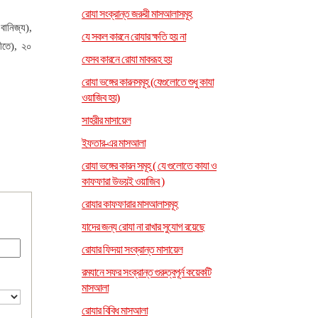
রোযা সংক্রান্ত জরুরী মাসআলাসমূহ
ানিজ্য),
যে সকল কারনে রোযার ক্ষতি হয় না
ীতে), ২০
যেসব কারনে রোযা মাকরূহ হয়
রোযা ভঙ্গের কারনসমূহ (যেগুলোতে শুধু কাযা
ওয়াজিব হয়)
সাহরীর মাসায়েল
ইফতার-এর মাসআলা
রোযা ভঙ্গের কারন সমূহ ( যে গুলোতে কাযা ও
কাফফারা উভয়ই ওয়াজিব )
রোযার কাফফারার মাসআলাসমূহ
যাদের জন্য রোযা না রাখার সুযোগ রয়েছে
রোযার ফিদয়া সংক্রান্ত মাসায়েল
রমযানে সফর সংক্রান্ত গুরুত্বপূর্ন কয়েকটি
মাসআলা
রোযার বিবিধ মাসআলা