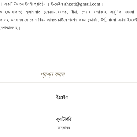
কা। একটি উচ্চতর ইলমী প্রতিষ্ঠান। ই-মেইল ahzoti@gmail.com।
া,হজ্জ,যাকাত) মুআমালাত (লেনদেন,ব্যাংক, বীমা, শেয়ার বাজারসহ আধুনিক ব্যবসা ব
ক সহ অন্যান্য যে কোন বিষয় জানতে চাইলে প্রশ্ন করুন (আরবী, উর্দু, বাংলা অথবা ইংরেজ
 ইনশাআল্লাহ।
প্রশ্ন ফরম
ইমেইল
ক্যাটাগরি