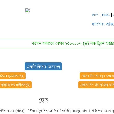
বাংলা
ENG
ফাতওয়া জান
বর্তমান যাকাতের নেসাব ২৩০০০০/- (দুই লক্ষ ত্রিশ হাজার টাকা)। এ
একটি বিশেষ আবেদন
দিনের সুন্নাতসমূহ
জেনে নিন মাসনূন দুআস
 মাসায়েলের দলীলসমূহ
জেনে নিন বার মাসের আ
হোম
ইন সাহেব (দাঃবাঃ)। সিনিয়র মুহাদ্দিস, জামিআ ইমদাদিয়া, মিরপুর, ঢাকা। পরিচালক, মারকাযু