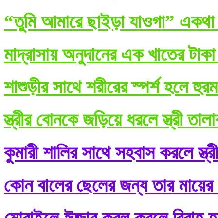
“তুমি আমারে ছাইড়া যাওগা” একথা ব
মাদ্রাসায় অনুদানের এক খাতের টাকা
শাশুড়ীর সাথে শরীরের স্পর্শ হলে হুর
স্ত্রীর বোনকে জড়িয়ে ধরলে স্ত্রী তা
কুমারী শালির সাথে সহবাস করলে স্ত্র
কোন বালের ছেলের জন্য তার মায়ের শ
মোবাইলে ঈজাব কবূল করলে বিবাহ হ