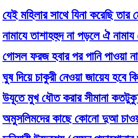
যেই মহিলার সাথে যিনা করেছি তার ম
নামাযে তাশাহহুদ না পড়লে ঐ নামায
গোসল ফরজ হবার পর পানি পাওয়া না
ঘুষ দিয়ে চাকুরী নেওয়া জায়েয হবে ক
উযূতে মুখ ধৌত করার সীমানা কতটুক
অমুসলিমদের কাছে কোনো দুআ চাও