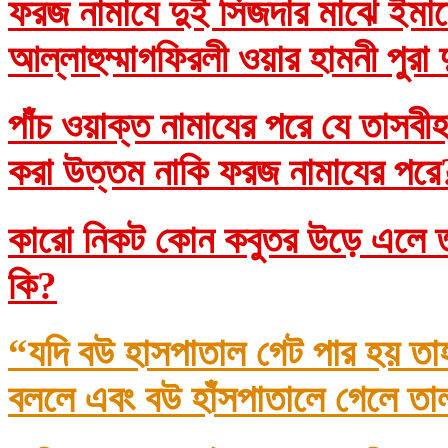
ফরজ নামাযে দুই সিজদার মাঝে ইমাম
আল্লাহুম্মাগফিরলী ওয়ার হামনী পুরা
পাঁচ ওয়াক্ত নামাযের পরে যে তাসব
করা উত্তম নাকি ফরজ নামাযের প
কারো নিকট কোন কবুতর উড়ে এলে তা
কি?
“যদি বউ হাসপাতাল গেট পার হয় তা
বললে এবং বউ হাঁসপাতালে গেলে তা