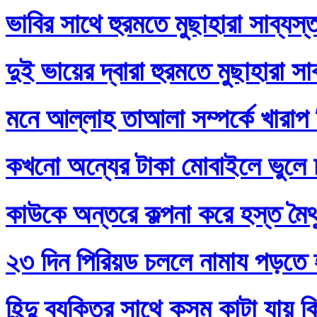
ভাবির সাথে হুরমতে মুছাহারা সাব্যস
দুই ভায়ের দ্বারা হুরমতে মুছাহারা স
মনে আল্লাহ তাআলা সম্পর্কে খারাপ
কখনো অন্যের টাকা মোবাইলে ভুলে
কাউকে অন্তরে কল্পনা করে হস্ত মৈথ
২৩ দিন পিরিয়ড চললে নামায পড়তে 
হিন্দু ব্যক্তির সাথে কসম কাটা যায় 