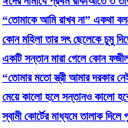
ঈদের নামাযে প্রথম রাকাআতে ৩ তাক
“তোমাকে আমি রাখব না” একথা বল
কোন মহিলা তার সৎ ছেলেকে চুমু দি
একটি সন্তান মারা গেলে কোন ফজ
“তোমার মতো স্ত্রী আমার দরকার নেই
মেয়ে কালো হলে সন্তানও কালো হব
স্বামী কোর্টের মাধ্যমে তালাক দিলে 