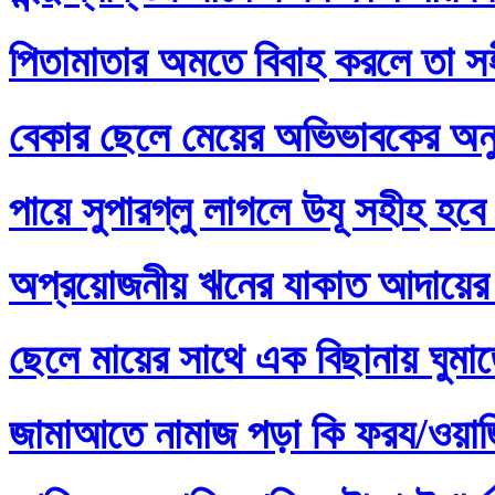
পিতামাতার অমতে বিবাহ করলে তা স
বেকার ছেলে মেয়ের অভিভাবকের অনু
পায়ে সুপারগ্লু লাগলে উযূ সহীহ হবে
অপ্রয়োজনীয় ঋনের যাকাত আদায়ের 
ছেলে মায়ের সাথে এক বিছানায় ঘুমা
জামাআতে নামাজ পড়া কি ফরয/ওয়াজি