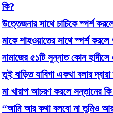
কি?
উত্তেজনার সাথে চাচিকে স্পর্শ করল
মাকে শাহওয়াতের সাথে স্পর্শ করলে
নামাজের ৫১টি সুন্নাত কোন হাদীসে এ
তুই বাড়িত যাবিগা একথা বলার দ্বার
মা খারাপ আচরণ করলে সন্তানের কি
“আমি আর কথা বলবো না তুমিও আর আ