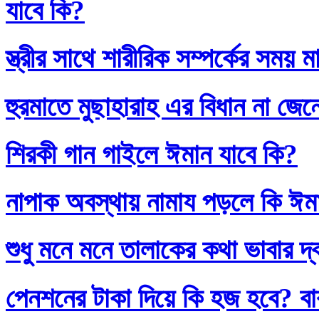
যাবে কি?
স্ত্রীর সাথে শারীরিক সম্পর্কের সময়
হুরমাতে মুছাহারাহ এর বিধান না জেন
শিরকী গান গাইলে ঈমান যাবে কি?
নাপাক অবস্থায় নামায পড়লে কি ঈম
শুধু মনে মনে তালাকের কথা ভাবার দ
পেনশনের টাকা দিয়ে কি হজ হবে? বাব