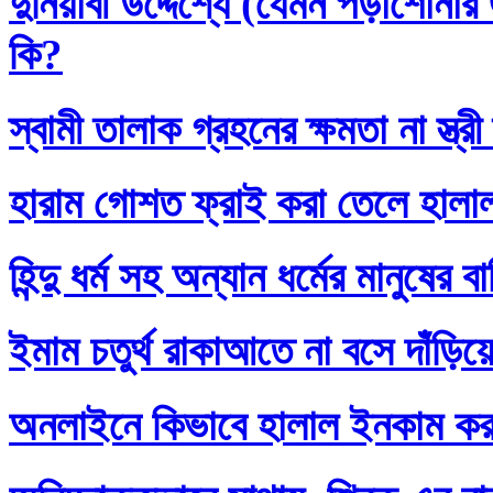
দুনিয়াবী উদ্দেশ্যে (যেমন পড়াশোনা
কি?
স্বামী তালাক গ্রহনের ক্ষমতা না স্ত
হারাম গোশত ফ্রাই করা তেলে হালা
হিন্দু ধর্ম সহ অন্যান ধর্মের মানুষের 
ইমাম চতুর্থ রাকাআতে না বসে দাঁড়িয়
অনলাইনে কিভাবে হালাল ইনকাম ক