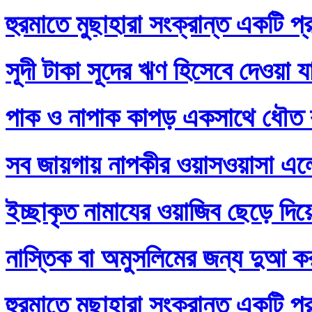
হুরমাতে মুছাহারা সংক্রান্ত একটি প্
সূদী টাকা সূদের ঋণ হিসেবে দেওয়া য
পাক ও নাপাক কাপড় একসাথে ধৌত ক
সব জায়গায় নাপকীর ওয়াসওয়াসা এল
ইচ্ছাকৃত নামাযের ওয়াজিব ছেড়ে দি
নাস্তিক বা অমুসলিমের জন্য দুআ ক
হুরমাতে মুছাহারা সংক্রান্ত একটি প্