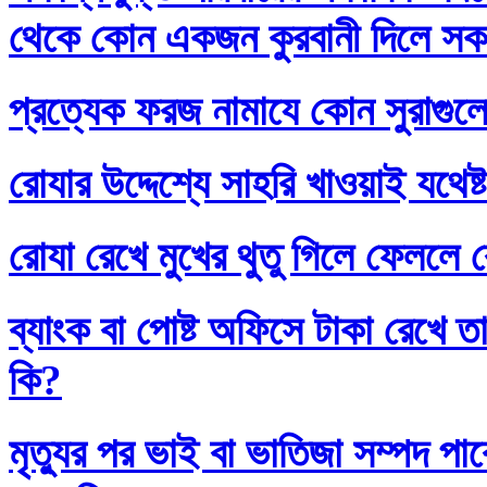
থেকে কোন একজন কুরবানী দিলে সকলে
প্রত্যেক ফরজ নামাযে কোন সুরাগুল
রোযার উদ্দেশ্যে সাহরি খাওয়াই যথেষ্
রোযা রেখে মুখের থুতু গিলে ফেললে র
ব্যাংক বা পোষ্ট অফিসে টাকা রেখে তা
কি?
মৃত্যুর পর ভাই বা ভাতিজা সম্পদ প