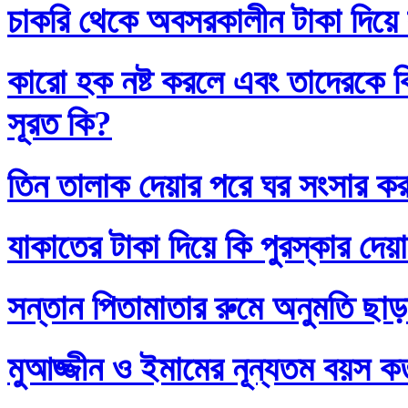
চাকরি থেকে অবসরকালীন টাকা দিয়ে
কারো হক নষ্ট করলে এবং তাদেরকে ব
সূরত কি?
তিন তালাক দেয়ার পরে ঘর সংসার কর
যাকাতের টাকা দিয়ে কি পুরস্কার দেয়
সন্তান পিতামাতার রুমে অনুমতি ছাড়
মুআজ্জীন ও ইমামের নূন্যতম বয়স 