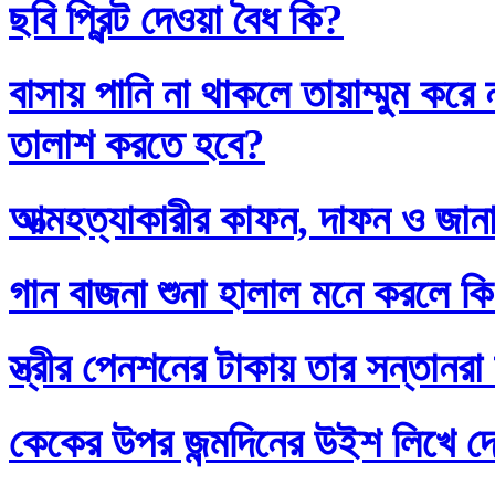
ছবি প্রিন্ট দেওয়া বৈধ কি?
বাসায় পানি না থাকলে তায়াম্মুম কর
তালাশ করতে হবে?
আত্মহত্যাকারীর কাফন, দাফন ও জানা
গান বাজনা শুনা হালাল মনে করলে ক
স্ত্রীর পেনশনের টাকায় তার সন্তানর
কেকের উপর জন্মদিনের উইশ লিখে দ