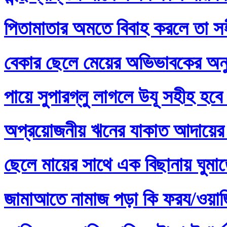
পিতামাতার অমতে বিবাহ করলে তা স
বেকার ছেলে মেয়ের অভিভাবকের অনু
পায়ে সুপারগ্লু লাগলে উযূ সহীহ হবে
অপ্রয়োজনীয় ঋনের যাকাত আদায়ের 
ছেলে মায়ের সাথে এক বিছানায় ঘুমা
জামাআতে নামাজ পড়া কি ফরয/ওয়াজি