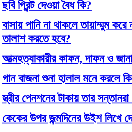
ছবি প্রিন্ট দেওয়া বৈধ কি?
বাসায় পানি না থাকলে তায়াম্মুম কর
তালাশ করতে হবে?
আত্মহত্যাকারীর কাফন, দাফন ও জানা
গান বাজনা শুনা হালাল মনে করলে ক
স্ত্রীর পেনশনের টাকায় তার সন্তানর
কেকের উপর জন্মদিনের উইশ লিখে দ