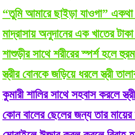
“তুমি আমারে ছাইড়া যাওগা” একথা ব
মাদ্রাসায় অনুদানের এক খাতের টাকা
শাশুড়ীর সাথে শরীরের স্পর্শ হলে হুর
স্ত্রীর বোনকে জড়িয়ে ধরলে স্ত্রী তা
কুমারী শালির সাথে সহবাস করলে স্ত্র
কোন বালের ছেলের জন্য তার মায়ের শ
মোবাইলে ঈজাব কবূল করলে বিবাহ হ