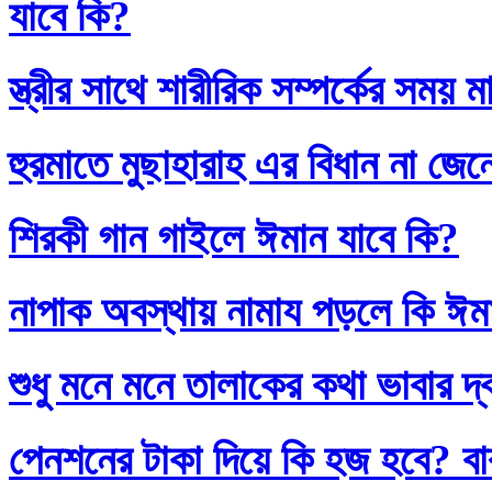
যাবে কি?
স্ত্রীর সাথে শারীরিক সম্পর্কের সময়
হুরমাতে মুছাহারাহ এর বিধান না জেন
শিরকী গান গাইলে ঈমান যাবে কি?
নাপাক অবস্থায় নামায পড়লে কি ঈম
শুধু মনে মনে তালাকের কথা ভাবার দ
পেনশনের টাকা দিয়ে কি হজ হবে? বাব