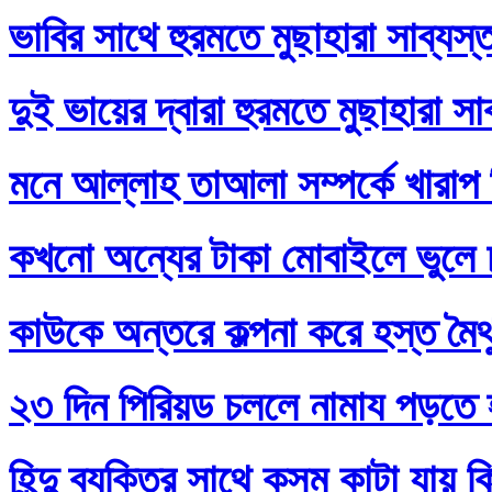
ভাবির সাথে হুরমতে মুছাহারা সাব্যস
দুই ভায়ের দ্বারা হুরমতে মুছাহারা স
মনে আল্লাহ তাআলা সম্পর্কে খারাপ
কখনো অন্যের টাকা মোবাইলে ভুলে
কাউকে অন্তরে কল্পনা করে হস্ত মৈথ
২৩ দিন পিরিয়ড চললে নামায পড়তে 
হিন্দু ব্যক্তির সাথে কসম কাটা যায় 