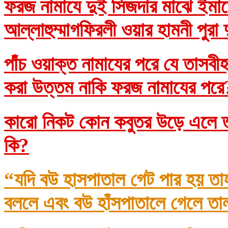
ফরজ নামাযে দুই সিজদার মাঝে ইমাম
আল্লাহুম্মাগফিরলী ওয়ার হামনী পুরা
পাঁচ ওয়াক্ত নামাযের পরে যে তাসব
করা উত্তম নাকি ফরজ নামাযের প
কারো নিকট কোন কবুতর উড়ে এলে তা
কি?
“যদি বউ হাসপাতাল গেট পার হয় তা
বললে এবং বউ হাঁসপাতালে গেলে তা