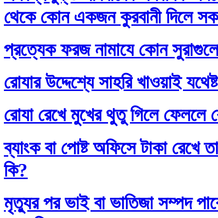
থেকে কোন একজন কুরবানী দিলে সকলে
প্রত্যেক ফরজ নামাযে কোন সুরাগুল
রোযার উদ্দেশ্যে সাহরি খাওয়াই যথেষ্
রোযা রেখে মুখের থুতু গিলে ফেললে র
ব্যাংক বা পোষ্ট অফিসে টাকা রেখে তা
কি?
মৃত্যুর পর ভাই বা ভাতিজা সম্পদ প