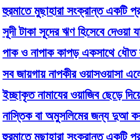
হুরমাতে মুছাহারা সংক্রান্ত একটি প্
সূদী টাকা সূদের ঋণ হিসেবে দেওয়া য
পাক ও নাপাক কাপড় একসাথে ধৌত ক
সব জায়গায় নাপকীর ওয়াসওয়াসা এল
ইচ্ছাকৃত নামাযের ওয়াজিব ছেড়ে দি
নাস্তিক বা অমুসলিমের জন্য দুআ ক
হুরমাতে মুছাহারা সংক্রান্ত একটি প্