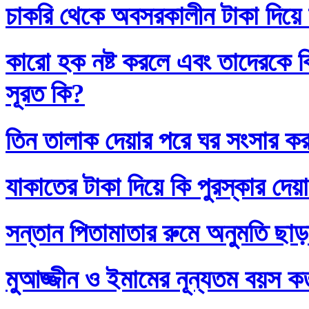
চাকরি থেকে অবসরকালীন টাকা দিয়ে
কারো হক নষ্ট করলে এবং তাদেরকে ব
সূরত কি?
তিন তালাক দেয়ার পরে ঘর সংসার কর
যাকাতের টাকা দিয়ে কি পুরস্কার দেয়
সন্তান পিতামাতার রুমে অনুমতি ছাড়
মুআজ্জীন ও ইমামের নূন্যতম বয়স 