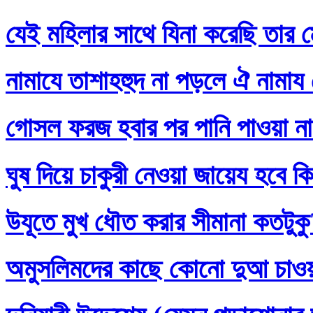
যেই মহিলার সাথে যিনা করেছি তার ম
নামাযে তাশাহহুদ না পড়লে ঐ নামায
গোসল ফরজ হবার পর পানি পাওয়া না
ঘুষ দিয়ে চাকুরী নেওয়া জায়েয হবে ক
উযূতে মুখ ধৌত করার সীমানা কতটুক
অমুসলিমদের কাছে কোনো দুআ চাও