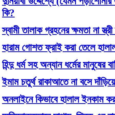
দুনিয়াবী উদ্দেশ্যে (যেমন পড়াশোনা
কি?
স্বামী তালাক গ্রহনের ক্ষমতা না স্ত
হারাম গোশত ফ্রাই করা তেলে হালা
হিন্দু ধর্ম সহ অন্যান ধর্মের মানুষের 
ইমাম চতুর্থ রাকাআতে না বসে দাঁড়িয়
অনলাইনে কিভাবে হালাল ইনকাম ক