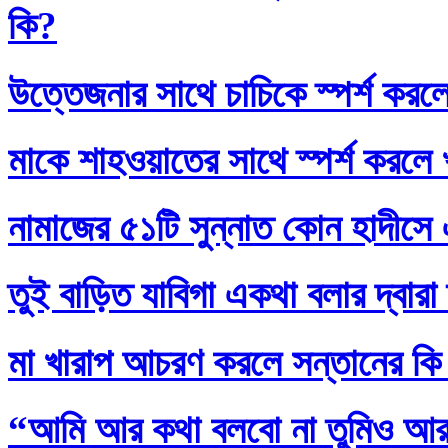
কি?
উত্তেজনার সাথে চাচিকে স্পর্শ করল
মাকে শাহওয়াতের সাথে স্পর্শ করলে
নামাজের ৫১টি সুন্নাত কোন হাদীসে এ
তুই বাড়িত যাবিগা একথা বলার দ্বার
মা খারাপ আচরণ করলে সন্তানের কি
“আমি আর কথা বলবো না তুমিও আর আ