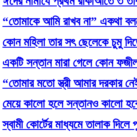
ঈদের নামাযে প্রথম রাকাআতে ৩ তাক
“তোমাকে আমি রাখব না” একথা বল
কোন মহিলা তার সৎ ছেলেকে চুমু দি
একটি সন্তান মারা গেলে কোন ফজ
“তোমার মতো স্ত্রী আমার দরকার নেই
মেয়ে কালো হলে সন্তানও কালো হব
স্বামী কোর্টের মাধ্যমে তালাক দিলে 