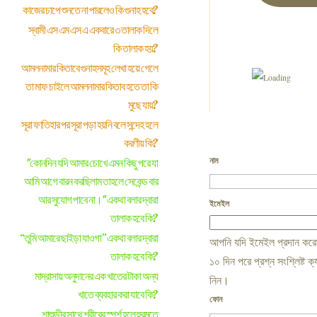
কাজের চাপে শুনতে না পারলেও কি গুনাহ হবে?
স্বামী এস এম এস এ একবারে ৩ তালাক দিলে
কি তালাক হয়?
আমলনামার কিতাবে গুনাহসমূহ লেখা হয়ে গেলে
তা মাফ চাইলে আমলনামার কিতাব হতে তা কি
মুছে যায়?
সূরা ফাতিহার পর সূরা পড়া হয়নি বলে সন্দেহ হলে
করণীয় কি?
নাম
"কোনদিন যদি আমার চোখে এমন কিছু পরে যা
আমি আগে বারন করছিলাম তাহলে সেকেন্ড বার
আর সুযোগ পাবে না।" একথা বলার দ্বারা
ইমেইল
তালাক হবে কি?
“তুমি আমারে ছাইড়া যাওগা” একথা বলার দ্বারা
আপনি যদি ইমেইল প্রদান করেন
তালাক হবে কি?
১০ দিন পরে প্রশ্ন সংশ্লিষ্ট 
মাদ্রাসায় অনুদানের এক খাতের টাকা অন্য
নিন।
খাতে ব্যবহার করা যাবে কি?
ফোন
শাশুড়ীর সাথে শরীরের স্পর্শ হলে হুরমতে