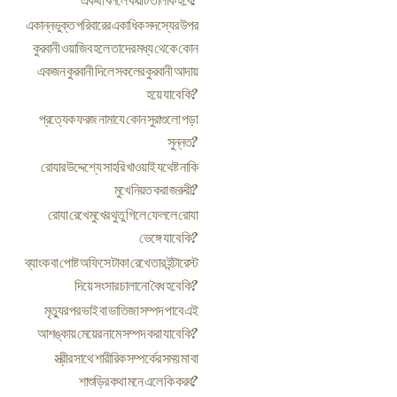
একথা বললে কয়টি তালাক হবে?
একান্নভুক্ত পরিবারের একাধিক সদস্যের উপর
কুরবানী ওয়াজিব হলে তাদের মধ্য থেকে কোন
একজন কুরবানী দিলে সকলের কুরবানী আদায়
হয়ে যাবে কি?
প্রত্যেক ফরজ নামাযে কোন সুরাগুলো পড়া
সুন্নত?
রোযার উদ্দেশ্যে সাহরি খাওয়াই যথেষ্ট নাকি
মুখে নিয়ত করা জরুরী?
রোযা রেখে মুখের থুতু গিলে ফেললে রোযা
ভেঙ্গে যাবে কি?
ব্যাংক বা পোষ্ট অফিসে টাকা রেখে তার ইন্টারেস্ট
দিয়ে সংসার চালানো বৈধ হবে কি?
মৃত্যুর পর ভাই বা ভাতিজা সম্পদ পাবে এই
আশঙ্কায় মেয়ের নামে সম্পদ করা যাবে কি?
স্ত্রীর সাথে শারীরিক সম্পর্কের সময় মা বা
শাশুড়ির কথা মনে এলে কি করব?