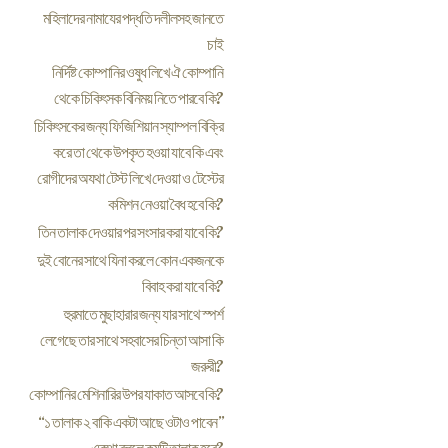
মহিলাদের নামাযের পদ্ধতি দলীলসহ জানতে
চাই
নির্দিষ্ট কোম্পানির ওষুধ লিখে ঐ কোম্পানি
থেকে চিকিৎসক বিনিময় নিতে পারবে কি?
চিকিৎসকের জন্য ফিজিশিয়ান স্যাম্পল বিক্রি
করে তা থেকে উপকৃত হওয়া যাবে কি এবং
রোগীদের অযথা টেস্ট লিখে দেওয়া ও টেস্টের
কমিশন নেওয়া বৈধ হবে কি?
তিন তালাক দেওয়ার পর সংসার করা যাবে কি?
দুই বোনের সাথে যিনা করলে কোন একজনকে
বিবাহ করা যাবে কি?
হুরমাতে মুছাহারার জন্য যার সাথে স্পর্শ
লেগেছে তার সাথে সহবাসের চিন্তা আসা কি
জরুরী?
কোম্পানির মেশিনারির উপর যাকাত আসবে কি?
“১ তালাক ২ বাকি একটা আছে ওটাও পাবেন”