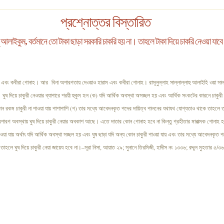
প্রশ্নোত্তর বিস্তারিত
লাইকুম, বর্তমানে তো টাকা ছাড়া সরকারি চাকরি হয় না। তাহলে টাকা দিয়ে চাকরি নেওয়া যাবে
রাম এবং কবীরা গোনাহ। আর বিনা অপারগতায় দেওয়াও হারাম এবং কবীরা গোনাহ। রাসূলুল্লাহ সাল্লাল্লাহু আলাইহি ওয়া সাল্
ুষ দিয়ে চাকুরী নেওয়ার ব্যাপারে শরয়ী হুকুম হল (ক) যদি আর্থিক অবস্থা অসচ্ছল হয় এবং আর্থিক সংকটের কারনে চাকুর
োন রকম চাকুরী না পাওয়া যায় পাশাপাশি (গ) তার মধ্যে আবেদনকৃত পদের দায়িত্ব পালনের যথাযথ যোগ্যতাও থাকে তাহলে ত
ারগ অবস্থায় ঘুষ দিয়ে চাকুরী নেয়ার অবকাশ আছে। এতে দাতার কোন গোনাহ হবে না কিন্তু গ্রহীতার মারাত্মক গোনাহ
াওয়া যায় অর্থাৎ যদি আর্থিক অবস্থা সচ্ছল হয় এবং ঘুষ ছাড়া যদি অন্য কোন চাকুরী পাওয়া যায় এবং তার মধ্যে আবেদনকৃত প
তাহলে ঘুষ দিয়ে চাকুরী নেয়া জায়েয হবে না।–সূরা নিসা, আয়াত ২৯; সুনানে তিরমিজী, হাদীস নং ১৩৩৬; রদ্দুল মুহতার ৫/৩৬২;