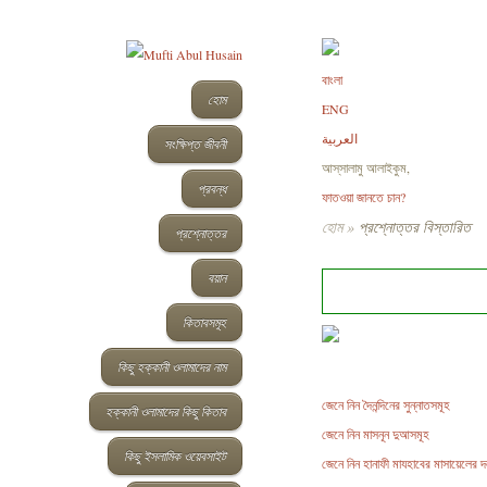
বাংলা
হোম
ENG
العربية
সংক্ষিপ্ত জীবনী
আস্‌সালামু আলাইকুম,
প্রবন্ধ
ফাতওয়া জানতে চান?
হোম
»
প্রশ্নোত্তর বিস্তারিত
প্রশ্নোত্তর
বয়ান
কিতাবসমূহ
কিছু হক্কানী ওলামাদের নাম
জেনে নিন দৈনন্দিনের সুন্নাতসমূহ
হক্কানী ওলামাদের কিছু কিতাব
জেনে নিন মাসনূন দুআসমূহ
কিছু ইসলামিক ওয়েবসাইট
জেনে নিন হানাফী মাযহাবের মাসায়েলের 