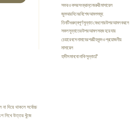
সফর ও কসর সংক্রান্ত জরুরী মাসায়েল
জুমআর দিনের বিশেষ আমলসমূহ
তিনটি গুরুত্বপূর্ণ সুন্নাত যেগুলোর উপর আমল করলে
সকল সুন্নাতের উপর আমল সহজ হয়ে যায়
চেয়ারে বসে নামাযের শরয়ী হুকুম ও প্রয়োজনীয়
মাসায়েল
হাদীস মানবো নাকি সুন্নাত?
 দিয়ে থাকলে সর্বোচ্চ
ংশ লিখে উত্তর খুঁজে