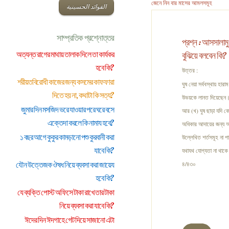
জেনে নিন বার মাসের আমলসমূহ
الفوائد الحسينية
সাম্প্রতিক প্রশ্নোত্তর
প্রশ্ন :
আসসালামু আ
অত্যন্ত রাগের মাথায় তালাক দিলে তা কার্যকর
বুঝিয়ে বলবেন কি?
হবে কি?
উত্তর :
শরীয়তবিরোধী কাজের জন্য কসমের কাফফারা
ঘুষ নেয়া সর্ববস্থায় হা
দিতে হয় না, কথাটা কি সত্য?
উভয়কে লানত দিয়েছেন। ঘ
জুমার দিন মসজিদ ভরে যাওয়ার পরে ঘরে বসে
আর (খ) ঘুষ ছাড়া যদি ক
এক্তেদা করলে কি নামায হবে?
অধিকার আদায়ের জন্য অপ
১ বছর আগে কুকুর কামড়ানো পশু কুরবানী করা
উল্লেখিত শর্তসমূহ না প
যাবে কি?
যথাযথ যোগ্যতা না থাকে 
যৌন উত্তেজক ঔষধ নিয়ে ব্যবসা করা জায়েয
৪/৪৩০
হবে কি?
যে ব্যক্তি পোস্ট অফিসে টাকা রাখে তার টাকা
নিয়ে ব্যবসা করা যাবে কি?
ঈদের দিন ঈদগাহে গেট দিয়ে সাজানো এটা