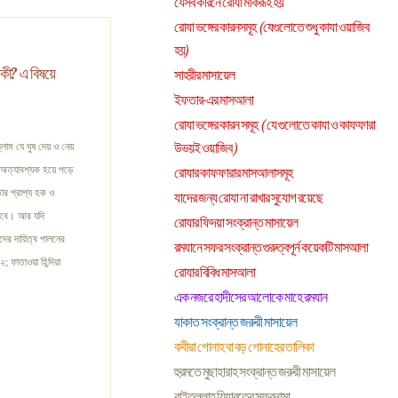
যেসব কারনে রোযা মাকরূহ হয়
রোযা ভঙ্গের কারনসমূহ (যেগুলোতে শুধু কাযা ওয়াজিব
হয়)
 কী? এ বিষয়ে
সাহরীর মাসায়েল
ইফতার-এর মাসআলা
রোযা ভঙ্গের কারন সমূহ ( যে গুলোতে কাযা ও কাফফারা
লাম যে ঘুষ দেয় ও নেয়
উভয়ই ওয়াজিব )
ী অত্যাবশ্যক হয়ে পড়ে
রোযার কাফফারার মাসআলাসমূহ
ার প্রাপ্য হক ও
যাদের জন্য রোযা না রাখার সুযোগ রয়েছে
 হবে। আর যদি
রোযার ফিদয়া সংক্রান্ত মাসায়েল
দের দায়িত্ব পালনের
রমযানে সফর সংক্রান্ত গুরুত্বপূর্ন কয়েকটি মাসআলা
 ফাতাওয়া হিন্দিয়া
রোযার বিবিধ মাসআলা
এক নজরে হাদীসের আলোকে মাহে রমযান
যাকাত সংক্রান্ত জরুরী মাসায়েল
কবীরা গোনাহ বা বড় গোনাহের তালিকা
হুরমতে মুছাহারাহ সংক্রান্ত জরুরী মাসায়েল
বাইতুল্লাহ যিয়ারতের সফরনামা