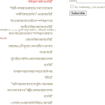
Email
পবিত্রতা অর্জন হবে কি?
By continuing, you accept t
“ইহুদী-নাসারাদের রাস্তায় দেখলে তাদেরকে
সংকীর্ণ রাস্তায় দিবে” এর ব্যাখ্যা কি?
উত্তেজনার সাথে চাচিকে স্পর্শ করলে তার
নাতনীকে বিবাহ করা বৈধ হবে কি?
কপিরাইট © ২০২৬, মুফতী আবুল হুসাইন। সর্বস্বত্ব সংরক্ষিত।
মাকে শাহওয়াতের সাথে স্পর্শ করলে খালাতো
Scroll
বোনকে বিবাহ করা যাবে কি?
নামাজের ৫১টি সুন্নাত কোন হাদীসে এক সঙ্গে
পাওয়া যাবে?
তুই বাড়িত যাবিগা একথা বলার দ্বারা তালাক
হবে কি?
মা খারাপ আচরণ করলে সন্তানের কি করা
উচিত?
“আমি আর কথা বলবো না তুমিও আর আমার
সাথে কথা বলবে না” স্ত্রীর একথার দ্বারা তালাক
হবে কি?
২ তালাক দেওয়ার পর কি ফিরিয়ে নেয়া যায়?