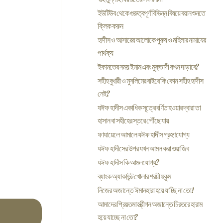
ইউটিউব থেকে গুরুত্বপূর্ণ বিভিন্ন বিষয়ে বয়ান শুনতে
ক্লিক করুন
হাদীস ও আসারের আলোকে পুরুষ ও মহিলার নামাযের
পার্থক্য
ইকামতের সময় ইমাম এবং মুক্তাদী কখন দাড়াবে?
সহীহ বুখারী ও মুসলিমের বাইরে কি কোন সহীহ হাদীস
নেই?
যঈফ হাদীস একাধিক সূত্রে বর্ণিত হওয়ার দ্বারা তা
হাসান বা সহীহের স্তরে পৌঁছে যায়
ফাযায়েলে আমালে যঈফ হাদীস গ্রহণযোগ্য
যঈফ হাদীসের উপর যখন আমল করা ওয়াজিব
যঈফ হাদীস কি আমলযোগ্য?
ব্যাংক অ্যাকাউন্ট খোলার শর‍য়ী হুকুম
নিজের অজান্তে ঈমানহারা হয়ে যাচ্ছি না তো!
আমাদের প্রিয়তমা স্ত্রীগন অজান্তে চিরতরে হারাম
হয়ে যাচ্ছে না তো?