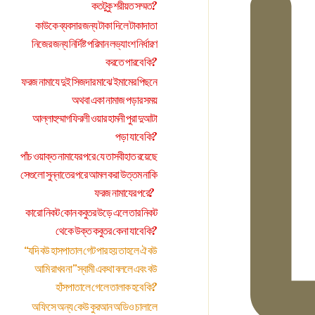
কতটুকু শরীয়ত সম্মত?
কাউকে ব্যবসার জন্য টাকা দিলে টাকাদাতা
নিজের জন্য নির্দিষ্ট পরিমান লভ্যাংশ নির্ধারণ
করতে পারবে কি?
ফরজ নামাযে দুই সিজদার মাঝে ইমামের পিছনে
অথবা একা নামাজ পড়ার সময়
আল্লাহুম্মাগফিরলী ওয়ার হামনী পুরা দুআটা
পড়া যাবে কি?
পাঁচ ওয়াক্ত নামাযের পরে যে তাসবীহাত রয়েছে
সেগুলো সুন্নাতের পরে আমল করা উত্তম নাকি
ফরজ নামাযের পরে?
কারো নিকট কোন কবুতর উড়ে এলে তার নিকট
থেকে উক্ত কবুতর কেনা যাবে কি?
“যদি বউ হাসপাতাল গেট পার হয় তাহলে ঐ বউ
আমি রাখব না” স্বামী একথা বললে এবং বউ
হাঁসপাতালে গেলে তালাক হবে কি?
অফিসে অন্য কেউ কুরআন অডিও চালালে