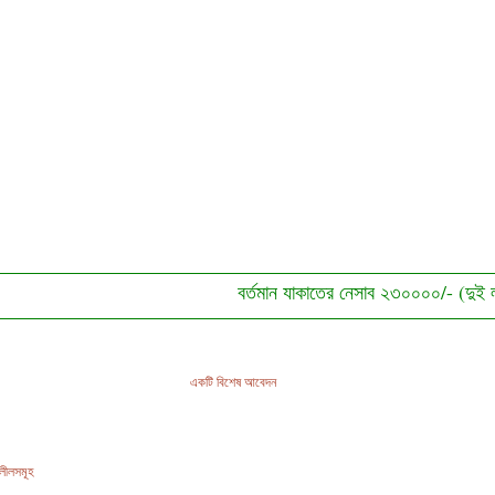
বর্তমান যাকাতের নেসাব ২৩০০০০/- (দুই লক্ষ ত্রিশ 
একটি বিশেষ আবেদন
দলীলসমূহ