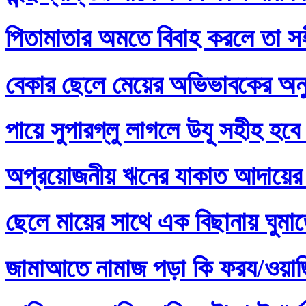
পিতামাতার অমতে বিবাহ করলে তা স
বেকার ছেলে মেয়ের অভিভাবকের অনু
পায়ে সুপারগ্লু লাগলে উযূ সহীহ হবে
অপ্রয়োজনীয় ঋনের যাকাত আদায়ের 
ছেলে মায়ের সাথে এক বিছানায় ঘুমা
জামাআতে নামাজ পড়া কি ফরয/ওয়াজি