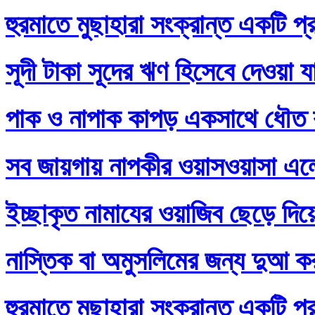
হুরমাতে মুছাহারা সংক্রান্ত একটি প্
সূদী টাকা সূদের ঋণ হিসেবে দেওয়া য
পাক ও নাপাক কাপড় একসাথে ধৌত ক
সব জায়গায় নাপকীর ওয়াসওয়াসা এল
ইচ্ছাকৃত নামাযের ওয়াজিব ছেড়ে দি
নাস্তিক বা অমুসলিমের জন্য দুআ ক
হুরমাতে মুছাহারা সংক্রান্ত একটি প্