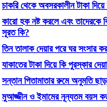
চাকরি থেকে অবসরকালীন টাকা দিয়ে
কারো হক নষ্ট করলে এবং তাদেরকে ব
সূরত কি?
তিন তালাক দেয়ার পরে ঘর সংসার কর
যাকাতের টাকা দিয়ে কি পুরস্কার দেয়
সন্তান পিতামাতার রুমে অনুমতি ছাড়
মুআজ্জীন ও ইমামের নূন্যতম বয়স 