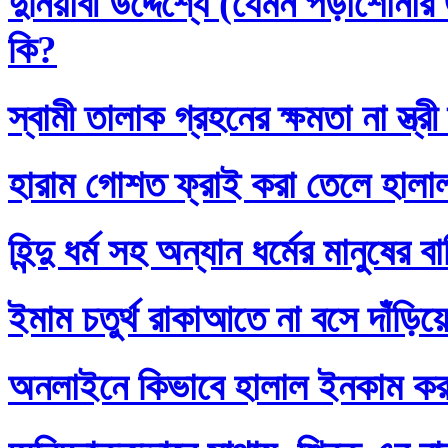
দুনিয়াবী উদ্দেশ্যে (যেমন পড়াশোনা
কি?
স্বামী তালাক গ্রহনের ক্ষমতা না স্ত
হারাম গোশত ফ্রাই করা তেলে হালা
হিন্দু ধর্ম সহ অন্যান ধর্মের মানুষের 
ইমাম চতুর্থ রাকাআতে না বসে দাঁড়িয়
অনলাইনে কিভাবে হালাল ইনকাম ক