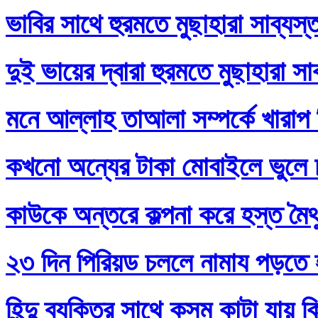
ভাবির সাথে হুরমতে মুছাহারা সাব্যস
দুই ভায়ের দ্বারা হুরমতে মুছাহারা স
মনে আল্লাহ তাআলা সম্পর্কে খারাপ
কখনো অন্যের টাকা মোবাইলে ভুলে
কাউকে অন্তরে কল্পনা করে হস্ত মৈথ
২৩ দিন পিরিয়ড চললে নামায পড়তে 
হিন্দু ব্যক্তির সাথে কসম কাটা যায় 