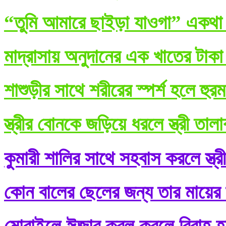
“তুমি আমারে ছাইড়া যাওগা” একথা ব
মাদ্রাসায় অনুদানের এক খাতের টাকা
শাশুড়ীর সাথে শরীরের স্পর্শ হলে হুর
স্ত্রীর বোনকে জড়িয়ে ধরলে স্ত্রী তা
কুমারী শালির সাথে সহবাস করলে স্ত্র
কোন বালের ছেলের জন্য তার মায়ের শ
মোবাইলে ঈজাব কবূল করলে বিবাহ হ