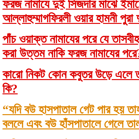
ফরজ নামাযে দুই সিজদার মাঝে ইমাম
আল্লাহুম্মাগফিরলী ওয়ার হামনী পুরা
পাঁচ ওয়াক্ত নামাযের পরে যে তাসব
করা উত্তম নাকি ফরজ নামাযের প
কারো নিকট কোন কবুতর উড়ে এলে তা
কি?
“যদি বউ হাসপাতাল গেট পার হয় তা
বললে এবং বউ হাঁসপাতালে গেলে তা