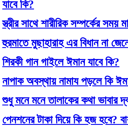
যাবে কি?
স্ত্রীর সাথে শারীরিক সম্পর্কের সময়
হুরমাতে মুছাহারাহ এর বিধান না জেন
শিরকী গান গাইলে ঈমান যাবে কি?
নাপাক অবস্থায় নামায পড়লে কি ঈম
শুধু মনে মনে তালাকের কথা ভাবার দ
পেনশনের টাকা দিয়ে কি হজ হবে? বাব