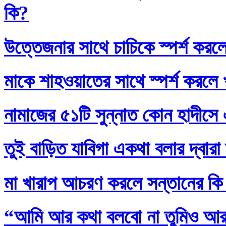
কি?
উত্তেজনার সাথে চাচিকে স্পর্শ করল
মাকে শাহওয়াতের সাথে স্পর্শ করলে
নামাজের ৫১টি সুন্নাত কোন হাদীসে এ
তুই বাড়িত যাবিগা একথা বলার দ্বার
মা খারাপ আচরণ করলে সন্তানের কি
“আমি আর কথা বলবো না তুমিও আর আ