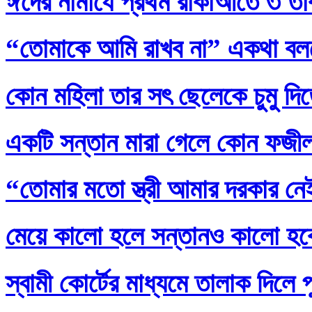
ঈদের নামাযে প্রথম রাকাআতে ৩ তাক
“তোমাকে আমি রাখব না” একথা বল
কোন মহিলা তার সৎ ছেলেকে চুমু দি
একটি সন্তান মারা গেলে কোন ফজ
“তোমার মতো স্ত্রী আমার দরকার নেই
মেয়ে কালো হলে সন্তানও কালো হব
স্বামী কোর্টের মাধ্যমে তালাক দিলে 