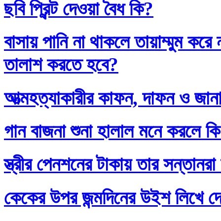
ছবি প্রিন্ট দেওয়া বৈধ কি?
বাসায় পানি না থাকলে তায়াম্মুম কর
তালাশ করতে হবে?
আত্মহত্যাকারীর কাফন, দাফন ও জানা
গান বাজনা শুনা হালাল মনে করলে ক
স্ত্রীর পেনশনের টাকায় তার সন্তানর
কেকের উপর জন্মদিনের উইশ লিখে দ