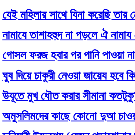
যেই মহিলার সাথে যিনা করেছি তার ম
নামাযে তাশাহহুদ না পড়লে ঐ নামায
গোসল ফরজ হবার পর পানি পাওয়া না
ঘুষ দিয়ে চাকুরী নেওয়া জায়েয হবে ক
উযূতে মুখ ধৌত করার সীমানা কতটুক
অমুসলিমদের কাছে কোনো দুআ চাও