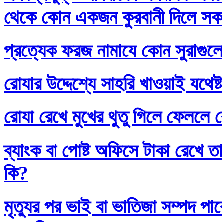
থেকে কোন একজন কুরবানী দিলে সকলে
প্রত্যেক ফরজ নামাযে কোন সুরাগুল
রোযার উদ্দেশ্যে সাহরি খাওয়াই যথেষ্
রোযা রেখে মুখের থুতু গিলে ফেললে র
ব্যাংক বা পোষ্ট অফিসে টাকা রেখে তা
কি?
মৃত্যুর পর ভাই বা ভাতিজা সম্পদ প