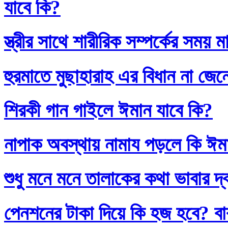
যাবে কি?
স্ত্রীর সাথে শারীরিক সম্পর্কের সময়
হুরমাতে মুছাহারাহ এর বিধান না জেন
শিরকী গান গাইলে ঈমান যাবে কি?
নাপাক অবস্থায় নামায পড়লে কি ঈম
শুধু মনে মনে তালাকের কথা ভাবার দ
পেনশনের টাকা দিয়ে কি হজ হবে? বাব