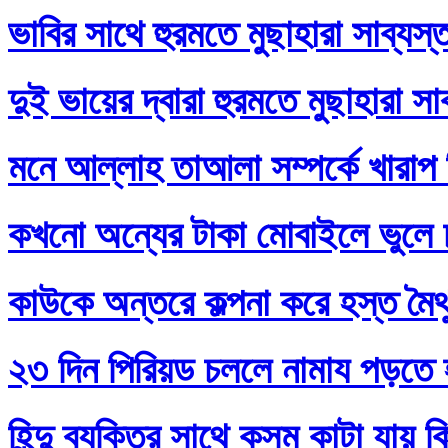
ভাবির সাথে হুরমতে মুছাহারা সাব্যস
দুই ভায়ের দ্বারা হুরমতে মুছাহারা স
মনে আল্লাহ তাআলা সম্পর্কে খারাপ
কখনো অন্যের টাকা মোবাইলে ভুলে
কাউকে অন্তরে কল্পনা করে হস্ত মৈথ
২৩ দিন পিরিয়ড চললে নামায পড়তে 
হিন্দু ব্যক্তির সাথে কসম কাটা যায় 