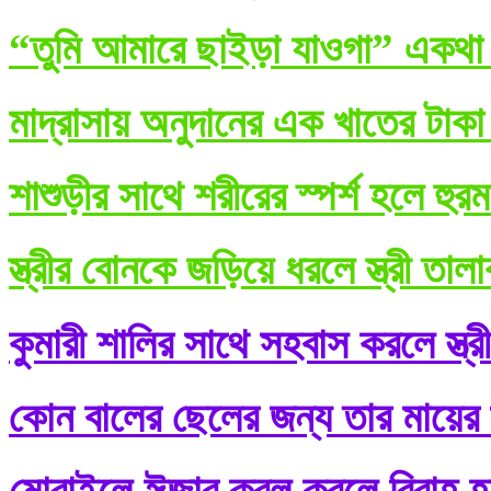
“তুমি আমারে ছাইড়া যাওগা” একথা ব
মাদ্রাসায় অনুদানের এক খাতের টাকা
শাশুড়ীর সাথে শরীরের স্পর্শ হলে হুর
স্ত্রীর বোনকে জড়িয়ে ধরলে স্ত্রী তা
কুমারী শালির সাথে সহবাস করলে স্ত্র
কোন বালের ছেলের জন্য তার মায়ের শ
মোবাইলে ঈজাব কবূল করলে বিবাহ হ