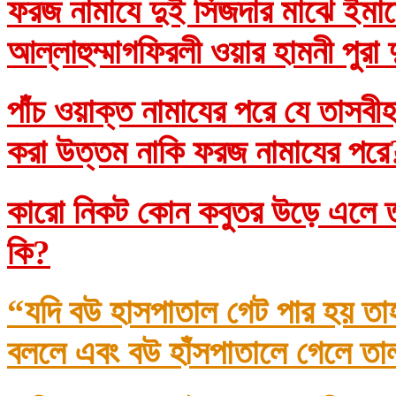
ফরজ নামাযে দুই সিজদার মাঝে ইমাম
আল্লাহুম্মাগফিরলী ওয়ার হামনী পুরা
পাঁচ ওয়াক্ত নামাযের পরে যে তাসব
করা উত্তম নাকি ফরজ নামাযের প
কারো নিকট কোন কবুতর উড়ে এলে তা
কি?
“যদি বউ হাসপাতাল গেট পার হয় তা
বললে এবং বউ হাঁসপাতালে গেলে তা