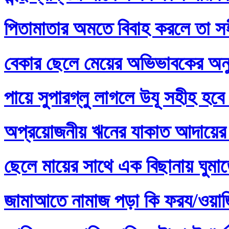
পিতামাতার অমতে বিবাহ করলে তা স
বেকার ছেলে মেয়ের অভিভাবকের অনু
পায়ে সুপারগ্লু লাগলে উযূ সহীহ হবে
অপ্রয়োজনীয় ঋনের যাকাত আদায়ের 
ছেলে মায়ের সাথে এক বিছানায় ঘুমা
জামাআতে নামাজ পড়া কি ফরয/ওয়াজি