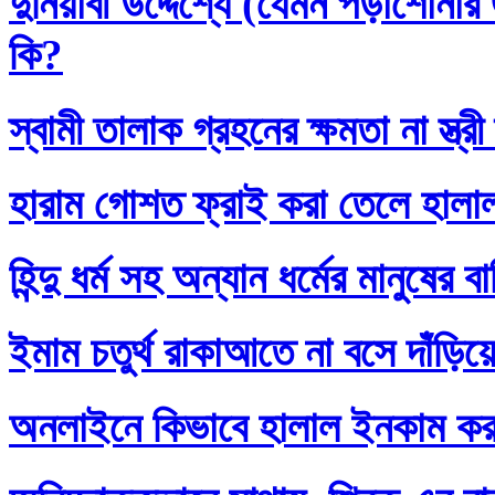
দুনিয়াবী উদ্দেশ্যে (যেমন পড়াশোনা
কি?
স্বামী তালাক গ্রহনের ক্ষমতা না স্ত
হারাম গোশত ফ্রাই করা তেলে হালা
হিন্দু ধর্ম সহ অন্যান ধর্মের মানুষের 
ইমাম চতুর্থ রাকাআতে না বসে দাঁড়িয়
অনলাইনে কিভাবে হালাল ইনকাম ক