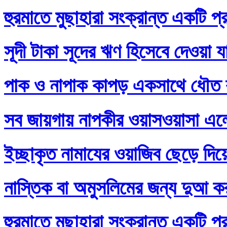
হুরমাতে মুছাহারা সংক্রান্ত একটি প্
সূদী টাকা সূদের ঋণ হিসেবে দেওয়া য
পাক ও নাপাক কাপড় একসাথে ধৌত ক
সব জায়গায় নাপকীর ওয়াসওয়াসা এল
ইচ্ছাকৃত নামাযের ওয়াজিব ছেড়ে দি
নাস্তিক বা অমুসলিমের জন্য দুআ ক
হুরমাতে মুছাহারা সংক্রান্ত একটি প্