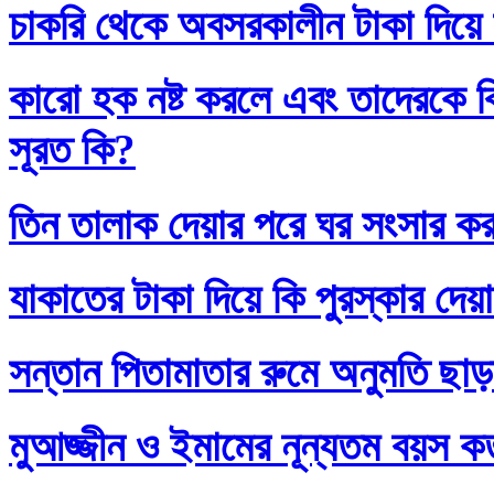
চাকরি থেকে অবসরকালীন টাকা দিয়ে
কারো হক নষ্ট করলে এবং তাদেরকে ব
সূরত কি?
তিন তালাক দেয়ার পরে ঘর সংসার কর
যাকাতের টাকা দিয়ে কি পুরস্কার দেয়
সন্তান পিতামাতার রুমে অনুমতি ছাড়
মুআজ্জীন ও ইমামের নূন্যতম বয়স 