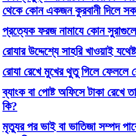
থেকে কোন একজন কুরবানী দিলে সকলে
প্রত্যেক ফরজ নামাযে কোন সুরাগুল
রোযার উদ্দেশ্যে সাহরি খাওয়াই যথেষ্
রোযা রেখে মুখের থুতু গিলে ফেললে র
ব্যাংক বা পোষ্ট অফিসে টাকা রেখে তা
কি?
মৃত্যুর পর ভাই বা ভাতিজা সম্পদ প