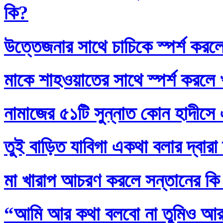
কি?
উত্তেজনার সাথে চাচিকে স্পর্শ করল
মাকে শাহওয়াতের সাথে স্পর্শ করলে
নামাজের ৫১টি সুন্নাত কোন হাদীসে এ
তুই বাড়িত যাবিগা একথা বলার দ্বার
মা খারাপ আচরণ করলে সন্তানের কি
“আমি আর কথা বলবো না তুমিও আর আ