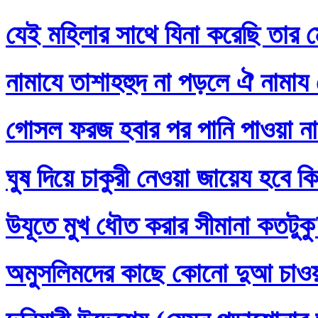
যেই মহিলার সাথে যিনা করেছি তার ম
নামাযে তাশাহহুদ না পড়লে ঐ নামায
গোসল ফরজ হবার পর পানি পাওয়া না
ঘুষ দিয়ে চাকুরী নেওয়া জায়েয হবে ক
উযূতে মুখ ধৌত করার সীমানা কতটুক
অমুসলিমদের কাছে কোনো দুআ চাও