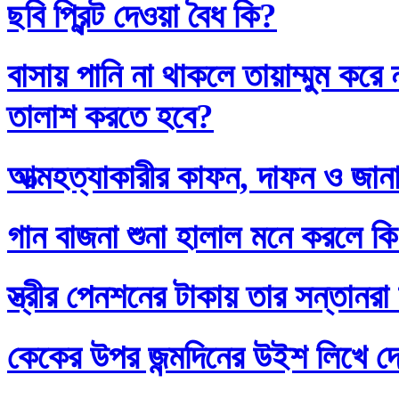
ছবি প্রিন্ট দেওয়া বৈধ কি?
বাসায় পানি না থাকলে তায়াম্মুম কর
তালাশ করতে হবে?
আত্মহত্যাকারীর কাফন, দাফন ও জানা
গান বাজনা শুনা হালাল মনে করলে ক
স্ত্রীর পেনশনের টাকায় তার সন্তানর
কেকের উপর জন্মদিনের উইশ লিখে দ