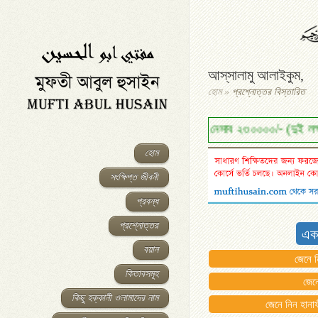
আস্‌সালামু আলাইকুম,
হোম
»
প্রশ্নোত্তর বিস্তারিত
বর্তমান যাকাতের নেসাব ২৩০০০০/- (দুই লক্ষ ত্রিশ হাজার টাকা)। এ
হোম
সংক্ষিপ্ত জীবনী
প্রবন্ধ
প্রশ্নোত্তর
এক
বয়ান
জেনে ন
কিতাবসমূহ
জেন
কিছু হক্কানী ওলামাদের নাম
জেনে নিন হানাফ