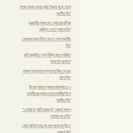
লঞ্চে নামায পড়ার সময় কিবলা ঘুরে গেলে
করণীয় কি?
কুরবানীর পশুর দুধ নেসাবের মালিক
ব্যক্তি খেতে পারবে কি?
লেগুনার ভাড়া দিতে ভুলে গেলে করণীয়
কি?
ছবি সম্বলিত পণ্য বিক্রি করে অর্জিত
টাকা কি হালাল?
পালক সন্তানকে সম্পদের কিছু দেওয়া
যাবে কি?
ঈদের নামাযে প্রথম রাকাআতে ৩
তাকবীরের স্থানে চার তাকবীর দিলে
করনীয় কি?
“তোমাকে আমি রাখব না” একথা বললে
তালাক হবে কি?
কোন মহিলা তার সৎ ছেলেকে চুমু দিতে
পারবে কি?