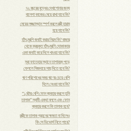
৭২ বছরের বৃদ্ধের দেখাশোনার জন্য
বালেগা কাজের মেয়ে রাখা যাবে কি?
মেয়ের লজ্জাস্থান স্পর্শ করলে স্ত্রী হারাম
হয়ে যাবে কি?
হাঁস-মুরগি জবাই করার নিয়ম কি? বাজার
থেকে ক্রয়কৃত হাঁস-মুরগি দোকানদার
একা জবাই করে দিলে খাওয়া যাবে কি?
সূরা ফাতেহার স্থানে তাশাহহুদ পড়ে
ফেললে সিজদায়ে সাহু দিতে হবে কি?
ঋণ পরিশোধের সময় ঋণের চেয়ে বেশি
দিলে নেওয়া যাবে কি?
“১ ঘন্টার বেশি ফোন ব্যবহার করলে তুমি
তালাক” স্বামী একথা বললে এবং ফোন
ব্যবহার করলে কি তালাক হবে?
স্ত্রীকে তালাক গ্রহনের ক্ষমতা না দিলেও
কি সে ডিভোর্স নিতে পারে?