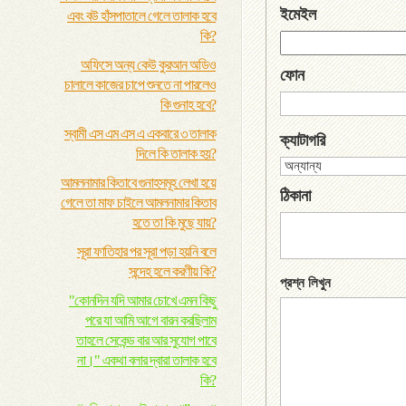
ইমেইল
এবং বউ হাঁসপাতালে গেলে তালাক হবে
কি?
অফিসে অন্য কেউ কুরআন অডিও
ফোন
চালালে কাজের চাপে শুনতে না পারলেও
কি গুনাহ হবে?
স্বামী এস এম এস এ একবারে ৩ তালাক
ক্যাটাগরি
দিলে কি তালাক হয়?
আমলনামার কিতাবে গুনাহসমূহ লেখা হয়ে
ঠিকানা
গেলে তা মাফ চাইলে আমলনামার কিতাব
হতে তা কি মুছে যায়?
সূরা ফাতিহার পর সূরা পড়া হয়নি বলে
সন্দেহ হলে করণীয় কি?
প্রশ্ন লিখুন
"কোনদিন যদি আমার চোখে এমন কিছু
পরে যা আমি আগে বারন করছিলাম
তাহলে সেকেন্ড বার আর সুযোগ পাবে
না।" একথা বলার দ্বারা তালাক হবে
কি?