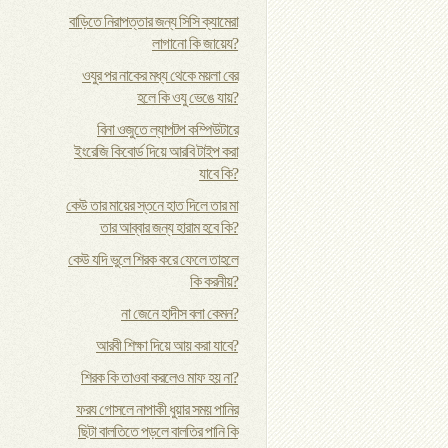
বাড়িতে নিরাপত্তার জন্য সিসি ক্যামেরা
লাগানো কি জায়েয?
ওযুর পর নাকের মধ্য থেকে ময়লা বের
হলে কি ওযু ভেঙে যায়?
বিনা ওজুতে ল্যাপটপ কম্পিউটারে
ইংরেজি কিবোর্ড দিয়ে আরবি টাইপ করা
যাবে কি?
কেউ তার মায়ের স্তনে হাত দিলে তার মা
তার আব্বার জন্য হারাম হবে কি?
কেউ যদি ভুলে শিরক করে ফেলে তাহলে
কি করনীয়?
না জেনে হাদীস বলা কেমন?
আরবী শিক্ষা দিয়ে আয় করা যাবে?
শিরক কি তাওবা করলেও মাফ হয় না?
ফর‍য গোসলে নাপাকী ধুয়ার সময় পানির
ছিটা বালতিতে পড়লে বালতির পানি কি