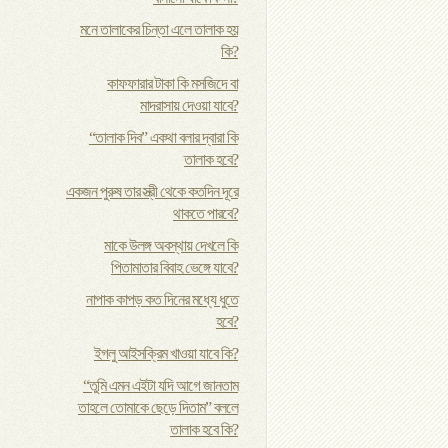
মনে তালাকের চিন্তা এলে তালাক হয়
কি?
কাফফারার টাকা কি মসজিদে বা
মাদরাসায় দেওয়া যাবে?
“তালাক দিব” একথা বলার দ্বারা কি
তালাক হবে?
একজন পুরুষ তার স্ত্রী থেকে কতদিন দূরে
থাকতে পারবে?
মাকে উলঙ্গ অবস্থায় দেখলে কি
পিতামাতার বিবাহ ভেঙ্গে যাবে?
নাপাক কাপড় কত দিনের মধ্যে ধুতে
হবে?
ইগলু আইসক্রিম খাওয়া যাবে কি?
“তুমি এমন এইটা যদি আগে জানতাম
তাহলে তোমাকে ছেড়ে দিতাম” বললে
তালাক হবে কি?