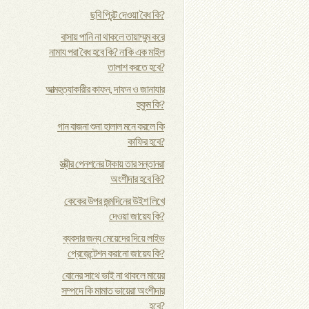
ছবি প্রিন্ট দেওয়া বৈধ কি?
বাসায় পানি না থাকলে তায়াম্মুম করে
নামায পরা বৈধ হবে কি? নাকি এক মাইল
তালাশ করতে হবে?
আত্মহত্যাকারীর কাফন, দাফন ও জানাযার
হুকুম কি?
গান বাজনা শুনা হালাল মনে করলে কি
কাফির হবে?
স্ত্রীর পেনশনের টাকায় তার সন্তানরা
অংশীদার হবে কি?
কেকের উপর জন্মদিনের উইশ লিখে
দেওয়া জায়েয কি?
ব্যবসার জন্য মেয়েদের দিয়ে লাইভ
প্রেজেন্টেশন করানো জায়েয কি?
বোনের সাথে ভাই না থাকলে মায়ের
সম্পদে কি মামাত ভায়েরা অংশীদার
হবে?