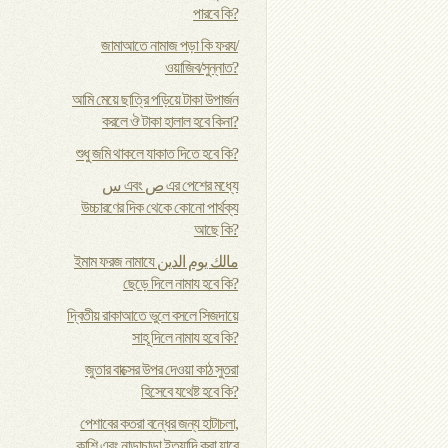
পারবে কি?
জামাআতে নামাজ পড়া কি ফরয/
ওয়াজিব/সুন্নাত?
আমি মেয়ে ছাত্রি পড়িয়ে টাকা উপার্জন
করলে ঔ টাকা হালাল হবে কিনা?
শুধু জমি থাকলে যাকাত দিতে হবে কি?
س এবং ص এর পেশের মধ্যে
উচ্চারণের দিক থেকে কোনো পার্থক্য
আছে কি?
ইমাম ফরজ নামাযে مالك يوم الدين
ছেড়ে দিলে নামায হবে কি?
দ্বিতীয় রাকাআতে ভুলে বসলে সিজদায়ে
সাহূ দিলে নামায হবে কি?
জুতার বাক্সের উপর দেওয়া কাঠ সুতরা
হিসেবে যথেষ্ট হবে কি?
পেশাবের কতরা বন্ধের জন্য হাটাচলা,
কাশি এবং নাড়াচাড়া ইত্যাদি করা যাবে