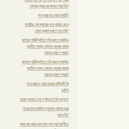
তালাক গ্রহনের ক্ষমতা পায় কি?
শবে বরাতের রোযা কয়টি?
সাহরীর শেষ সময়ের পরে খাবার খেলে
রোযা ক্বাযা করতে হবে কি?
বর্তমান পরিস্থিতিতে কি জামে মসজিদ
ব্যতীত অন্য কোথাও জুমার নামায
আদায় করতে পারব?
বর্তমান পরিস্থিতিতে কি জামে মসজিদ
ব্যতীত অন্য কোথাও জুমার নামায
আদায় করতে পারব?
শবে বরাতে রোযা রাখার হাদীসটি কি
দুর্বল?
ফরজ নামাযে লেগে দাঁড়ানো কি সুন্নত?
পাঞ্জেগানা মসজিদে জুমুআ আদায় করা
যাবে কি?
ঘুমানোর সময় ডান হাত ডান গালের নীচে