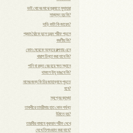
ভাই বোনের মাঝে হুরমাতে মুসাহারা
সাব্যস্ত হয় কি?
দাড়ি কাটা কি জায়েয?
প্রথম বৈঠকে ভুলে দুরূদ শরীফ পড়লে
করণীয় কি?
কোন মেয়েকে অন্তরে কল্পনায় এনে
খারাপ চিন্তা করা যাবে কি?
পানি বা রক্ত বের হয়ে ক্ষত স্থানে
থাকলে উযূ ভাঙবে কি?
নামের জন্য কি চির জাহান্নামে পুড়তে
হবে?
স্বপ্নের ব্যাখ্যা
তাকবীরে তাহরীমায় হাত কোন পর্যন্ত
উঠাতে হয়?
তারাবীর নামাযে কুরআন শরীফ দেখে
দেখে তিলাওয়াত করা যাবে?