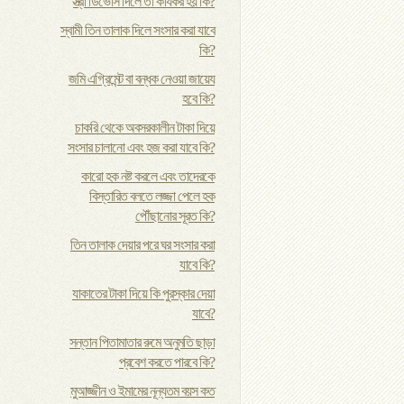
স্ত্রী ডিভোর্স দিলে তা কার্যকর হয় কি?
স্বামী তিন তালাক দিলে সংসার করা যাবে
কি?
জমি এগ্রিমেন্ট বা বন্ধক নেওয়া জায়েয
হবে কি?
চাকরি থেকে অবসরকালীন টাকা দিয়ে
সংসার চালানো এবং হজ করা যাবে কি?
কারো হক নষ্ট করলে এবং তাদেরকে
বিস্তারিত বলতে লজ্জা পেলে হক
পৌঁছানোর সূরত কি?
তিন তালাক দেয়ার পরে ঘর সংসার করা
যাবে কি?
যাকাতের টাকা দিয়ে কি পুরস্কার দেয়া
যাবে?
সন্তান পিতামাতার রুমে অনুমতি ছাড়া
প্রবেশ করতে পারবে কি?
মুআজ্জীন ও ইমামের নূন্যতম বয়স কত