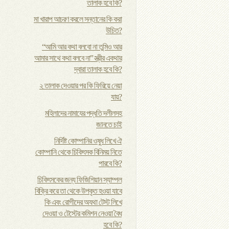
তালাক হবে কি?
মা খারাপ আচরণ করলে সন্তানের কি করা
উচিত?
“আমি আর কথা বলবো না তুমিও আর
আমার সাথে কথা বলবে না” স্ত্রীর একথার
দ্বারা তালাক হবে কি?
২ তালাক দেওয়ার পর কি ফিরিয়ে নেয়া
যায়?
মহিলাদের নামাযের পদ্ধতি দলীলসহ
জানতে চাই
নির্দিষ্ট কোম্পানির ওষুধ লিখে ঐ
কোম্পানি থেকে চিকিৎসক বিনিময় নিতে
পারবে কি?
চিকিৎসকের জন্য ফিজিশিয়ান স্যাম্পল
বিক্রি করে তা থেকে উপকৃত হওয়া যাবে
কি এবং রোগীদের অযথা টেস্ট লিখে
দেওয়া ও টেস্টের কমিশন নেওয়া বৈধ
হবে কি?