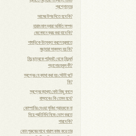
প্রশ্নোত্তর
আমের উশর দিতে হবে কি?
হারাম মাল দ্বারা অর্জিত সম্পদ
জেনেশুনে ক্রয় করা যাবে কি?
শাশুড়িকে উত্যক্ত করলে হুরমাতে
মুছাহারা সাব্যস্ত হয় কি?
হিন্দু ছাত্রকে পাঠ্যবই থেকে হিন্দুধর্ম
পড়ানোর হুকুম কী?
স্বপ্নের যে ব্যাখা করা হয় সেটাই ঘটে
কি?
স্বপ্নের ব্যাখ্যা কেউ কিছু বললে
বাস্তবেও কি তেমন হবে?
কোম্পানির দেওয়া সুবিধা গ্রাহককে না
দিয়ে প্রতিনিধি নিজে ভোগ করতে
পারবে কি?
কোন পুরুষের সাথে খারাপ কাজ করে তার