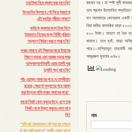
তার টাকা নিয়ে ব্যবসা করা যাবে কি?
জায়েয নয়। যা স্পষ্ট সূদী কারবা
তবে প্রশ্নে উল্লেখিত পদ্ধতিতে 
ঈদের দিন ঈদগাহে গেট দিয়ে সাজানো
হল নামেমাত্র কোনরকম একটি ভ
এটা কতটুকু শরীয়ত সম্মত?
বিঘা জমির বাৎসরিক ভাড়া ৫০০০ ট
কাউকে ব্যবসার জন্য টাকা দিলে
৫০০ টাকা। তাহলে তা বৈধ হব
টাকাদাতা নিজের জন্য নির্দিষ্ট পরিমান
লভ্যাংশ নির্ধারণ করতে পারবে কি?
বাহানা। তবে হ্যাঁ, ভাড়া অগ্
পারে।–হাশিয়াতুত তাহতাবী আ
ফরজ নামাযে দুই সিজদার মাঝে ইমামের
আদ্দুররুল মুখতার ৬/৪৮২
পিছনে অথবা একা নামাজ পড়ার সময়
আল্লাহুম্মাগফিরলী ওয়ার হামনী পুরা
দুআটা পড়া যাবে কি?
পাঁচ ওয়াক্ত নামাযের পরে যে তাসবীহাত
রয়েছে সেগুলো সুন্নাতের পরে আমল
করা উত্তম নাকি ফরজ নামাযের পরে?
কারো নিকট কোন কবুতর উড়ে এলে তার
নিকট থেকে উক্ত কবুতর কেনা যাবে
কি?
নাম
“যদি বউ হাসপাতাল গেট পার হয় তাহলে
ঐ বউ আমি রাখব না” স্বামী একথা বললে