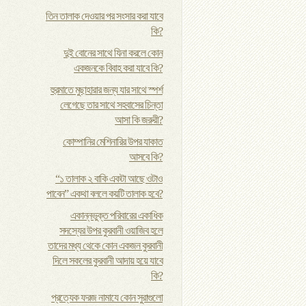
তিন তালাক দেওয়ার পর সংসার করা যাবে
কি?
দুই বোনের সাথে যিনা করলে কোন
একজনকে বিবাহ করা যাবে কি?
হুরমাতে মুছাহারার জন্য যার সাথে স্পর্শ
লেগেছে তার সাথে সহবাসের চিন্তা
আসা কি জরুরী?
কোম্পানির মেশিনারির উপর যাকাত
আসবে কি?
“১ তালাক ২ বাকি একটা আছে ওটাও
পাবেন” একথা বললে কয়টি তালাক হবে?
একান্নভুক্ত পরিবারের একাধিক
সদস্যের উপর কুরবানী ওয়াজিব হলে
তাদের মধ্য থেকে কোন একজন কুরবানী
দিলে সকলের কুরবানী আদায় হয়ে যাবে
কি?
প্রত্যেক ফরজ নামাযে কোন সুরাগুলো