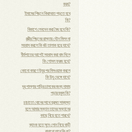
করব?
ইমামের পিছনে কিরাআত পড়তে হবে
কি?
বিকাশে লেনদেন করা বৈধ হবে কি?
স্ত্রীর পিছনের রাস্তায় যৌন মিলন বা
সহবাস করলে কি বউ তালাক হয়ে যাবে?
বীর্যপাতের আগেই সহবাস করা বাদ দিলে
কি গোসল ফরজ হবে?
কোনো কারণে উযুর পর মিসওয়াক করলে
কি উযু ভেঙ্গে যাবে?
দূর পাল্লার গাড়ির চালকের জন্য নামায
পড়ার হুকুম কি?
চাচাতো বোনের সাথে হুরমত সাব্যস্ত
হলে আমার সন্তান তাদের সন্তানের
কাছে বিয়ে হতে পারবে?
ব্যাংক হতে সুদে লোন নিয়ে বাড়ী
বানানো যাবে কি না?