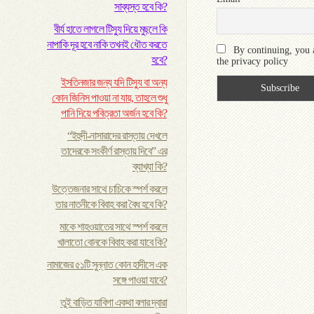
সাব্যস্ত হবে কি?
বীর্য হাতে লাগলে টিস্যু দিয়ে মুছলে কি
নাপাকি দূর হবে নাকি তখনই ধৌত করতে
By continuing, you 
হবে?
the privacy policy
ইসতিনজার জন্য যদি টিস্যু বা অন্য
কোন জিনিস পাওয়া না যায়, তাহলে শুধু
পানি দিয়ে পবিত্রতা অর্জন হবে কি?
“ইহুদী-নাসারাদের রাস্তায় দেখলে
তাদেরকে সংকীর্ণ রাস্তায় দিবে” এর
ব্যাখ্যা কি?
উত্তেজনার সাথে চাচিকে স্পর্শ করলে
তার নাতনীকে বিবাহ করা বৈধ হবে কি?
মাকে শাহওয়াতের সাথে স্পর্শ করলে
খালাতো বোনকে বিবাহ করা যাবে কি?
নামাজের ৫১টি সুন্নাত কোন হাদীসে এক
সঙ্গে পাওয়া যাবে?
তুই বাড়িত যাবিগা একথা বলার দ্বারা