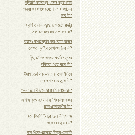
দুনিয়াবী উদ্দেশ্যে (যেমন পড়াশোনার
জন্য) কাফেরদের দেশে যাওয়া জায়েয
হবে কি?
স্বামী তালাক গ্রহনের ক্ষমতা না স্ত্রী
তালাক গ্রহন করতে পারবে কি?
হারাম গোশত ফ্রাই করা তেলে হালাল
গোশত ফ্রাই করে খাওয়া বৈধ কি?
হিন্দু ধর্ম সহ অন্যান ধর্মের মানুষের
বাড়িতে খাওয়া যাবে কি?
ইমাম চতুর্থ রাকাআতে না বসে দাঁড়িয়ে
গেলে নামাযের হুকুম কি?
অনলাইনে কিভাবে হালাল ইনকাম করব?
অনিচ্ছাকৃতভাবে মাথায় শিরক এর বাক্য
চলে এলে করণীয় কি?
মনে শিরকী চিন্তা এলে কি ইসলাম
থেকে বের হয়ে যায়?
মনে শিরক এর মতো চিন্তা এলে কি