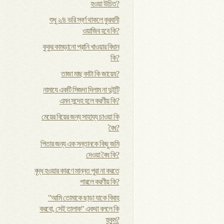
হওয়া উচিত?
শুধু ২/৪ ভরি স্বর্ণ থাকলে কুরবানী
ওয়াজিব হবে কি?
কুকুর কামড়ানো প্রানি খাওয়ার বিধান
কি?
তাজা মাছ কাটা কি জায়েয?
নামাযে একটি সিজদা দিলাম না দুইটি
এমন সন্দেহ হলে করণীয় কি?
মেয়ের বিয়ের জন্য সাহায্য চাওয়া কি
বৈধ?
পিতার জন্য এক সন্তানকে কিছু জমি
দেওয়া বৈধ কি?
বৃদ্ধ হওয়ার কারণে মান্নত পুরা না করতে
পারলে করণীয় কি?
"আমি তোমাকে ছাড়া যাকে বিবাহ
করবো, সেই তালাক" একথা বললে কি
হুকুম?