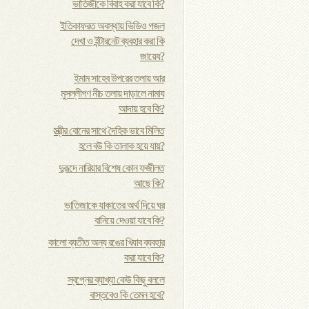
ভাতিজীকে বিবাহ করা যাবে কি?
ইতিকাফরত অবস্থায় ভিডিও গজল
দেখা ও ইন্টারনেট ব্যবহার করা কি
জায়েয?
ইমাম সাহেব উপরের তলায় আর
মুসল্লীগণ নীচ তলায় দাড়ালে নামায
আদায় হবে কি?
স্ত্রীর বোনের সাথে দৈহিক ভাবে মিলিত
হলে বউ কি তালাক হয়ে যায়?
দুরূদে নারিয়ার বিশেষ কোন ফজীলত
আছে কি?
ভাতিজাকে যাকাতের অর্থ দিয়ে ঘর
বানিয়ে দেওয়া যাবে কি?
কালো ব্যতীত অন্য রঙের খিযাব ব্যবহার
করা যাবে কি?
স্বপ্নের ব্যাখ্যা কেউ কিছু বললে
বাস্তবেও কি তেমন হবে?