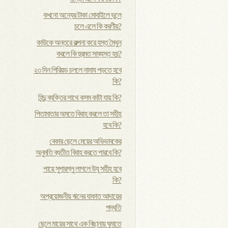
কখনো অন্যের টাকা মোবাইলে ভুলে
চলে এলে কি করণীয়?
কাউকে অন্তরে কল্পনা করে হস্ত মৈথুন
করলে কি হুরমত সাব্যস্ত হয়?
২৩ দিন পিরিয়ড চললে নামায পড়তে হবে
কি?
হিন্দু ব্যক্তির সাথে কসম কাটা যায় কি?
পিতামাতার অমতে বিবাহ করলে তা সহীহ
হবে কি?
বেকার ছেলে মেয়ের অভিভাবকের
অনুমতি ব্যতীত বিবাহ করতে পারবে কি?
পায়ে সুপারগ্লু লাগলে উযূ সহীহ হবে
কি?
অপ্রয়োজনীয় ঋনের যাকাত আদায়ের
পদ্ধতি
ছেলে মায়ের সাথে এক বিছানায় ঘুমাতে