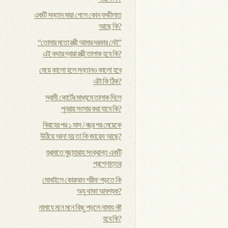
একটি সন্তান মারা গেলে কোন ফজীলাত
আছে কি?
“তোমার মতো স্ত্রী আমার দরকার নেই”
এই কথার দ্বারা স্ত্রী তালাক হবে কি?
মেয়ে কালো হলে সন্তানও কালো হবে
এটা কি ঠিক?
স্বামী কোর্টের মাধ্যমে তালাক দিলে
পুনরায় সংসার করা যাবে কি?
বিবাহের পর ১ মাস / বছর পর মেয়েকে
উঠিয়ে আনা হয় তা কি জায়েয আছে?
হুরমাতে মুছাহারাহ সংক্রান্ত একটি
প্রশ্নোত্তর
মোবাইলে কোরআন শরীফ পড়তে কি
অযু থাকা আবশ্যক?
নামাযে মনে মনে কিছু পড়লে নামায নষ্ট
হবে কি?