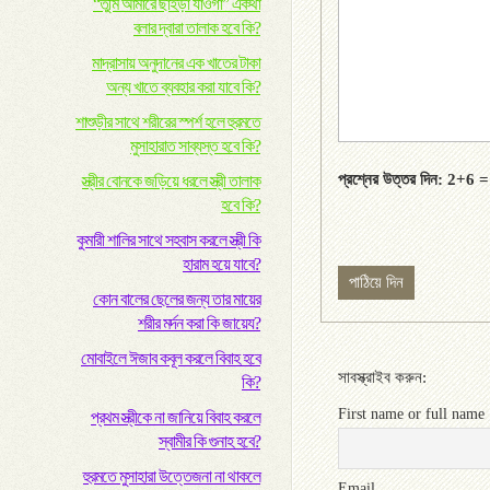
“তুমি আমারে ছাইড়া যাওগা” একথা
বলার দ্বারা তালাক হবে কি?
মাদ্রাসায় অনুদানের এক খাতের টাকা
অন্য খাতে ব্যবহার করা যাবে কি?
শাশুড়ীর সাথে শরীরের স্পর্শ হলে হুরমতে
মুসাহারাত সাব্যস্ত হবে কি?
প্রশ্নের উত্তর দিন: 2+6 =
স্ত্রীর বোনকে জড়িয়ে ধরলে স্ত্রী তালাক
হবে কি?
কুমারী শালির সাথে সহবাস করলে স্ত্রী কি
হারাম হয়ে যাবে?
কোন বালের ছেলের জন্য তার মায়ের
শরীর মর্দন করা কি জায়েয?
মোবাইলে ঈজাব কবূল করলে বিবাহ হবে
সাবস্ক্রাইব করুন:
কি?
First name or full name
প্রথম স্ত্রীকে না জানিয়ে বিবাহ করলে
স্বামীর কি গুনাহ হবে?
হুরমতে মুসাহারা উত্তেজনা না থাকলে
Email