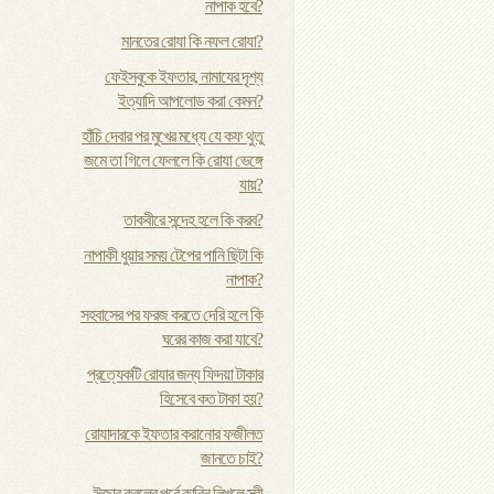
নাপাক হবে?
মানতের রোযা কি নফল রোযা?
ফেইসবুকে ইফতার, নামাযের দৃশ্য
ইত্যাদি আপলোড করা কেমন?
হাঁচি দেবার পর মুখের মধ্যে যে কফ থুতু
জমে তা গিলে ফেললে কি রোযা ভেঙ্গে
যায়?
তাকবীরে সন্দেহ হলে কি করব?
নাপাকী ধুয়ার সময় টেপের পানি ছিটা কি
নাপাক?
সহবাসের পর ফরজ করতে দেরি হলে কি
ঘরের কাজ করা যাবে?
প্রত্যেকটি রোযার জন্য ফিদয়া টাকার
হিসেবে কত টাকা হয়?
রোযাদারকে ইফতার করানোর ফজীলত
জানতে চাই?
ঈজাব কবূলের পূর্বে কাবিন লিখলে স্ত্রী