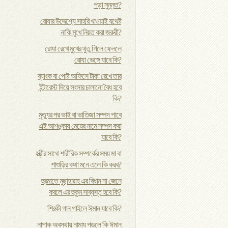
পড়া সুন্নত?
রোযার উদ্দেশ্যে সাহরি খাওয়াই যথেষ্ট
নাকি মুখে নিয়ত করা জরুরী?
রোযা রেখে মুখের থুতু গিলে ফেললে
রোযা ভেঙ্গে যাবে কি?
ব্যাংক বা পোষ্ট অফিসে টাকা রেখে তার
ইন্টারেস্ট দিয়ে সংসার চালানো বৈধ হবে
কি?
মৃত্যুর পর ভাই বা ভাতিজা সম্পদ পাবে
এই আশঙ্কায় মেয়ের নামে সম্পদ করা
যাবে কি?
স্ত্রীর সাথে শারীরিক সম্পর্কের সময় মা বা
শাশুড়ির কথা মনে এলে কি করব?
হুরমাতে মুছাহারাহ এর বিধান না জেনে
করলে এর হুকুম সাব্যস্ত হবে কি?
শিরকী গান গাইলে ঈমান যাবে কি?
নাপাক অবস্থায় নামায পড়লে কি ঈমান