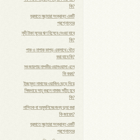
কি?
হুরমাতে মুছাহারা সংক্রান্ত একটি
প্রশ্নোত্তর
সূদী টাকা সূদের ঋণ হিসেবে দেওয়া যাবে
কি?
পাক ও নাপাক কাপড় একসাথে ধৌত
করা যাবে কি?
সব জায়গায় নাপকীর ওয়াসওয়াসা এলে
কি করব?
ইচ্ছাকৃত নামাযের ওয়াজিব ছেড়ে দিয়ে
সিজদায়ে সাহূ করলে নামাজ সহীহ হবে
কি?
নাস্তিক বা অমুসলিমের জন্য দুআ করা
কি জায়েয?
হুরমাতে মুছাহারা সংক্রান্ত একটি
প্রশ্নোত্তর