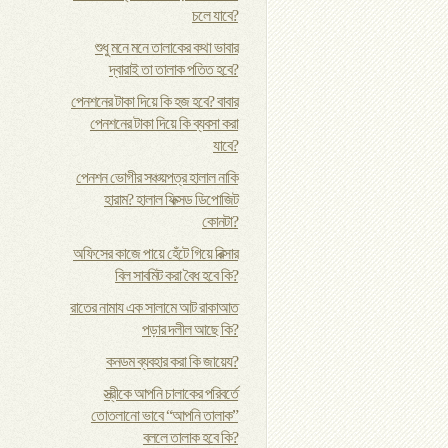
চলে যাবে?
শুধু মনে মনে তালাকের কথা ভাবার
দ্বারাই তা তালাক পতিত হবে?
পেনশনের টাকা দিয়ে কি হজ হবে? বাবার
পেনশনের টাকা দিয়ে কি ব্যবসা করা
যাবে?
পেনশন ভোগীর সঞ্চয়পত্র হালাল নাকি
হারাম? হালাল ফিক্সড ডিপোজিট
কোনটা?
অফিসের কাজে পায়ে হেঁটে গিয়ে রিক্সার
বিল সাবমিট করা বৈধ হবে কি?
রাতের নামায এক সালামে আট রাকাআত
পড়ার দলীল আছে কি?
কনডম ব্যবহার করা কি জায়েয?
স্ত্রীকে আপনি চালাকের পরিবর্তে
তোতলানো ভাবে “আপনি তালাক”
বললে তালাক হবে কি?