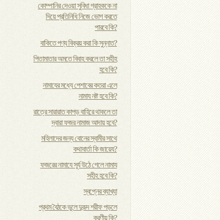
কোম্পানির দেওয়া সুবিধা গ্রাহককে না
দিয়ে প্রতিনিধি নিজে ভোগ করতে
পারবে কি?
বাকিতে পণ্য বিক্রয় করা কি সুন্নাত?
পিতামাতার অমতে বিবাহ করলে তা সহীহ
হবে কি?
নামাযের মধ্যে পেশাবের কতরা এলে
নামায নষ্ট হবে কি?
রাত্রে সারারাত কাপড় বাহিরে থাকলে তা
দ্বারা ফজর নামাজ আদায় হবে?
মহিলাদের জন্য বোনের স্বামীর সাথে
কথাবার্তা কি জায়েয?
ফজরের নামাযে সূর্য উঠে গেলে নামায
সহীহ হবে কি?
স্বপ্নের ব্যাখ্যা
প্রথম বৈঠকে ভুলে দুরূদ শরীফ পড়লে
করণীয় কি?