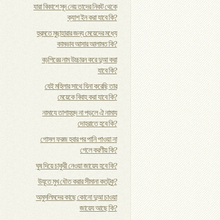
যারা বিকাশে সূদ নেয় তাদের নিকট থেকে
ক্যাশ ইন করা যাবে কি?
হুরমতে মুছাহারার জন্য মেয়েদের মধ্যে
কামভাব আসার আলামত কি?
বড়পিরের নাম উচ্চারন করে দুআ করা
যাবে কি?
যেই মহিলার সাথে যিনা করেছি তার
মেয়েকে বিবাহ করা যাবে কি?
নামাযে তাশাহহুদ না পড়লে ঐ নামায
দোহরাতে হবে কি?
গোসল ফরজ হবার পর পানি পাওয়া না
গেলে করণীয় কি?
ঘুষ দিয়ে চাকুরী নেওয়া জায়েয হবে কি?
উযূতে মুখ ধৌত করার সীমানা কতটুকু?
অমুসলিমদের কাছে কোনো দুআ চাওয়া
জায়েয আছে কি?