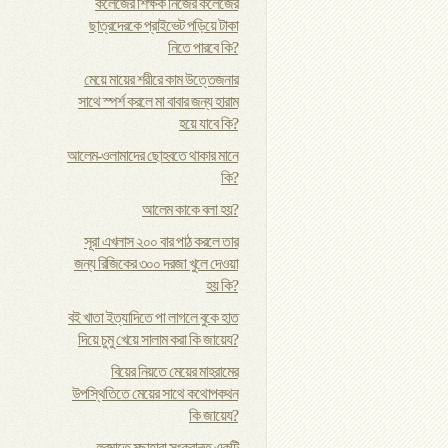
কলেজের শিক্ষক নিজের কলেজের
ছাত্রদেরকে প্রাইভেট পড়িয়ে টাকা
নিতে পারবে কি?
মেয়ে মায়ের শরীরে কাম উত্তেজনার
সাথে স্পর্শ করলে মা বাবার জন্য হারাম
হয়ে যাবে কি?
আলেম-ওলামাদের ছোহবতে থাকার মানে
কি?
আলেম কাকে বলা হয়?
সূরা এখলাস ২০০ বার পাঠ করলে তার
জন্য রিজিকের ৩০০ দরজা খুলে দেওয়া
হয় কি?
ব‌ই খাতা ইত্যাদিতে পা লাগলে বুকে হাত
দিয়ে চুমু খেয়ে সালাম করা কি জায়েয?
বিয়ের নিয়তে মেয়ের মাহরামের
উপস্থিতিতে মেয়ের সাথে কথোপকথন
কি জায়েয?
হুরমাতে মুছাহারা সংক্রান্ত একটি