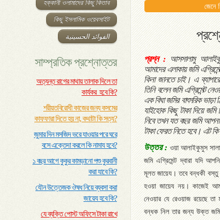
হক্কানী ওলামাদের কিছু কিতাব
জেনে 
কিছু ইসলামিক ওয়েবসাইট
প্রশ্
الفوائد الحسينية
প্রশ্ন :
আসসালামু আলাইকুম 
সাম্প্রতিক প্রশ্নোত্তর
আমাদের এলাকায় জমি এগ্রিমেন
কিনা জানতে চাই। এ ব্যাপার
অত্যন্ত রাগের মাথায় তালাক দিলে তা
তিনি বলেন জমি এগ্রিমেন্ট নেওয়
কার্যকর হবে কি?
এক বিঘা জমির বাৎসরিক ভাড়া ঠ
শরীয়তবিরোধী কাজের জন্য কসমের
যাইহোক কিছু টাকা দিয়ে জম
কাফফারা দিতে হয় না, কথাটা কি সত্য?
নিবে তখন যত বছর জমি আপনার দ
টাকা ফেরত নিতে হবে। এট কি
জুমার দিন মসজিদ ভরে যাওয়ার পরে ঘরে
বসে এক্তেদা করলে কি নামায হবে?
উত্তর :
ওয়া আলাইকুমুস সালা
১ বছর আগে কুকুর কামড়ানো পশু কুরবানী
জমি এগ্রিমেন্ট দ্বারা যদি আপন
করা যাবে কি?
মূলত জায়েয। তবে বন্ধকী বস্তু 
হওয়া জায়েয নয়। কাজেই আমা
যৌন উত্তেজক ঔষধ নিয়ে ব্যবসা করা
জায়েয হবে কি?
নেওয়ার যে রেওয়াজ রয়েছে তা ম
বন্ধক নিল তার জন্য উক্ত জমি
যে ব্যক্তি পোস্ট অফিসে টাকা রাখে