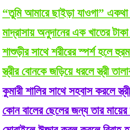
“তুমি আমারে ছাইড়া যাওগা” একথা ব
মাদ্রাসায় অনুদানের এক খাতের টাকা
শাশুড়ীর সাথে শরীরের স্পর্শ হলে হুর
স্ত্রীর বোনকে জড়িয়ে ধরলে স্ত্রী তা
কুমারী শালির সাথে সহবাস করলে স্ত্র
কোন বালের ছেলের জন্য তার মায়ের শ
মোবাইলে ঈজাব কবূল করলে বিবাহ হ