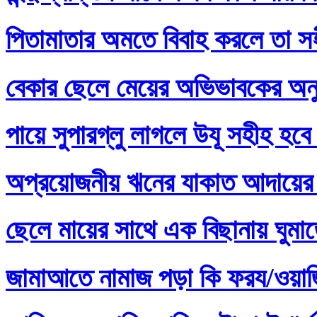
পিতামাতার অমতে বিবাহ করলে তা স
বেকার ছেলে মেয়ের অভিভাবকের অনু
পায়ে সুপারগ্লু লাগলে উযূ সহীহ হবে
অপ্রয়োজনীয় ঋনের যাকাত আদায়ের 
ছেলে মায়ের সাথে এক বিছানায় ঘুমা
জামাআতে নামাজ পড়া কি ফরয/ওয়াজি