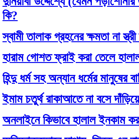
দুনিয়াবী উদ্দেশ্যে (যেমন পড়াশোনা
কি?
স্বামী তালাক গ্রহনের ক্ষমতা না স্ত
হারাম গোশত ফ্রাই করা তেলে হালা
হিন্দু ধর্ম সহ অন্যান ধর্মের মানুষের 
ইমাম চতুর্থ রাকাআতে না বসে দাঁড়িয়
অনলাইনে কিভাবে হালাল ইনকাম ক