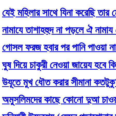
যেই মহিলার সাথে যিনা করেছি তার ম
নামাযে তাশাহহুদ না পড়লে ঐ নামায
গোসল ফরজ হবার পর পানি পাওয়া না
ঘুষ দিয়ে চাকুরী নেওয়া জায়েয হবে ক
উযূতে মুখ ধৌত করার সীমানা কতটুক
অমুসলিমদের কাছে কোনো দুআ চাও