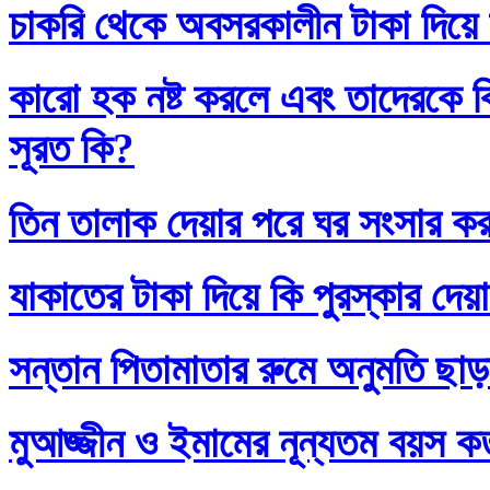
চাকরি থেকে অবসরকালীন টাকা দিয়ে
কারো হক নষ্ট করলে এবং তাদেরকে ব
সূরত কি?
তিন তালাক দেয়ার পরে ঘর সংসার কর
যাকাতের টাকা দিয়ে কি পুরস্কার দেয়
সন্তান পিতামাতার রুমে অনুমতি ছাড়
মুআজ্জীন ও ইমামের নূন্যতম বয়স 