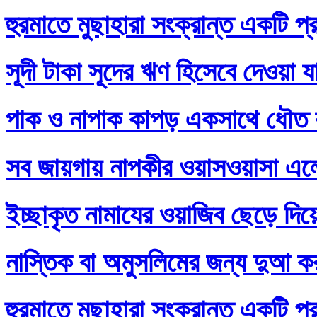
হুরমাতে মুছাহারা সংক্রান্ত একটি প্
সূদী টাকা সূদের ঋণ হিসেবে দেওয়া য
পাক ও নাপাক কাপড় একসাথে ধৌত ক
সব জায়গায় নাপকীর ওয়াসওয়াসা এল
ইচ্ছাকৃত নামাযের ওয়াজিব ছেড়ে দি
নাস্তিক বা অমুসলিমের জন্য দুআ ক
হুরমাতে মুছাহারা সংক্রান্ত একটি প্