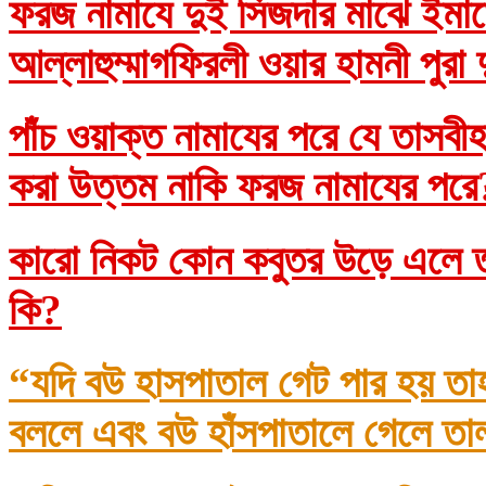
ফরজ নামাযে দুই সিজদার মাঝে ইমাম
আল্লাহুম্মাগফিরলী ওয়ার হামনী পুরা
পাঁচ ওয়াক্ত নামাযের পরে যে তাসব
করা উত্তম নাকি ফরজ নামাযের প
কারো নিকট কোন কবুতর উড়ে এলে তা
কি?
“যদি বউ হাসপাতাল গেট পার হয় তা
বললে এবং বউ হাঁসপাতালে গেলে তা