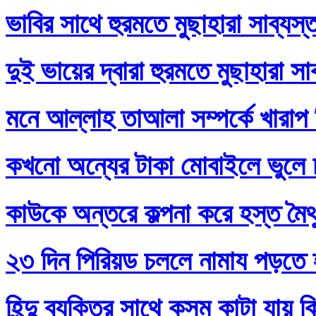
ভাবির সাথে হুরমতে মুছাহারা সাব্যস
দুই ভায়ের দ্বারা হুরমতে মুছাহারা স
মনে আল্লাহ তাআলা সম্পর্কে খারাপ
কখনো অন্যের টাকা মোবাইলে ভুলে
কাউকে অন্তরে কল্পনা করে হস্ত মৈথ
২৩ দিন পিরিয়ড চললে নামায পড়তে 
হিন্দু ব্যক্তির সাথে কসম কাটা যায় 