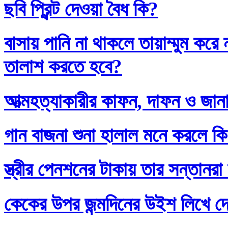
ছবি প্রিন্ট দেওয়া বৈধ কি?
বাসায় পানি না থাকলে তায়াম্মুম কর
তালাশ করতে হবে?
আত্মহত্যাকারীর কাফন, দাফন ও জানা
গান বাজনা শুনা হালাল মনে করলে ক
স্ত্রীর পেনশনের টাকায় তার সন্তানর
কেকের উপর জন্মদিনের উইশ লিখে দ