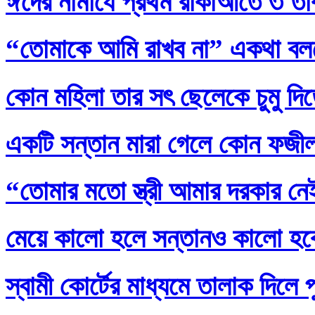
ঈদের নামাযে প্রথম রাকাআতে ৩ তাক
“তোমাকে আমি রাখব না” একথা বল
কোন মহিলা তার সৎ ছেলেকে চুমু দি
একটি সন্তান মারা গেলে কোন ফজ
“তোমার মতো স্ত্রী আমার দরকার নেই
মেয়ে কালো হলে সন্তানও কালো হব
স্বামী কোর্টের মাধ্যমে তালাক দিলে 