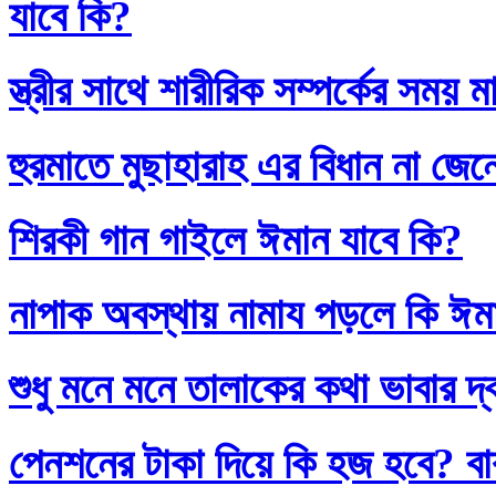
যাবে কি?
স্ত্রীর সাথে শারীরিক সম্পর্কের সময়
হুরমাতে মুছাহারাহ এর বিধান না জেন
শিরকী গান গাইলে ঈমান যাবে কি?
নাপাক অবস্থায় নামায পড়লে কি ঈম
শুধু মনে মনে তালাকের কথা ভাবার দ
পেনশনের টাকা দিয়ে কি হজ হবে? বাব