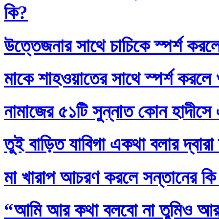
কি?
উত্তেজনার সাথে চাচিকে স্পর্শ করল
মাকে শাহওয়াতের সাথে স্পর্শ করলে
নামাজের ৫১টি সুন্নাত কোন হাদীসে এ
তুই বাড়িত যাবিগা একথা বলার দ্বার
মা খারাপ আচরণ করলে সন্তানের কি
“আমি আর কথা বলবো না তুমিও আর আ