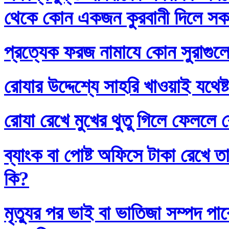
থেকে কোন একজন কুরবানী দিলে সকলে
প্রত্যেক ফরজ নামাযে কোন সুরাগুল
রোযার উদ্দেশ্যে সাহরি খাওয়াই যথেষ্
রোযা রেখে মুখের থুতু গিলে ফেললে র
ব্যাংক বা পোষ্ট অফিসে টাকা রেখে তা
কি?
মৃত্যুর পর ভাই বা ভাতিজা সম্পদ প