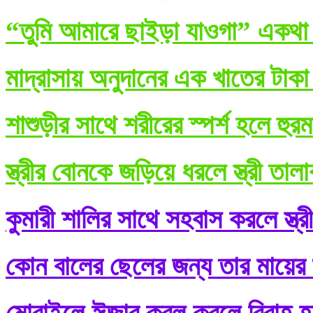
“তুমি আমারে ছাইড়া যাওগা” একথা ব
মাদ্রাসায় অনুদানের এক খাতের টাকা
শাশুড়ীর সাথে শরীরের স্পর্শ হলে হুর
স্ত্রীর বোনকে জড়িয়ে ধরলে স্ত্রী তা
কুমারী শালির সাথে সহবাস করলে স্ত্র
কোন বালের ছেলের জন্য তার মায়ের শ
মোবাইলে ঈজাব কবূল করলে বিবাহ হ