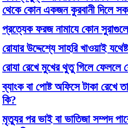
থেকে কোন একজন কুরবানী দিলে সকলে
প্রত্যেক ফরজ নামাযে কোন সুরাগুল
রোযার উদ্দেশ্যে সাহরি খাওয়াই যথেষ্
রোযা রেখে মুখের থুতু গিলে ফেললে র
ব্যাংক বা পোষ্ট অফিসে টাকা রেখে তা
কি?
মৃত্যুর পর ভাই বা ভাতিজা সম্পদ প