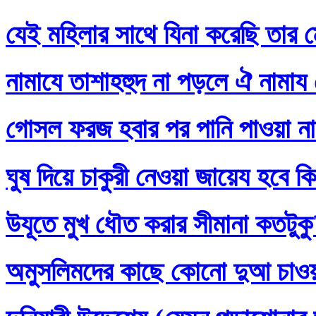
যেই মহিলার সাথে যিনা করেছি তার ম
নামাযে তাশাহহুদ না পড়লে ঐ নামায
গোসল ফরজ হবার পর পানি পাওয়া না
ঘুষ দিয়ে চাকুরী নেওয়া জায়েয হবে ক
উযূতে মুখ ধৌত করার সীমানা কতটুক
অমুসলিমদের কাছে কোনো দুআ চাও