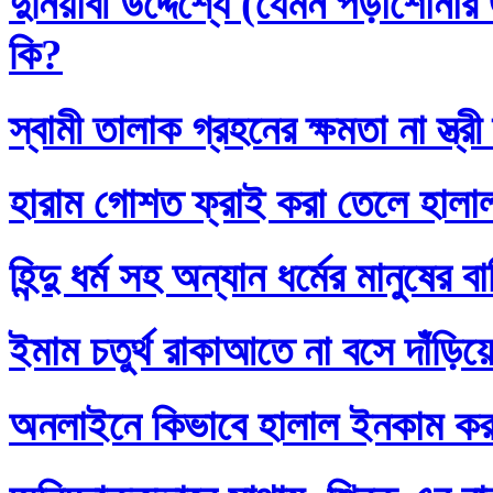
দুনিয়াবী উদ্দেশ্যে (যেমন পড়াশোনা
কি?
স্বামী তালাক গ্রহনের ক্ষমতা না স্ত
হারাম গোশত ফ্রাই করা তেলে হালা
হিন্দু ধর্ম সহ অন্যান ধর্মের মানুষের 
ইমাম চতুর্থ রাকাআতে না বসে দাঁড়িয়
অনলাইনে কিভাবে হালাল ইনকাম ক