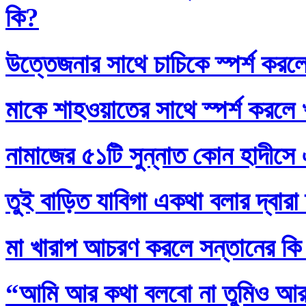
কি?
উত্তেজনার সাথে চাচিকে স্পর্শ করল
মাকে শাহওয়াতের সাথে স্পর্শ করলে
নামাজের ৫১টি সুন্নাত কোন হাদীসে এ
তুই বাড়িত যাবিগা একথা বলার দ্বার
মা খারাপ আচরণ করলে সন্তানের কি
“আমি আর কথা বলবো না তুমিও আর আ