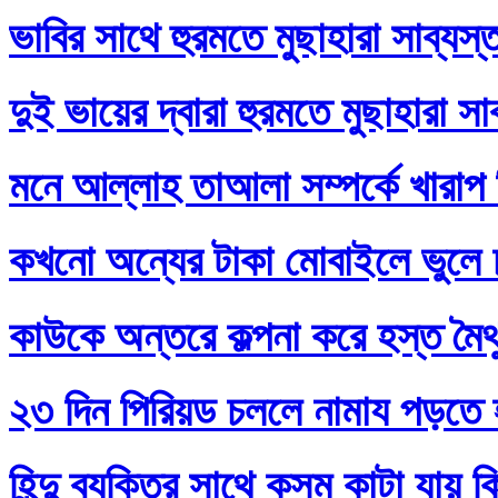
ভাবির সাথে হুরমতে মুছাহারা সাব্যস
দুই ভায়ের দ্বারা হুরমতে মুছাহারা স
মনে আল্লাহ তাআলা সম্পর্কে খারাপ
কখনো অন্যের টাকা মোবাইলে ভুলে
কাউকে অন্তরে কল্পনা করে হস্ত মৈথ
২৩ দিন পিরিয়ড চললে নামায পড়তে 
হিন্দু ব্যক্তির সাথে কসম কাটা যায় 