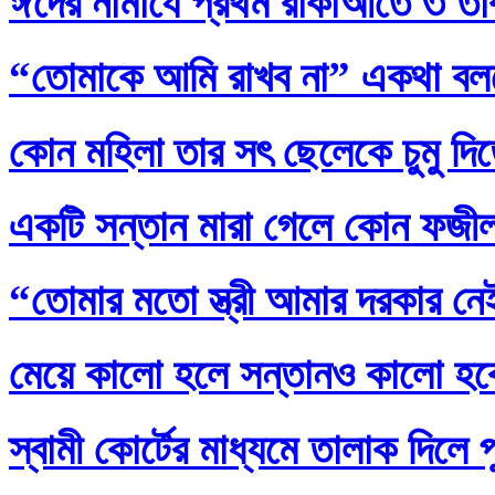
ঈদের নামাযে প্রথম রাকাআতে ৩ তাক
“তোমাকে আমি রাখব না” একথা বল
কোন মহিলা তার সৎ ছেলেকে চুমু দি
একটি সন্তান মারা গেলে কোন ফজ
“তোমার মতো স্ত্রী আমার দরকার নেই
মেয়ে কালো হলে সন্তানও কালো হব
স্বামী কোর্টের মাধ্যমে তালাক দিলে 