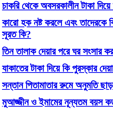
চাকরি থেকে অবসরকালীন টাকা দিয়ে
কারো হক নষ্ট করলে এবং তাদেরকে ব
সূরত কি?
তিন তালাক দেয়ার পরে ঘর সংসার কর
যাকাতের টাকা দিয়ে কি পুরস্কার দেয়
সন্তান পিতামাতার রুমে অনুমতি ছাড়
মুআজ্জীন ও ইমামের নূন্যতম বয়স 