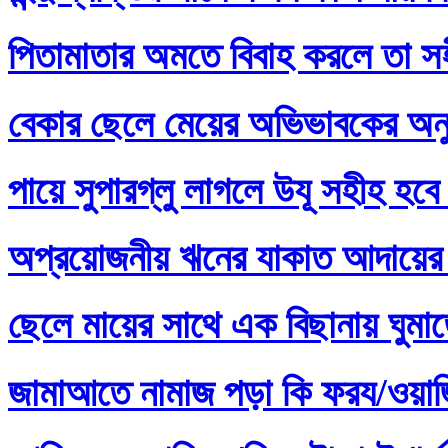
পিতামাতার অমতে বিবাহ করলে তা স
বেকার ছেলে মেয়ের অভিভাবকের অনু
পায়ে সুপারগ্লু লাগলে উযূ সহীহ হবে
অপ্রয়োজনীয় ঋনের যাকাত আদায়ের 
ছেলে মায়ের সাথে এক বিছানায় ঘুমা
জামাআতে নামাজ পড়া কি ফরয/ওয়াজি