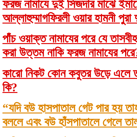
ফরজ নামাযে দুই সিজদার মাঝে ইমাম
আল্লাহুম্মাগফিরলী ওয়ার হামনী পুরা
পাঁচ ওয়াক্ত নামাযের পরে যে তাসব
করা উত্তম নাকি ফরজ নামাযের প
কারো নিকট কোন কবুতর উড়ে এলে তা
কি?
“যদি বউ হাসপাতাল গেট পার হয় তা
বললে এবং বউ হাঁসপাতালে গেলে তা