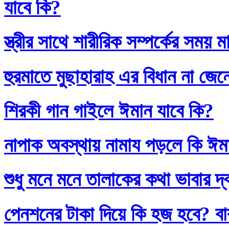
যাবে কি?
স্ত্রীর সাথে শারীরিক সম্পর্কের সময়
হুরমাতে মুছাহারাহ এর বিধান না জেন
শিরকী গান গাইলে ঈমান যাবে কি?
নাপাক অবস্থায় নামায পড়লে কি ঈম
শুধু মনে মনে তালাকের কথা ভাবার দ
পেনশনের টাকা দিয়ে কি হজ হবে? বাব