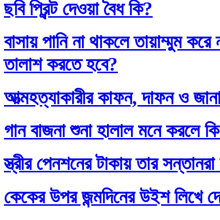
ছবি প্রিন্ট দেওয়া বৈধ কি?
বাসায় পানি না থাকলে তায়াম্মুম কর
তালাশ করতে হবে?
আত্মহত্যাকারীর কাফন, দাফন ও জানা
গান বাজনা শুনা হালাল মনে করলে ক
স্ত্রীর পেনশনের টাকায় তার সন্তানর
কেকের উপর জন্মদিনের উইশ লিখে দ