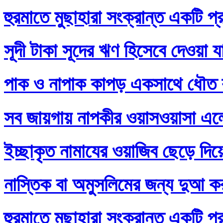
হুরমাতে মুছাহারা সংক্রান্ত একটি প্
সূদী টাকা সূদের ঋণ হিসেবে দেওয়া য
পাক ও নাপাক কাপড় একসাথে ধৌত ক
সব জায়গায় নাপকীর ওয়াসওয়াসা এল
ইচ্ছাকৃত নামাযের ওয়াজিব ছেড়ে দি
নাস্তিক বা অমুসলিমের জন্য দুআ ক
হুরমাতে মুছাহারা সংক্রান্ত একটি প্