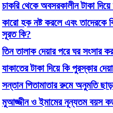
চাকরি থেকে অবসরকালীন টাকা দিয়ে
কারো হক নষ্ট করলে এবং তাদেরকে ব
সূরত কি?
তিন তালাক দেয়ার পরে ঘর সংসার কর
যাকাতের টাকা দিয়ে কি পুরস্কার দেয়
সন্তান পিতামাতার রুমে অনুমতি ছাড়
মুআজ্জীন ও ইমামের নূন্যতম বয়স 