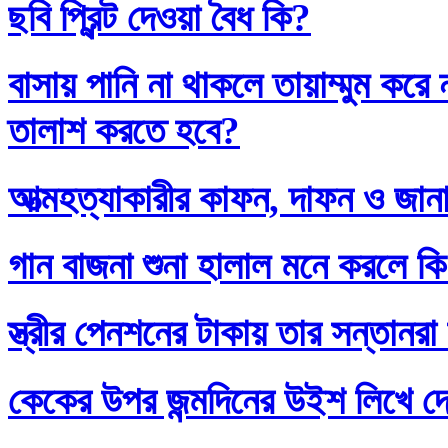
ছবি প্রিন্ট দেওয়া বৈধ কি?
বাসায় পানি না থাকলে তায়াম্মুম কর
তালাশ করতে হবে?
আত্মহত্যাকারীর কাফন, দাফন ও জানা
গান বাজনা শুনা হালাল মনে করলে ক
স্ত্রীর পেনশনের টাকায় তার সন্তানর
কেকের উপর জন্মদিনের উইশ লিখে দ