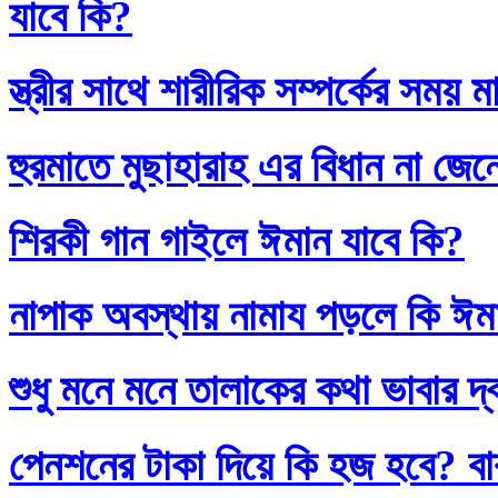
যাবে কি?
স্ত্রীর সাথে শারীরিক সম্পর্কের সময়
হুরমাতে মুছাহারাহ এর বিধান না জেন
শিরকী গান গাইলে ঈমান যাবে কি?
নাপাক অবস্থায় নামায পড়লে কি ঈম
শুধু মনে মনে তালাকের কথা ভাবার দ
পেনশনের টাকা দিয়ে কি হজ হবে? বাব