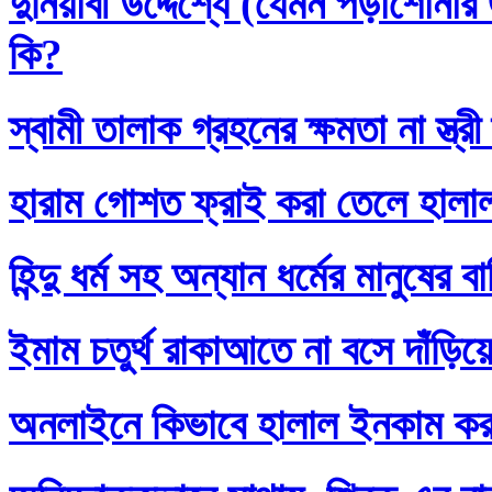
দুনিয়াবী উদ্দেশ্যে (যেমন পড়াশোনা
কি?
স্বামী তালাক গ্রহনের ক্ষমতা না স্ত
হারাম গোশত ফ্রাই করা তেলে হালা
হিন্দু ধর্ম সহ অন্যান ধর্মের মানুষের 
ইমাম চতুর্থ রাকাআতে না বসে দাঁড়িয়
অনলাইনে কিভাবে হালাল ইনকাম ক