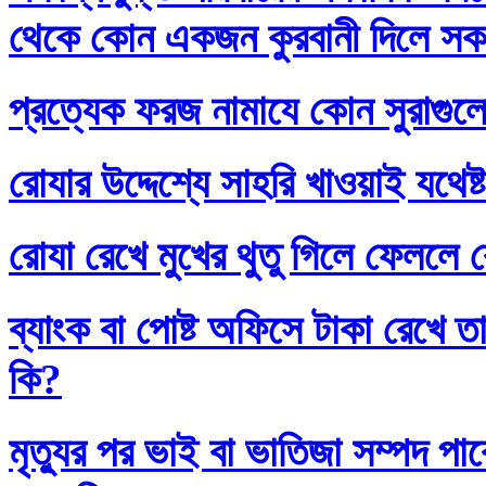
থেকে কোন একজন কুরবানী দিলে সকলে
প্রত্যেক ফরজ নামাযে কোন সুরাগুল
রোযার উদ্দেশ্যে সাহরি খাওয়াই যথেষ্
রোযা রেখে মুখের থুতু গিলে ফেললে র
ব্যাংক বা পোষ্ট অফিসে টাকা রেখে তা
কি?
মৃত্যুর পর ভাই বা ভাতিজা সম্পদ প