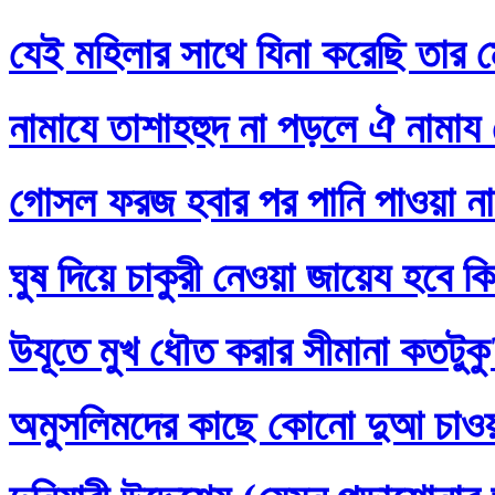
যেই মহিলার সাথে যিনা করেছি তার ম
নামাযে তাশাহহুদ না পড়লে ঐ নামায
গোসল ফরজ হবার পর পানি পাওয়া না
ঘুষ দিয়ে চাকুরী নেওয়া জায়েয হবে ক
উযূতে মুখ ধৌত করার সীমানা কতটুক
অমুসলিমদের কাছে কোনো দুআ চাও