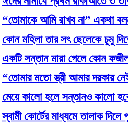
ঈদের নামাযে প্রথম রাকাআতে ৩ তাক
“তোমাকে আমি রাখব না” একথা বল
কোন মহিলা তার সৎ ছেলেকে চুমু দি
একটি সন্তান মারা গেলে কোন ফজ
“তোমার মতো স্ত্রী আমার দরকার নেই
মেয়ে কালো হলে সন্তানও কালো হব
স্বামী কোর্টের মাধ্যমে তালাক দিলে 