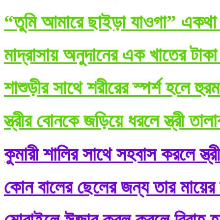
“তুমি আমারে ছাইড়া যাওগা” একথা ব
মাদ্রাসায় অনুদানের এক খাতের টাকা
শাশুড়ীর সাথে শরীরের স্পর্শ হলে হুর
স্ত্রীর বোনকে জড়িয়ে ধরলে স্ত্রী তা
কুমারী শালির সাথে সহবাস করলে স্ত্র
কোন বালের ছেলের জন্য তার মায়ের শ
মোবাইলে ঈজাব কবূল করলে বিবাহ হ