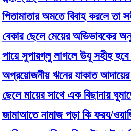
পিতামাতার অমতে বিবাহ করলে তা স
বেকার ছেলে মেয়ের অভিভাবকের অনু
পায়ে সুপারগ্লু লাগলে উযূ সহীহ হবে
অপ্রয়োজনীয় ঋনের যাকাত আদায়ের 
ছেলে মায়ের সাথে এক বিছানায় ঘুমা
জামাআতে নামাজ পড়া কি ফরয/ওয়াজি