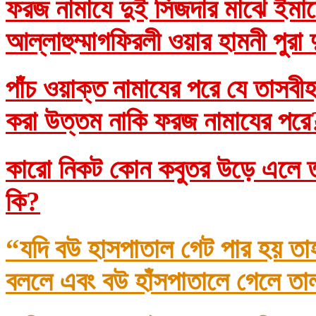
ফরজ নামাযে দুই সিজদার মাঝে ইমাম
আল্লাহুম্মাগফিরলী ওয়ার হামনী পুরা
পাঁচ ওয়াক্ত নামাযের পরে যে তাসব
করা উত্তম নাকি ফরজ নামাযের প
কারো নিকট কোন কবুতর উড়ে এলে তা
কি?
“যদি বউ হাসপাতাল গেট পার হয় তা
বললে এবং বউ হাঁসপাতালে গেলে তা