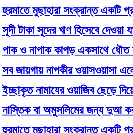
হুরমাতে মুছাহারা সংক্রান্ত একটি প্
সূদী টাকা সূদের ঋণ হিসেবে দেওয়া য
পাক ও নাপাক কাপড় একসাথে ধৌত ক
সব জায়গায় নাপকীর ওয়াসওয়াসা এল
ইচ্ছাকৃত নামাযের ওয়াজিব ছেড়ে দি
নাস্তিক বা অমুসলিমের জন্য দুআ ক
হুরমাতে মুছাহারা সংক্রান্ত একটি প্