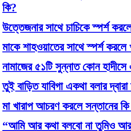
কি?
উত্তেজনার সাথে চাচিকে স্পর্শ করল
মাকে শাহওয়াতের সাথে স্পর্শ করলে
নামাজের ৫১টি সুন্নাত কোন হাদীসে এ
তুই বাড়িত যাবিগা একথা বলার দ্বার
মা খারাপ আচরণ করলে সন্তানের কি
“আমি আর কথা বলবো না তুমিও আর আ