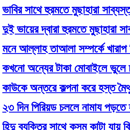
ভাবির সাথে হুরমতে মুছাহারা সাব্যস
দুই ভায়ের দ্বারা হুরমতে মুছাহারা স
মনে আল্লাহ তাআলা সম্পর্কে খারাপ
কখনো অন্যের টাকা মোবাইলে ভুলে
কাউকে অন্তরে কল্পনা করে হস্ত মৈথ
২৩ দিন পিরিয়ড চললে নামায পড়তে 
হিন্দু ব্যক্তির সাথে কসম কাটা যায় 