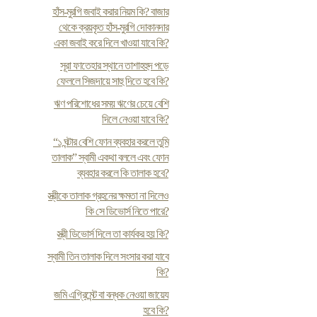
হাঁস-মুরগি জবাই করার নিয়ম কি? বাজার
থেকে ক্রয়কৃত হাঁস-মুরগি দোকানদার
একা জবাই করে দিলে খাওয়া যাবে কি?
সূরা ফাতেহার স্থানে তাশাহহুদ পড়ে
ফেললে সিজদায়ে সাহু দিতে হবে কি?
ঋণ পরিশোধের সময় ঋণের চেয়ে বেশি
দিলে নেওয়া যাবে কি?
“১ ঘন্টার বেশি ফোন ব্যবহার করলে তুমি
তালাক” স্বামী একথা বললে এবং ফোন
ব্যবহার করলে কি তালাক হবে?
স্ত্রীকে তালাক গ্রহনের ক্ষমতা না দিলেও
কি সে ডিভোর্স নিতে পারে?
স্ত্রী ডিভোর্স দিলে তা কার্যকর হয় কি?
স্বামী তিন তালাক দিলে সংসার করা যাবে
কি?
জমি এগ্রিমেন্ট বা বন্ধক নেওয়া জায়েয
হবে কি?