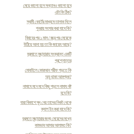
মেয়ে কালো হলে সন্তানও কালো হবে
এটা কি ঠিক?
স্বামী কোর্টের মাধ্যমে তালাক দিলে
পুনরায় সংসার করা যাবে কি?
বিবাহের পর ১ মাস / বছর পর মেয়েকে
উঠিয়ে আনা হয় তা কি জায়েয আছে?
হুরমাতে মুছাহারাহ সংক্রান্ত একটি
প্রশ্নোত্তর
মোবাইলে কোরআন শরীফ পড়তে কি
অযু থাকা আবশ্যক?
নামাযে মনে মনে কিছু পড়লে নামায নষ্ট
হবে কি?
যারা বিকাশে সূদ নেয় তাদের নিকট থেকে
ক্যাশ ইন করা যাবে কি?
হুরমতে মুছাহারার জন্য মেয়েদের মধ্যে
কামভাব আসার আলামত কি?