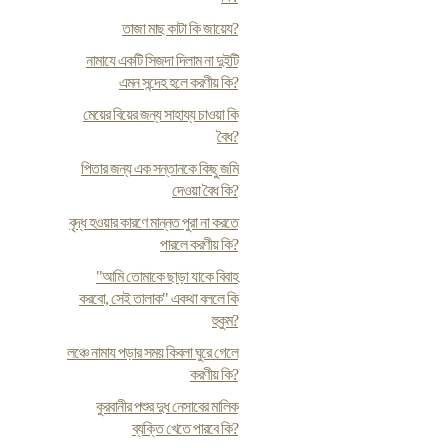
তাজা মাছ কাটা কি জায়েয?
নামাযে একটি সিজদা দিলাম না দুইটি
এমন সন্দেহ হলে করণীয় কি?
মেয়ের বিয়ের জন্য সাহায্য চাওয়া কি
বৈধ?
পিতার জন্য এক সন্তানকে কিছু জমি
দেওয়া বৈধ কি?
বৃদ্ধ হওয়ার কারণে মান্নত পুরা না করতে
পারলে করণীয় কি?
"আমি তোমাকে ছাড়া যাকে বিবাহ
করবো, সেই তালাক" একথা বললে কি
হুকুম?
লঞ্চে নামায পড়ার সময় কিবলা ঘুরে গেলে
করণীয় কি?
কুরবানীর পশুর দুধ নেসাবের মালিক
ব্যক্তি খেতে পারবে কি?