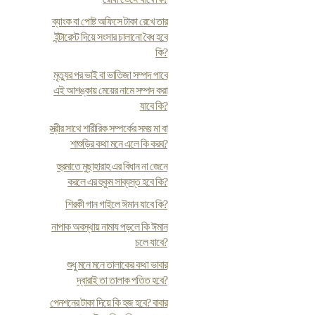
ব্যাংক বা পোষ্ট অফিসে টাকা রেখে তার
ইন্টারেস্ট দিয়ে সংসার চালানো বৈধ হবে
কি?
মৃত্যুর পর ভাই বা ভাতিজা সম্পদ পাবে
এই আশঙ্কায় মেয়ের নামে সম্পদ করা
যাবে কি?
স্ত্রীর সাথে শারীরিক সম্পর্কের সময় মা বা
শাশুড়ির কথা মনে এলে কি করব?
হুরমাতে মুছাহারাহ এর বিধান না জেনে
করলে এর হুকুম সাব্যস্ত হবে কি?
শিরকী গান গাইলে ঈমান যাবে কি?
নাপাক অবস্থায় নামায পড়লে কি ঈমান
চলে যাবে?
শুধু মনে মনে তালাকের কথা ভাবার
দ্বারাই তা তালাক পতিত হবে?
পেনশনের টাকা দিয়ে কি হজ হবে? বাবার