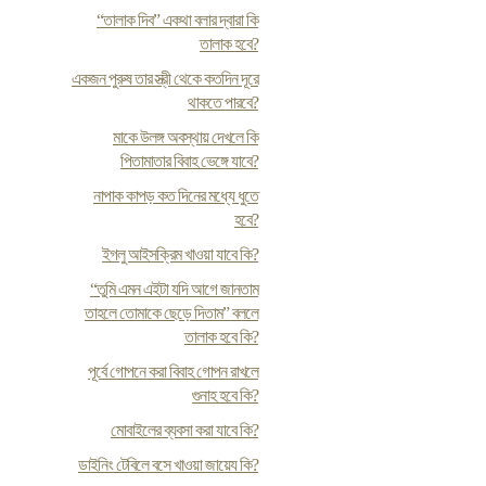
“তালাক দিব” একথা বলার দ্বারা কি
তালাক হবে?
একজন পুরুষ তার স্ত্রী থেকে কতদিন দূরে
থাকতে পারবে?
মাকে উলঙ্গ অবস্থায় দেখলে কি
পিতামাতার বিবাহ ভেঙ্গে যাবে?
নাপাক কাপড় কত দিনের মধ্যে ধুতে
হবে?
ইগলু আইসক্রিম খাওয়া যাবে কি?
“তুমি এমন এইটা যদি আগে জানতাম
তাহলে তোমাকে ছেড়ে দিতাম” বললে
তালাক হবে কি?
পূর্বে গোপনে করা বিবাহ গোপন রাখলে
গুনাহ হবে কি?
মোবাইলের ব্যবসা করা যাবে কি?
ডাইনিং টেবিলে বসে খাওয়া জায়েয কি?