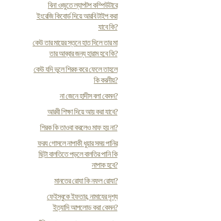
বিনা ওজুতে ল্যাপটপ কম্পিউটারে
ইংরেজি কিবোর্ড দিয়ে আরবি টাইপ করা
যাবে কি?
কেউ তার মায়ের স্তনে হাত দিলে তার মা
তার আব্বার জন্য হারাম হবে কি?
কেউ যদি ভুলে শিরক করে ফেলে তাহলে
কি করনীয়?
না জেনে হাদীস বলা কেমন?
আরবী শিক্ষা দিয়ে আয় করা যাবে?
শিরক কি তাওবা করলেও মাফ হয় না?
ফর‍য গোসলে নাপাকী ধুয়ার সময় পানির
ছিটা বালতিতে পড়লে বালতির পানি কি
নাপাক হবে?
মানতের রোযা কি নফল রোযা?
ফেইসবুকে ইফতার, নামাযের দৃশ্য
ইত্যাদি আপলোড করা কেমন?