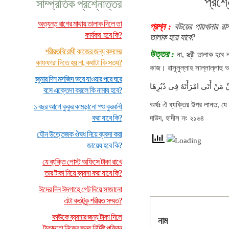
প্রশ্
সাম্প্রতিক প্রশ্নোত্তর
অত্যন্ত রাগের মাথায় তালাক দিলে তা
প্রশ্ন :
বউয়ের পায়খানার রা
কার্যকর হবে কি?
তালাক হয়ে যাবে?
শরীয়তবিরোধী কাজের জন্য কসমের
উত্তর :
না, স্ত্রী তালাক হ
কাফফারা দিতে হয় না, কথাটা কি সত্য?
কাজ। রাসূলুল্লাহ সাল্লাল্লাহু
জুমার দিন মসজিদ ভরে যাওয়ার পরে ঘরে
ٌ مَنْ أَتَى امْرَأَتَهُ فِى دُبُرِهَا
বসে এক্তেদা করলে কি নামায হবে?
অর্থঃ ঐ ব্যক্তির উপর লানত, যে 
১ বছর আগে কুকুর কামড়ানো পশু কুরবানী
করা যাবে কি?
দাউদ, হাদীস নং ২১৬৪
যৌন উত্তেজক ঔষধ নিয়ে ব্যবসা করা
জায়েয হবে কি?
যে ব্যক্তি পোস্ট অফিসে টাকা রাখে
তার টাকা নিয়ে ব্যবসা করা যাবে কি?
ঈদের দিন ঈদগাহে গেট দিয়ে সাজানো
এটা কতটুকু শরীয়ত সম্মত?
কাউকে ব্যবসার জন্য টাকা দিলে
নাম
টাকাদাতা নিজের জন্য নির্দিষ্ট পরিমান