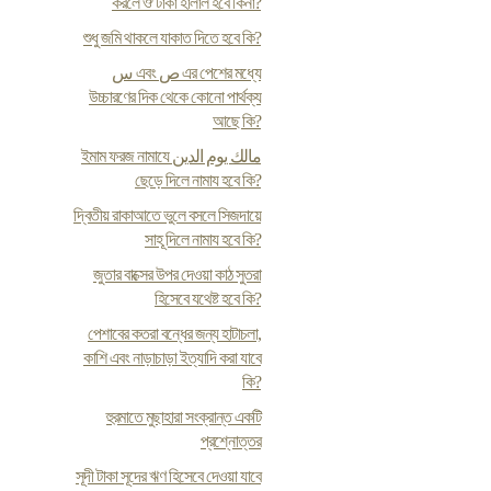
করলে ঔ টাকা হালাল হবে কিনা?
শুধু জমি থাকলে যাকাত দিতে হবে কি?
س এবং ص এর পেশের মধ্যে
উচ্চারণের দিক থেকে কোনো পার্থক্য
আছে কি?
ইমাম ফরজ নামাযে مالك يوم الدين
ছেড়ে দিলে নামায হবে কি?
দ্বিতীয় রাকাআতে ভুলে বসলে সিজদায়ে
সাহূ দিলে নামায হবে কি?
জুতার বাক্সের উপর দেওয়া কাঠ সুতরা
হিসেবে যথেষ্ট হবে কি?
পেশাবের কতরা বন্ধের জন্য হাটাচলা,
কাশি এবং নাড়াচাড়া ইত্যাদি করা যাবে
কি?
হুরমাতে মুছাহারা সংক্রান্ত একটি
প্রশ্নোত্তর
সূদী টাকা সূদের ঋণ হিসেবে দেওয়া যাবে