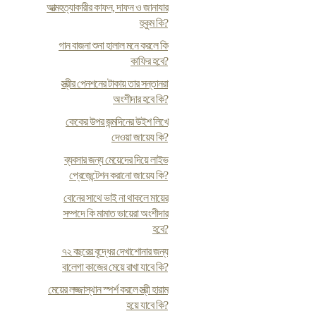
আত্মহত্যাকারীর কাফন, দাফন ও জানাযার
হুকুম কি?
গান বাজনা শুনা হালাল মনে করলে কি
কাফির হবে?
স্ত্রীর পেনশনের টাকায় তার সন্তানরা
অংশীদার হবে কি?
কেকের উপর জন্মদিনের উইশ লিখে
দেওয়া জায়েয কি?
ব্যবসার জন্য মেয়েদের দিয়ে লাইভ
প্রেজেন্টেশন করানো জায়েয কি?
বোনের সাথে ভাই না থাকলে মায়ের
সম্পদে কি মামাত ভায়েরা অংশীদার
হবে?
৭২ বছরের বৃদ্ধের দেখাশোনার জন্য
বালেগা কাজের মেয়ে রাখা যাবে কি?
মেয়ের লজ্জাস্থান স্পর্শ করলে স্ত্রী হারাম
হয়ে যাবে কি?