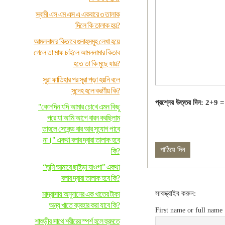
স্বামী এস এম এস এ একবারে ৩ তালাক
দিলে কি তালাক হয়?
আমলনামার কিতাবে গুনাহসমূহ লেখা হয়ে
গেলে তা মাফ চাইলে আমলনামার কিতাব
হতে তা কি মুছে যায়?
সূরা ফাতিহার পর সূরা পড়া হয়নি বলে
সন্দেহ হলে করণীয় কি?
প্রশ্নের উত্তর দিন: 2+9 =
"কোনদিন যদি আমার চোখে এমন কিছু
পরে যা আমি আগে বারন করছিলাম
তাহলে সেকেন্ড বার আর সুযোগ পাবে
না।" একথা বলার দ্বারা তালাক হবে
কি?
“তুমি আমারে ছাইড়া যাওগা” একথা
বলার দ্বারা তালাক হবে কি?
সাবস্ক্রাইব করুন:
মাদ্রাসায় অনুদানের এক খাতের টাকা
অন্য খাতে ব্যবহার করা যাবে কি?
First name or full name
শাশুড়ীর সাথে শরীরের স্পর্শ হলে হুরমতে