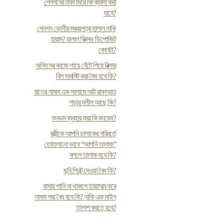
পেনশনের টাকা দিয়ে কি ব্যবসা করা
যাবে?
পেনশন ভোগীর সঞ্চয়পত্র হালাল নাকি
হারাম? হালাল ফিক্সড ডিপোজিট
কোনটা?
অফিসের কাজে পায়ে হেঁটে গিয়ে রিক্সার
বিল সাবমিট করা বৈধ হবে কি?
রাতের নামায এক সালামে আট রাকাআত
পড়ার দলীল আছে কি?
কনডম ব্যবহার করা কি জায়েয?
স্ত্রীকে আপনি চালাকের পরিবর্তে
তোতলানো ভাবে “আপনি তালাক”
বললে তালাক হবে কি?
ছবি প্রিন্ট দেওয়া বৈধ কি?
বাসায় পানি না থাকলে তায়াম্মুম করে
নামায পরা বৈধ হবে কি? নাকি এক মাইল
তালাশ করতে হবে?