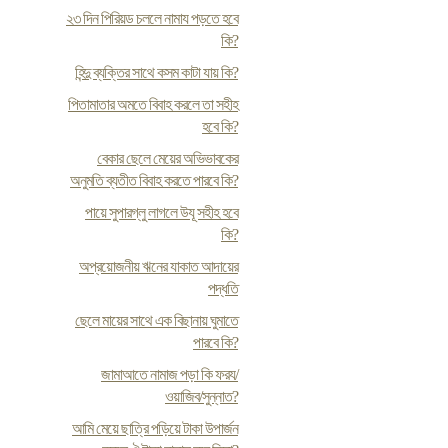
২৩ দিন পিরিয়ড চললে নামায পড়তে হবে
কি?
হিন্দু ব্যক্তির সাথে কসম কাটা যায় কি?
পিতামাতার অমতে বিবাহ করলে তা সহীহ
হবে কি?
বেকার ছেলে মেয়ের অভিভাবকের
অনুমতি ব্যতীত বিবাহ করতে পারবে কি?
পায়ে সুপারগ্লু লাগলে উযূ সহীহ হবে
কি?
অপ্রয়োজনীয় ঋনের যাকাত আদায়ের
পদ্ধতি
ছেলে মায়ের সাথে এক বিছানায় ঘুমাতে
পারবে কি?
জামাআতে নামাজ পড়া কি ফরয/
ওয়াজিব/সুন্নাত?
আমি মেয়ে ছাত্রি পড়িয়ে টাকা উপার্জন