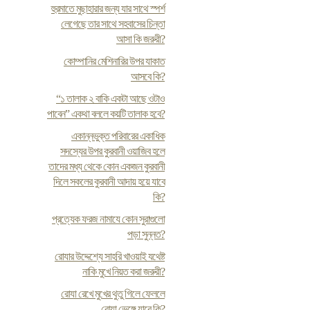
হুরমাতে মুছাহারার জন্য যার সাথে স্পর্শ
লেগেছে তার সাথে সহবাসের চিন্তা
আসা কি জরুরী?
কোম্পানির মেশিনারির উপর যাকাত
আসবে কি?
“১ তালাক ২ বাকি একটা আছে ওটাও
পাবেন” একথা বললে কয়টি তালাক হবে?
একান্নভুক্ত পরিবারের একাধিক
সদস্যের উপর কুরবানী ওয়াজিব হলে
তাদের মধ্য থেকে কোন একজন কুরবানী
দিলে সকলের কুরবানী আদায় হয়ে যাবে
কি?
প্রত্যেক ফরজ নামাযে কোন সুরাগুলো
পড়া সুন্নত?
রোযার উদ্দেশ্যে সাহরি খাওয়াই যথেষ্ট
নাকি মুখে নিয়ত করা জরুরী?
রোযা রেখে মুখের থুতু গিলে ফেললে
রোযা ভেঙ্গে যাবে কি?