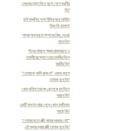
লেগুনার ভাড়া দিতে ভুলে গেলে করণীয়
কি?
ছবি সম্বলিত পণ্য বিক্রি করে অর্জিত
টাকা কি হালাল?
পালক সন্তানকে সম্পদের কিছু দেওয়া
যাবে কি?
ঈদের নামাযে প্রথম রাকাআতে ৩
তাকবীরের স্থানে চার তাকবীর দিলে
করনীয় কি?
“তোমাকে আমি রাখব না” একথা বললে
তালাক হবে কি?
কোন মহিলা তার সৎ ছেলেকে চুমু দিতে
পারবে কি?
একটি সন্তান মারা গেলে কোন ফজীলাত
আছে কি?
“তোমার মতো স্ত্রী আমার দরকার নেই”
এই কথার দ্বারা স্ত্রী তালাক হবে কি?