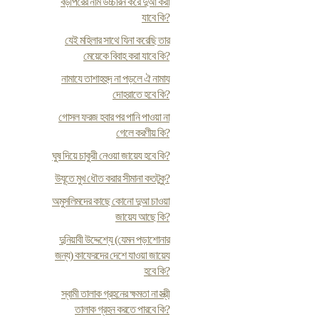
বড়পিরের নাম উচ্চারন করে দুআ করা
যাবে কি?
যেই মহিলার সাথে যিনা করেছি তার
মেয়েকে বিবাহ করা যাবে কি?
নামাযে তাশাহহুদ না পড়লে ঐ নামায
দোহরাতে হবে কি?
গোসল ফরজ হবার পর পানি পাওয়া না
গেলে করণীয় কি?
ঘুষ দিয়ে চাকুরী নেওয়া জায়েয হবে কি?
উযূতে মুখ ধৌত করার সীমানা কতটুকু?
অমুসলিমদের কাছে কোনো দুআ চাওয়া
জায়েয আছে কি?
দুনিয়াবী উদ্দেশ্যে (যেমন পড়াশোনার
জন্য) কাফেরদের দেশে যাওয়া জায়েয
হবে কি?
স্বামী তালাক গ্রহনের ক্ষমতা না স্ত্রী
তালাক গ্রহন করতে পারবে কি?