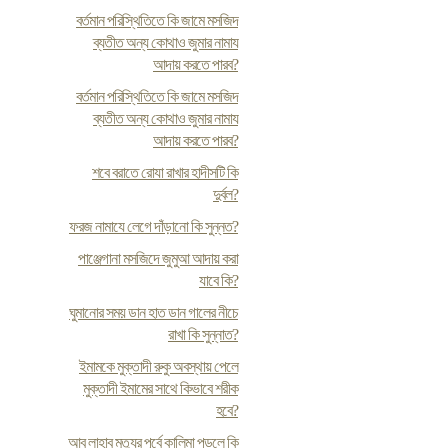
বর্তমান পরিস্থিতিতে কি জামে মসজিদ
ব্যতীত অন্য কোথাও জুমার নামায
আদায় করতে পারব?
বর্তমান পরিস্থিতিতে কি জামে মসজিদ
ব্যতীত অন্য কোথাও জুমার নামায
আদায় করতে পারব?
শবে বরাতে রোযা রাখার হাদীসটি কি
দুর্বল?
ফরজ নামাযে লেগে দাঁড়ানো কি সুন্নত?
পাঞ্জেগানা মসজিদে জুমুআ আদায় করা
যাবে কি?
ঘুমানোর সময় ডান হাত ডান গালের নীচে
রাখা কি সুন্নাত?
ইমামকে মুক্তাদী রুকু অবস্থায় পেলে
মুক্তাদী ইমামের সাথে কিভাবে শরীক
হবে?
আবু লাহাব মৃত্যুর পূর্বে কালিমা পড়লে কি