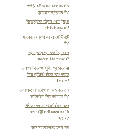
শাশুড়িকে উত্যক্ত করলে হুরমাতে
মুছাহারা সাব্যস্ত হয় কি?
হিন্দু ছাত্রকে পাঠ্যবই থেকে হিন্দুধর্ম
পড়ানোর হুকুম কী?
স্বপ্নের যে ব্যাখা করা হয় সেটাই ঘটে
কি?
স্বপ্নের ব্যাখ্যা কেউ কিছু বললে
বাস্তবেও কি তেমন হবে?
কোম্পানির দেওয়া সুবিধা গ্রাহককে না
দিয়ে প্রতিনিধি নিজে ভোগ করতে
পারবে কি?
কোন পুরুষের সাথে খারাপ কাজ করে তার
ভাতিজীকে বিবাহ করা যাবে কি?
ইতিকাফরত অবস্থায় ভিডিও গজল
দেখা ও ইন্টারনেট ব্যবহার করা কি
জায়েয?
ইমাম সাহেব উপরের তলায় আর