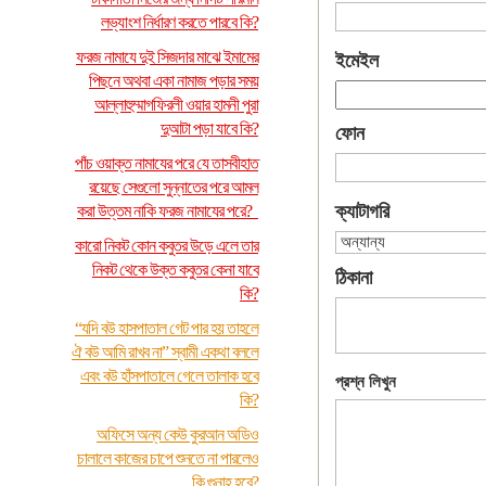
লভ্যাংশ নির্ধারণ করতে পারবে কি?
ফরজ নামাযে দুই সিজদার মাঝে ইমামের
ইমেইল
পিছনে অথবা একা নামাজ পড়ার সময়
আল্লাহুম্মাগফিরলী ওয়ার হামনী পুরা
দুআটা পড়া যাবে কি?
ফোন
পাঁচ ওয়াক্ত নামাযের পরে যে তাসবীহাত
রয়েছে সেগুলো সুন্নাতের পরে আমল
ক্যাটাগরি
করা উত্তম নাকি ফরজ নামাযের পরে?
কারো নিকট কোন কবুতর উড়ে এলে তার
নিকট থেকে উক্ত কবুতর কেনা যাবে
ঠিকানা
কি?
“যদি বউ হাসপাতাল গেট পার হয় তাহলে
ঐ বউ আমি রাখব না” স্বামী একথা বললে
এবং বউ হাঁসপাতালে গেলে তালাক হবে
প্রশ্ন লিখুন
কি?
অফিসে অন্য কেউ কুরআন অডিও
চালালে কাজের চাপে শুনতে না পারলেও
কি গুনাহ হবে?