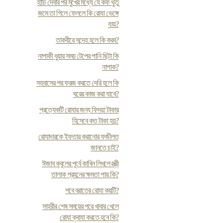
হাঁচি দেবার পর মুখের মধ্যে যে কফ থুতু
জমে তা গিলে ফেললে কি রোযা ভেঙ্গে
যায়?
তাকবীরে সন্দেহ হলে কি করব?
নাপাকী ধুয়ার সময় টেপের পানি ছিটা কি
নাপাক?
সহবাসের পর ফরজ করতে দেরি হলে কি
ঘরের কাজ করা যাবে?
প্রত্যেকটি রোযার জন্য ফিদয়া টাকার
হিসেবে কত টাকা হয়?
রোযাদারকে ইফতার করানোর ফজীলত
জানতে চাই?
ঈজাব কবূলের পূর্বে কাবিন লিখলে স্ত্রী
তালাক গ্রহনের ক্ষমতা পায় কি?
শবে বরাতের রোযা কয়টি?
সাহরীর শেষ সময়ের পরে খাবার খেলে
রোযা ক্বাযা করতে হবে কি?