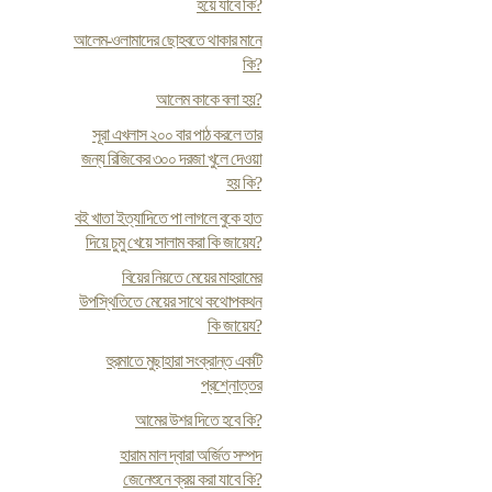
হয়ে যাবে কি?
আলেম-ওলামাদের ছোহবতে থাকার মানে
কি?
আলেম কাকে বলা হয়?
সূরা এখলাস ২০০ বার পাঠ করলে তার
জন্য রিজিকের ৩০০ দরজা খুলে দেওয়া
হয় কি?
ব‌ই খাতা ইত্যাদিতে পা লাগলে বুকে হাত
দিয়ে চুমু খেয়ে সালাম করা কি জায়েয?
বিয়ের নিয়তে মেয়ের মাহরামের
উপস্থিতিতে মেয়ের সাথে কথোপকথন
কি জায়েয?
হুরমাতে মুছাহারা সংক্রান্ত একটি
প্রশ্নোত্তর
আমের উশর দিতে হবে কি?
হারাম মাল দ্বারা অর্জিত সম্পদ
জেনেশুনে ক্রয় করা যাবে কি?