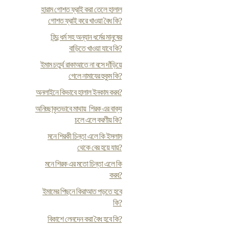
হারাম গোশত ফ্রাই করা তেলে হালাল
গোশত ফ্রাই করে খাওয়া বৈধ কি?
হিন্দু ধর্ম সহ অন্যান ধর্মের মানুষের
বাড়িতে খাওয়া যাবে কি?
ইমাম চতুর্থ রাকাআতে না বসে দাঁড়িয়ে
গেলে নামাযের হুকুম কি?
অনলাইনে কিভাবে হালাল ইনকাম করব?
অনিচ্ছাকৃতভাবে মাথায় শিরক এর বাক্য
চলে এলে করণীয় কি?
মনে শিরকী চিন্তা এলে কি ইসলাম
থেকে বের হয়ে যায়?
মনে শিরক এর মতো চিন্তা এলে কি
করব?
ইমামের পিছনে কিরাআত পড়তে হবে
কি?
বিকাশে লেনদেন করা বৈধ হবে কি?