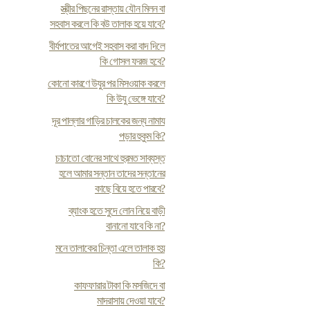
স্ত্রীর পিছনের রাস্তায় যৌন মিলন বা
সহবাস করলে কি বউ তালাক হয়ে যাবে?
বীর্যপাতের আগেই সহবাস করা বাদ দিলে
কি গোসল ফরজ হবে?
কোনো কারণে উযুর পর মিসওয়াক করলে
কি উযু ভেঙ্গে যাবে?
দূর পাল্লার গাড়ির চালকের জন্য নামায
পড়ার হুকুম কি?
চাচাতো বোনের সাথে হুরমত সাব্যস্ত
হলে আমার সন্তান তাদের সন্তানের
কাছে বিয়ে হতে পারবে?
ব্যাংক হতে সুদে লোন নিয়ে বাড়ী
বানানো যাবে কি না?
মনে তালাকের চিন্তা এলে তালাক হয়
কি?
কাফফারার টাকা কি মসজিদে বা
মাদরাসায় দেওয়া যাবে?