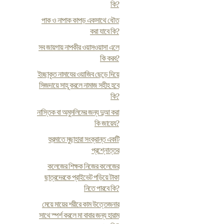
কি?
পাক ও নাপাক কাপড় একসাথে ধৌত
করা যাবে কি?
সব জায়গায় নাপকীর ওয়াসওয়াসা এলে
কি করব?
ইচ্ছাকৃত নামাযের ওয়াজিব ছেড়ে দিয়ে
সিজদায়ে সাহূ করলে নামাজ সহীহ হবে
কি?
নাস্তিক বা অমুসলিমের জন্য দুআ করা
কি জায়েয?
হুরমাতে মুছাহারা সংক্রান্ত একটি
প্রশ্নোত্তর
কলেজের শিক্ষক নিজের কলেজের
ছাত্রদেরকে প্রাইভেট পড়িয়ে টাকা
নিতে পারবে কি?
মেয়ে মায়ের শরীরে কাম উত্তেজনার
সাথে স্পর্শ করলে মা বাবার জন্য হারাম