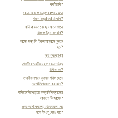
করণীয় কি?
কোন মেয়েকে অন্তরে কল্পনায় এনে
খারাপ চিন্তা করা যাবে কি?
পানি বা রক্ত বের হয়ে ক্ষত স্থানে
থাকলে উযূ ভাঙবে কি?
নামের জন্য কি চির জাহান্নামে পুড়তে
হবে?
স্বপ্নের ব্যাখ্যা
তাকবীরে তাহরীমায় হাত কোন পর্যন্ত
উঠাতে হয়?
তারাবীর নামাযে কুরআন শরীফ দেখে
দেখে তিলাওয়াত করা যাবে?
বাড়িতে নিরাপত্তার জন্য সিসি ক্যামেরা
লাগানো কি জায়েয?
ওযুর পর নাকের মধ্য থেকে ময়লা বের
হলে কি ওযু ভেঙে যায়?