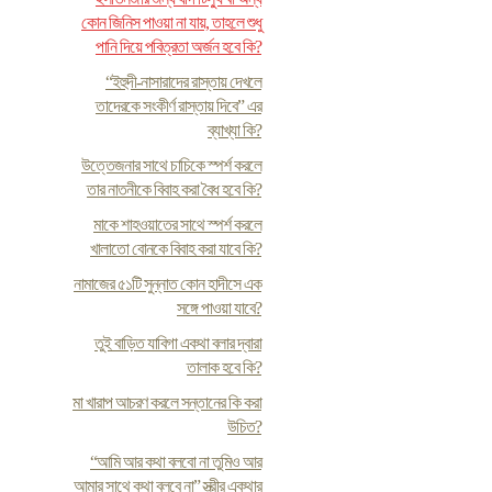
কোন জিনিস পাওয়া না যায়, তাহলে শুধু
পানি দিয়ে পবিত্রতা অর্জন হবে কি?
“ইহুদী-নাসারাদের রাস্তায় দেখলে
তাদেরকে সংকীর্ণ রাস্তায় দিবে” এর
ব্যাখ্যা কি?
উত্তেজনার সাথে চাচিকে স্পর্শ করলে
তার নাতনীকে বিবাহ করা বৈধ হবে কি?
মাকে শাহওয়াতের সাথে স্পর্শ করলে
খালাতো বোনকে বিবাহ করা যাবে কি?
নামাজের ৫১টি সুন্নাত কোন হাদীসে এক
সঙ্গে পাওয়া যাবে?
তুই বাড়িত যাবিগা একথা বলার দ্বারা
তালাক হবে কি?
মা খারাপ আচরণ করলে সন্তানের কি করা
উচিত?
“আমি আর কথা বলবো না তুমিও আর
আমার সাথে কথা বলবে না” স্ত্রীর একথার