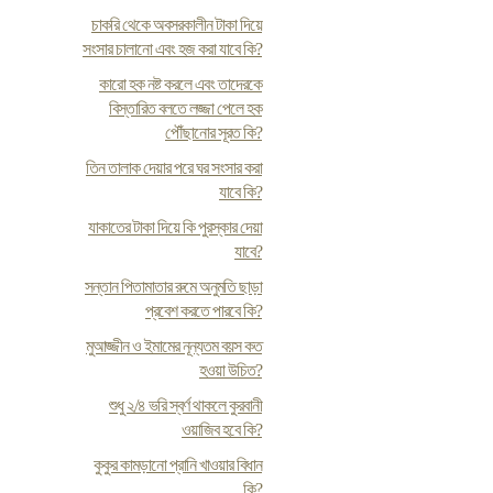
চাকরি থেকে অবসরকালীন টাকা দিয়ে
সংসার চালানো এবং হজ করা যাবে কি?
কারো হক নষ্ট করলে এবং তাদেরকে
বিস্তারিত বলতে লজ্জা পেলে হক
পৌঁছানোর সূরত কি?
তিন তালাক দেয়ার পরে ঘর সংসার করা
যাবে কি?
যাকাতের টাকা দিয়ে কি পুরস্কার দেয়া
যাবে?
সন্তান পিতামাতার রুমে অনুমতি ছাড়া
প্রবেশ করতে পারবে কি?
মুআজ্জীন ও ইমামের নূন্যতম বয়স কত
হওয়া উচিত?
শুধু ২/৪ ভরি স্বর্ণ থাকলে কুরবানী
ওয়াজিব হবে কি?
কুকুর কামড়ানো প্রানি খাওয়ার বিধান
কি?