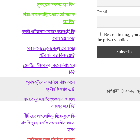
মুসাহারাত সাব্যস্ত হবে কি?
Email
স্ত্রীর বোনকে জড়িয়ে ধরলে স্ত্রী তালাক
হবে কি?
কুমারী শালির সাথে সহবাস করলে স্ত্রী কি
By continuing, you 
হারাম হয়ে যাবে?
the privacy policy
কোন বালের ছেলের জন্য তার মায়ের
শরীর মর্দন করা কি জায়েয?
মোবাইলে ঈজাব কবূল করলে বিবাহ হবে
কি?
প্রথম স্ত্রীকে না জানিয়ে বিবাহ করলে
স্বামীর কি গুনাহ হবে?
কপিরাইট © ২০২৬, মুফ
হুরমতে মুসাহারা উত্তেজনা না থাকলে
সাব্যস্ত হবে কি?
বীর্য হাতে লাগলে টিস্যু দিয়ে মুছলে কি
নাপাকি দূর হবে নাকি তখনই ধৌত করতে
হবে?
ইসতিনজার জন্য যদি টিস্যু বা অন্য