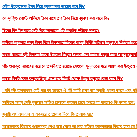
যৌন উত্তেজক ঔষধ নিয়ে ব্যবসা করা জায়েয হবে কি?
যে ব্যক্তি পোস্ট অফিসে টাকা রাখে তার টাকা নিয়ে ব্যবসা করা যাবে কি?
ঈদের দিন ঈদগাহে গেট দিয়ে সাজানো এটা কতটুকু শরীয়ত সম্মত?
কাউকে ব্যবসার জন্য টাকা দিলে টাকাদাতা নিজের জন্য নির্দিষ্ট পরিমান লভ্যাংশ নির্ধারণ ক
ফরজ নামাযে দুই সিজদার মাঝে ইমামের পিছনে অথবা একা নামাজ পড়ার সময় আল্লাহুম্মাগফি
পাঁচ ওয়াক্ত নামাযের পরে যে তাসবীহাত রয়েছে সেগুলো সুন্নাতের পরে আমল করা উত্ত
কারো নিকট কোন কবুতর উড়ে এলে তার নিকট থেকে উক্ত কবুতর কেনা যাবে কি?
“যদি বউ হাসপাতাল গেট পার হয় তাহলে ঐ বউ আমি রাখব না” স্বামী একথা বললে এবং বউ
অফিসে অন্য কেউ কুরআন অডিও চালালে কাজের চাপে শুনতে না পারলেও কি গুনাহ হবে?
স্বামী এস এম এস এ একবারে ৩ তালাক দিলে কি তালাক হয়?
আমলনামার কিতাবে গুনাহসমূহ লেখা হয়ে গেলে তা মাফ চাইলে আমলনামার কিতাব হতে তা কি