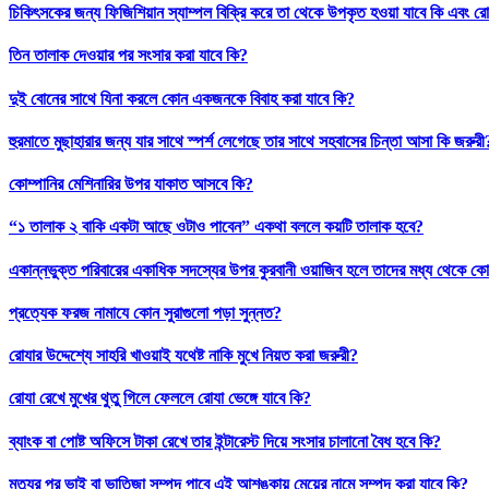
চিকিৎসকের জন্য ফিজিশিয়ান স্যাম্পল বিক্রি করে তা থেকে উপকৃত হওয়া যাবে কি এবং রো
তিন তালাক দেওয়ার পর সংসার করা যাবে কি?
দুই বোনের সাথে যিনা করলে কোন একজনকে বিবাহ করা যাবে কি?
হুরমাতে মুছাহারার জন্য যার সাথে স্পর্শ লেগেছে তার সাথে সহবাসের চিন্তা আসা কি জরুরী
কোম্পানির মেশিনারির উপর যাকাত আসবে কি?
“১ তালাক ২ বাকি একটা আছে ওটাও পাবেন” একথা বললে কয়টি তালাক হবে?
একান্নভুক্ত পরিবারের একাধিক সদস্যের উপর কুরবানী ওয়াজিব হলে তাদের মধ্য থেকে কো
প্রত্যেক ফরজ নামাযে কোন সুরাগুলো পড়া সুন্নত?
রোযার উদ্দেশ্যে সাহরি খাওয়াই যথেষ্ট নাকি মুখে নিয়ত করা জরুরী?
রোযা রেখে মুখের থুতু গিলে ফেললে রোযা ভেঙ্গে যাবে কি?
ব্যাংক বা পোষ্ট অফিসে টাকা রেখে তার ইন্টারেস্ট দিয়ে সংসার চালানো বৈধ হবে কি?
মৃত্যুর পর ভাই বা ভাতিজা সম্পদ পাবে এই আশঙ্কায় মেয়ের নামে সম্পদ করা যাবে কি?