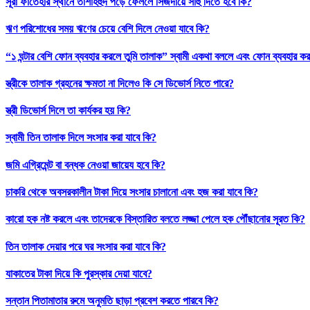
সূরা ফাতেহার স্থানে তাশাহহুদ পড়ে ফেললে সিজদায়ে সাহু দিতে হবে কি?
ঋণ পরিশোধের সময় ঋণের চেয়ে বেশি দিলে নেওয়া যাবে কি?
“১ ঘন্টার বেশি ফোন ব্যবহার করলে তুমি তালাক” স্বামী একথা বললে এবং ফোন ব্যবহার ক
স্ত্রীকে তালাক গ্রহনের ক্ষমতা না দিলেও কি সে ডিভোর্স নিতে পারে?
স্ত্রী ডিভোর্স দিলে তা কার্যকর হয় কি?
স্বামী তিন তালাক দিলে সংসার করা যাবে কি?
জমি এগ্রিমেন্ট বা বন্ধক নেওয়া জায়েয হবে কি?
চাকরি থেকে অবসরকালীন টাকা দিয়ে সংসার চালানো এবং হজ করা যাবে কি?
কারো হক নষ্ট করলে এবং তাদেরকে বিস্তারিত বলতে লজ্জা পেলে হক পৌঁছানোর সূরত কি?
তিন তালাক দেয়ার পরে ঘর সংসার করা যাবে কি?
যাকাতের টাকা দিয়ে কি পুরস্কার দেয়া যাবে?
সন্তান পিতামাতার রুমে অনুমতি ছাড়া প্রবেশ করতে পারবে কি?