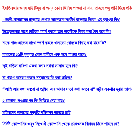
ইসতিনজার জন্য যদি টিস্যু বা অন্য কোন জিনিস পাওয়া না যায়, তাহলে শুধু পানি দিয়ে পবি
“ইহুদী-নাসারাদের রাস্তায় দেখলে তাদেরকে সংকীর্ণ রাস্তায় দিবে” এর ব্যাখ্যা কি?
উত্তেজনার সাথে চাচিকে স্পর্শ করলে তার নাতনীকে বিবাহ করা বৈধ হবে কি?
মাকে শাহওয়াতের সাথে স্পর্শ করলে খালাতো বোনকে বিবাহ করা যাবে কি?
নামাজের ৫১টি সুন্নাত কোন হাদীসে এক সঙ্গে পাওয়া যাবে?
তুই বাড়িত যাবিগা একথা বলার দ্বারা তালাক হবে কি?
মা খারাপ আচরণ করলে সন্তানের কি করা উচিত?
“আমি আর কথা বলবো না তুমিও আর আমার সাথে কথা বলবে না” স্ত্রীর একথার দ্বারা তাল
২ তালাক দেওয়ার পর কি ফিরিয়ে নেয়া যায়?
মহিলাদের নামাযের পদ্ধতি দলীলসহ জানতে চাই
নির্দিষ্ট কোম্পানির ওষুধ লিখে ঐ কোম্পানি থেকে চিকিৎসক বিনিময় নিতে পারবে কি?