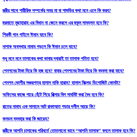
স্ত্রীর সাথে শারীরিক সম্পর্কের সময় মা বা শাশুড়ির কথা মনে এলে কি করব?
হুরমাতে মুছাহারাহ এর বিধান না জেনে করলে এর হুকুম সাব্যস্ত হবে কি?
শিরকী গান গাইলে ঈমান যাবে কি?
নাপাক অবস্থায় নামায পড়লে কি ঈমান চলে যাবে?
শুধু মনে মনে তালাকের কথা ভাবার দ্বারাই তা তালাক পতিত হবে?
পেনশনের টাকা দিয়ে কি হজ হবে? বাবার পেনশনের টাকা দিয়ে কি ব্যবসা করা যাবে?
পেনশন ভোগীর সঞ্চয়পত্র হালাল নাকি হারাম? হালাল ফিক্সড ডিপোজিট কোনটা?
অফিসের কাজে পায়ে হেঁটে গিয়ে রিক্সার বিল সাবমিট করা বৈধ হবে কি?
রাতের নামায এক সালামে আট রাকাআত পড়ার দলীল আছে কি?
কনডম ব্যবহার করা কি জায়েয?
স্ত্রীকে আপনি চালাকের পরিবর্তে তোতলানো ভাবে “আপনি তালাক” বললে তালাক হবে কি?