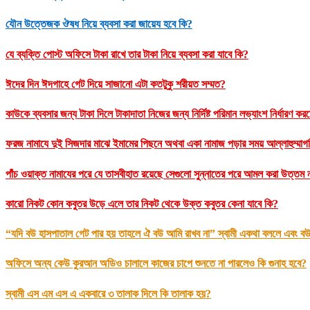
যৌন উত্তেজক ঔষধ নিয়ে ব্যবসা করা জায়েয হবে কি?
যে ব্যক্তি পোস্ট অফিসে টাকা রাখে তার টাকা নিয়ে ব্যবসা করা যাবে কি?
ঈদের দিন ঈদগাহে গেট দিয়ে সাজানো এটা কতটুকু শরীয়ত সম্মত?
কাউকে ব্যবসার জন্য টাকা দিলে টাকাদাতা নিজের জন্য নির্দিষ্ট পরিমান লভ্যাংশ নির্ধারণ ক
ফরজ নামাযে দুই সিজদার মাঝে ইমামের পিছনে অথবা একা নামাজ পড়ার সময় আল্লাহুম্মাগফি
পাঁচ ওয়াক্ত নামাযের পরে যে তাসবীহাত রয়েছে সেগুলো সুন্নাতের পরে আমল করা উত্ত
কারো নিকট কোন কবুতর উড়ে এলে তার নিকট থেকে উক্ত কবুতর কেনা যাবে কি?
“যদি বউ হাসপাতাল গেট পার হয় তাহলে ঐ বউ আমি রাখব না” স্বামী একথা বললে এবং বউ
অফিসে অন্য কেউ কুরআন অডিও চালালে কাজের চাপে শুনতে না পারলেও কি গুনাহ হবে?
স্বামী এস এম এস এ একবারে ৩ তালাক দিলে কি তালাক হয়?