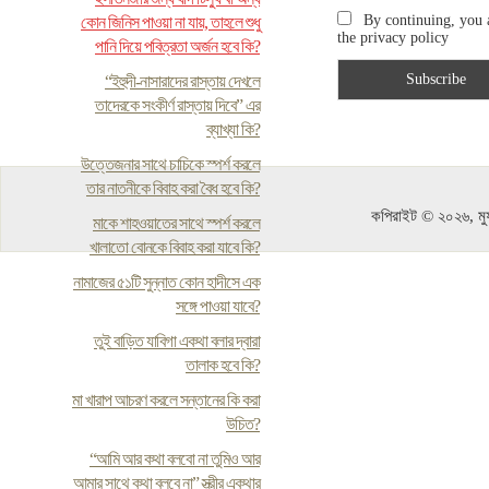
By continuing, you 
কোন জিনিস পাওয়া না যায়, তাহলে শুধু
the privacy policy
পানি দিয়ে পবিত্রতা অর্জন হবে কি?
“ইহুদী-নাসারাদের রাস্তায় দেখলে
তাদেরকে সংকীর্ণ রাস্তায় দিবে” এর
ব্যাখ্যা কি?
উত্তেজনার সাথে চাচিকে স্পর্শ করলে
তার নাতনীকে বিবাহ করা বৈধ হবে কি?
কপিরাইট © ২০২৬, মুফ
মাকে শাহওয়াতের সাথে স্পর্শ করলে
খালাতো বোনকে বিবাহ করা যাবে কি?
নামাজের ৫১টি সুন্নাত কোন হাদীসে এক
সঙ্গে পাওয়া যাবে?
তুই বাড়িত যাবিগা একথা বলার দ্বারা
তালাক হবে কি?
মা খারাপ আচরণ করলে সন্তানের কি করা
উচিত?
“আমি আর কথা বলবো না তুমিও আর
আমার সাথে কথা বলবে না” স্ত্রীর একথার