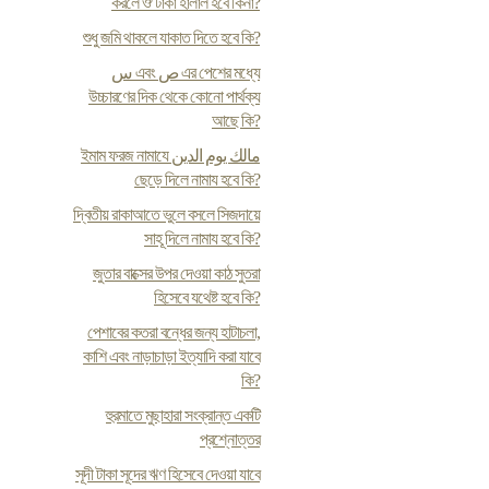
করলে ঔ টাকা হালাল হবে কিনা?
শুধু জমি থাকলে যাকাত দিতে হবে কি?
س এবং ص এর পেশের মধ্যে
উচ্চারণের দিক থেকে কোনো পার্থক্য
আছে কি?
ইমাম ফরজ নামাযে مالك يوم الدين
ছেড়ে দিলে নামায হবে কি?
দ্বিতীয় রাকাআতে ভুলে বসলে সিজদায়ে
সাহূ দিলে নামায হবে কি?
জুতার বাক্সের উপর দেওয়া কাঠ সুতরা
হিসেবে যথেষ্ট হবে কি?
পেশাবের কতরা বন্ধের জন্য হাটাচলা,
কাশি এবং নাড়াচাড়া ইত্যাদি করা যাবে
কি?
হুরমাতে মুছাহারা সংক্রান্ত একটি
প্রশ্নোত্তর
সূদী টাকা সূদের ঋণ হিসেবে দেওয়া যাবে