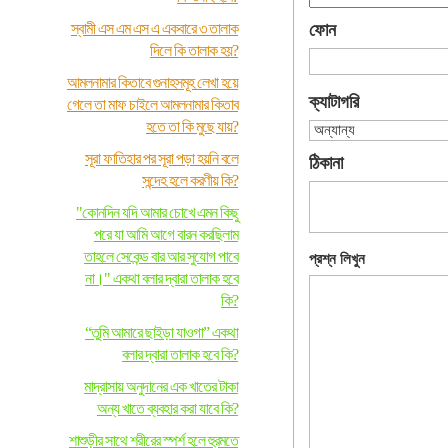
স্বামী এস এম এস এ একবারে ৩ তালাক
ফোন
দিলে কি তালাক হয়?
আমলনামার কিতাবে গুনাহসমূহ লেখা হয়ে
ক্যাটাগরি
গেলে তা মাফ চাইলে আমলনামার কিতাব
হতে তা কি মুছে যায়?
সূরা ফাতিহার পর সূরা পড়া হয়নি বলে
ঠিকানা
সন্দেহ হলে করণীয় কি?
"কোনদিন যদি আমার চোখে এমন কিছু
পরে যা আমি আগে বারন করছিলাম
তাহলে সেকেন্ড বার আর সুযোগ পাবে
প্রশ্ন লিখুন
না।" একথা বলার দ্বারা তালাক হবে
কি?
“তুমি আমারে ছাইড়া যাওগা” একথা
বলার দ্বারা তালাক হবে কি?
মাদ্রাসায় অনুদানের এক খাতের টাকা
অন্য খাতে ব্যবহার করা যাবে কি?
শাশুড়ীর সাথে শরীরের স্পর্শ হলে হুরমতে