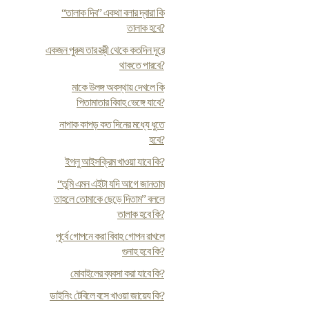
“তালাক দিব” একথা বলার দ্বারা কি
তালাক হবে?
একজন পুরুষ তার স্ত্রী থেকে কতদিন দূরে
থাকতে পারবে?
মাকে উলঙ্গ অবস্থায় দেখলে কি
পিতামাতার বিবাহ ভেঙ্গে যাবে?
নাপাক কাপড় কত দিনের মধ্যে ধুতে
হবে?
ইগলু আইসক্রিম খাওয়া যাবে কি?
“তুমি এমন এইটা যদি আগে জানতাম
তাহলে তোমাকে ছেড়ে দিতাম” বললে
তালাক হবে কি?
পূর্বে গোপনে করা বিবাহ গোপন রাখলে
গুনাহ হবে কি?
মোবাইলের ব্যবসা করা যাবে কি?
ডাইনিং টেবিলে বসে খাওয়া জায়েয কি?