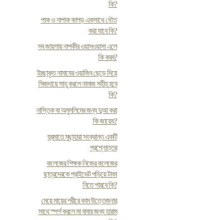
কি?
পাক ও নাপাক কাপড় একসাথে ধৌত
করা যাবে কি?
সব জায়গায় নাপকীর ওয়াসওয়াসা এলে
কি করব?
ইচ্ছাকৃত নামাযের ওয়াজিব ছেড়ে দিয়ে
সিজদায়ে সাহূ করলে নামাজ সহীহ হবে
কি?
নাস্তিক বা অমুসলিমের জন্য দুআ করা
কি জায়েয?
হুরমাতে মুছাহারা সংক্রান্ত একটি
প্রশ্নোত্তর
কলেজের শিক্ষক নিজের কলেজের
ছাত্রদেরকে প্রাইভেট পড়িয়ে টাকা
নিতে পারবে কি?
মেয়ে মায়ের শরীরে কাম উত্তেজনার
সাথে স্পর্শ করলে মা বাবার জন্য হারাম