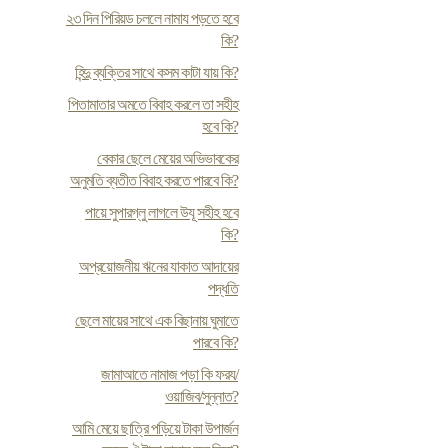
২৩ দিন পিরিয়ড চললে নামায পড়তে হবে
কি?
হিন্দু ব্যক্তির সাথে কসম কাটা যায় কি?
পিতামাতার অমতে বিবাহ করলে তা সহীহ
হবে কি?
বেকার ছেলে মেয়ের অভিভাবকের
অনুমতি ব্যতীত বিবাহ করতে পারবে কি?
পায়ে সুপারগ্লু লাগলে উযূ সহীহ হবে
কি?
অপ্রয়োজনীয় ঋনের যাকাত আদায়ের
পদ্ধতি
ছেলে মায়ের সাথে এক বিছানায় ঘুমাতে
পারবে কি?
জামাআতে নামাজ পড়া কি ফরয/
ওয়াজিব/সুন্নাত?
আমি মেয়ে ছাত্রি পড়িয়ে টাকা উপার্জন