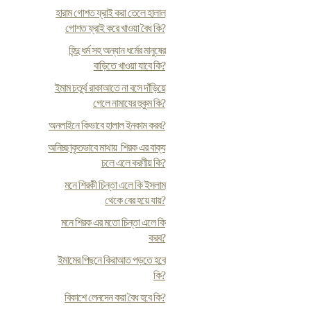
হারাম গোশত ফ্রাই করা তেলে হালাল
গোশত ফ্রাই করে খাওয়া বৈধ কি?
হিন্দু ধর্ম সহ অন্যান ধর্মের মানুষের
বাড়িতে খাওয়া যাবে কি?
ইমাম চতুর্থ রাকাআতে না বসে দাঁড়িয়ে
গেলে নামাযের হুকুম কি?
অনলাইনে কিভাবে হালাল ইনকাম করব?
অনিচ্ছাকৃতভাবে মাথায় শিরক এর বাক্য
চলে এলে করণীয় কি?
মনে শিরকী চিন্তা এলে কি ইসলাম
থেকে বের হয়ে যায়?
মনে শিরক এর মতো চিন্তা এলে কি
করব?
ইমামের পিছনে কিরাআত পড়তে হবে
কি?
বিকাশে লেনদেন করা বৈধ হবে কি?