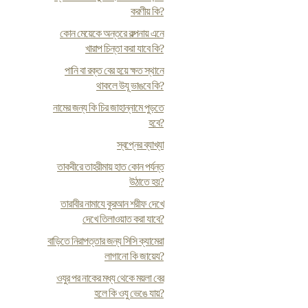
করণীয় কি?
কোন মেয়েকে অন্তরে কল্পনায় এনে
খারাপ চিন্তা করা যাবে কি?
পানি বা রক্ত বের হয়ে ক্ষত স্থানে
থাকলে উযূ ভাঙবে কি?
নামের জন্য কি চির জাহান্নামে পুড়তে
হবে?
স্বপ্নের ব্যাখ্যা
তাকবীরে তাহরীমায় হাত কোন পর্যন্ত
উঠাতে হয়?
তারাবীর নামাযে কুরআন শরীফ দেখে
দেখে তিলাওয়াত করা যাবে?
বাড়িতে নিরাপত্তার জন্য সিসি ক্যামেরা
লাগানো কি জায়েয?
ওযুর পর নাকের মধ্য থেকে ময়লা বের
হলে কি ওযু ভেঙে যায়?