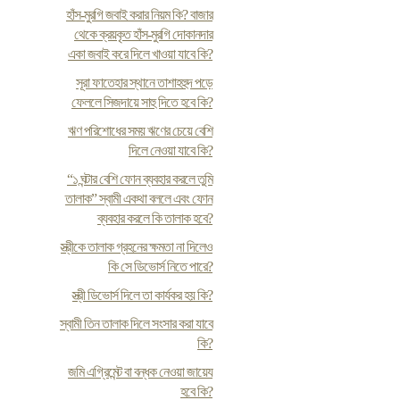
হাঁস-মুরগি জবাই করার নিয়ম কি? বাজার
থেকে ক্রয়কৃত হাঁস-মুরগি দোকানদার
একা জবাই করে দিলে খাওয়া যাবে কি?
সূরা ফাতেহার স্থানে তাশাহহুদ পড়ে
ফেললে সিজদায়ে সাহু দিতে হবে কি?
ঋণ পরিশোধের সময় ঋণের চেয়ে বেশি
দিলে নেওয়া যাবে কি?
“১ ঘন্টার বেশি ফোন ব্যবহার করলে তুমি
তালাক” স্বামী একথা বললে এবং ফোন
ব্যবহার করলে কি তালাক হবে?
স্ত্রীকে তালাক গ্রহনের ক্ষমতা না দিলেও
কি সে ডিভোর্স নিতে পারে?
স্ত্রী ডিভোর্স দিলে তা কার্যকর হয় কি?
স্বামী তিন তালাক দিলে সংসার করা যাবে
কি?
জমি এগ্রিমেন্ট বা বন্ধক নেওয়া জায়েয
হবে কি?