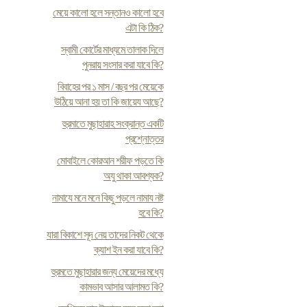
মেয়ে কালো হলে সন্তানও কালো হবে
এটা কি ঠিক?
স্বামী কোর্টের মাধ্যমে তালাক দিলে
পুনরায় সংসার করা যাবে কি?
বিবাহের পর ১ মাস / বছর পর মেয়েকে
উঠিয়ে আনা হয় তা কি জায়েয আছে?
হুরমাতে মুছাহারাহ সংক্রান্ত একটি
প্রশ্নোত্তর
মোবাইলে কোরআন শরীফ পড়তে কি
অযু থাকা আবশ্যক?
নামাযে মনে মনে কিছু পড়লে নামায নষ্ট
হবে কি?
যারা বিকাশে সূদ নেয় তাদের নিকট থেকে
ক্যাশ ইন করা যাবে কি?
হুরমতে মুছাহারার জন্য মেয়েদের মধ্যে
কামভাব আসার আলামত কি?