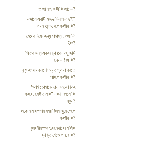
তাজা মাছ কাটা কি জায়েয?
নামাযে একটি সিজদা দিলাম না দুইটি
এমন সন্দেহ হলে করণীয় কি?
মেয়ের বিয়ের জন্য সাহায্য চাওয়া কি
বৈধ?
পিতার জন্য এক সন্তানকে কিছু জমি
দেওয়া বৈধ কি?
বৃদ্ধ হওয়ার কারণে মান্নত পুরা না করতে
পারলে করণীয় কি?
"আমি তোমাকে ছাড়া যাকে বিবাহ
করবো, সেই তালাক" একথা বললে কি
হুকুম?
লঞ্চে নামায পড়ার সময় কিবলা ঘুরে গেলে
করণীয় কি?
কুরবানীর পশুর দুধ নেসাবের মালিক
ব্যক্তি খেতে পারবে কি?