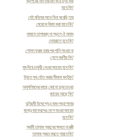
বড়পিরের নাম উচ্চারন করে দুআ করা
যাবে কি?
যেই মহিলার সাথে যিনা করেছি তার
মেয়েকে বিবাহ করা যাবে কি?
নামাযে তাশাহহুদ না পড়লে ঐ নামায
দোহরাতে হবে কি?
গোসল ফরজ হবার পর পানি পাওয়া না
গেলে করণীয় কি?
ঘুষ দিয়ে চাকুরী নেওয়া জায়েয হবে কি?
উযূতে মুখ ধৌত করার সীমানা কতটুকু?
অমুসলিমদের কাছে কোনো দুআ চাওয়া
জায়েয আছে কি?
দুনিয়াবী উদ্দেশ্যে (যেমন পড়াশোনার
জন্য) কাফেরদের দেশে যাওয়া জায়েয
হবে কি?
স্বামী তালাক গ্রহনের ক্ষমতা না স্ত্রী
তালাক গ্রহন করতে পারবে কি?