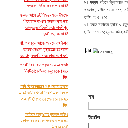
৬। মধ্যম গতিতে ক্বিরাআত পড়া
লভ্যাংশ নির্ধারণ করতে পারবে কি?
আহমাদ , হাদীস নং ২৩৪১১; সহীহ
ফরজ নামাযে দুই সিজদার মাঝে ইমামের
হাদীস নং ৫০৪৬)
পিছনে অথবা একা নামাজ পড়ার সময়
৭। ফরজ নামাযের তৃতীয় ও চতুর্থ
আল্লাহুম্মাগফিরলী ওয়ার হামনী পুরা
হাদীস নং ৭৭৬; সুনানে বাইহাক্
দুআটা পড়া যাবে কি?
পাঁচ ওয়াক্ত নামাযের পরে যে তাসবীহাত
রয়েছে সেগুলো সুন্নাতের পরে আমল
করা উত্তম নাকি ফরজ নামাযের পরে?
কারো নিকট কোন কবুতর উড়ে এলে তার
নিকট থেকে উক্ত কবুতর কেনা যাবে
কি?
“যদি বউ হাসপাতাল গেট পার হয় তাহলে
ঐ বউ আমি রাখব না” স্বামী একথা বললে
নাম
এবং বউ হাঁসপাতালে গেলে তালাক হবে
কি?
অফিসে অন্য কেউ কুরআন অডিও
ইমেইল
চালালে কাজের চাপে শুনতে না পারলেও
কি গুনাহ হবে?