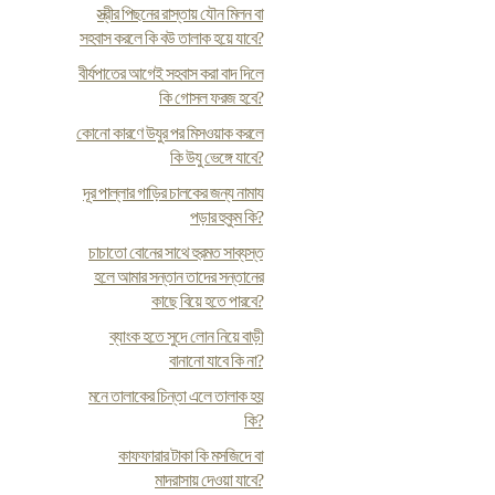
স্ত্রীর পিছনের রাস্তায় যৌন মিলন বা
সহবাস করলে কি বউ তালাক হয়ে যাবে?
বীর্যপাতের আগেই সহবাস করা বাদ দিলে
কি গোসল ফরজ হবে?
কোনো কারণে উযুর পর মিসওয়াক করলে
কি উযু ভেঙ্গে যাবে?
দূর পাল্লার গাড়ির চালকের জন্য নামায
পড়ার হুকুম কি?
চাচাতো বোনের সাথে হুরমত সাব্যস্ত
হলে আমার সন্তান তাদের সন্তানের
কাছে বিয়ে হতে পারবে?
ব্যাংক হতে সুদে লোন নিয়ে বাড়ী
বানানো যাবে কি না?
মনে তালাকের চিন্তা এলে তালাক হয়
কি?
কাফফারার টাকা কি মসজিদে বা
মাদরাসায় দেওয়া যাবে?