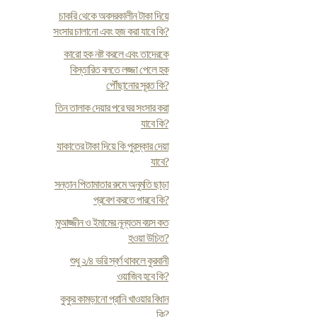
চাকরি থেকে অবসরকালীন টাকা দিয়ে
সংসার চালানো এবং হজ করা যাবে কি?
কারো হক নষ্ট করলে এবং তাদেরকে
বিস্তারিত বলতে লজ্জা পেলে হক
পৌঁছানোর সূরত কি?
তিন তালাক দেয়ার পরে ঘর সংসার করা
যাবে কি?
যাকাতের টাকা দিয়ে কি পুরস্কার দেয়া
যাবে?
সন্তান পিতামাতার রুমে অনুমতি ছাড়া
প্রবেশ করতে পারবে কি?
মুআজ্জীন ও ইমামের নূন্যতম বয়স কত
হওয়া উচিত?
শুধু ২/৪ ভরি স্বর্ণ থাকলে কুরবানী
ওয়াজিব হবে কি?
কুকুর কামড়ানো প্রানি খাওয়ার বিধান
কি?