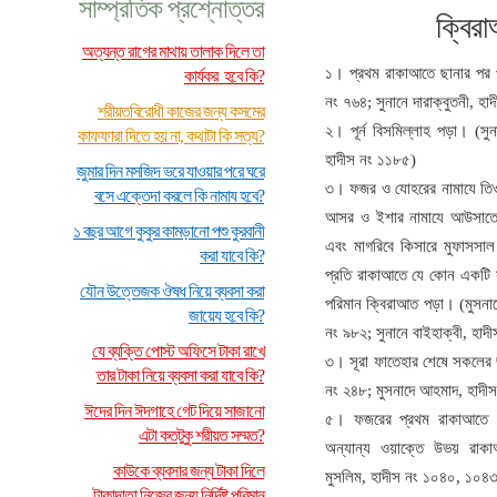
সাম্প্রতিক প্রশ্নোত্তর
ক্বিরা
অত্যন্ত রাগের মাথায় তালাক দিলে তা
১। প্রথম রাকাআতে ছানার পর পূ
কার্যকর হবে কি?
নং ৭৬৪; সুনানে দারাক্বুতনী, হ
শরীয়তবিরোধী কাজের জন্য কসমের
২। পূর্ন বিসমিল্লাহ পড়া। (সুন
কাফফারা দিতে হয় না, কথাটা কি সত্য?
হাদীস নং ১১৮৫)
জুমার দিন মসজিদ ভরে যাওয়ার পরে ঘরে
৩। ফজর ও যোহরের নামাযে তিওয়াল
বসে এক্তেদা করলে কি নামায হবে?
আসর ও ইশার নামাযে আউসাতে মু
১ বছর আগে কুকুর কামড়ানো পশু কুরবানী
এবং মাগরিবে কিসারে মুফাসসাল
করা যাবে কি?
প্রতি রাকাআতে যে কোন একটি
যৌন উত্তেজক ঔষধ নিয়ে ব্যবসা করা
পরিমান ক্বিরাআত পড়া। (মুসনাদ
জায়েয হবে কি?
নং ৯৮২; সুনানে বাইহাক্বী, হাদ
যে ব্যক্তি পোস্ট অফিসে টাকা রাখে
৩। সূরা ফাতেহার শেষে সকলের 
তার টাকা নিয়ে ব্যবসা করা যাবে কি?
নং ২৪৮; মুসনাদে আহমাদ, হাদী
ঈদের দিন ঈদগাহে গেট দিয়ে সাজানো
৫। ফজরের প্রথম রাকাআতে দ
এটা কতটুকু শরীয়ত সম্মত?
অন্যান্য ওয়াক্তে উভয় রাক
কাউকে ব্যবসার জন্য টাকা দিলে
মুসলিম, হাদীস নং ১০৪০, ১০৪৩;
টাকাদাতা নিজের জন্য নির্দিষ্ট পরিমান