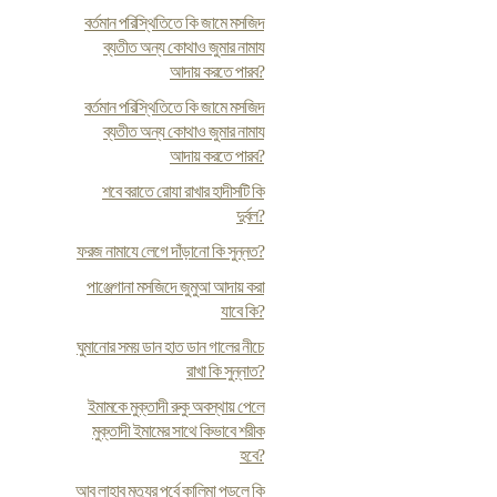
বর্তমান পরিস্থিতিতে কি জামে মসজিদ
ব্যতীত অন্য কোথাও জুমার নামায
আদায় করতে পারব?
বর্তমান পরিস্থিতিতে কি জামে মসজিদ
ব্যতীত অন্য কোথাও জুমার নামায
আদায় করতে পারব?
শবে বরাতে রোযা রাখার হাদীসটি কি
দুর্বল?
ফরজ নামাযে লেগে দাঁড়ানো কি সুন্নত?
পাঞ্জেগানা মসজিদে জুমুআ আদায় করা
যাবে কি?
ঘুমানোর সময় ডান হাত ডান গালের নীচে
রাখা কি সুন্নাত?
ইমামকে মুক্তাদী রুকু অবস্থায় পেলে
মুক্তাদী ইমামের সাথে কিভাবে শরীক
হবে?
আবু লাহাব মৃত্যুর পূর্বে কালিমা পড়লে কি