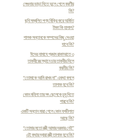
লেগুনার ভাড়া দিতে ভুলে গেলে করণীয়
কি?
ছবি সম্বলিত পণ্য বিক্রি করে অর্জিত
টাকা কি হালাল?
পালক সন্তানকে সম্পদের কিছু দেওয়া
যাবে কি?
ঈদের নামাযে প্রথম রাকাআতে ৩
তাকবীরের স্থানে চার তাকবীর দিলে
করনীয় কি?
“তোমাকে আমি রাখব না” একথা বললে
তালাক হবে কি?
কোন মহিলা তার সৎ ছেলেকে চুমু দিতে
পারবে কি?
একটি সন্তান মারা গেলে কোন ফজীলাত
আছে কি?
“তোমার মতো স্ত্রী আমার দরকার নেই”
এই কথার দ্বারা স্ত্রী তালাক হবে কি?