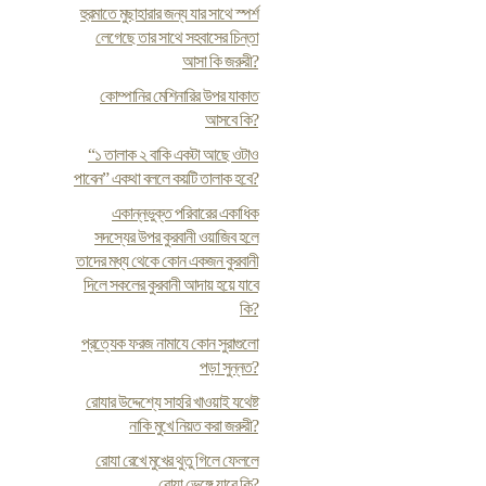
হুরমাতে মুছাহারার জন্য যার সাথে স্পর্শ
লেগেছে তার সাথে সহবাসের চিন্তা
আসা কি জরুরী?
কোম্পানির মেশিনারির উপর যাকাত
আসবে কি?
“১ তালাক ২ বাকি একটা আছে ওটাও
পাবেন” একথা বললে কয়টি তালাক হবে?
একান্নভুক্ত পরিবারের একাধিক
সদস্যের উপর কুরবানী ওয়াজিব হলে
তাদের মধ্য থেকে কোন একজন কুরবানী
দিলে সকলের কুরবানী আদায় হয়ে যাবে
কি?
প্রত্যেক ফরজ নামাযে কোন সুরাগুলো
পড়া সুন্নত?
রোযার উদ্দেশ্যে সাহরি খাওয়াই যথেষ্ট
নাকি মুখে নিয়ত করা জরুরী?
রোযা রেখে মুখের থুতু গিলে ফেললে
রোযা ভেঙ্গে যাবে কি?