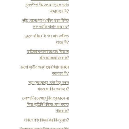
মুসল্লীগণ নীচ তলায় দাড়ালে নামায
আদায় হবে কি?
স্ত্রীর বোনের সাথে দৈহিক ভাবে মিলিত
হলে বউ কি তালাক হয়ে যায়?
দুরূদে নারিয়ার বিশেষ কোন ফজীলত
আছে কি?
ভাতিজাকে যাকাতের অর্থ দিয়ে ঘর
বানিয়ে দেওয়া যাবে কি?
কালো ব্যতীত অন্য রঙের খিযাব ব্যবহার
করা যাবে কি?
স্বপ্নের ব্যাখ্যা কেউ কিছু বললে
বাস্তবেও কি তেমন হবে?
কোম্পানির দেওয়া সুবিধা গ্রাহককে না
দিয়ে প্রতিনিধি নিজে ভোগ করতে
পারবে কি?
বাকিতে পণ্য বিক্রয় করা কি সুন্নাত?