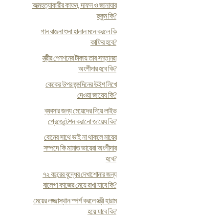
আত্মহত্যাকারীর কাফন, দাফন ও জানাযার
হুকুম কি?
গান বাজনা শুনা হালাল মনে করলে কি
কাফির হবে?
স্ত্রীর পেনশনের টাকায় তার সন্তানরা
অংশীদার হবে কি?
কেকের উপর জন্মদিনের উইশ লিখে
দেওয়া জায়েয কি?
ব্যবসার জন্য মেয়েদের দিয়ে লাইভ
প্রেজেন্টেশন করানো জায়েয কি?
বোনের সাথে ভাই না থাকলে মায়ের
সম্পদে কি মামাত ভায়েরা অংশীদার
হবে?
৭২ বছরের বৃদ্ধের দেখাশোনার জন্য
বালেগা কাজের মেয়ে রাখা যাবে কি?
মেয়ের লজ্জাস্থান স্পর্শ করলে স্ত্রী হারাম
হয়ে যাবে কি?