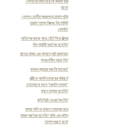
পেনশনের টাকা দিয়ে কি ব্যবসা করা
যাবে?
পেনশন ভোগীর সঞ্চয়পত্র হালাল নাকি
হারাম? হালাল ফিক্সড ডিপোজিট
কোনটা?
অফিসের কাজে পায়ে হেঁটে গিয়ে রিক্সার
বিল সাবমিট করা বৈধ হবে কি?
রাতের নামায এক সালামে আট রাকাআত
পড়ার দলীল আছে কি?
কনডম ব্যবহার করা কি জায়েয?
স্ত্রীকে আপনি চালাকের পরিবর্তে
তোতলানো ভাবে “আপনি তালাক”
বললে তালাক হবে কি?
ছবি প্রিন্ট দেওয়া বৈধ কি?
বাসায় পানি না থাকলে তায়াম্মুম করে
নামায পরা বৈধ হবে কি? নাকি এক মাইল
তালাশ করতে হবে?