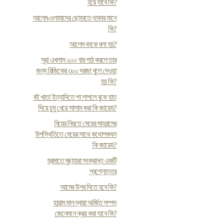
হয়ে যাবে কি?
আলেম-ওলামাদের ছোহবতে থাকার মানে
কি?
আলেম কাকে বলা হয়?
সূরা এখলাস ২০০ বার পাঠ করলে তার
জন্য রিজিকের ৩০০ দরজা খুলে দেওয়া
হয় কি?
ব‌ই খাতা ইত্যাদিতে পা লাগলে বুকে হাত
দিয়ে চুমু খেয়ে সালাম করা কি জায়েয?
বিয়ের নিয়তে মেয়ের মাহরামের
উপস্থিতিতে মেয়ের সাথে কথোপকথন
কি জায়েয?
হুরমাতে মুছাহারা সংক্রান্ত একটি
প্রশ্নোত্তর
আমের উশর দিতে হবে কি?
হারাম মাল দ্বারা অর্জিত সম্পদ
জেনেশুনে ক্রয় করা যাবে কি?