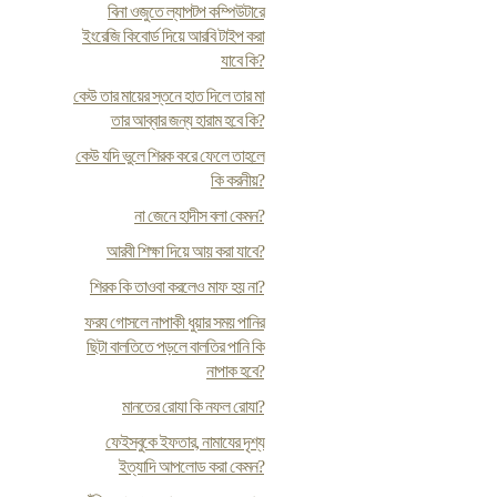
বিনা ওজুতে ল্যাপটপ কম্পিউটারে
ইংরেজি কিবোর্ড দিয়ে আরবি টাইপ করা
যাবে কি?
কেউ তার মায়ের স্তনে হাত দিলে তার মা
তার আব্বার জন্য হারাম হবে কি?
কেউ যদি ভুলে শিরক করে ফেলে তাহলে
কি করনীয়?
না জেনে হাদীস বলা কেমন?
আরবী শিক্ষা দিয়ে আয় করা যাবে?
শিরক কি তাওবা করলেও মাফ হয় না?
ফর‍য গোসলে নাপাকী ধুয়ার সময় পানির
ছিটা বালতিতে পড়লে বালতির পানি কি
নাপাক হবে?
মানতের রোযা কি নফল রোযা?
ফেইসবুকে ইফতার, নামাযের দৃশ্য
ইত্যাদি আপলোড করা কেমন?