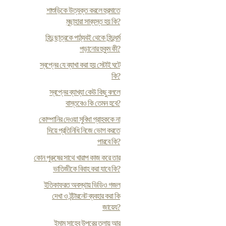
শাশুড়িকে উত্যক্ত করলে হুরমাতে
মুছাহারা সাব্যস্ত হয় কি?
হিন্দু ছাত্রকে পাঠ্যবই থেকে হিন্দুধর্ম
পড়ানোর হুকুম কী?
স্বপ্নের যে ব্যাখা করা হয় সেটাই ঘটে
কি?
স্বপ্নের ব্যাখ্যা কেউ কিছু বললে
বাস্তবেও কি তেমন হবে?
কোম্পানির দেওয়া সুবিধা গ্রাহককে না
দিয়ে প্রতিনিধি নিজে ভোগ করতে
পারবে কি?
কোন পুরুষের সাথে খারাপ কাজ করে তার
ভাতিজীকে বিবাহ করা যাবে কি?
ইতিকাফরত অবস্থায় ভিডিও গজল
দেখা ও ইন্টারনেট ব্যবহার করা কি
জায়েয?
ইমাম সাহেব উপরের তলায় আর