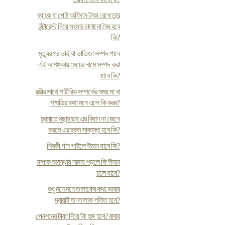
ব্যাংক বা পোষ্ট অফিসে টাকা রেখে তার
ইন্টারেস্ট দিয়ে সংসার চালানো বৈধ হবে
কি?
মৃত্যুর পর ভাই বা ভাতিজা সম্পদ পাবে
এই আশঙ্কায় মেয়ের নামে সম্পদ করা
যাবে কি?
স্ত্রীর সাথে শারীরিক সম্পর্কের সময় মা বা
শাশুড়ির কথা মনে এলে কি করব?
হুরমাতে মুছাহারাহ এর বিধান না জেনে
করলে এর হুকুম সাব্যস্ত হবে কি?
শিরকী গান গাইলে ঈমান যাবে কি?
নাপাক অবস্থায় নামায পড়লে কি ঈমান
চলে যাবে?
শুধু মনে মনে তালাকের কথা ভাবার
দ্বারাই তা তালাক পতিত হবে?
পেনশনের টাকা দিয়ে কি হজ হবে? বাবার