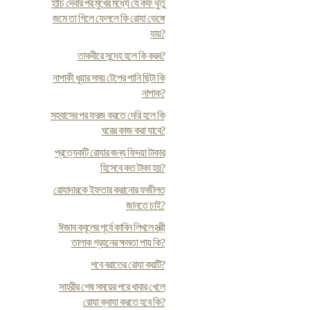
হাঁচি দেবার পর মুখের মধ্যে যে কফ থুতু
জমে তা গিলে ফেললে কি রোযা ভেঙ্গে
যায়?
তাকবীরে সন্দেহ হলে কি করব?
নাপাকী ধুয়ার সময় টেপের পানি ছিটা কি
নাপাক?
সহবাসের পর ফরজ করতে দেরি হলে কি
ঘরের কাজ করা যাবে?
প্রত্যেকটি রোযার জন্য ফিদয়া টাকার
হিসেবে কত টাকা হয়?
রোযাদারকে ইফতার করানোর ফজীলত
জানতে চাই?
ঈজাব কবূলের পূর্বে কাবিন লিখলে স্ত্রী
তালাক গ্রহনের ক্ষমতা পায় কি?
শবে বরাতের রোযা কয়টি?
সাহরীর শেষ সময়ের পরে খাবার খেলে
রোযা ক্বাযা করতে হবে কি?