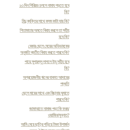
২৩ দিন পিরিয়ড চললে নামায পড়তে হবে
কি?
হিন্দু ব্যক্তির সাথে কসম কাটা যায় কি?
পিতামাতার অমতে বিবাহ করলে তা সহীহ
হবে কি?
বেকার ছেলে মেয়ের অভিভাবকের
অনুমতি ব্যতীত বিবাহ করতে পারবে কি?
পায়ে সুপারগ্লু লাগলে উযূ সহীহ হবে
কি?
অপ্রয়োজনীয় ঋনের যাকাত আদায়ের
পদ্ধতি
ছেলে মায়ের সাথে এক বিছানায় ঘুমাতে
পারবে কি?
জামাআতে নামাজ পড়া কি ফরয/
ওয়াজিব/সুন্নাত?
আমি মেয়ে ছাত্রি পড়িয়ে টাকা উপার্জন