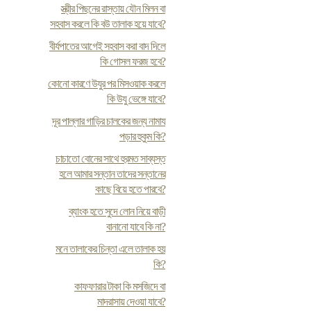
স্ত্রীর পিছনের রাস্তায় যৌন মিলন বা
সহবাস করলে কি বউ তালাক হয়ে যাবে?
বীর্যপাতের আগেই সহবাস করা বাদ দিলে
কি গোসল ফরজ হবে?
কোনো কারণে উযুর পর মিসওয়াক করলে
কি উযু ভেঙ্গে যাবে?
দূর পাল্লার গাড়ির চালকের জন্য নামায
পড়ার হুকুম কি?
চাচাতো বোনের সাথে হুরমত সাব্যস্ত
হলে আমার সন্তান তাদের সন্তানের
কাছে বিয়ে হতে পারবে?
ব্যাংক হতে সুদে লোন নিয়ে বাড়ী
বানানো যাবে কি না?
মনে তালাকের চিন্তা এলে তালাক হয়
কি?
কাফফারার টাকা কি মসজিদে বা
মাদরাসায় দেওয়া যাবে?