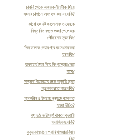
চাকরি থেকে অবসরকালীন টাকা দিয়ে
সংসার চালানো এবং হজ করা যাবে কি?
কারো হক নষ্ট করলে এবং তাদেরকে
বিস্তারিত বলতে লজ্জা পেলে হক
পৌঁছানোর সূরত কি?
তিন তালাক দেয়ার পরে ঘর সংসার করা
যাবে কি?
যাকাতের টাকা দিয়ে কি পুরস্কার দেয়া
যাবে?
সন্তান পিতামাতার রুমে অনুমতি ছাড়া
প্রবেশ করতে পারবে কি?
মুআজ্জীন ও ইমামের নূন্যতম বয়স কত
হওয়া উচিত?
শুধু ২/৪ ভরি স্বর্ণ থাকলে কুরবানী
ওয়াজিব হবে কি?
কুকুর কামড়ানো প্রানি খাওয়ার বিধান
কি?