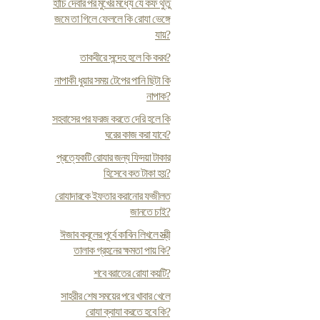
হাঁচি দেবার পর মুখের মধ্যে যে কফ থুতু
জমে তা গিলে ফেললে কি রোযা ভেঙ্গে
যায়?
তাকবীরে সন্দেহ হলে কি করব?
নাপাকী ধুয়ার সময় টেপের পানি ছিটা কি
নাপাক?
সহবাসের পর ফরজ করতে দেরি হলে কি
ঘরের কাজ করা যাবে?
প্রত্যেকটি রোযার জন্য ফিদয়া টাকার
হিসেবে কত টাকা হয়?
রোযাদারকে ইফতার করানোর ফজীলত
জানতে চাই?
ঈজাব কবূলের পূর্বে কাবিন লিখলে স্ত্রী
তালাক গ্রহনের ক্ষমতা পায় কি?
শবে বরাতের রোযা কয়টি?
সাহরীর শেষ সময়ের পরে খাবার খেলে
রোযা ক্বাযা করতে হবে কি?