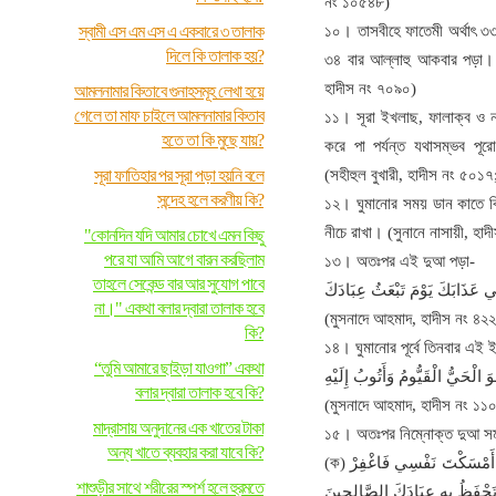
নং ১০৫৪৮)
স্বামী এস এম এস এ একবারে ৩ তালাক
১০। তাসবীহে ফাতেমী অর্থাৎ ৩৩
দিলে কি তালাক হয়?
৩৪ বার আল্লাহু আকবার পড়া। (
হাদীস নং ৭০৯০)
আমলনামার কিতাবে গুনাহসমূহ লেখা হয়ে
গেলে তা মাফ চাইলে আমলনামার কিতাব
১১। সূরা ইখলাছ, ফালাক্ব ও না
হতে তা কি মুছে যায়?
করে পা পর্যন্ত যথাসম্ভব প
সূরা ফাতিহার পর সূরা পড়া হয়নি বলে
(সহীহুল বুখারী, হাদীস নং ৫০১৭
সন্দেহ হলে করণীয় কি?
১২। ঘুমানোর সময় ডান কাতে ক
নীচে রাখা। (সুনানে নাসায়ী, হা
"কোনদিন যদি আমার চোখে এমন কিছু
পরে যা আমি আগে বারন করছিলাম
১৩। অতঃপর এই দুআ পড়া-
তাহলে সেকেন্ড বার আর সুযোগ পাবে
نِي عَذَابَكَ يَوْمَ تَبْعَثُ عِبَادَكَ
না।" একথা বলার দ্বারা তালাক হবে
(মুসনাদে আহমাদ, হাদীস নং ৪২২
কি?
১৪। ঘুমানোর পূর্বে তিনবার এই 
“তুমি আমারে ছাইড়া যাওগা” একথা
ُوَ الْحَيُّ الْقَيُّومُ وَأَتُوبُ إِلَيْهِ
বলার দ্বারা তালাক হবে কি?
(মুসনাদে আহমাদ, হাদীস নং ১১
মাদ্রাসায় অনুদানের এক খাতের টাকা
১৫। অতঃপর নিম্নোক্ত দুআ সম
অন্য খাতে ব্যবহার করা যাবে কি?
(ক) بِاسْمِكَ رَبِّ وَضَعْتُ جَنْبِي وَبِكَ أَرْفَعُهُ إِنْ أَمْسَكْتَ نَفْسِي فَاغْفِرْ
শাশুড়ীর সাথে শরীরের স্পর্শ হলে হুরমতে
 تَحْفَظُ بِهِ عِبَادَكَ الصَّالِحِينَ