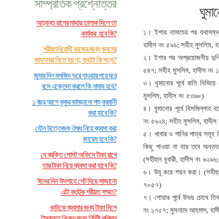
সাম্প্রতিক প্রশ্নোত্তর
ঘুমা
অত্যন্ত রাগের মাথায় তালাক দিলে তা
১। ইশার নামাযের পর যথাসম্ভব 
কার্যকর হবে কি?
হাদীস নং ৫৯৯; সহীহ মুসলিম, 
শরীয়তবিরোধী কাজের জন্য কসমের
২। ইশার পর অপ্রয়োজনীয় দুনিয়া
কাফফারা দিতে হয় না, কথাটা কি সত্য?
৫৪৭; সহীহ মুসলিম, হাদীস নং 
জুমার দিন মসজিদ ভরে যাওয়ার পরে ঘরে
৩। ঘুমানোর পূর্বে বাতি নিভিয়
বসে এক্তেদা করলে কি নামায হবে?
মুসলিম, হাদীস নং ৫৩৬৮)
১ বছর আগে কুকুর কামড়ানো পশু কুরবানী
৪। ঘুমানোর পূর্বে বিসমিল্লাহ 
করা যাবে কি?
নং ৫৬২৪; সহীহ মুসলিম, হাদীস
যৌন উত্তেজক ঔষধ নিয়ে ব্যবসা করা
৫। খাবার ও পানির পাত্র সমূহ 
জায়েয হবে কি?
কিছু পাওয়া না যায় তবে অন্তত
যে ব্যক্তি পোস্ট অফিসে টাকা রাখে
(সহীহুল বুখারী, হাদীস নং ৬২৯
তার টাকা নিয়ে ব্যবসা করা যাবে কি?
৬। উযূ করে শয়ন করা। (সহীহুল
ঈদের দিন ঈদগাহে গেট দিয়ে সাজানো
৭০৫৭)
এটা কতটুকু শরীয়ত সম্মত?
৭। শোয়ার পূর্বে উভয় চোখে তিন
কাউকে ব্যবসার জন্য টাকা দিলে
নং ১৭৫৭; মুসনাদে আহমাদ, হা
টাকাদাতা নিজের জন্য নির্দিষ্ট পরিমান