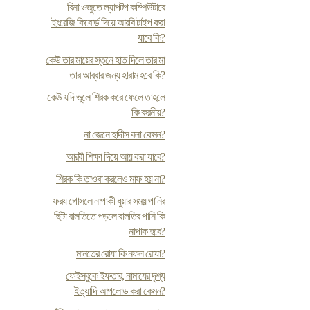
বিনা ওজুতে ল্যাপটপ কম্পিউটারে
ইংরেজি কিবোর্ড দিয়ে আরবি টাইপ করা
যাবে কি?
কেউ তার মায়ের স্তনে হাত দিলে তার মা
তার আব্বার জন্য হারাম হবে কি?
কেউ যদি ভুলে শিরক করে ফেলে তাহলে
কি করনীয়?
না জেনে হাদীস বলা কেমন?
আরবী শিক্ষা দিয়ে আয় করা যাবে?
শিরক কি তাওবা করলেও মাফ হয় না?
ফর‍য গোসলে নাপাকী ধুয়ার সময় পানির
ছিটা বালতিতে পড়লে বালতির পানি কি
নাপাক হবে?
মানতের রোযা কি নফল রোযা?
ফেইসবুকে ইফতার, নামাযের দৃশ্য
ইত্যাদি আপলোড করা কেমন?