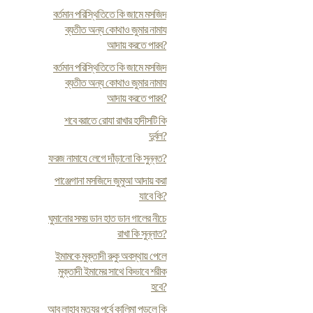
বর্তমান পরিস্থিতিতে কি জামে মসজিদ
ব্যতীত অন্য কোথাও জুমার নামায
আদায় করতে পারব?
বর্তমান পরিস্থিতিতে কি জামে মসজিদ
ব্যতীত অন্য কোথাও জুমার নামায
আদায় করতে পারব?
শবে বরাতে রোযা রাখার হাদীসটি কি
দুর্বল?
ফরজ নামাযে লেগে দাঁড়ানো কি সুন্নত?
পাঞ্জেগানা মসজিদে জুমুআ আদায় করা
যাবে কি?
ঘুমানোর সময় ডান হাত ডান গালের নীচে
রাখা কি সুন্নাত?
ইমামকে মুক্তাদী রুকু অবস্থায় পেলে
মুক্তাদী ইমামের সাথে কিভাবে শরীক
হবে?
আবু লাহাব মৃত্যুর পূর্বে কালিমা পড়লে কি