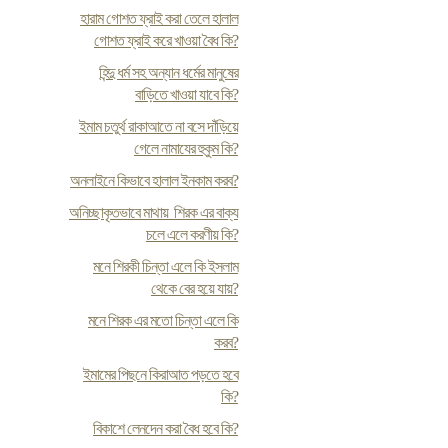
হারাম গোশত ফ্রাই করা তেলে হালাল
গোশত ফ্রাই করে খাওয়া বৈধ কি?
হিন্দু ধর্ম সহ অন্যান ধর্মের মানুষের
বাড়িতে খাওয়া যাবে কি?
ইমাম চতুর্থ রাকাআতে না বসে দাঁড়িয়ে
গেলে নামাযের হুকুম কি?
অনলাইনে কিভাবে হালাল ইনকাম করব?
অনিচ্ছাকৃতভাবে মাথায় শিরক এর বাক্য
চলে এলে করণীয় কি?
মনে শিরকী চিন্তা এলে কি ইসলাম
থেকে বের হয়ে যায়?
মনে শিরক এর মতো চিন্তা এলে কি
করব?
ইমামের পিছনে কিরাআত পড়তে হবে
কি?
বিকাশে লেনদেন করা বৈধ হবে কি?