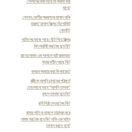
পেনশনের টাকা দিয়ে কি ব্যবসা করা
যাবে?
পেনশন ভোগীর সঞ্চয়পত্র হালাল নাকি
হারাম? হালাল ফিক্সড ডিপোজিট
কোনটা?
অফিসের কাজে পায়ে হেঁটে গিয়ে রিক্সার
বিল সাবমিট করা বৈধ হবে কি?
রাতের নামায এক সালামে আট রাকাআত
পড়ার দলীল আছে কি?
কনডম ব্যবহার করা কি জায়েয?
স্ত্রীকে আপনি চালাকের পরিবর্তে
তোতলানো ভাবে “আপনি তালাক”
বললে তালাক হবে কি?
ছবি প্রিন্ট দেওয়া বৈধ কি?
বাসায় পানি না থাকলে তায়াম্মুম করে
নামায পরা বৈধ হবে কি? নাকি এক মাইল
তালাশ করতে হবে?