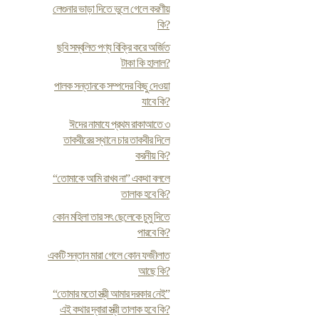
লেগুনার ভাড়া দিতে ভুলে গেলে করণীয়
কি?
ছবি সম্বলিত পণ্য বিক্রি করে অর্জিত
টাকা কি হালাল?
পালক সন্তানকে সম্পদের কিছু দেওয়া
যাবে কি?
ঈদের নামাযে প্রথম রাকাআতে ৩
তাকবীরের স্থানে চার তাকবীর দিলে
করনীয় কি?
“তোমাকে আমি রাখব না” একথা বললে
তালাক হবে কি?
কোন মহিলা তার সৎ ছেলেকে চুমু দিতে
পারবে কি?
একটি সন্তান মারা গেলে কোন ফজীলাত
আছে কি?
“তোমার মতো স্ত্রী আমার দরকার নেই”
এই কথার দ্বারা স্ত্রী তালাক হবে কি?