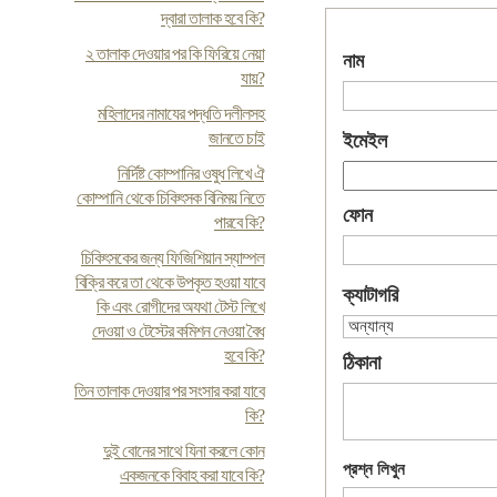
দ্বারা তালাক হবে কি?
২ তালাক দেওয়ার পর কি ফিরিয়ে নেয়া
নাম
যায়?
মহিলাদের নামাযের পদ্ধতি দলীলসহ
জানতে চাই
ইমেইল
নির্দিষ্ট কোম্পানির ওষুধ লিখে ঐ
কোম্পানি থেকে চিকিৎসক বিনিময় নিতে
ফোন
পারবে কি?
চিকিৎসকের জন্য ফিজিশিয়ান স্যাম্পল
বিক্রি করে তা থেকে উপকৃত হওয়া যাবে
ক্যাটাগরি
কি এবং রোগীদের অযথা টেস্ট লিখে
দেওয়া ও টেস্টের কমিশন নেওয়া বৈধ
হবে কি?
ঠিকানা
তিন তালাক দেওয়ার পর সংসার করা যাবে
কি?
দুই বোনের সাথে যিনা করলে কোন
প্রশ্ন লিখুন
একজনকে বিবাহ করা যাবে কি?