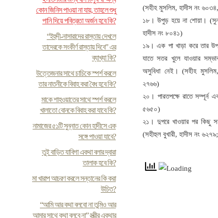
(সহীহ মুসলিম, হাদীস নং ৬০৩
কোন জিনিস পাওয়া না যায়, তাহলে শুধু
পানি দিয়ে পবিত্রতা অর্জন হবে কি?
১৮। উপুড় হয়ে না শোয়া। (সুন
হাদীস নং ৮০৪১)
“ইহুদী-নাসারাদের রাস্তায় দেখলে
১৯। এক পা খাড়া করে তার উপ
তাদেরকে সংকীর্ণ রাস্তায় দিবে” এর
ব্যাখ্যা কি?
যাতে সতর খুলে যাওয়ার সম্ভ
অসুবিধা নেই। (সহীহ মুসলিম
উত্তেজনার সাথে চাচিকে স্পর্শ করলে
তার নাতনীকে বিবাহ করা বৈধ হবে কি?
২৭৬৬)
২০। পারতপক্ষে রাতে সম্পূর্ন
মাকে শাহওয়াতের সাথে স্পর্শ করলে
৫৬৫০)
খালাতো বোনকে বিবাহ করা যাবে কি?
২১। দুপরে খাওয়ার পর কিছু 
নামাজের ৫১টি সুন্নাত কোন হাদীসে এক
(সহীহুল বুখারী, হাদীস নং ৬২৭৯
সঙ্গে পাওয়া যাবে?
তুই বাড়িত যাবিগা একথা বলার দ্বারা
তালাক হবে কি?
মা খারাপ আচরণ করলে সন্তানের কি করা
উচিত?
“আমি আর কথা বলবো না তুমিও আর
আমার সাথে কথা বলবে না” স্ত্রীর একথার