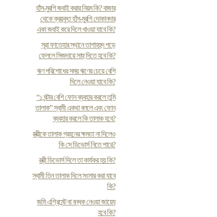
হাঁস-মুরগি জবাই করার নিয়ম কি? বাজার
থেকে ক্রয়কৃত হাঁস-মুরগি দোকানদার
একা জবাই করে দিলে খাওয়া যাবে কি?
সূরা ফাতেহার স্থানে তাশাহহুদ পড়ে
ফেললে সিজদায়ে সাহু দিতে হবে কি?
ঋণ পরিশোধের সময় ঋণের চেয়ে বেশি
দিলে নেওয়া যাবে কি?
“১ ঘন্টার বেশি ফোন ব্যবহার করলে তুমি
তালাক” স্বামী একথা বললে এবং ফোন
ব্যবহার করলে কি তালাক হবে?
স্ত্রীকে তালাক গ্রহনের ক্ষমতা না দিলেও
কি সে ডিভোর্স নিতে পারে?
স্ত্রী ডিভোর্স দিলে তা কার্যকর হয় কি?
স্বামী তিন তালাক দিলে সংসার করা যাবে
কি?
জমি এগ্রিমেন্ট বা বন্ধক নেওয়া জায়েয
হবে কি?