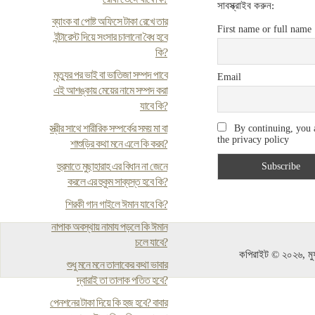
সাবস্ক্রাইব করুন:
ব্যাংক বা পোষ্ট অফিসে টাকা রেখে তার
First name or full name
ইন্টারেস্ট দিয়ে সংসার চালানো বৈধ হবে
কি?
মৃত্যুর পর ভাই বা ভাতিজা সম্পদ পাবে
Email
এই আশঙ্কায় মেয়ের নামে সম্পদ করা
যাবে কি?
স্ত্রীর সাথে শারীরিক সম্পর্কের সময় মা বা
By continuing, you 
the privacy policy
শাশুড়ির কথা মনে এলে কি করব?
হুরমাতে মুছাহারাহ এর বিধান না জেনে
করলে এর হুকুম সাব্যস্ত হবে কি?
শিরকী গান গাইলে ঈমান যাবে কি?
নাপাক অবস্থায় নামায পড়লে কি ঈমান
চলে যাবে?
কপিরাইট © ২০২৬, মুফ
শুধু মনে মনে তালাকের কথা ভাবার
দ্বারাই তা তালাক পতিত হবে?
পেনশনের টাকা দিয়ে কি হজ হবে? বাবার