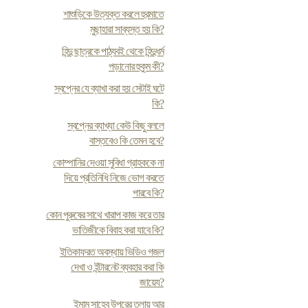
শাশুড়িকে উত্যক্ত করলে হুরমাতে
মুছাহারা সাব্যস্ত হয় কি?
হিন্দু ছাত্রকে পাঠ্যবই থেকে হিন্দুধর্ম
পড়ানোর হুকুম কী?
স্বপ্নের যে ব্যাখা করা হয় সেটাই ঘটে
কি?
স্বপ্নের ব্যাখ্যা কেউ কিছু বললে
বাস্তবেও কি তেমন হবে?
কোম্পানির দেওয়া সুবিধা গ্রাহককে না
দিয়ে প্রতিনিধি নিজে ভোগ করতে
পারবে কি?
কোন পুরুষের সাথে খারাপ কাজ করে তার
ভাতিজীকে বিবাহ করা যাবে কি?
ইতিকাফরত অবস্থায় ভিডিও গজল
দেখা ও ইন্টারনেট ব্যবহার করা কি
জায়েয?
ইমাম সাহেব উপরের তলায় আর