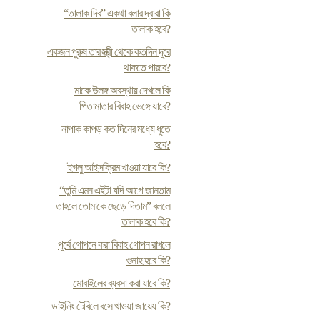
“তালাক দিব” একথা বলার দ্বারা কি
তালাক হবে?
একজন পুরুষ তার স্ত্রী থেকে কতদিন দূরে
থাকতে পারবে?
মাকে উলঙ্গ অবস্থায় দেখলে কি
পিতামাতার বিবাহ ভেঙ্গে যাবে?
নাপাক কাপড় কত দিনের মধ্যে ধুতে
হবে?
ইগলু আইসক্রিম খাওয়া যাবে কি?
“তুমি এমন এইটা যদি আগে জানতাম
তাহলে তোমাকে ছেড়ে দিতাম” বললে
তালাক হবে কি?
পূর্বে গোপনে করা বিবাহ গোপন রাখলে
গুনাহ হবে কি?
মোবাইলের ব্যবসা করা যাবে কি?
ডাইনিং টেবিলে বসে খাওয়া জায়েয কি?