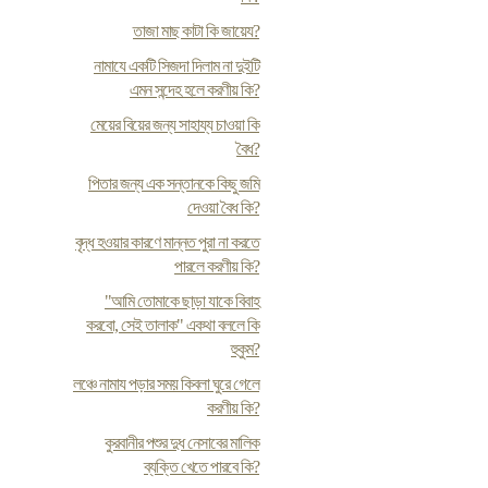
তাজা মাছ কাটা কি জায়েয?
নামাযে একটি সিজদা দিলাম না দুইটি
এমন সন্দেহ হলে করণীয় কি?
মেয়ের বিয়ের জন্য সাহায্য চাওয়া কি
বৈধ?
পিতার জন্য এক সন্তানকে কিছু জমি
দেওয়া বৈধ কি?
বৃদ্ধ হওয়ার কারণে মান্নত পুরা না করতে
পারলে করণীয় কি?
"আমি তোমাকে ছাড়া যাকে বিবাহ
করবো, সেই তালাক" একথা বললে কি
হুকুম?
লঞ্চে নামায পড়ার সময় কিবলা ঘুরে গেলে
করণীয় কি?
কুরবানীর পশুর দুধ নেসাবের মালিক
ব্যক্তি খেতে পারবে কি?