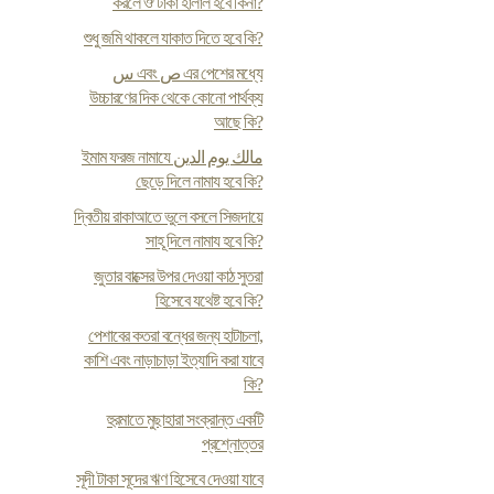
করলে ঔ টাকা হালাল হবে কিনা?
শুধু জমি থাকলে যাকাত দিতে হবে কি?
س এবং ص এর পেশের মধ্যে
উচ্চারণের দিক থেকে কোনো পার্থক্য
আছে কি?
ইমাম ফরজ নামাযে مالك يوم الدين
ছেড়ে দিলে নামায হবে কি?
দ্বিতীয় রাকাআতে ভুলে বসলে সিজদায়ে
সাহূ দিলে নামায হবে কি?
জুতার বাক্সের উপর দেওয়া কাঠ সুতরা
হিসেবে যথেষ্ট হবে কি?
পেশাবের কতরা বন্ধের জন্য হাটাচলা,
কাশি এবং নাড়াচাড়া ইত্যাদি করা যাবে
কি?
হুরমাতে মুছাহারা সংক্রান্ত একটি
প্রশ্নোত্তর
সূদী টাকা সূদের ঋণ হিসেবে দেওয়া যাবে