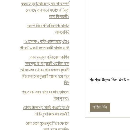
হুরমাতে মুছাহারার জন্য যার সাথে স্পর্শ
লেগেছে তার সাথে সহবাসের চিন্তা
আসা কি জরুরী?
কোম্পানির মেশিনারির উপর যাকাত
আসবে কি?
“১ তালাক ২ বাকি একটা আছে ওটাও
পাবেন” একথা বললে কয়টি তালাক হবে?
একান্নভুক্ত পরিবারের একাধিক
সদস্যের উপর কুরবানী ওয়াজিব হলে
তাদের মধ্য থেকে কোন একজন কুরবানী
দিলে সকলের কুরবানী আদায় হয়ে যাবে
প্রশ্নের উত্তর দিন: 4+6 =
কি?
প্রত্যেক ফরজ নামাযে কোন সুরাগুলো
পড়া সুন্নত?
রোযার উদ্দেশ্যে সাহরি খাওয়াই যথেষ্ট
নাকি মুখে নিয়ত করা জরুরী?
রোযা রেখে মুখের থুতু গিলে ফেললে
রোযা ভেঙ্গে যাবে কি?