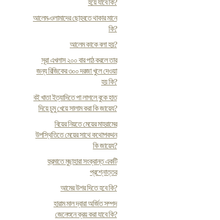
হয়ে যাবে কি?
আলেম-ওলামাদের ছোহবতে থাকার মানে
কি?
আলেম কাকে বলা হয়?
সূরা এখলাস ২০০ বার পাঠ করলে তার
জন্য রিজিকের ৩০০ দরজা খুলে দেওয়া
হয় কি?
ব‌ই খাতা ইত্যাদিতে পা লাগলে বুকে হাত
দিয়ে চুমু খেয়ে সালাম করা কি জায়েয?
বিয়ের নিয়তে মেয়ের মাহরামের
উপস্থিতিতে মেয়ের সাথে কথোপকথন
কি জায়েয?
হুরমাতে মুছাহারা সংক্রান্ত একটি
প্রশ্নোত্তর
আমের উশর দিতে হবে কি?
হারাম মাল দ্বারা অর্জিত সম্পদ
জেনেশুনে ক্রয় করা যাবে কি?