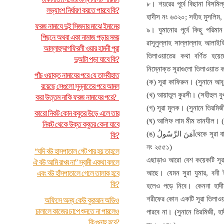
৮। শয়রের পূর্বে বিছানা বিসমি
লভ্যাংশ নির্ধারণ করতে পারবে কি?
হাদীস নং ৬৩২০; সহীহ মুসলিম,
ফরজ নামাযে দুই সিজদার মাঝে ইমামের
৯। ঘুমানোর পূর্বে কিছু পরি
পিছনে অথবা একা নামাজ পড়ার সময়
রাসূলুল্লাহ সাল্লাল্লাহ আলাই
আল্লাহুম্মাগফিরলী ওয়ার হামনী পুরা
তিলাওয়াতের কথা বর্ণিত হয়েছ
দুআটা পড়া যাবে কি?
নিম্নোক্ত সূরাগুলো তিলাওয়াত 
পাঁচ ওয়াক্ত নামাযের পরে যে তাসবীহাত
(ক) সূরা কাফিরুন। (সুনানে আব
রয়েছে সেগুলো সুন্নাতের পরে আমল
(খ) আয়াতুল কুরসী। (সহীহুল বু
করা উত্তম নাকি ফরজ নামাযের পরে?
(গ) সূরা মুলক। (সুনানে তিরমি
কারো নিকট কোন কবুতর উড়ে এলে তার
(ঘ) আলিফ লাম মীম তানযীল। (স
নিকট থেকে উক্ত কবুতর কেনা যাবে
(ঙ) آمَنَ الرَّسُولُথেকে সূরা বাক্বারার শেষ পর্যন্ত পড়া। (সুনানে তিরমিজী, হাদীস
কি?
নং ২৫৫১)
“যদি বউ হাসপাতাল গেট পার হয় তাহলে
এছাড়াও আরো বেশ কয়েকটি সূরা ঘ
ঐ বউ আমি রাখব না” স্বামী একথা বললে
এবং বউ হাঁসপাতালে গেলে তালাক হবে
আছে। যেমন সুরা যুমার, বনী
কি?
হলেও পড়ে নিবে। কেননা হাদী
শরীফের কোন একটি সূরা তিলাওয়
অফিসে অন্য কেউ কুরআন অডিও
চালালে কাজের চাপে শুনতে না পারলেও
পারবে না। (সুনানে তিরমিজী, হ
কি গুনাহ হবে?