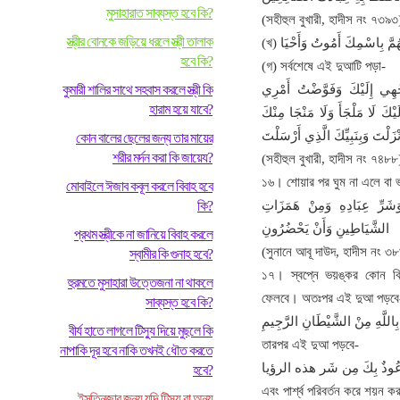
মুসাহারাত সাব্যস্ত হবে কি?
(সহীহুল বুখারী, হাদীস নং ৭৩৯৩
স্ত্রীর বোনকে জড়িয়ে ধরলে স্ত্রী তালাক
হবে কি?
(গ) সর্বশেষে এই দুআটি পড়া-
কুমারী শালির সাথে সহবাস করলে স্ত্রী কি
جْهِي إِلَيْكَ وَفَوَّضْتُ أَمْرِي
হারাম হয়ে যাবে?
َيْكَ لَا مَلْجَأَ وَلَا مَنْجَا مِنْكَ
َنْزَلْتَ وَبِنَبِيِّكَ الَّذِي أَرْسَلْتَ
কোন বালের ছেলের জন্য তার মায়ের
শরীর মর্দন করা কি জায়েয?
(সহীহুল বুখারী, হাদীস নং ৭৪৮৮
১৬। শোয়ার পর ঘুম না এলে বা 
মোবাইলে ঈজাব কবূল করলে বিবাহ হবে
কি?
وَشَرِّ عِبَادِهِ وَمِنْ هَمَزَاتِ
الشَّيَاطِينِ وَأَنْ يَحْضُرُونِ
প্রথম স্ত্রীকে না জানিয়ে বিবাহ করলে
(সুনানে আবূ দাউদ, হাদীস নং ৩
স্বামীর কি গুনাহ হবে?
১৭। স্বপ্নে ভয়ঙ্কর কোন কিছু
হুরমতে মুসাহারা উত্তেজনা না থাকলে
ফেলবে। অতঃপর এই দুআ পড়বে
সাব্যস্ত হবে কি?
بِاللَّهِ مِنْ الشَّيْطَانِ الرَّجِيمِ
বীর্য হাতে লাগলে টিস্যু দিয়ে মুছলে কি
তারপর এই দুআ পড়বে-
নাপাকি দূর হবে নাকি তখনই ধৌত করতে
ى أَعُوذٌ بِكَ مِن شَر ھذه الرؤیا
হবে?
এবং পার্শ্ব পরিবর্তন করে শয়ন 
ইসতিনজার জন্য যদি টিস্যু বা অন্য