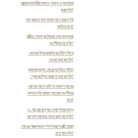
আত্মহত্যাকারীর কাফন, দাফন ও জানাযার
হুকুম কি?
গান বাজনা শুনা হালাল মনে করলে কি
কাফির হবে?
স্ত্রীর পেনশনের টাকায় তার সন্তানরা
অংশীদার হবে কি?
কেকের উপর জন্মদিনের উইশ লিখে
দেওয়া জায়েয কি?
ব্যবসার জন্য মেয়েদের দিয়ে লাইভ
প্রেজেন্টেশন করানো জায়েয কি?
বোনের সাথে ভাই না থাকলে মায়ের
সম্পদে কি মামাত ভায়েরা অংশীদার
হবে?
৭২ বছরের বৃদ্ধের দেখাশোনার জন্য
বালেগা কাজের মেয়ে রাখা যাবে কি?
মেয়ের লজ্জাস্থান স্পর্শ করলে স্ত্রী হারাম
হয়ে যাবে কি?