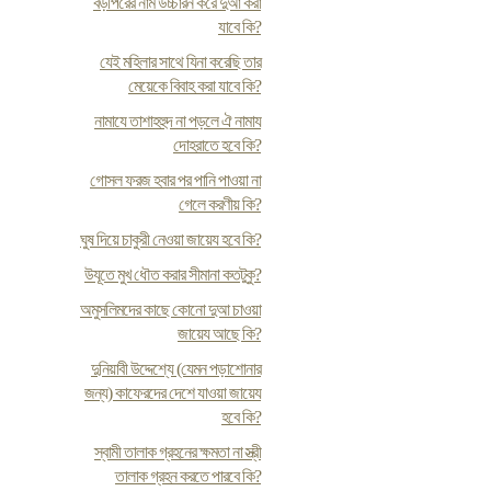
বড়পিরের নাম উচ্চারন করে দুআ করা
যাবে কি?
যেই মহিলার সাথে যিনা করেছি তার
মেয়েকে বিবাহ করা যাবে কি?
নামাযে তাশাহহুদ না পড়লে ঐ নামায
দোহরাতে হবে কি?
গোসল ফরজ হবার পর পানি পাওয়া না
গেলে করণীয় কি?
ঘুষ দিয়ে চাকুরী নেওয়া জায়েয হবে কি?
উযূতে মুখ ধৌত করার সীমানা কতটুকু?
অমুসলিমদের কাছে কোনো দুআ চাওয়া
জায়েয আছে কি?
দুনিয়াবী উদ্দেশ্যে (যেমন পড়াশোনার
জন্য) কাফেরদের দেশে যাওয়া জায়েয
হবে কি?
স্বামী তালাক গ্রহনের ক্ষমতা না স্ত্রী
তালাক গ্রহন করতে পারবে কি?