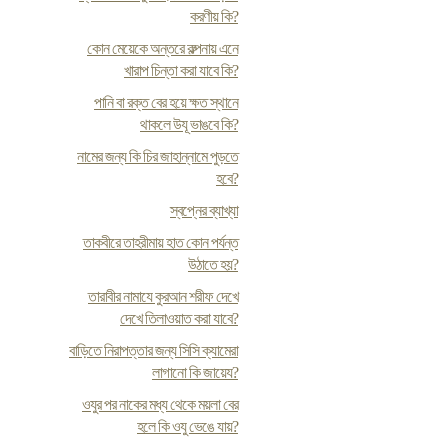
করণীয় কি?
কোন মেয়েকে অন্তরে কল্পনায় এনে
খারাপ চিন্তা করা যাবে কি?
পানি বা রক্ত বের হয়ে ক্ষত স্থানে
থাকলে উযূ ভাঙবে কি?
নামের জন্য কি চির জাহান্নামে পুড়তে
হবে?
স্বপ্নের ব্যাখ্যা
তাকবীরে তাহরীমায় হাত কোন পর্যন্ত
উঠাতে হয়?
তারাবীর নামাযে কুরআন শরীফ দেখে
দেখে তিলাওয়াত করা যাবে?
বাড়িতে নিরাপত্তার জন্য সিসি ক্যামেরা
লাগানো কি জায়েয?
ওযুর পর নাকের মধ্য থেকে ময়লা বের
হলে কি ওযু ভেঙে যায়?