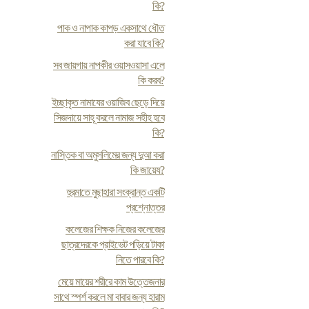
কি?
পাক ও নাপাক কাপড় একসাথে ধৌত
করা যাবে কি?
সব জায়গায় নাপকীর ওয়াসওয়াসা এলে
কি করব?
ইচ্ছাকৃত নামাযের ওয়াজিব ছেড়ে দিয়ে
সিজদায়ে সাহূ করলে নামাজ সহীহ হবে
কি?
নাস্তিক বা অমুসলিমের জন্য দুআ করা
কি জায়েয?
হুরমাতে মুছাহারা সংক্রান্ত একটি
প্রশ্নোত্তর
কলেজের শিক্ষক নিজের কলেজের
ছাত্রদেরকে প্রাইভেট পড়িয়ে টাকা
নিতে পারবে কি?
মেয়ে মায়ের শরীরে কাম উত্তেজনার
সাথে স্পর্শ করলে মা বাবার জন্য হারাম