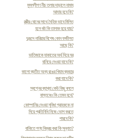
মুসল্লীগণ নীচ তলায় দাড়ালে নামায
আদায় হবে কি?
স্ত্রীর বোনের সাথে দৈহিক ভাবে মিলিত
হলে বউ কি তালাক হয়ে যায়?
দুরূদে নারিয়ার বিশেষ কোন ফজীলত
আছে কি?
ভাতিজাকে যাকাতের অর্থ দিয়ে ঘর
বানিয়ে দেওয়া যাবে কি?
কালো ব্যতীত অন্য রঙের খিযাব ব্যবহার
করা যাবে কি?
স্বপ্নের ব্যাখ্যা কেউ কিছু বললে
বাস্তবেও কি তেমন হবে?
কোম্পানির দেওয়া সুবিধা গ্রাহককে না
দিয়ে প্রতিনিধি নিজে ভোগ করতে
পারবে কি?
বাকিতে পণ্য বিক্রয় করা কি সুন্নাত?