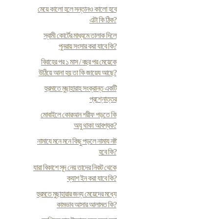
মেয়ে কালো হলে সন্তানও কালো হবে
এটা কি ঠিক?
স্বামী কোর্টের মাধ্যমে তালাক দিলে
পুনরায় সংসার করা যাবে কি?
বিবাহের পর ১ মাস / বছর পর মেয়েকে
উঠিয়ে আনা হয় তা কি জায়েয আছে?
হুরমাতে মুছাহারাহ সংক্রান্ত একটি
প্রশ্নোত্তর
মোবাইলে কোরআন শরীফ পড়তে কি
অযু থাকা আবশ্যক?
নামাযে মনে মনে কিছু পড়লে নামায নষ্ট
হবে কি?
যারা বিকাশে সূদ নেয় তাদের নিকট থেকে
ক্যাশ ইন করা যাবে কি?
হুরমতে মুছাহারার জন্য মেয়েদের মধ্যে
কামভাব আসার আলামত কি?