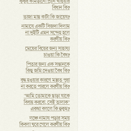
কুকুর কামড়ানো প্রানি খাওয়ার
বিধান কি?
তাজা মাছ কাটা কি জায়েয?
নামাযে একটি সিজদা দিলাম
না দুইটি এমন সন্দেহ হলে
করণীয় কি?
মেয়ের বিয়ের জন্য সাহায্য
চাওয়া কি বৈধ?
পিতার জন্য এক সন্তানকে
কিছু জমি দেওয়া বৈধ কি?
বৃদ্ধ হওয়ার কারণে মান্নত পুরা
না করতে পারলে করণীয় কি?
"আমি তোমাকে ছাড়া যাকে
বিবাহ করবো, সেই তালাক"
একথা বললে কি হুকুম?
লঞ্চে নামায পড়ার সময়
কিবলা ঘুরে গেলে করণীয় কি?