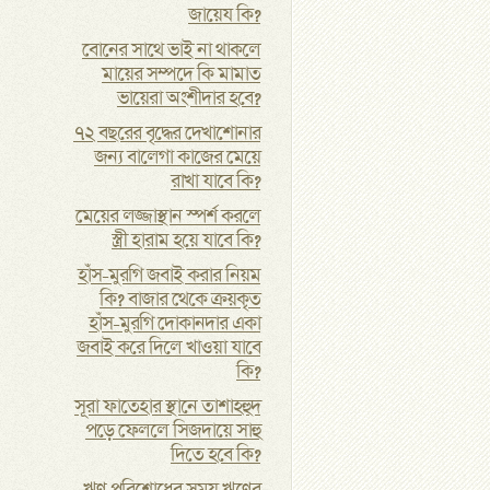
জায়েয কি?
বোনের সাথে ভাই না থাকলে
মায়ের সম্পদে কি মামাত
ভায়েরা অংশীদার হবে?
৭২ বছরের বৃদ্ধের দেখাশোনার
জন্য বালেগা কাজের মেয়ে
রাখা যাবে কি?
মেয়ের লজ্জাস্থান স্পর্শ করলে
স্ত্রী হারাম হয়ে যাবে কি?
হাঁস-মুরগি জবাই করার নিয়ম
কি? বাজার থেকে ক্রয়কৃত
হাঁস-মুরগি দোকানদার একা
জবাই করে দিলে খাওয়া যাবে
কি?
সূরা ফাতেহার স্থানে তাশাহহুদ
পড়ে ফেললে সিজদায়ে সাহু
দিতে হবে কি?