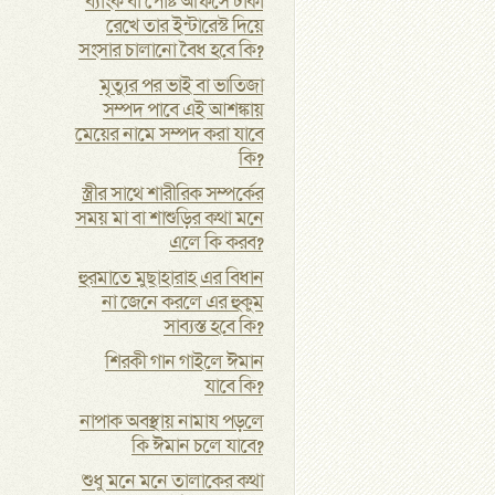
ব্যাংক বা পোষ্ট অফিসে টাকা
রেখে তার ইন্টারেস্ট দিয়ে
সংসার চালানো বৈধ হবে কি?
মৃত্যুর পর ভাই বা ভাতিজা
সম্পদ পাবে এই আশঙ্কায়
মেয়ের নামে সম্পদ করা যাবে
কি?
স্ত্রীর সাথে শারীরিক সম্পর্কের
সময় মা বা শাশুড়ির কথা মনে
এলে কি করব?
হুরমাতে মুছাহারাহ এর বিধান
না জেনে করলে এর হুকুম
সাব্যস্ত হবে কি?
শিরকী গান গাইলে ঈমান
যাবে কি?
নাপাক অবস্থায় নামায পড়লে
কি ঈমান চলে যাবে?
শুধু মনে মনে তালাকের কথা