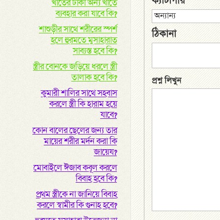
ক্যাটাগরি
খাতের টাকা অন্য খাতে
ব্যবহার করা যাবে কি?
শাশুড়ীর সাথে শরীরের স্পর্শ
ঠিকানা
হলে হুরমতে মুসাহারাত
সাব্যস্ত হবে কি?
স্ত্রীর বোনকে জড়িয়ে ধরলে স্ত্রী
তালাক হবে কি?
প্রশ্ন লিখুন
কুমারী শালির সাথে সহবাস
করলে স্ত্রী কি হারাম হয়ে
যাবে?
কোন বালের ছেলের জন্য তার
মায়ের শরীর মর্দন করা কি
জায়েয?
মোবাইলে ঈজাব কবূল করলে
বিবাহ হবে কি?
প্রথম স্ত্রীকে না জানিয়ে বিবাহ
করলে স্বামীর কি গুনাহ হবে?