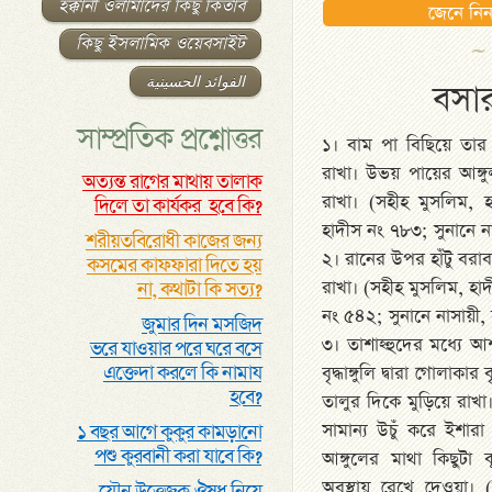
হক্কানী ওলামাদের কিছু কিতাব
জেনে নি
কিছু ইসলামিক ওয়েবসাইট
الفوائد الحسينية
বসার
সাম্প্রতিক প্রশ্নোত্তর
১। বাম পা বিছিয়ে তা
রাখা। উভয় পায়ের আঙ্গু
অত্যন্ত রাগের মাথায় তালাক
রাখা। (সহীহ মুসলিম, 
দিলে তা কার্যকর হবে কি?
হাদীস নং ৭৮৩; সুনানে ন
শরীয়তবিরোধী কাজের জন্য
২। রানের উপর হাঁটু বরাব
কসমের কাফফারা দিতে হয়
রাখা। (সহীহ মুসলিম, হ
না, কথাটা কি সত্য?
নং ৫৪২; সুনানে নাসায়ী,
জুমার দিন মসজিদ
৩। তাশাহ্হুদের মধ্যে 
ভরে যাওয়ার পরে ঘরে বসে
এক্তেদা করলে কি নামায
বৃদ্ধাঙ্গুলি দ্বারা গোলাকা
হবে?
তালুর দিকে মুড়িয়ে রাখা
সামান্য উচুঁ করে ইশারা
১ বছর আগে কুকুর কামড়ানো
পশু কুরবানী করা যাবে কি?
আঙ্গুলের মাথা কিছুটা
অবস্থায় রেখে দেওয়া। 