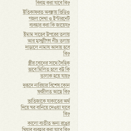
বিবাহ করা যাবে কি?
ইতিকাফরত অবস্থায় ভিডিও
গজল দেখা ও ইন্টারনেট
ব্যবহার করা কি জায়েয?
ইমাম সাহেব উপরের তলায়
আর মুসল্লীগণ নীচ তলায়
দাড়ালে নামায আদায় হবে
কি?
স্ত্রীর বোনের সাথে দৈহিক
ভাবে মিলিত হলে বউ কি
তালাক হয়ে যায়?
দুরূদে নারিয়ার বিশেষ কোন
ফজীলত আছে কি?
ভাতিজাকে যাকাতের অর্থ
দিয়ে ঘর বানিয়ে দেওয়া যাবে
কি?
কালো ব্যতীত অন্য রঙের
খিযাব ব্যবহার করা যাবে কি?