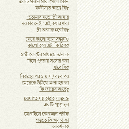
একটি সন্তান মারা গেলে কোন
ফজীলাত আছে কি?
“তোমার মতো স্ত্রী আমার
দরকার নেই” এই কথার দ্বারা
স্ত্রী তালাক হবে কি?
মেয়ে কালো হলে সন্তানও
কালো হবে এটা কি ঠিক?
স্বামী কোর্টের মাধ্যমে তালাক
দিলে পুনরায় সংসার করা
যাবে কি?
বিবাহের পর ১ মাস / বছর পর
মেয়েকে উঠিয়ে আনা হয় তা
কি জায়েয আছে?
হুরমাতে মুছাহারাহ সংক্রান্ত
একটি প্রশ্নোত্তর
মোবাইলে কোরআন শরীফ
পড়তে কি অযু থাকা
আবশ্যক?