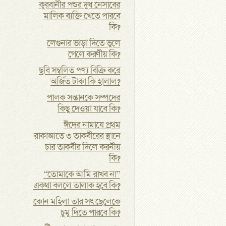
কুরবানীর পশুর দুধ নেসাবের
মালিক ব্যক্তি খেতে পারবে
কি?
লেগুনার ভাড়া দিতে ভুলে
গেলে করণীয় কি?
ছবি সম্বলিত পণ্য বিক্রি করে
অর্জিত টাকা কি হালাল?
পালক সন্তানকে সম্পদের
কিছু দেওয়া যাবে কি?
ঈদের নামাযে প্রথম
রাকাআতে ৩ তাকবীরের স্থানে
চার তাকবীর দিলে করনীয়
কি?
“তোমাকে আমি রাখব না”
একথা বললে তালাক হবে কি?
কোন মহিলা তার সৎ ছেলেকে
চুমু দিতে পারবে কি?