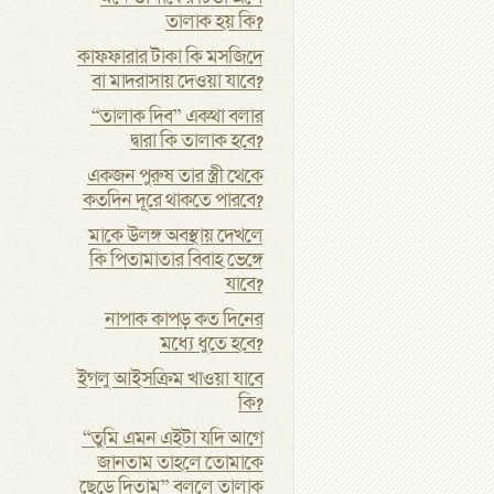
তালাক হয় কি?
কাফফারার টাকা কি মসজিদে
বা মাদরাসায় দেওয়া যাবে?
“তালাক দিব” একথা বলার
দ্বারা কি তালাক হবে?
একজন পুরুষ তার স্ত্রী থেকে
কতদিন দূরে থাকতে পারবে?
মাকে উলঙ্গ অবস্থায় দেখলে
কি পিতামাতার বিবাহ ভেঙ্গে
যাবে?
নাপাক কাপড় কত দিনের
মধ্যে ধুতে হবে?
ইগলু আইসক্রিম খাওয়া যাবে
কি?
“তুমি এমন এইটা যদি আগে
জানতাম তাহলে তোমাকে
ছেড়ে দিতাম” বললে তালাক