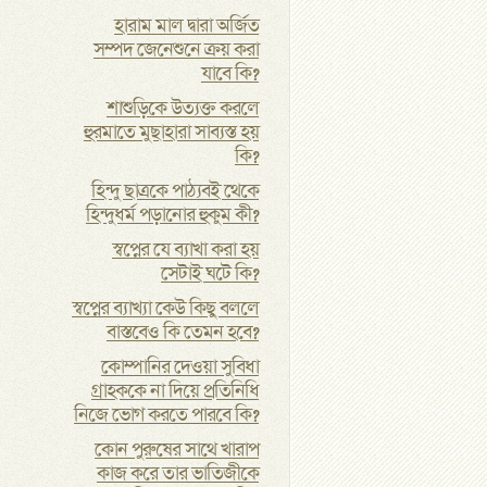
হারাম মাল দ্বারা অর্জিত
সম্পদ জেনেশুনে ক্রয় করা
যাবে কি?
শাশুড়িকে উত্যক্ত করলে
হুরমাতে মুছাহারা সাব্যস্ত হয়
কি?
হিন্দু ছাত্রকে পাঠ্যবই থেকে
হিন্দুধর্ম পড়ানোর হুকুম কী?
স্বপ্নের যে ব্যাখা করা হয়
সেটাই ঘটে কি?
স্বপ্নের ব্যাখ্যা কেউ কিছু বললে
বাস্তবেও কি তেমন হবে?
কোম্পানির দেওয়া সুবিধা
গ্রাহককে না দিয়ে প্রতিনিধি
নিজে ভোগ করতে পারবে কি?
কোন পুরুষের সাথে খারাপ
কাজ করে তার ভাতিজীকে