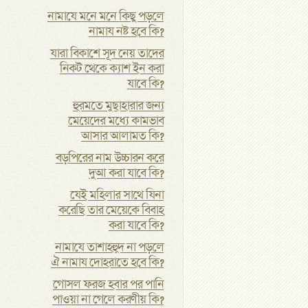
নামাযে মনে মনে কিছু পড়লে
নামায নষ্ট হবে কি?
যারা বিকাশে সূদ নেয় তাদের
নিকট থেকে ক্যাশ ইন করা
যাবে কি?
হুরমতে মুছাহারার জন্য
মেয়েদের মধ্যে কামভাব
আসার আলামত কি?
বড়পিরের নাম উচ্চারন করে
দুআ করা যাবে কি?
যেই মহিলার সাথে যিনা
করেছি তার মেয়েকে বিবাহ
করা যাবে কি?
নামাযে তাশাহহুদ না পড়লে
ঐ নামায দোহরাতে হবে কি?
গোসল ফরজ হবার পর পানি
পাওয়া না গেলে করণীয় কি?