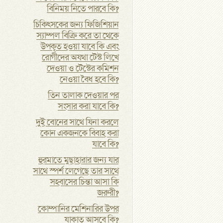
বিনিময় নিতে পারবে কি?
চিকিৎসকের জন্য ফিজিশিয়ান
স্যাম্পল বিক্রি করে তা থেকে
উপকৃত হওয়া যাবে কি এবং
রোগীদের অযথা টেস্ট লিখে
দেওয়া ও টেস্টের কমিশন
নেওয়া বৈধ হবে কি?
তিন তালাক দেওয়ার পর
সংসার করা যাবে কি?
দুই বোনের সাথে যিনা করলে
কোন একজনকে বিবাহ করা
যাবে কি?
হুরমাতে মুছাহারার জন্য যার
সাথে স্পর্শ লেগেছে তার সাথে
সহবাসের চিন্তা আসা কি
জরুরী?
কোম্পানির মেশিনারির উপর
যাকাত আসবে কি?