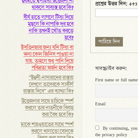
হুরমতে মুসাহারা উত্তেজনা না
প্রশ্নের উত্তর দিন: 4+
থাকলে সাব্যস্ত হবে কি?
বীর্য হাতে লাগলে টিস্যু দিয়ে
মুছলে কি নাপাকি দূর হবে
নাকি তখনই ধৌত করতে
হবে?
ইসতিনজার জন্য যদি টিস্যু বা
অন্য কোন জিনিস পাওয়া না
যায়, তাহলে শুধু পানি দিয়ে
পবিত্রতা অর্জন হবে কি?
সাবস্ক্রাইব করুন:
“ইহুদী-নাসারাদের রাস্তায়
First name or full name
দেখলে তাদেরকে সংকীর্ণ
রাস্তায় দিবে” এর ব্যাখ্যা কি?
উত্তেজনার সাথে চাচিকে স্পর্শ
Email
করলে তার নাতনীকে বিবাহ
করা বৈধ হবে কি?
মাকে শাহওয়াতের সাথে স্পর্শ
By continuing, you
করলে খালাতো বোনকে
the privacy policy