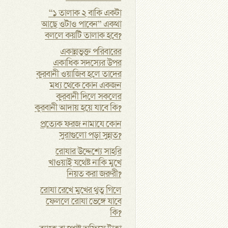
“১ তালাক ২ বাকি একটা
আছে ওটাও পাবেন” একথা
বললে কয়টি তালাক হবে?
একান্নভুক্ত পরিবারের
একাধিক সদস্যের উপর
কুরবানী ওয়াজিব হলে তাদের
মধ্য থেকে কোন একজন
কুরবানী দিলে সকলের
কুরবানী আদায় হয়ে যাবে কি?
প্রত্যেক ফরজ নামাযে কোন
সুরাগুলো পড়া সুন্নত?
রোযার উদ্দেশ্যে সাহরি
খাওয়াই যথেষ্ট নাকি মুখে
নিয়ত করা জরুরী?
রোযা রেখে মুখের থুতু গিলে
ফেললে রোযা ভেঙ্গে যাবে
কি?