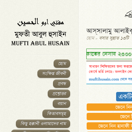
আস্‌সালামু আলাইক
হোম
»
বসার সুন্নাত ১৩টি
বর্তমান যাকাতের নেসাব ২৩০০০০/- (দুই লক্ষ ত্রি
হোম
সংক্ষিপ্ত জীবনী
প্রবন্ধ
প্রশ্নোত্তর
একটি
বয়ান
জেনে নিন
কিতাবসমূহ
জেনে 
কিছু হক্কানী ওলামাদের নাম
জেনে নিন হানাফী 