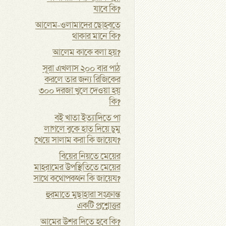
যাবে কি?
আলেম-ওলামাদের ছোহবতে
থাকার মানে কি?
আলেম কাকে বলা হয়?
সূরা এখলাস ২০০ বার পাঠ
করলে তার জন্য রিজিকের
৩০০ দরজা খুলে দেওয়া হয়
কি?
ব‌ই খাতা ইত্যাদিতে পা
লাগলে বুকে হাত দিয়ে চুমু
খেয়ে সালাম করা কি জায়েয?
বিয়ের নিয়তে মেয়ের
মাহরামের উপস্থিতিতে মেয়ের
সাথে কথোপকথন কি জায়েয?
হুরমাতে মুছাহারা সংক্রান্ত
একটি প্রশ্নোত্তর
আমের উশর দিতে হবে কি?