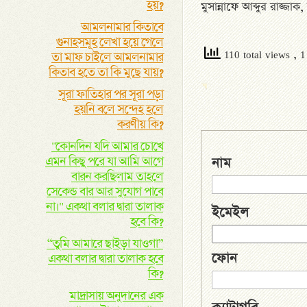
হয়?
মুসান্নাফে আব্দুর রাজ্জ
আমলনামার কিতাবে
গুনাহসমূহ লেখা হয়ে গেলে
110 total views
, 1
তা মাফ চাইলে আমলনামার
কিতাব হতে তা কি মুছে যায়?
সূরা ফাতিহার পর সূরা পড়া
হয়নি বলে সন্দেহ হলে
করণীয় কি?
"কোনদিন যদি আমার চোখে
এমন কিছু পরে যা আমি আগে
নাম
বারন করছিলাম তাহলে
সেকেন্ড বার আর সুযোগ পাবে
না।" একথা বলার দ্বারা তালাক
ইমেইল
হবে কি?
“তুমি আমারে ছাইড়া যাওগা”
ফোন
একথা বলার দ্বারা তালাক হবে
কি?
মাদ্রাসায় অনুদানের এক