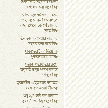
টাকা দিয়ে সংসার চালানো
এবং হজ করা যাবে কি?
কারো হক নষ্ট করলে এবং
তাদেরকে বিস্তারিত বলতে
লজ্জা পেলে হক পৌঁছানোর
সূরত কি?
তিন তালাক দেয়ার পরে ঘর
সংসার করা যাবে কি?
যাকাতের টাকা দিয়ে কি
পুরস্কার দেয়া যাবে?
সন্তান পিতামাতার রুমে
অনুমতি ছাড়া প্রবেশ করতে
পারবে কি?
মুআজ্জীন ও ইমামের নূন্যতম
বয়স কত হওয়া উচিত?
শুধু ২/৪ ভরি স্বর্ণ থাকলে
কুরবানী ওয়াজিব হবে কি?