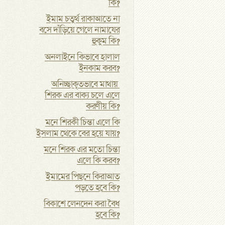
কি?
ইমাম চতুর্থ রাকাআতে না
বসে দাঁড়িয়ে গেলে নামাযের
হুকুম কি?
অনলাইনে কিভাবে হালাল
ইনকাম করব?
অনিচ্ছাকৃতভাবে মাথায়
শিরক এর বাক্য চলে এলে
করণীয় কি?
মনে শিরকী চিন্তা এলে কি
ইসলাম থেকে বের হয়ে যায়?
মনে শিরক এর মতো চিন্তা
এলে কি করব?
ইমামের পিছনে কিরাআত
পড়তে হবে কি?
বিকাশে লেনদেন করা বৈধ
হবে কি?