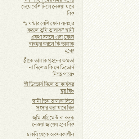
ঋণ পরিশোধের সময় ঋণের
চেয়ে বেশি দিলে নেওয়া যাবে
কি?
“১ ঘন্টার বেশি ফোন ব্যবহার
করলে তুমি তালাক” স্বামী
একথা বললে এবং ফোন
ব্যবহার করলে কি তালাক
হবে?
স্ত্রীকে তালাক গ্রহনের ক্ষমতা
না দিলেও কি সে ডিভোর্স
নিতে পারে?
স্ত্রী ডিভোর্স দিলে তা কার্যকর
হয় কি?
স্বামী তিন তালাক দিলে
সংসার করা যাবে কি?
জমি এগ্রিমেন্ট বা বন্ধক
নেওয়া জায়েয হবে কি?
চাকরি থেকে অবসরকালীন