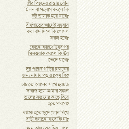
স্ত্রীর পিছনের রাস্তায় যৌন
মিলন বা সহবাস করলে কি
বউ তালাক হয়ে যাবে?
বীর্যপাতের আগেই সহবাস
করা বাদ দিলে কি গোসল
ফরজ হবে?
কোনো কারণে উযুর পর
মিসওয়াক করলে কি উযু
ভেঙ্গে যাবে?
দূর পাল্লার গাড়ির চালকের
জন্য নামায পড়ার হুকুম কি?
চাচাতো বোনের সাথে হুরমত
সাব্যস্ত হলে আমার সন্তান
তাদের সন্তানের কাছে বিয়ে
হতে পারবে?
ব্যাংক হতে সুদে লোন নিয়ে
বাড়ী বানানো যাবে কি না?
মনে তালাকের চিন্তা এলে