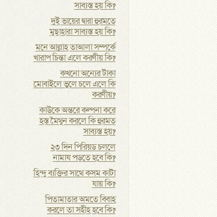
সাব্যস্ত হয় কি?
দুই ভায়ের দ্বারা হুরমতে
মুছাহারা সাব্যস্ত হয় কি?
মনে আল্লাহ তাআলা সম্পর্কে
খারাপ চিন্তা এলে করণীয় কি?
কখনো অন্যের টাকা
মোবাইলে ভুলে চলে এলে কি
করণীয়?
কাউকে অন্তরে কল্পনা করে
হস্ত মৈথুন করলে কি হুরমত
সাব্যস্ত হয়?
২৩ দিন পিরিয়ড চললে
নামায পড়তে হবে কি?
হিন্দু ব্যক্তির সাথে কসম কাটা
যায় কি?
পিতামাতার অমতে বিবাহ
করলে তা সহীহ হবে কি?