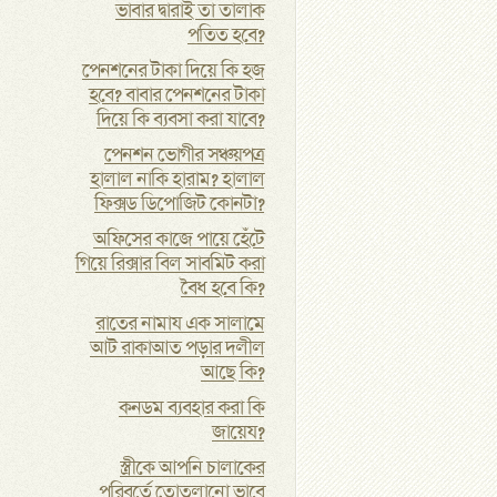
ভাবার দ্বারাই তা তালাক
পতিত হবে?
পেনশনের টাকা দিয়ে কি হজ
হবে? বাবার পেনশনের টাকা
দিয়ে কি ব্যবসা করা যাবে?
পেনশন ভোগীর সঞ্চয়পত্র
হালাল নাকি হারাম? হালাল
ফিক্সড ডিপোজিট কোনটা?
অফিসের কাজে পায়ে হেঁটে
গিয়ে রিক্সার বিল সাবমিট করা
বৈধ হবে কি?
রাতের নামায এক সালামে
আট রাকাআত পড়ার দলীল
আছে কি?
কনডম ব্যবহার করা কি
জায়েয?
স্ত্রীকে আপনি চালাকের
পরিবর্তে তোতলানো ভাবে