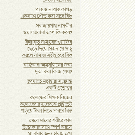
দেওয়া যাবে কি?
পাক ও নাপাক কাপড়
একসাথে ধৌত করা যাবে কি?
সব জায়গায় নাপকীর
ওয়াসওয়াসা এলে কি করব?
ইচ্ছাকৃত নামাযের ওয়াজিব
ছেড়ে দিয়ে সিজদায়ে সাহূ
করলে নামাজ সহীহ হবে কি?
নাস্তিক বা অমুসলিমের জন্য
দুআ করা কি জায়েয?
হুরমাতে মুছাহারা সংক্রান্ত
একটি প্রশ্নোত্তর
কলেজের শিক্ষক নিজের
কলেজের ছাত্রদেরকে প্রাইভেট
পড়িয়ে টাকা নিতে পারবে কি?
মেয়ে মায়ের শরীরে কাম
উত্তেজনার সাথে স্পর্শ করলে
মা বাবার জন্য হারাম হয়ে