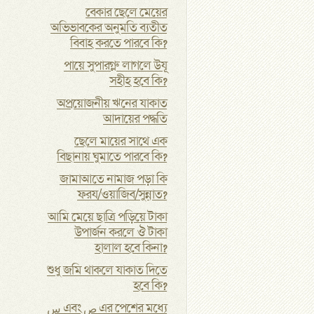
বেকার ছেলে মেয়ের
অভিভাবকের অনুমতি ব্যতীত
বিবাহ করতে পারবে কি?
পায়ে সুপারগ্লু লাগলে উযূ
সহীহ হবে কি?
অপ্রয়োজনীয় ঋনের যাকাত
আদায়ের পদ্ধতি
ছেলে মায়ের সাথে এক
বিছানায় ঘুমাতে পারবে কি?
জামাআতে নামাজ পড়া কি
ফরয/ওয়াজিব/সুন্নাত?
আমি মেয়ে ছাত্রি পড়িয়ে টাকা
উপার্জন করলে ঔ টাকা
হালাল হবে কিনা?
শুধু জমি থাকলে যাকাত দিতে
হবে কি?
س এবং ص এর পেশের মধ্যে