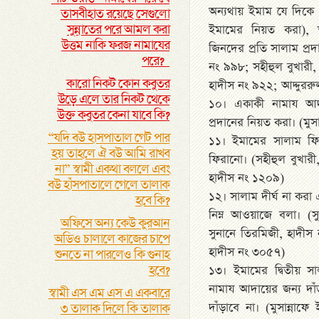
অন্যথায় ইমাম যে দিকে
তাসবীহাত রয়েছে সেগুলো
সুন্নাতের পরে আমল করা
ইমামের নিয়ত করা), অন
উত্তম নাকি ফরজ নামাযের
জিনদের প্রতি সালাম প্র
পরে?
নং ৯৯৮; সহীহুল বুখারী,
কারো নিকট কোন কবুতর
হাদীস নং ৯২২; আদ্দুর
উড়ে এলে তার নিকট থেকে
১০। একাকী নামায আদ
উক্ত কবুতর কেনা যাবে কি?
প্রদানের নিয়ত করা। (মুস
“যদি বউ হাসপাতাল গেট পার
১১। ইমামের সালাম ফির
হয় তাহলে ঐ বউ আমি রাখব
ফিরানো। (সহীহুল বুখারী
না” স্বামী একথা বললে এবং
হাদীস নং ১২০৯)
বউ হাঁসপাতালে গেলে তালাক
১২। সালাম দীর্ঘ না করা 
হবে কি?
নিম্ন আওয়াজে বলা। (
অফিসে অন্য কেউ কুরআন
সুনানে তিরমিজী, হাদীস 
অডিও চালালে কাজের চাপে
হাদীস নং ৩০৫৭)
শুনতে না পারলেও কি গুনাহ
হবে?
১৩। ইমামের দ্বিতীয় স
নামায আদায়ের জন্য দা
স্বামী এস এম এস এ একবারে
দাঁড়াবে না। (মুসান্না
৩ তালাক দিলে কি তালাক