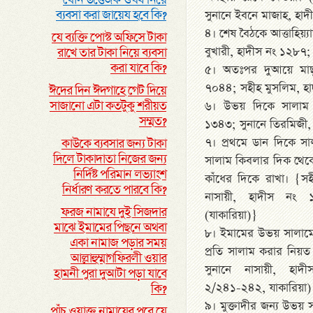
যৌন উত্তেজক ঔষধ নিয়ে
ব্যবসা করা জায়েয হবে কি?
সুনানে ইবনে মাজাহ, হা
৪। শেষ বৈঠকে আত্তাহিয়্
যে ব্যক্তি পোস্ট অফিসে টাকা
বুখারী, হাদীস নং ১২৮৭;
রাখে তার টাকা নিয়ে ব্যবসা
করা যাবে কি?
৫। অতঃপর দুআয়ে মাছূর
৭০৪৪; সহীহ মুসলিম, হ
ঈদের দিন ঈদগাহে গেট দিয়ে
সাজানো এটা কতটুকু শরীয়ত
৬। উভয় দিকে সালাম 
সম্মত?
১৩৪৩; সুনানে তিরমিজী,
৭। প্রথমে ডান দিকে 
কাউকে ব্যবসার জন্য টাকা
দিলে টাকাদাতা নিজের জন্য
সালাম কিবলার দিক থেক
নির্দিষ্ট পরিমান লভ্যাংশ
কাঁধের দিকে রাখা। {স
নির্ধারণ করতে পারবে কি?
নাসায়ী, হাদীস নং 
ফরজ নামাযে দুই সিজদার
(যাকারিয়া)}
মাঝে ইমামের পিছনে অথবা
৮। ইমামের উভয় সালামে 
একা নামাজ পড়ার সময়
প্রতি সালাম করার নিয়ত
আল্লাহুম্মাগফিরলী ওয়ার
সুনানে নাসায়ী, হাদ
হামনী পুরা দুআটা পড়া যাবে
২/২৪১-২৪২, যাকারিয়া)
কি?
৯। মুক্তাদীর জন্য উভয় 
পাঁচ ওয়াক্ত নামাযের পরে যে