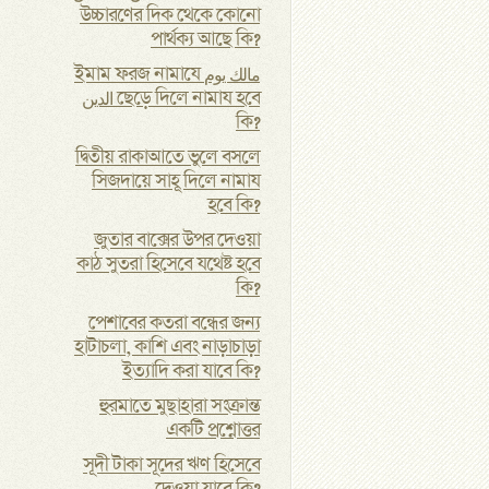
উচ্চারণের দিক থেকে কোনো
পার্থক্য আছে কি?
ইমাম ফরজ নামাযে مالك يوم
الدين ছেড়ে দিলে নামায হবে
কি?
দ্বিতীয় রাকাআতে ভুলে বসলে
সিজদায়ে সাহূ দিলে নামায
হবে কি?
জুতার বাক্সের উপর দেওয়া
কাঠ সুতরা হিসেবে যথেষ্ট হবে
কি?
পেশাবের কতরা বন্ধের জন্য
হাটাচলা, কাশি এবং নাড়াচাড়া
ইত্যাদি করা যাবে কি?
হুরমাতে মুছাহারা সংক্রান্ত
একটি প্রশ্নোত্তর
সূদী টাকা সূদের ঋণ হিসেবে