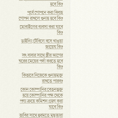
হবে কি?
পূর্বে গোপনে করা বিবাহ
গোপন রাখলে গুনাহ হবে কি?
মোবাইলের ব্যবসা করা যাবে
কি?
ডাইনিং টেবিলে বসে খাওয়া
জায়েয কি?
সৎ বাবার সাথে স্ত্রীর আগের
ঘরের মেয়ের পর্দা করতে হবে
কি?
কিভাবে নিজেকে গুনাহমুক্ত
রাখতে পারব?
কোন কোম্পানির বেতনভুক্ত
হয়ে কোম্পানির পক্ষ থেকে
পণ্য ক্রয়ে কমিশন গ্রহণ করা
যাবে কি?
ভাবির সাথে হুরমতে মুছাহারা