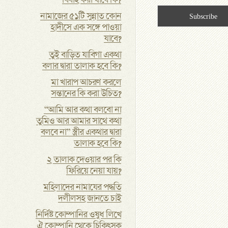
বিবাহ করা যাবে কি?
নামাজের ৫১টি সুন্নাত কোন
হাদীসে এক সঙ্গে পাওয়া
যাবে?
তুই বাড়িত যাবিগা একথা
বলার দ্বারা তালাক হবে কি?
মা খারাপ আচরণ করলে
সন্তানের কি করা উচিত?
“আমি আর কথা বলবো না
তুমিও আর আমার সাথে কথা
বলবে না” স্ত্রীর একথার দ্বারা
তালাক হবে কি?
২ তালাক দেওয়ার পর কি
ফিরিয়ে নেয়া যায়?
মহিলাদের নামাযের পদ্ধতি
দলীলসহ জানতে চাই
নির্দিষ্ট কোম্পানির ওষুধ লিখে
ঐ কোম্পানি থেকে চিকিৎসক