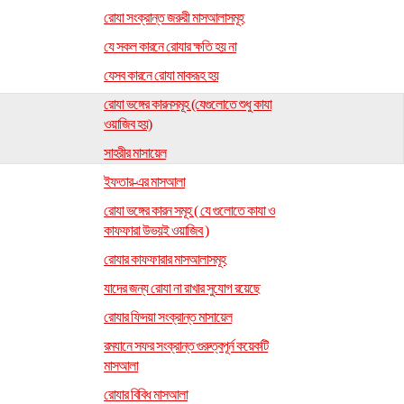
রোযা সংক্রান্ত জরুরী মাসআলাসমূহ
যে সকল কারনে রোযার ক্ষতি হয় না
যেসব কারনে রোযা মাকরূহ হয়
রোযা ভঙ্গের কারনসমূহ (যেগুলোতে শুধু কাযা
ওয়াজিব হয়)
সাহরীর মাসায়েল
ইফতার-এর মাসআলা
রোযা ভঙ্গের কারন সমূহ ( যে গুলোতে কাযা ও
কাফফারা উভয়ই ওয়াজিব )
রোযার কাফফারার মাসআলাসমূহ
যাদের জন্য রোযা না রাখার সুযোগ রয়েছে
রোযার ফিদয়া সংক্রান্ত মাসায়েল
রমযানে সফর সংক্রান্ত গুরুত্বপূর্ন কয়েকটি
মাসআলা
রোযার বিবিধ মাসআলা