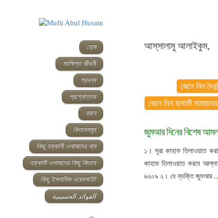
আস্‌সালামু আলাইকুম,
হোম
সংক্ষিপ্ত জীবনী
প্রবন্ধ
জেনে নিন দৈনন্
প্রশ্নোত্তর
জেনে নিন হানাফী মাযহাবের
বয়ান
কিতাবসমূহ
জুমআর দিনের বিশেষ আমল
কিছু হক্কানী ওলামাদের নাম
১। সূরা কাহাফ তিলাওয়াত করা।
হক্কানী ওলামাদের কিছু কিতাব
কাহাফ তিলাওয়াত করবে আল্লাহ ত
৬২০৯ ২। যে ব্যক্তি জুমআর
.
কিছু ইসলামিক ওয়েবসাইট
الفوائد الحسينية