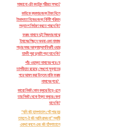
সাজানো এটা কতটুকু শরীয়ত সম্মত?
কাউকে ব্যবসার জন্য টাকা দিলে
টাকাদাতা নিজের জন্য নির্দিষ্ট পরিমান
লভ্যাংশ নির্ধারণ করতে পারবে কি?
ফরজ নামাযে দুই সিজদার মাঝে
ইমামের পিছনে অথবা একা নামাজ
পড়ার সময় আল্লাহুম্মাগফিরলী ওয়ার
হামনী পুরা দুআটা পড়া যাবে কি?
পাঁচ ওয়াক্ত নামাযের পরে যে
তাসবীহাত রয়েছে সেগুলো সুন্নাতের
পরে আমল করা উত্তম নাকি ফরজ
নামাযের পরে?
কারো নিকট কোন কবুতর উড়ে এলে
তার নিকট থেকে উক্ত কবুতর কেনা
যাবে কি?
“যদি বউ হাসপাতাল গেট পার হয়
তাহলে ঐ বউ আমি রাখব না” স্বামী
একথা বললে এবং বউ হাঁসপাতালে