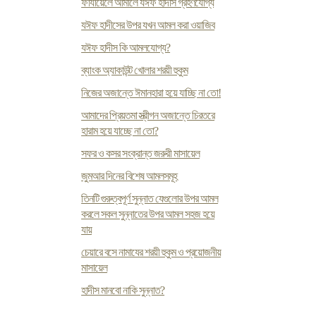
ফাযায়েলে আমালে যঈফ হাদীস গ্রহণযোগ্য
যঈফ হাদীসের উপর যখন আমল করা ওয়াজিব
যঈফ হাদীস কি আমলযোগ্য?
ব্যাংক অ্যাকাউন্ট খোলার শর‍য়ী হুকুম
নিজের অজান্তে ঈমানহারা হয়ে যাচ্ছি না তো!
আমাদের প্রিয়তমা স্ত্রীগন অজান্তে চিরতরে
হারাম হয়ে যাচ্ছে না তো?
সফর ও কসর সংক্রান্ত জরুরী মাসায়েল
জুমআর দিনের বিশেষ আমলসমূহ
তিনটি গুরুত্বপূর্ণ সুন্নাত যেগুলোর উপর আমল
করলে সকল সুন্নাতের উপর আমল সহজ হয়ে
যায়
চেয়ারে বসে নামাযের শরয়ী হুকুম ও প্রয়োজনীয়
মাসায়েল
হাদীস মানবো নাকি সুন্নাত?