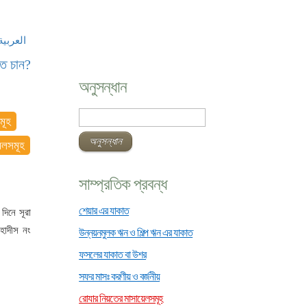
العربية
তে চান?
অনুসন্ধান
মূহ
মলসমূহ
সাম্প্রতিক প্রবন্ধ
শেয়ার এর যাকাত
দিনে সূরা
 হাদীস নং
উন্নয়নমুলক ঋন ও শিল্প ঋন এর যাকাত
ফসলের যাকাত বা উশর
সফর মাসঃ করণীয় ও বর্জনীয়
রোযার নিয়তের মাসায়েলসমূহ