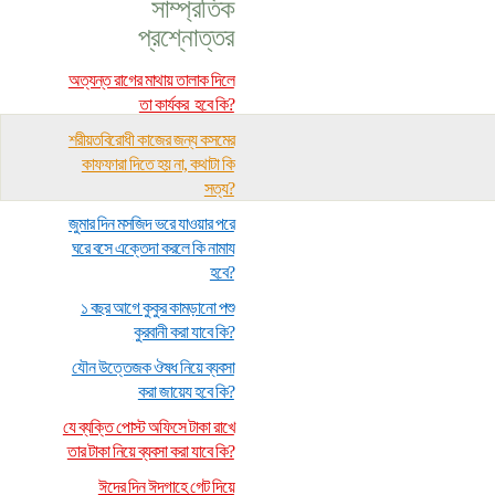
সাম্প্রতিক
প্রশ্নোত্তর
অত্যন্ত রাগের মাথায় তালাক দিলে
তা কার্যকর হবে কি?
শরীয়তবিরোধী কাজের জন্য কসমের
কাফফারা দিতে হয় না, কথাটা কি
সত্য?
জুমার দিন মসজিদ ভরে যাওয়ার পরে
ঘরে বসে এক্তেদা করলে কি নামায
হবে?
১ বছর আগে কুকুর কামড়ানো পশু
কুরবানী করা যাবে কি?
যৌন উত্তেজক ঔষধ নিয়ে ব্যবসা
করা জায়েয হবে কি?
যে ব্যক্তি পোস্ট অফিসে টাকা রাখে
তার টাকা নিয়ে ব্যবসা করা যাবে কি?
ঈদের দিন ঈদগাহে গেট দিয়ে