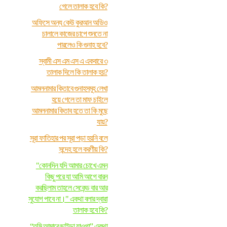
গেলে তালাক হবে কি?
অফিসে অন্য কেউ কুরআন অডিও
চালালে কাজের চাপে শুনতে না
পারলেও কি গুনাহ হবে?
স্বামী এস এম এস এ একবারে ৩
তালাক দিলে কি তালাক হয়?
আমলনামার কিতাবে গুনাহসমূহ লেখা
হয়ে গেলে তা মাফ চাইলে
আমলনামার কিতাব হতে তা কি মুছে
যায়?
সূরা ফাতিহার পর সূরা পড়া হয়নি বলে
সন্দেহ হলে করণীয় কি?
"কোনদিন যদি আমার চোখে এমন
কিছু পরে যা আমি আগে বারন
করছিলাম তাহলে সেকেন্ড বার আর
সুযোগ পাবে না।" একথা বলার দ্বারা
তালাক হবে কি?
“তুমি আমারে ছাইড়া যাওগা” একথা