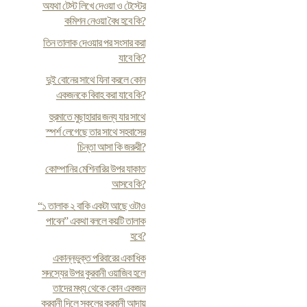
অযথা টেস্ট লিখে দেওয়া ও টেস্টের
কমিশন নেওয়া বৈধ হবে কি?
তিন তালাক দেওয়ার পর সংসার করা
যাবে কি?
দুই বোনের সাথে যিনা করলে কোন
একজনকে বিবাহ করা যাবে কি?
হুরমাতে মুছাহারার জন্য যার সাথে
স্পর্শ লেগেছে তার সাথে সহবাসের
চিন্তা আসা কি জরুরী?
কোম্পানির মেশিনারির উপর যাকাত
আসবে কি?
“১ তালাক ২ বাকি একটা আছে ওটাও
পাবেন” একথা বললে কয়টি তালাক
হবে?
একান্নভুক্ত পরিবারের একাধিক
সদস্যের উপর কুরবানী ওয়াজিব হলে
তাদের মধ্য থেকে কোন একজন
কুরবানী দিলে সকলের কুরবানী আদায়