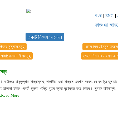
বাংলা
ENG
ফাতওয়া জান
একটি বিশেষ আবেদন
দিনের সুন্নাতসমূহ
জেনে নিন মাসনূন দুআস
 মাসায়েলের দলীলসমূহ
জেনে নিন বার মাসের আ
সমূহ
 ফযীলতঃ রাসূলুল্লাহ সাল্লাল্লাহু আলাইহি ওয়া সাল্লাম এরশাদ করেন, যে ব্যক্তি জুমআর 
াআলা তাকে পরবর্তী জুমআ পর্যন্ত নূরের দ্বারা নূরান্নিত করে দিবেন।–সুনানে বাইহাক্বী,
..Read More