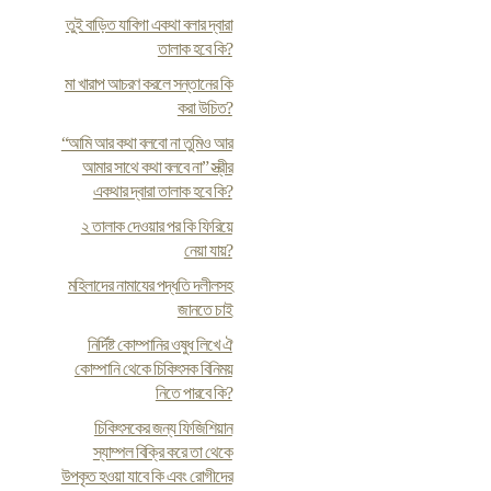
তুই বাড়িত যাবিগা একথা বলার দ্বারা
তালাক হবে কি?
মা খারাপ আচরণ করলে সন্তানের কি
করা উচিত?
“আমি আর কথা বলবো না তুমিও আর
আমার সাথে কথা বলবে না” স্ত্রীর
একথার দ্বারা তালাক হবে কি?
২ তালাক দেওয়ার পর কি ফিরিয়ে
নেয়া যায়?
মহিলাদের নামাযের পদ্ধতি দলীলসহ
জানতে চাই
নির্দিষ্ট কোম্পানির ওষুধ লিখে ঐ
কোম্পানি থেকে চিকিৎসক বিনিময়
নিতে পারবে কি?
চিকিৎসকের জন্য ফিজিশিয়ান
স্যাম্পল বিক্রি করে তা থেকে
উপকৃত হওয়া যাবে কি এবং রোগীদের