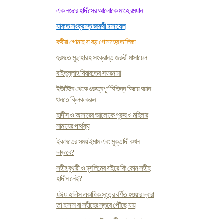
এক নজরে হাদীসের আলোকে মাহে রমযান
যাকাত সংক্রান্ত জরুরী মাসায়েল
কবীরা গোনাহ বা বড় গোনাহের তালিকা
হুরমতে মুছাহারাহ সংক্রান্ত জরুরী মাসায়েল
বাইতুল্লাহ যিয়ারতের সফরনামা
ইউটিউব থেকে গুরুত্বপূর্ণ বিভিন্ন বিষয়ে বয়ান
শুনতে ক্লিক করুন
হাদীস ও আসারের আলোকে পুরুষ ও মহিলার
নামাযের পার্থক্য
ইকামতের সময় ইমাম এবং মুক্তাদী কখন
দাড়াবে?
সহীহ বুখারী ও মুসলিমের বাইরে কি কোন সহীহ
হাদীস নেই?
যঈফ হাদীস একাধিক সূত্রে বর্ণিত হওয়ার দ্বারা
তা হাসান বা সহীহের স্তরে পৌঁছে যায়