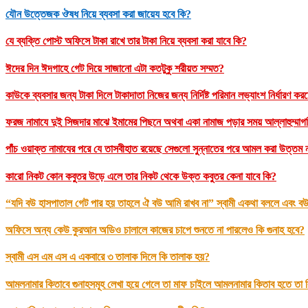
যৌন উত্তেজক ঔষধ নিয়ে ব্যবসা করা জায়েয হবে কি?
যে ব্যক্তি পোস্ট অফিসে টাকা রাখে তার টাকা নিয়ে ব্যবসা করা যাবে কি?
ঈদের দিন ঈদগাহে গেট দিয়ে সাজানো এটা কতটুকু শরীয়ত সম্মত?
কাউকে ব্যবসার জন্য টাকা দিলে টাকাদাতা নিজের জন্য নির্দিষ্ট পরিমান লভ্যাংশ নির্ধারণ ক
ফরজ নামাযে দুই সিজদার মাঝে ইমামের পিছনে অথবা একা নামাজ পড়ার সময় আল্লাহুম্মাগফি
পাঁচ ওয়াক্ত নামাযের পরে যে তাসবীহাত রয়েছে সেগুলো সুন্নাতের পরে আমল করা উত্ত
কারো নিকট কোন কবুতর উড়ে এলে তার নিকট থেকে উক্ত কবুতর কেনা যাবে কি?
“যদি বউ হাসপাতাল গেট পার হয় তাহলে ঐ বউ আমি রাখব না” স্বামী একথা বললে এবং বউ
অফিসে অন্য কেউ কুরআন অডিও চালালে কাজের চাপে শুনতে না পারলেও কি গুনাহ হবে?
স্বামী এস এম এস এ একবারে ৩ তালাক দিলে কি তালাক হয়?
আমলনামার কিতাবে গুনাহসমূহ লেখা হয়ে গেলে তা মাফ চাইলে আমলনামার কিতাব হতে তা কি