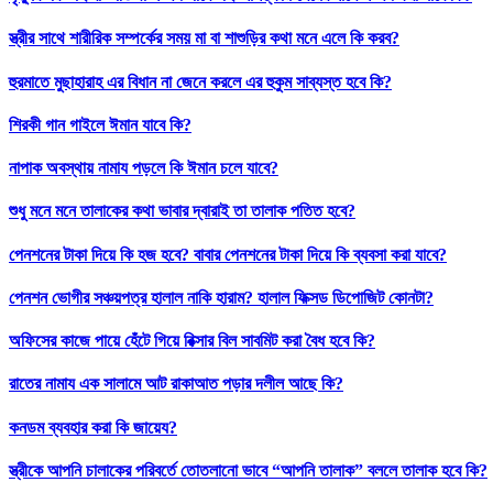
স্ত্রীর সাথে শারীরিক সম্পর্কের সময় মা বা শাশুড়ির কথা মনে এলে কি করব?
হুরমাতে মুছাহারাহ এর বিধান না জেনে করলে এর হুকুম সাব্যস্ত হবে কি?
শিরকী গান গাইলে ঈমান যাবে কি?
নাপাক অবস্থায় নামায পড়লে কি ঈমান চলে যাবে?
শুধু মনে মনে তালাকের কথা ভাবার দ্বারাই তা তালাক পতিত হবে?
পেনশনের টাকা দিয়ে কি হজ হবে? বাবার পেনশনের টাকা দিয়ে কি ব্যবসা করা যাবে?
পেনশন ভোগীর সঞ্চয়পত্র হালাল নাকি হারাম? হালাল ফিক্সড ডিপোজিট কোনটা?
অফিসের কাজে পায়ে হেঁটে গিয়ে রিক্সার বিল সাবমিট করা বৈধ হবে কি?
রাতের নামায এক সালামে আট রাকাআত পড়ার দলীল আছে কি?
কনডম ব্যবহার করা কি জায়েয?
স্ত্রীকে আপনি চালাকের পরিবর্তে তোতলানো ভাবে “আপনি তালাক” বললে তালাক হবে কি?