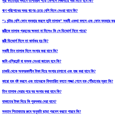
সূরা ফাতেহার স্থানে তাশাহহুদ পড়ে ফেললে সিজদায়ে সাহু দিতে হবে কি?
ঋণ পরিশোধের সময় ঋণের চেয়ে বেশি দিলে নেওয়া যাবে কি?
“১ ঘন্টার বেশি ফোন ব্যবহার করলে তুমি তালাক” স্বামী একথা বললে এবং ফোন ব্যবহার ক
স্ত্রীকে তালাক গ্রহনের ক্ষমতা না দিলেও কি সে ডিভোর্স নিতে পারে?
স্ত্রী ডিভোর্স দিলে তা কার্যকর হয় কি?
স্বামী তিন তালাক দিলে সংসার করা যাবে কি?
জমি এগ্রিমেন্ট বা বন্ধক নেওয়া জায়েয হবে কি?
চাকরি থেকে অবসরকালীন টাকা দিয়ে সংসার চালানো এবং হজ করা যাবে কি?
কারো হক নষ্ট করলে এবং তাদেরকে বিস্তারিত বলতে লজ্জা পেলে হক পৌঁছানোর সূরত কি?
তিন তালাক দেয়ার পরে ঘর সংসার করা যাবে কি?
যাকাতের টাকা দিয়ে কি পুরস্কার দেয়া যাবে?
সন্তান পিতামাতার রুমে অনুমতি ছাড়া প্রবেশ করতে পারবে কি?