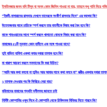
ইসতিনজার জন্য যদি টিস্যু বা অন্য কোন জিনিস পাওয়া না যায়, তাহলে শুধু পানি দিয়ে পবি
“ইহুদী-নাসারাদের রাস্তায় দেখলে তাদেরকে সংকীর্ণ রাস্তায় দিবে” এর ব্যাখ্যা কি?
উত্তেজনার সাথে চাচিকে স্পর্শ করলে তার নাতনীকে বিবাহ করা বৈধ হবে কি?
মাকে শাহওয়াতের সাথে স্পর্শ করলে খালাতো বোনকে বিবাহ করা যাবে কি?
নামাজের ৫১টি সুন্নাত কোন হাদীসে এক সঙ্গে পাওয়া যাবে?
তুই বাড়িত যাবিগা একথা বলার দ্বারা তালাক হবে কি?
মা খারাপ আচরণ করলে সন্তানের কি করা উচিত?
“আমি আর কথা বলবো না তুমিও আর আমার সাথে কথা বলবে না” স্ত্রীর একথার দ্বারা তাল
২ তালাক দেওয়ার পর কি ফিরিয়ে নেয়া যায়?
মহিলাদের নামাযের পদ্ধতি দলীলসহ জানতে চাই
নির্দিষ্ট কোম্পানির ওষুধ লিখে ঐ কোম্পানি থেকে চিকিৎসক বিনিময় নিতে পারবে কি?