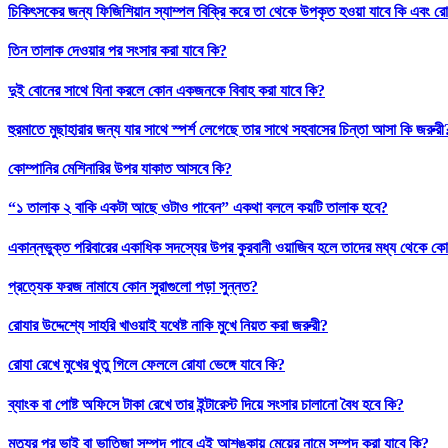
চিকিৎসকের জন্য ফিজিশিয়ান স্যাম্পল বিক্রি করে তা থেকে উপকৃত হওয়া যাবে কি এবং রো
তিন তালাক দেওয়ার পর সংসার করা যাবে কি?
দুই বোনের সাথে যিনা করলে কোন একজনকে বিবাহ করা যাবে কি?
হুরমাতে মুছাহারার জন্য যার সাথে স্পর্শ লেগেছে তার সাথে সহবাসের চিন্তা আসা কি জরুরী
কোম্পানির মেশিনারির উপর যাকাত আসবে কি?
“১ তালাক ২ বাকি একটা আছে ওটাও পাবেন” একথা বললে কয়টি তালাক হবে?
একান্নভুক্ত পরিবারের একাধিক সদস্যের উপর কুরবানী ওয়াজিব হলে তাদের মধ্য থেকে কো
প্রত্যেক ফরজ নামাযে কোন সুরাগুলো পড়া সুন্নত?
রোযার উদ্দেশ্যে সাহরি খাওয়াই যথেষ্ট নাকি মুখে নিয়ত করা জরুরী?
রোযা রেখে মুখের থুতু গিলে ফেললে রোযা ভেঙ্গে যাবে কি?
ব্যাংক বা পোষ্ট অফিসে টাকা রেখে তার ইন্টারেস্ট দিয়ে সংসার চালানো বৈধ হবে কি?
মৃত্যুর পর ভাই বা ভাতিজা সম্পদ পাবে এই আশঙ্কায় মেয়ের নামে সম্পদ করা যাবে কি?