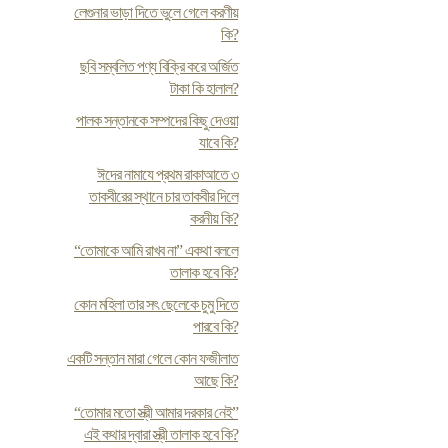
লেগুনার ভাড়া দিতে ভুলে গেলে করণীয়
কি?
ছবি সম্বলিত পণ্য বিক্রি করে অর্জিত
টাকা কি হালাল?
পালক সন্তানকে সম্পদের কিছু দেওয়া
যাবে কি?
ঈদের নামাযে প্রথম রাকাআতে ৩
তাকবীরের স্থানে চার তাকবীর দিলে
করনীয় কি?
“তোমাকে আমি রাখব না” একথা বললে
তালাক হবে কি?
কোন মহিলা তার সৎ ছেলেকে চুমু দিতে
পারবে কি?
একটি সন্তান মারা গেলে কোন ফজীলাত
আছে কি?
“তোমার মতো স্ত্রী আমার দরকার নেই”
এই কথার দ্বারা স্ত্রী তালাক হবে কি?