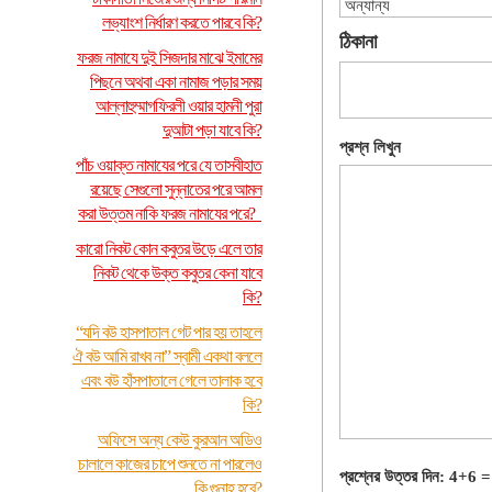
লভ্যাংশ নির্ধারণ করতে পারবে কি?
ঠিকানা
ফরজ নামাযে দুই সিজদার মাঝে ইমামের
পিছনে অথবা একা নামাজ পড়ার সময়
আল্লাহুম্মাগফিরলী ওয়ার হামনী পুরা
দুআটা পড়া যাবে কি?
প্রশ্ন লিখুন
পাঁচ ওয়াক্ত নামাযের পরে যে তাসবীহাত
রয়েছে সেগুলো সুন্নাতের পরে আমল
করা উত্তম নাকি ফরজ নামাযের পরে?
কারো নিকট কোন কবুতর উড়ে এলে তার
নিকট থেকে উক্ত কবুতর কেনা যাবে
কি?
“যদি বউ হাসপাতাল গেট পার হয় তাহলে
ঐ বউ আমি রাখব না” স্বামী একথা বললে
এবং বউ হাঁসপাতালে গেলে তালাক হবে
কি?
অফিসে অন্য কেউ কুরআন অডিও
চালালে কাজের চাপে শুনতে না পারলেও
প্রশ্নের উত্তর দিন: 4+6 =
কি গুনাহ হবে?