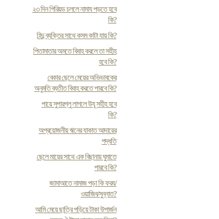
২৩ দিন পিরিয়ড চললে নামায পড়তে হবে
কি?
হিন্দু ব্যক্তির সাথে কসম কাটা যায় কি?
পিতামাতার অমতে বিবাহ করলে তা সহীহ
হবে কি?
বেকার ছেলে মেয়ের অভিভাবকের
অনুমতি ব্যতীত বিবাহ করতে পারবে কি?
পায়ে সুপারগ্লু লাগলে উযূ সহীহ হবে
কি?
অপ্রয়োজনীয় ঋনের যাকাত আদায়ের
পদ্ধতি
ছেলে মায়ের সাথে এক বিছানায় ঘুমাতে
পারবে কি?
জামাআতে নামাজ পড়া কি ফরয/
ওয়াজিব/সুন্নাত?
আমি মেয়ে ছাত্রি পড়িয়ে টাকা উপার্জন