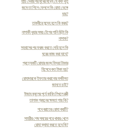
হাঁচি দেবার পর মুখের মধ্যে যে কফ থুতু
জমে তা গিলে ফেললে কি রোযা ভেঙ্গে
যায়?
তাকবীরে সন্দেহ হলে কি করব?
নাপাকী ধুয়ার সময় টেপের পানি ছিটা কি
নাপাক?
সহবাসের পর ফরজ করতে দেরি হলে কি
ঘরের কাজ করা যাবে?
প্রত্যেকটি রোযার জন্য ফিদয়া টাকার
হিসেবে কত টাকা হয়?
রোযাদারকে ইফতার করানোর ফজীলত
জানতে চাই?
ঈজাব কবূলের পূর্বে কাবিন লিখলে স্ত্রী
তালাক গ্রহনের ক্ষমতা পায় কি?
শবে বরাতের রোযা কয়টি?
সাহরীর শেষ সময়ের পরে খাবার খেলে
রোযা ক্বাযা করতে হবে কি?