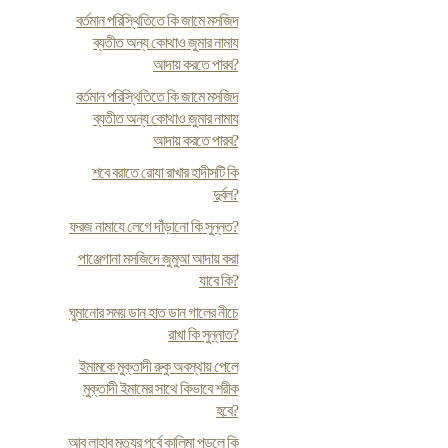
বর্তমান পরিস্থিতিতে কি জামে মসজিদ
ব্যতীত অন্য কোথাও জুমার নামায
আদায় করতে পারব?
বর্তমান পরিস্থিতিতে কি জামে মসজিদ
ব্যতীত অন্য কোথাও জুমার নামায
আদায় করতে পারব?
শবে বরাতে রোযা রাখার হাদীসটি কি
দুর্বল?
ফরজ নামাযে লেগে দাঁড়ানো কি সুন্নত?
পাঞ্জেগানা মসজিদে জুমুআ আদায় করা
যাবে কি?
ঘুমানোর সময় ডান হাত ডান গালের নীচে
রাখা কি সুন্নাত?
ইমামকে মুক্তাদী রুকু অবস্থায় পেলে
মুক্তাদী ইমামের সাথে কিভাবে শরীক
হবে?
আবু লাহাব মৃত্যুর পূর্বে কালিমা পড়লে কি