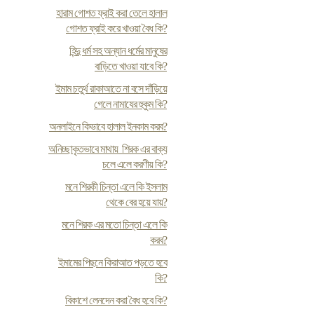
হারাম গোশত ফ্রাই করা তেলে হালাল
গোশত ফ্রাই করে খাওয়া বৈধ কি?
হিন্দু ধর্ম সহ অন্যান ধর্মের মানুষের
বাড়িতে খাওয়া যাবে কি?
ইমাম চতুর্থ রাকাআতে না বসে দাঁড়িয়ে
গেলে নামাযের হুকুম কি?
অনলাইনে কিভাবে হালাল ইনকাম করব?
অনিচ্ছাকৃতভাবে মাথায় শিরক এর বাক্য
চলে এলে করণীয় কি?
মনে শিরকী চিন্তা এলে কি ইসলাম
থেকে বের হয়ে যায়?
মনে শিরক এর মতো চিন্তা এলে কি
করব?
ইমামের পিছনে কিরাআত পড়তে হবে
কি?
বিকাশে লেনদেন করা বৈধ হবে কি?