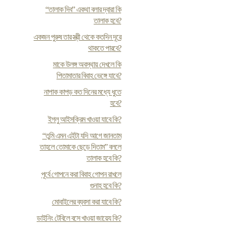
“তালাক দিব” একথা বলার দ্বারা কি
তালাক হবে?
একজন পুরুষ তার স্ত্রী থেকে কতদিন দূরে
থাকতে পারবে?
মাকে উলঙ্গ অবস্থায় দেখলে কি
পিতামাতার বিবাহ ভেঙ্গে যাবে?
নাপাক কাপড় কত দিনের মধ্যে ধুতে
হবে?
ইগলু আইসক্রিম খাওয়া যাবে কি?
“তুমি এমন এইটা যদি আগে জানতাম
তাহলে তোমাকে ছেড়ে দিতাম” বললে
তালাক হবে কি?
পূর্বে গোপনে করা বিবাহ গোপন রাখলে
গুনাহ হবে কি?
মোবাইলের ব্যবসা করা যাবে কি?
ডাইনিং টেবিলে বসে খাওয়া জায়েয কি?