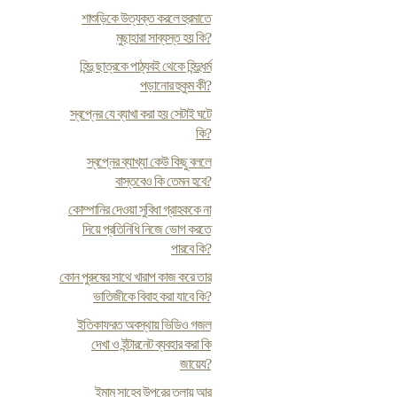
শাশুড়িকে উত্যক্ত করলে হুরমাতে
মুছাহারা সাব্যস্ত হয় কি?
হিন্দু ছাত্রকে পাঠ্যবই থেকে হিন্দুধর্ম
পড়ানোর হুকুম কী?
স্বপ্নের যে ব্যাখা করা হয় সেটাই ঘটে
কি?
স্বপ্নের ব্যাখ্যা কেউ কিছু বললে
বাস্তবেও কি তেমন হবে?
কোম্পানির দেওয়া সুবিধা গ্রাহককে না
দিয়ে প্রতিনিধি নিজে ভোগ করতে
পারবে কি?
কোন পুরুষের সাথে খারাপ কাজ করে তার
ভাতিজীকে বিবাহ করা যাবে কি?
ইতিকাফরত অবস্থায় ভিডিও গজল
দেখা ও ইন্টারনেট ব্যবহার করা কি
জায়েয?
ইমাম সাহেব উপরের তলায় আর