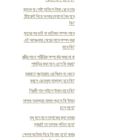
ব্যাংক বা পোষ্ট অফিসে টাকা রেখে তার
ইন্টারেস্ট দিয়ে সংসার চালানো বৈধ হবে
কি?
মৃত্যুর পর ভাই বা ভাতিজা সম্পদ পাবে
এই আশঙ্কায় মেয়ের নামে সম্পদ করা
যাবে কি?
স্ত্রীর সাথে শারীরিক সম্পর্কের সময় মা বা
শাশুড়ির কথা মনে এলে কি করব?
হুরমাতে মুছাহারাহ এর বিধান না জেনে
করলে এর হুকুম সাব্যস্ত হবে কি?
শিরকী গান গাইলে ঈমান যাবে কি?
নাপাক অবস্থায় নামায পড়লে কি ঈমান
চলে যাবে?
শুধু মনে মনে তালাকের কথা ভাবার
দ্বারাই তা তালাক পতিত হবে?
পেনশনের টাকা দিয়ে কি হজ হবে? বাবার