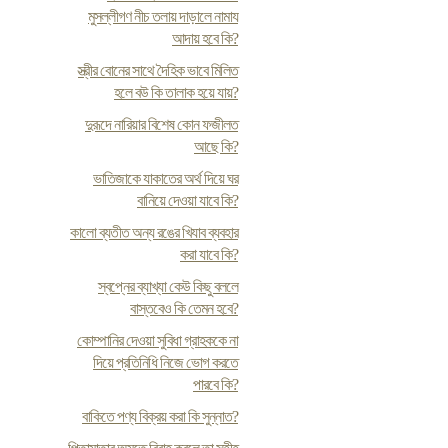
মুসল্লীগণ নীচ তলায় দাড়ালে নামায
আদায় হবে কি?
স্ত্রীর বোনের সাথে দৈহিক ভাবে মিলিত
হলে বউ কি তালাক হয়ে যায়?
দুরূদে নারিয়ার বিশেষ কোন ফজীলত
আছে কি?
ভাতিজাকে যাকাতের অর্থ দিয়ে ঘর
বানিয়ে দেওয়া যাবে কি?
কালো ব্যতীত অন্য রঙের খিযাব ব্যবহার
করা যাবে কি?
স্বপ্নের ব্যাখ্যা কেউ কিছু বললে
বাস্তবেও কি তেমন হবে?
কোম্পানির দেওয়া সুবিধা গ্রাহককে না
দিয়ে প্রতিনিধি নিজে ভোগ করতে
পারবে কি?
বাকিতে পণ্য বিক্রয় করা কি সুন্নাত?