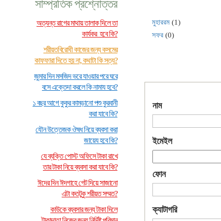
সাম্প্রতিক প্রশ্নোত্তর
মুহাররম
(1)
অত্যন্ত রাগের মাথায় তালাক দিলে তা
কার্যকর হবে কি?
সফর
(0)
শরীয়তবিরোধী কাজের জন্য কসমের
কাফফারা দিতে হয় না, কথাটা কি সত্য?
জুমার দিন মসজিদ ভরে যাওয়ার পরে ঘরে
বসে এক্তেদা করলে কি নামায হবে?
১ বছর আগে কুকুর কামড়ানো পশু কুরবানী
নাম
করা যাবে কি?
যৌন উত্তেজক ঔষধ নিয়ে ব্যবসা করা
জায়েয হবে কি?
ইমেইল
যে ব্যক্তি পোস্ট অফিসে টাকা রাখে
তার টাকা নিয়ে ব্যবসা করা যাবে কি?
ফোন
ঈদের দিন ঈদগাহে গেট দিয়ে সাজানো
এটা কতটুকু শরীয়ত সম্মত?
ক্যাটাগরি
কাউকে ব্যবসার জন্য টাকা দিলে
টাকাদাতা নিজের জন্য নির্দিষ্ট পরিমান