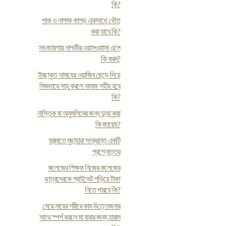
কি?
পাক ও নাপাক কাপড় একসাথে ধৌত
করা যাবে কি?
সব জায়গায় নাপকীর ওয়াসওয়াসা এলে
কি করব?
ইচ্ছাকৃত নামাযের ওয়াজিব ছেড়ে দিয়ে
সিজদায়ে সাহূ করলে নামাজ সহীহ হবে
কি?
নাস্তিক বা অমুসলিমের জন্য দুআ করা
কি জায়েয?
হুরমাতে মুছাহারা সংক্রান্ত একটি
প্রশ্নোত্তর
কলেজের শিক্ষক নিজের কলেজের
ছাত্রদেরকে প্রাইভেট পড়িয়ে টাকা
নিতে পারবে কি?
মেয়ে মায়ের শরীরে কাম উত্তেজনার
সাথে স্পর্শ করলে মা বাবার জন্য হারাম