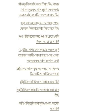
হাঁস-মুরগি জবাই করার নিয়ম কি? বাজার
থেকে ক্রয়কৃত হাঁস-মুরগি দোকানদার
একা জবাই করে দিলে খাওয়া যাবে কি?
সূরা ফাতেহার স্থানে তাশাহহুদ পড়ে
ফেললে সিজদায়ে সাহু দিতে হবে কি?
ঋণ পরিশোধের সময় ঋণের চেয়ে বেশি
দিলে নেওয়া যাবে কি?
“১ ঘন্টার বেশি ফোন ব্যবহার করলে তুমি
তালাক” স্বামী একথা বললে এবং ফোন
ব্যবহার করলে কি তালাক হবে?
স্ত্রীকে তালাক গ্রহনের ক্ষমতা না দিলেও
কি সে ডিভোর্স নিতে পারে?
স্ত্রী ডিভোর্স দিলে তা কার্যকর হয় কি?
স্বামী তিন তালাক দিলে সংসার করা যাবে
কি?
জমি এগ্রিমেন্ট বা বন্ধক নেওয়া জায়েয
হবে কি?