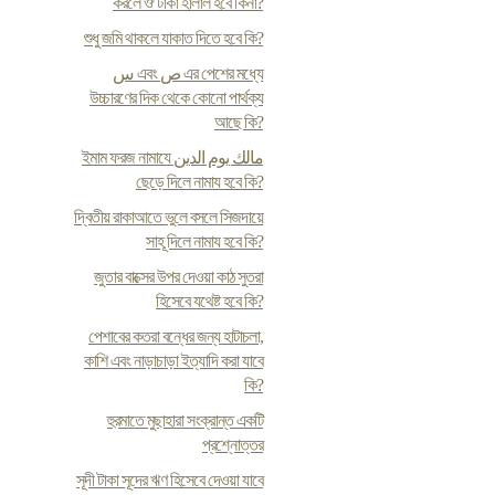
করলে ঔ টাকা হালাল হবে কিনা?
শুধু জমি থাকলে যাকাত দিতে হবে কি?
س এবং ص এর পেশের মধ্যে
উচ্চারণের দিক থেকে কোনো পার্থক্য
আছে কি?
ইমাম ফরজ নামাযে مالك يوم الدين
ছেড়ে দিলে নামায হবে কি?
দ্বিতীয় রাকাআতে ভুলে বসলে সিজদায়ে
সাহূ দিলে নামায হবে কি?
জুতার বাক্সের উপর দেওয়া কাঠ সুতরা
হিসেবে যথেষ্ট হবে কি?
পেশাবের কতরা বন্ধের জন্য হাটাচলা,
কাশি এবং নাড়াচাড়া ইত্যাদি করা যাবে
কি?
হুরমাতে মুছাহারা সংক্রান্ত একটি
প্রশ্নোত্তর
সূদী টাকা সূদের ঋণ হিসেবে দেওয়া যাবে