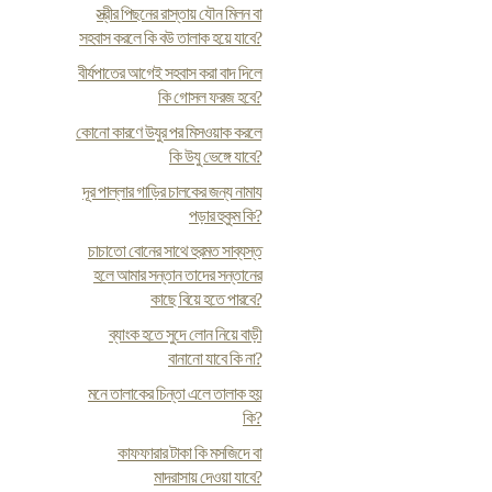
স্ত্রীর পিছনের রাস্তায় যৌন মিলন বা
সহবাস করলে কি বউ তালাক হয়ে যাবে?
বীর্যপাতের আগেই সহবাস করা বাদ দিলে
কি গোসল ফরজ হবে?
কোনো কারণে উযুর পর মিসওয়াক করলে
কি উযু ভেঙ্গে যাবে?
দূর পাল্লার গাড়ির চালকের জন্য নামায
পড়ার হুকুম কি?
চাচাতো বোনের সাথে হুরমত সাব্যস্ত
হলে আমার সন্তান তাদের সন্তানের
কাছে বিয়ে হতে পারবে?
ব্যাংক হতে সুদে লোন নিয়ে বাড়ী
বানানো যাবে কি না?
মনে তালাকের চিন্তা এলে তালাক হয়
কি?
কাফফারার টাকা কি মসজিদে বা
মাদরাসায় দেওয়া যাবে?