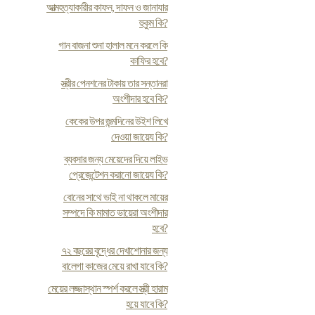
আত্মহত্যাকারীর কাফন, দাফন ও জানাযার
হুকুম কি?
গান বাজনা শুনা হালাল মনে করলে কি
কাফির হবে?
স্ত্রীর পেনশনের টাকায় তার সন্তানরা
অংশীদার হবে কি?
কেকের উপর জন্মদিনের উইশ লিখে
দেওয়া জায়েয কি?
ব্যবসার জন্য মেয়েদের দিয়ে লাইভ
প্রেজেন্টেশন করানো জায়েয কি?
বোনের সাথে ভাই না থাকলে মায়ের
সম্পদে কি মামাত ভায়েরা অংশীদার
হবে?
৭২ বছরের বৃদ্ধের দেখাশোনার জন্য
বালেগা কাজের মেয়ে রাখা যাবে কি?
মেয়ের লজ্জাস্থান স্পর্শ করলে স্ত্রী হারাম
হয়ে যাবে কি?