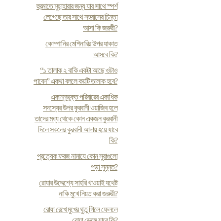
হুরমাতে মুছাহারার জন্য যার সাথে স্পর্শ
লেগেছে তার সাথে সহবাসের চিন্তা
আসা কি জরুরী?
কোম্পানির মেশিনারির উপর যাকাত
আসবে কি?
“১ তালাক ২ বাকি একটা আছে ওটাও
পাবেন” একথা বললে কয়টি তালাক হবে?
একান্নভুক্ত পরিবারের একাধিক
সদস্যের উপর কুরবানী ওয়াজিব হলে
তাদের মধ্য থেকে কোন একজন কুরবানী
দিলে সকলের কুরবানী আদায় হয়ে যাবে
কি?
প্রত্যেক ফরজ নামাযে কোন সুরাগুলো
পড়া সুন্নত?
রোযার উদ্দেশ্যে সাহরি খাওয়াই যথেষ্ট
নাকি মুখে নিয়ত করা জরুরী?
রোযা রেখে মুখের থুতু গিলে ফেললে
রোযা ভেঙ্গে যাবে কি?