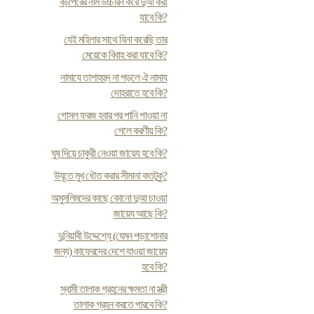
বড়পিরের নাম উচ্চারন করে দুআ করা
যাবে কি?
যেই মহিলার সাথে যিনা করেছি তার
মেয়েকে বিবাহ করা যাবে কি?
নামাযে তাশাহহুদ না পড়লে ঐ নামায
দোহরাতে হবে কি?
গোসল ফরজ হবার পর পানি পাওয়া না
গেলে করণীয় কি?
ঘুষ দিয়ে চাকুরী নেওয়া জায়েয হবে কি?
উযূতে মুখ ধৌত করার সীমানা কতটুকু?
অমুসলিমদের কাছে কোনো দুআ চাওয়া
জায়েয আছে কি?
দুনিয়াবী উদ্দেশ্যে (যেমন পড়াশোনার
জন্য) কাফেরদের দেশে যাওয়া জায়েয
হবে কি?
স্বামী তালাক গ্রহনের ক্ষমতা না স্ত্রী
তালাক গ্রহন করতে পারবে কি?