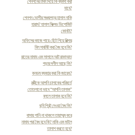
পেনশনের টাকা দিয়ে কি ব্যবসা করা
যাবে?
পেনশন ভোগীর সঞ্চয়পত্র হালাল নাকি
হারাম? হালাল ফিক্সড ডিপোজিট
কোনটা?
অফিসের কাজে পায়ে হেঁটে গিয়ে রিক্সার
বিল সাবমিট করা বৈধ হবে কি?
রাতের নামায এক সালামে আট রাকাআত
পড়ার দলীল আছে কি?
কনডম ব্যবহার করা কি জায়েয?
স্ত্রীকে আপনি চালাকের পরিবর্তে
তোতলানো ভাবে “আপনি তালাক”
বললে তালাক হবে কি?
ছবি প্রিন্ট দেওয়া বৈধ কি?
বাসায় পানি না থাকলে তায়াম্মুম করে
নামায পরা বৈধ হবে কি? নাকি এক মাইল
তালাশ করতে হবে?