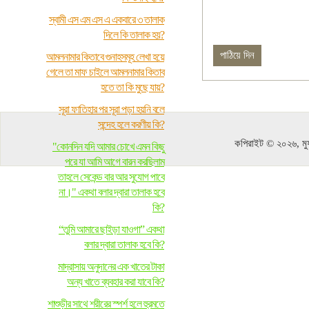
স্বামী এস এম এস এ একবারে ৩ তালাক
দিলে কি তালাক হয়?
আমলনামার কিতাবে গুনাহসমূহ লেখা হয়ে
গেলে তা মাফ চাইলে আমলনামার কিতাব
হতে তা কি মুছে যায়?
সূরা ফাতিহার পর সূরা পড়া হয়নি বলে
সন্দেহ হলে করণীয় কি?
কপিরাইট © ২০২৬, মুফ
"কোনদিন যদি আমার চোখে এমন কিছু
পরে যা আমি আগে বারন করছিলাম
তাহলে সেকেন্ড বার আর সুযোগ পাবে
না।" একথা বলার দ্বারা তালাক হবে
কি?
“তুমি আমারে ছাইড়া যাওগা” একথা
বলার দ্বারা তালাক হবে কি?
মাদ্রাসায় অনুদানের এক খাতের টাকা
অন্য খাতে ব্যবহার করা যাবে কি?
শাশুড়ীর সাথে শরীরের স্পর্শ হলে হুরমতে