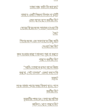
তাজা মাছ কাটা কি জায়েয?
নামাযে একটি সিজদা দিলাম না দুইটি
এমন সন্দেহ হলে করণীয় কি?
মেয়ের বিয়ের জন্য সাহায্য চাওয়া কি
বৈধ?
পিতার জন্য এক সন্তানকে কিছু জমি
দেওয়া বৈধ কি?
বৃদ্ধ হওয়ার কারণে মান্নত পুরা না করতে
পারলে করণীয় কি?
"আমি তোমাকে ছাড়া যাকে বিবাহ
করবো, সেই তালাক" একথা বললে কি
হুকুম?
লঞ্চে নামায পড়ার সময় কিবলা ঘুরে গেলে
করণীয় কি?
কুরবানীর পশুর দুধ নেসাবের মালিক
ব্যক্তি খেতে পারবে কি?