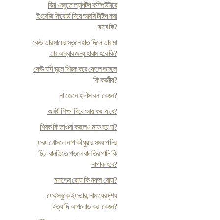
বিনা ওজুতে ল্যাপটপ কম্পিউটারে
ইংরেজি কিবোর্ড দিয়ে আরবি টাইপ করা
যাবে কি?
কেউ তার মায়ের স্তনে হাত দিলে তার মা
তার আব্বার জন্য হারাম হবে কি?
কেউ যদি ভুলে শিরক করে ফেলে তাহলে
কি করনীয়?
না জেনে হাদীস বলা কেমন?
আরবী শিক্ষা দিয়ে আয় করা যাবে?
শিরক কি তাওবা করলেও মাফ হয় না?
ফর‍য গোসলে নাপাকী ধুয়ার সময় পানির
ছিটা বালতিতে পড়লে বালতির পানি কি
নাপাক হবে?
মানতের রোযা কি নফল রোযা?
ফেইসবুকে ইফতার, নামাযের দৃশ্য
ইত্যাদি আপলোড করা কেমন?