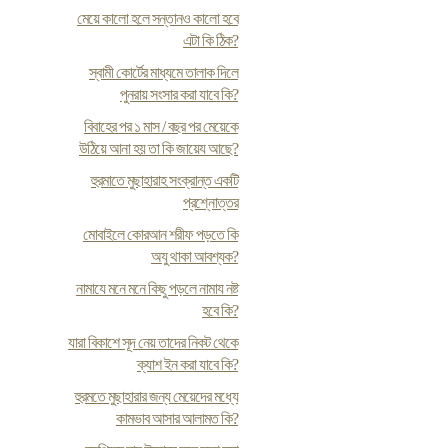
মেয়ে কালো হলে সন্তানও কালো হবে
এটা কি ঠিক?
স্বামী কোর্টের মাধ্যমে তালাক দিলে
পুনরায় সংসার করা যাবে কি?
বিবাহের পর ১ মাস / বছর পর মেয়েকে
উঠিয়ে আনা হয় তা কি জায়েয আছে?
হুরমাতে মুছাহারাহ সংক্রান্ত একটি
প্রশ্নোত্তর
মোবাইলে কোরআন শরীফ পড়তে কি
অযু থাকা আবশ্যক?
নামাযে মনে মনে কিছু পড়লে নামায নষ্ট
হবে কি?
যারা বিকাশে সূদ নেয় তাদের নিকট থেকে
ক্যাশ ইন করা যাবে কি?
হুরমতে মুছাহারার জন্য মেয়েদের মধ্যে
কামভাব আসার আলামত কি?