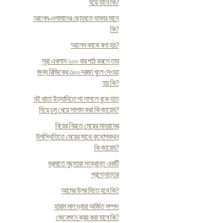
হয়ে যাবে কি?
আলেম-ওলামাদের ছোহবতে থাকার মানে
কি?
আলেম কাকে বলা হয়?
সূরা এখলাস ২০০ বার পাঠ করলে তার
জন্য রিজিকের ৩০০ দরজা খুলে দেওয়া
হয় কি?
ব‌ই খাতা ইত্যাদিতে পা লাগলে বুকে হাত
দিয়ে চুমু খেয়ে সালাম করা কি জায়েয?
বিয়ের নিয়তে মেয়ের মাহরামের
উপস্থিতিতে মেয়ের সাথে কথোপকথন
কি জায়েয?
হুরমাতে মুছাহারা সংক্রান্ত একটি
প্রশ্নোত্তর
আমের উশর দিতে হবে কি?
হারাম মাল দ্বারা অর্জিত সম্পদ
জেনেশুনে ক্রয় করা যাবে কি?