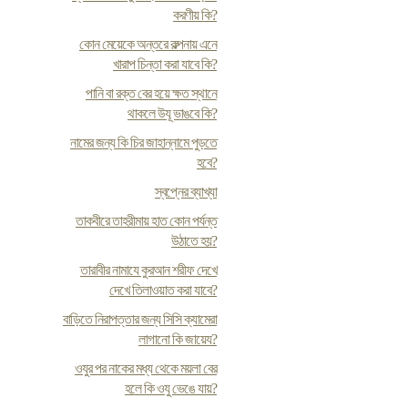
করণীয় কি?
কোন মেয়েকে অন্তরে কল্পনায় এনে
খারাপ চিন্তা করা যাবে কি?
পানি বা রক্ত বের হয়ে ক্ষত স্থানে
থাকলে উযূ ভাঙবে কি?
নামের জন্য কি চির জাহান্নামে পুড়তে
হবে?
স্বপ্নের ব্যাখ্যা
তাকবীরে তাহরীমায় হাত কোন পর্যন্ত
উঠাতে হয়?
তারাবীর নামাযে কুরআন শরীফ দেখে
দেখে তিলাওয়াত করা যাবে?
বাড়িতে নিরাপত্তার জন্য সিসি ক্যামেরা
লাগানো কি জায়েয?
ওযুর পর নাকের মধ্য থেকে ময়লা বের
হলে কি ওযু ভেঙে যায়?