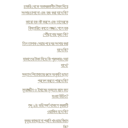
চাকরি থেকে অবসরকালীন টাকা দিয়ে
সংসার চালানো এবং হজ করা যাবে কি?
কারো হক নষ্ট করলে এবং তাদেরকে
বিস্তারিত বলতে লজ্জা পেলে হক
পৌঁছানোর সূরত কি?
তিন তালাক দেয়ার পরে ঘর সংসার করা
যাবে কি?
যাকাতের টাকা দিয়ে কি পুরস্কার দেয়া
যাবে?
সন্তান পিতামাতার রুমে অনুমতি ছাড়া
প্রবেশ করতে পারবে কি?
মুআজ্জীন ও ইমামের নূন্যতম বয়স কত
হওয়া উচিত?
শুধু ২/৪ ভরি স্বর্ণ থাকলে কুরবানী
ওয়াজিব হবে কি?
কুকুর কামড়ানো প্রানি খাওয়ার বিধান
কি?