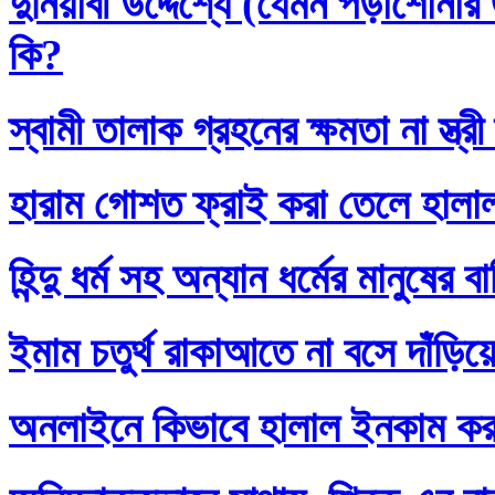
দুনিয়াবী উদ্দেশ্যে (যেমন পড়াশোনা
কি?
স্বামী তালাক গ্রহনের ক্ষমতা না স্ত
হারাম গোশত ফ্রাই করা তেলে হালা
হিন্দু ধর্ম সহ অন্যান ধর্মের মানুষের 
ইমাম চতুর্থ রাকাআতে না বসে দাঁড়িয়
অনলাইনে কিভাবে হালাল ইনকাম ক