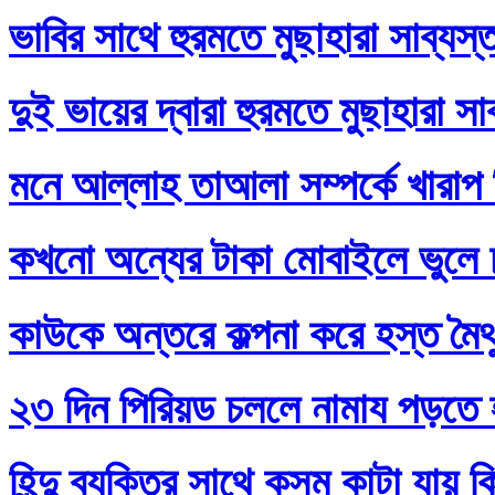
ভাবির সাথে হুরমতে মুছাহারা সাব্যস
দুই ভায়ের দ্বারা হুরমতে মুছাহারা স
মনে আল্লাহ তাআলা সম্পর্কে খারাপ
কখনো অন্যের টাকা মোবাইলে ভুলে
কাউকে অন্তরে কল্পনা করে হস্ত মৈথ
২৩ দিন পিরিয়ড চললে নামায পড়তে 
হিন্দু ব্যক্তির সাথে কসম কাটা যায় 