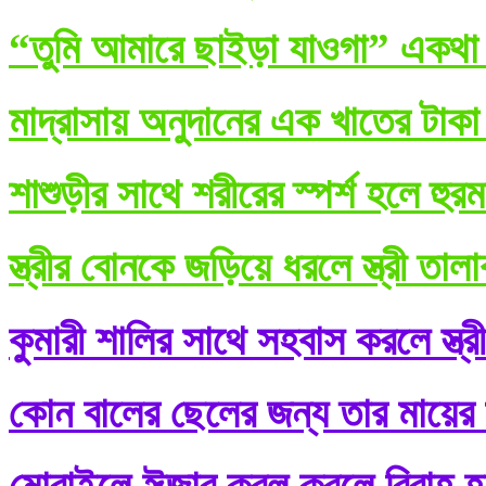
“তুমি আমারে ছাইড়া যাওগা” একথা ব
মাদ্রাসায় অনুদানের এক খাতের টাকা
শাশুড়ীর সাথে শরীরের স্পর্শ হলে হুর
স্ত্রীর বোনকে জড়িয়ে ধরলে স্ত্রী তা
কুমারী শালির সাথে সহবাস করলে স্ত্র
কোন বালের ছেলের জন্য তার মায়ের শ
মোবাইলে ঈজাব কবূল করলে বিবাহ হ