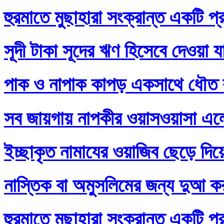
হুরমাতে মুছাহারা সংক্রান্ত একটি প্
সূদী টাকা সূদের ঋণ হিসেবে দেওয়া য
পাক ও নাপাক কাপড় একসাথে ধৌত ক
সব জায়গায় নাপকীর ওয়াসওয়াসা এল
ইচ্ছাকৃত নামাযের ওয়াজিব ছেড়ে দি
নাস্তিক বা অমুসলিমের জন্য দুআ ক
হুরমাতে মুছাহারা সংক্রান্ত একটি প্