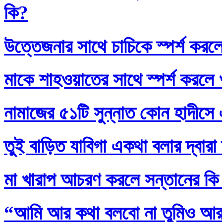
কি?
উত্তেজনার সাথে চাচিকে স্পর্শ করল
মাকে শাহওয়াতের সাথে স্পর্শ করলে
নামাজের ৫১টি সুন্নাত কোন হাদীসে এ
তুই বাড়িত যাবিগা একথা বলার দ্বার
মা খারাপ আচরণ করলে সন্তানের কি
“আমি আর কথা বলবো না তুমিও আর আ