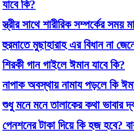
যাবে কি?
স্ত্রীর সাথে শারীরিক সম্পর্কের সময়
হুরমাতে মুছাহারাহ এর বিধান না জেন
শিরকী গান গাইলে ঈমান যাবে কি?
নাপাক অবস্থায় নামায পড়লে কি ঈম
শুধু মনে মনে তালাকের কথা ভাবার দ
পেনশনের টাকা দিয়ে কি হজ হবে? বাব