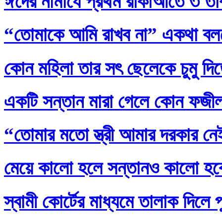
ঈদের নামাযে প্রথম রাকাআতে ৩ তাক
“তোমাকে আমি রাখব না” একথা বল
কোন মহিলা তার সৎ ছেলেকে চুমু দি
একটি সন্তান মারা গেলে কোন ফজ
“তোমার মতো স্ত্রী আমার দরকার নেই
মেয়ে কালো হলে সন্তানও কালো হব
স্বামী কোর্টের মাধ্যমে তালাক দিলে 