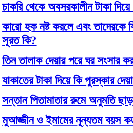
চাকরি থেকে অবসরকালীন টাকা দিয়ে
কারো হক নষ্ট করলে এবং তাদেরকে ব
সূরত কি?
তিন তালাক দেয়ার পরে ঘর সংসার কর
যাকাতের টাকা দিয়ে কি পুরস্কার দেয়
সন্তান পিতামাতার রুমে অনুমতি ছাড়
মুআজ্জীন ও ইমামের নূন্যতম বয়স 