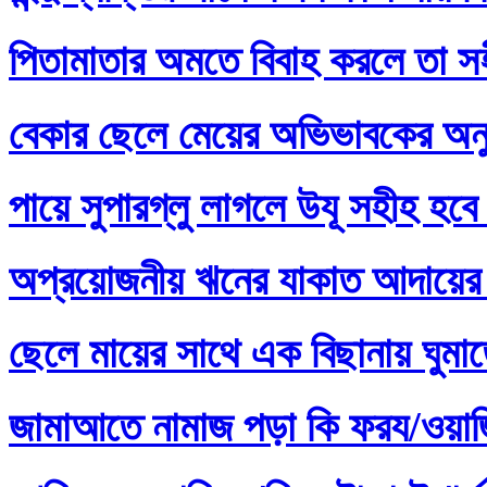
পিতামাতার অমতে বিবাহ করলে তা স
বেকার ছেলে মেয়ের অভিভাবকের অনু
পায়ে সুপারগ্লু লাগলে উযূ সহীহ হবে
অপ্রয়োজনীয় ঋনের যাকাত আদায়ের 
ছেলে মায়ের সাথে এক বিছানায় ঘুমা
জামাআতে নামাজ পড়া কি ফরয/ওয়াজি