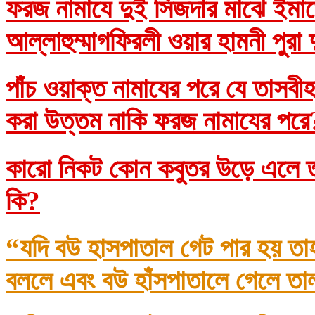
ফরজ নামাযে দুই সিজদার মাঝে ইমাম
আল্লাহুম্মাগফিরলী ওয়ার হামনী পুরা
পাঁচ ওয়াক্ত নামাযের পরে যে তাসব
করা উত্তম নাকি ফরজ নামাযের প
কারো নিকট কোন কবুতর উড়ে এলে তা
কি?
“যদি বউ হাসপাতাল গেট পার হয় তা
বললে এবং বউ হাঁসপাতালে গেলে তা