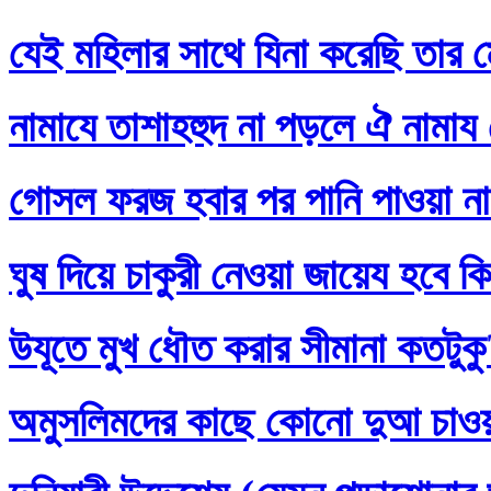
যেই মহিলার সাথে যিনা করেছি তার ম
নামাযে তাশাহহুদ না পড়লে ঐ নামায
গোসল ফরজ হবার পর পানি পাওয়া না
ঘুষ দিয়ে চাকুরী নেওয়া জায়েয হবে ক
উযূতে মুখ ধৌত করার সীমানা কতটুক
অমুসলিমদের কাছে কোনো দুআ চাও