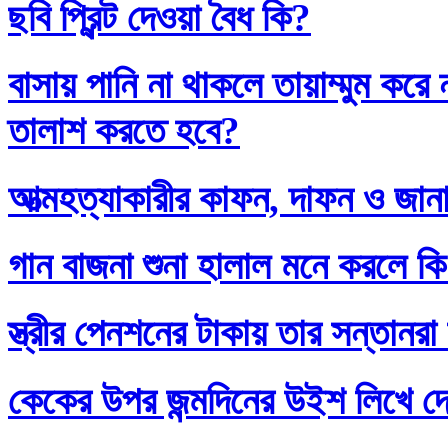
ছবি প্রিন্ট দেওয়া বৈধ কি?
বাসায় পানি না থাকলে তায়াম্মুম কর
তালাশ করতে হবে?
আত্মহত্যাকারীর কাফন, দাফন ও জানা
গান বাজনা শুনা হালাল মনে করলে ক
স্ত্রীর পেনশনের টাকায় তার সন্তানর
কেকের উপর জন্মদিনের উইশ লিখে দ