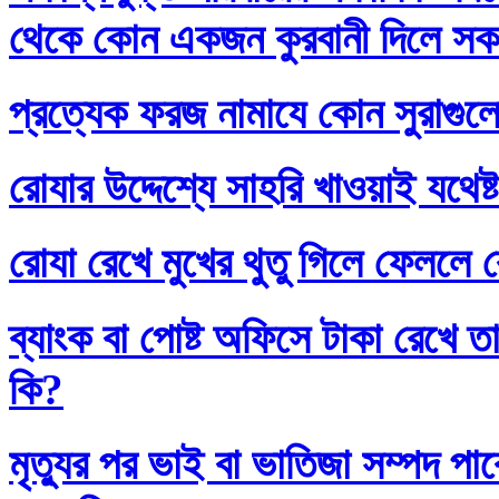
থেকে কোন একজন কুরবানী দিলে সকলে
প্রত্যেক ফরজ নামাযে কোন সুরাগুল
রোযার উদ্দেশ্যে সাহরি খাওয়াই যথেষ্
রোযা রেখে মুখের থুতু গিলে ফেললে র
ব্যাংক বা পোষ্ট অফিসে টাকা রেখে তা
কি?
মৃত্যুর পর ভাই বা ভাতিজা সম্পদ প