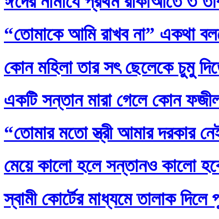
ঈদের নামাযে প্রথম রাকাআতে ৩ তাক
“তোমাকে আমি রাখব না” একথা বল
কোন মহিলা তার সৎ ছেলেকে চুমু দি
একটি সন্তান মারা গেলে কোন ফজ
“তোমার মতো স্ত্রী আমার দরকার নেই
মেয়ে কালো হলে সন্তানও কালো হব
স্বামী কোর্টের মাধ্যমে তালাক দিলে 