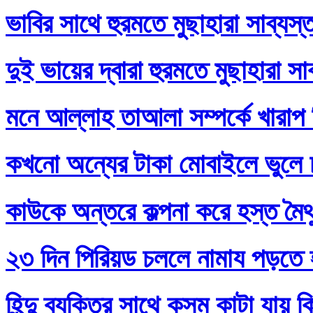
ভাবির সাথে হুরমতে মুছাহারা সাব্যস
দুই ভায়ের দ্বারা হুরমতে মুছাহারা স
মনে আল্লাহ তাআলা সম্পর্কে খারাপ
কখনো অন্যের টাকা মোবাইলে ভুলে
কাউকে অন্তরে কল্পনা করে হস্ত মৈথ
২৩ দিন পিরিয়ড চললে নামায পড়তে 
হিন্দু ব্যক্তির সাথে কসম কাটা যায় 