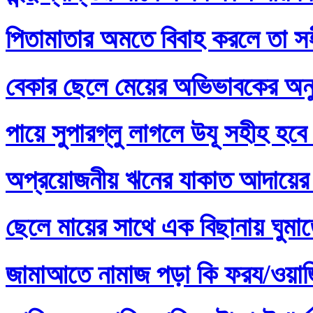
পিতামাতার অমতে বিবাহ করলে তা স
বেকার ছেলে মেয়ের অভিভাবকের অনু
পায়ে সুপারগ্লু লাগলে উযূ সহীহ হবে
অপ্রয়োজনীয় ঋনের যাকাত আদায়ের 
ছেলে মায়ের সাথে এক বিছানায় ঘুমা
জামাআতে নামাজ পড়া কি ফরয/ওয়াজি