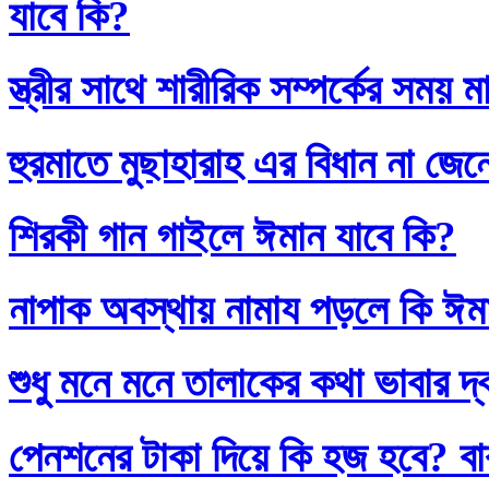
যাবে কি?
স্ত্রীর সাথে শারীরিক সম্পর্কের সময়
হুরমাতে মুছাহারাহ এর বিধান না জেন
শিরকী গান গাইলে ঈমান যাবে কি?
নাপাক অবস্থায় নামায পড়লে কি ঈম
শুধু মনে মনে তালাকের কথা ভাবার দ
পেনশনের টাকা দিয়ে কি হজ হবে? বাব