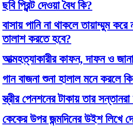
ছবি প্রিন্ট দেওয়া বৈধ কি?
বাসায় পানি না থাকলে তায়াম্মুম কর
তালাশ করতে হবে?
আত্মহত্যাকারীর কাফন, দাফন ও জানা
গান বাজনা শুনা হালাল মনে করলে ক
স্ত্রীর পেনশনের টাকায় তার সন্তানর
কেকের উপর জন্মদিনের উইশ লিখে দ