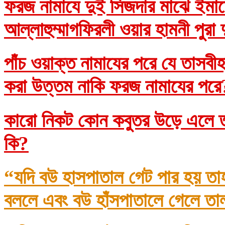
ফরজ নামাযে দুই সিজদার মাঝে ইমাম
আল্লাহুম্মাগফিরলী ওয়ার হামনী পুরা
পাঁচ ওয়াক্ত নামাযের পরে যে তাসব
করা উত্তম নাকি ফরজ নামাযের প
কারো নিকট কোন কবুতর উড়ে এলে তা
কি?
“যদি বউ হাসপাতাল গেট পার হয় তা
বললে এবং বউ হাঁসপাতালে গেলে তা