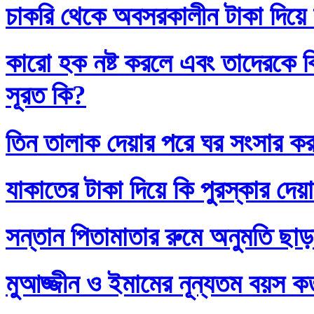
চাকরি থেকে অবসরকালীন টাকা দিয়ে
কারো হক নষ্ট করলে এবং তাদেরকে ব
সূরত কি?
তিন তালাক দেয়ার পরে ঘর সংসার কর
যাকাতের টাকা দিয়ে কি পুরস্কার দেয়
সন্তান পিতামাতার রুমে অনুমতি ছাড়
মুআজ্জীন ও ইমামের নূন্যতম বয়স 