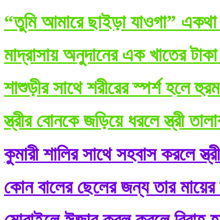
“তুমি আমারে ছাইড়া যাওগা” একথা ব
মাদ্রাসায় অনুদানের এক খাতের টাকা
শাশুড়ীর সাথে শরীরের স্পর্শ হলে হুর
স্ত্রীর বোনকে জড়িয়ে ধরলে স্ত্রী তা
কুমারী শালির সাথে সহবাস করলে স্ত্র
কোন বালের ছেলের জন্য তার মায়ের শ
মোবাইলে ঈজাব কবূল করলে বিবাহ হ