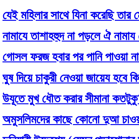
যেই মহিলার সাথে যিনা করেছি তার ম
নামাযে তাশাহহুদ না পড়লে ঐ নামায
গোসল ফরজ হবার পর পানি পাওয়া না
ঘুষ দিয়ে চাকুরী নেওয়া জায়েয হবে ক
উযূতে মুখ ধৌত করার সীমানা কতটুক
অমুসলিমদের কাছে কোনো দুআ চাও