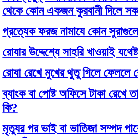
থেকে কোন একজন কুরবানী দিলে সকলে
প্রত্যেক ফরজ নামাযে কোন সুরাগুল
রোযার উদ্দেশ্যে সাহরি খাওয়াই যথেষ্
রোযা রেখে মুখের থুতু গিলে ফেললে র
ব্যাংক বা পোষ্ট অফিসে টাকা রেখে তা
কি?
মৃত্যুর পর ভাই বা ভাতিজা সম্পদ প