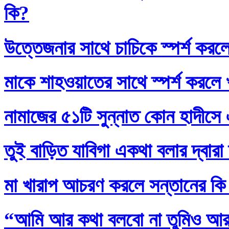
কি?
উত্তেজনার সাথে চাচিকে স্পর্শ করল
মাকে শাহওয়াতের সাথে স্পর্শ করলে
নামাজের ৫১টি সুন্নাত কোন হাদীসে এ
তুই বাড়িত যাবিগা একথা বলার দ্বার
মা খারাপ আচরণ করলে সন্তানের কি
“আমি আর কথা বলবো না তুমিও আর আ