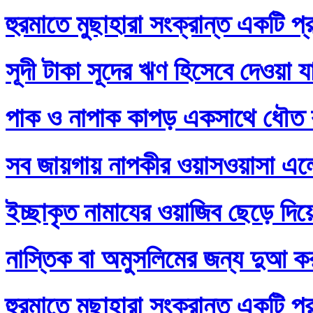
হুরমাতে মুছাহারা সংক্রান্ত একটি প্
সূদী টাকা সূদের ঋণ হিসেবে দেওয়া য
পাক ও নাপাক কাপড় একসাথে ধৌত ক
সব জায়গায় নাপকীর ওয়াসওয়াসা এল
ইচ্ছাকৃত নামাযের ওয়াজিব ছেড়ে দি
নাস্তিক বা অমুসলিমের জন্য দুআ ক
হুরমাতে মুছাহারা সংক্রান্ত একটি প্