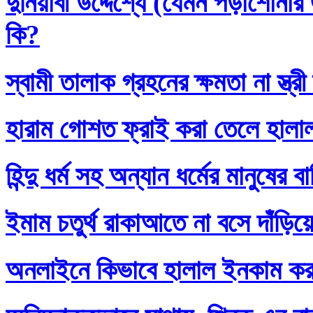
দুনিয়াবী উদ্দেশ্যে (যেমন পড়াশোনা
কি?
স্বামী তালাক গ্রহনের ক্ষমতা না স্ত
হারাম গোশত ফ্রাই করা তেলে হালা
হিন্দু ধর্ম সহ অন্যান ধর্মের মানুষের 
ইমাম চতুর্থ রাকাআতে না বসে দাঁড়িয়
অনলাইনে কিভাবে হালাল ইনকাম ক