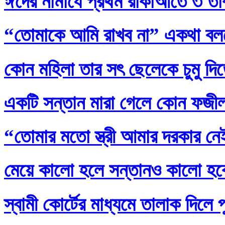
ঈদের নামাযে প্রথম রাকাআতে ৩ তাক
“তোমাকে আমি রাখব না” একথা বল
কোন মহিলা তার সৎ ছেলেকে চুমু দি
একটি সন্তান মারা গেলে কোন ফজ
“তোমার মতো স্ত্রী আমার দরকার নেই
মেয়ে কালো হলে সন্তানও কালো হব
স্বামী কোর্টের মাধ্যমে তালাক দিলে 