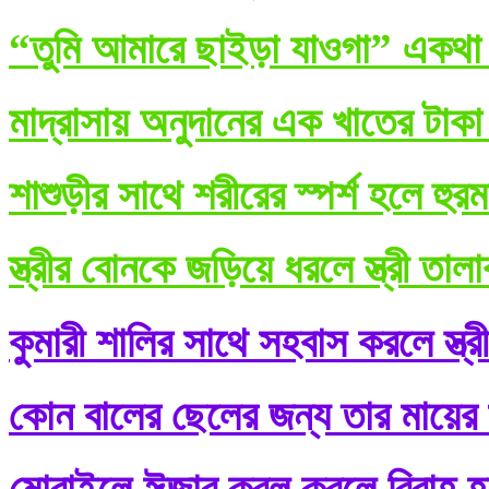
“তুমি আমারে ছাইড়া যাওগা” একথা ব
মাদ্রাসায় অনুদানের এক খাতের টাকা
শাশুড়ীর সাথে শরীরের স্পর্শ হলে হুর
স্ত্রীর বোনকে জড়িয়ে ধরলে স্ত্রী তা
কুমারী শালির সাথে সহবাস করলে স্ত্র
কোন বালের ছেলের জন্য তার মায়ের শ
মোবাইলে ঈজাব কবূল করলে বিবাহ হ