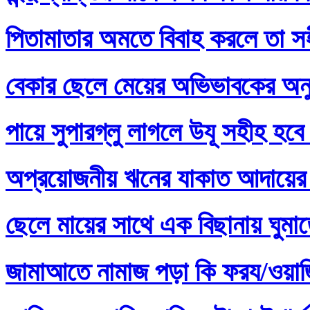
পিতামাতার অমতে বিবাহ করলে তা স
বেকার ছেলে মেয়ের অভিভাবকের অনু
পায়ে সুপারগ্লু লাগলে উযূ সহীহ হবে
অপ্রয়োজনীয় ঋনের যাকাত আদায়ের 
ছেলে মায়ের সাথে এক বিছানায় ঘুমা
জামাআতে নামাজ পড়া কি ফরয/ওয়াজি