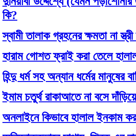
দুনিয়াবী উদ্দেশ্যে (যেমন পড়াশোনা
কি?
স্বামী তালাক গ্রহনের ক্ষমতা না স্ত
হারাম গোশত ফ্রাই করা তেলে হালা
হিন্দু ধর্ম সহ অন্যান ধর্মের মানুষের 
ইমাম চতুর্থ রাকাআতে না বসে দাঁড়িয়
অনলাইনে কিভাবে হালাল ইনকাম ক