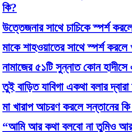
কি?
উত্তেজনার সাথে চাচিকে স্পর্শ করল
মাকে শাহওয়াতের সাথে স্পর্শ করলে
নামাজের ৫১টি সুন্নাত কোন হাদীসে এ
তুই বাড়িত যাবিগা একথা বলার দ্বার
মা খারাপ আচরণ করলে সন্তানের কি
“আমি আর কথা বলবো না তুমিও আর আ