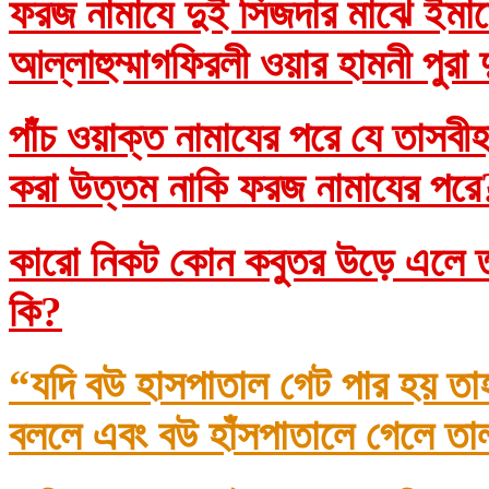
ফরজ নামাযে দুই সিজদার মাঝে ইমাম
আল্লাহুম্মাগফিরলী ওয়ার হামনী পুরা
পাঁচ ওয়াক্ত নামাযের পরে যে তাসব
করা উত্তম নাকি ফরজ নামাযের প
কারো নিকট কোন কবুতর উড়ে এলে তা
কি?
“যদি বউ হাসপাতাল গেট পার হয় তা
বললে এবং বউ হাঁসপাতালে গেলে তা