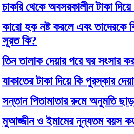
চাকরি থেকে অবসরকালীন টাকা দিয়ে
কারো হক নষ্ট করলে এবং তাদেরকে ব
সূরত কি?
তিন তালাক দেয়ার পরে ঘর সংসার কর
যাকাতের টাকা দিয়ে কি পুরস্কার দেয়
সন্তান পিতামাতার রুমে অনুমতি ছাড়
মুআজ্জীন ও ইমামের নূন্যতম বয়স 