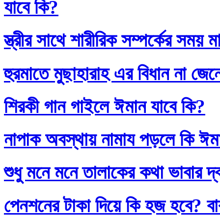
যাবে কি?
স্ত্রীর সাথে শারীরিক সম্পর্কের সময়
হুরমাতে মুছাহারাহ এর বিধান না জেন
শিরকী গান গাইলে ঈমান যাবে কি?
নাপাক অবস্থায় নামায পড়লে কি ঈম
শুধু মনে মনে তালাকের কথা ভাবার দ
পেনশনের টাকা দিয়ে কি হজ হবে? বাব