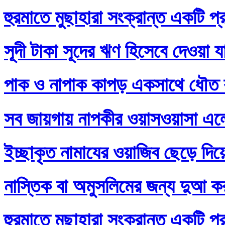
হুরমাতে মুছাহারা সংক্রান্ত একটি প্
সূদী টাকা সূদের ঋণ হিসেবে দেওয়া য
পাক ও নাপাক কাপড় একসাথে ধৌত ক
সব জায়গায় নাপকীর ওয়াসওয়াসা এল
ইচ্ছাকৃত নামাযের ওয়াজিব ছেড়ে দি
নাস্তিক বা অমুসলিমের জন্য দুআ ক
হুরমাতে মুছাহারা সংক্রান্ত একটি প্