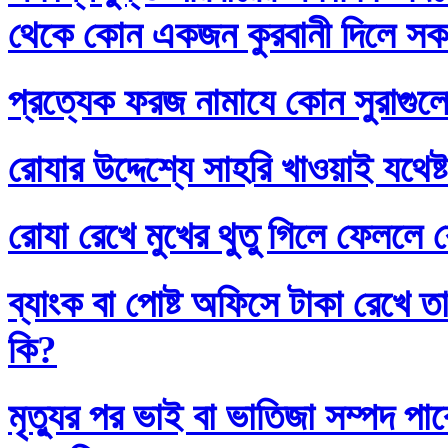
থেকে কোন একজন কুরবানী দিলে সকলে
প্রত্যেক ফরজ নামাযে কোন সুরাগুল
রোযার উদ্দেশ্যে সাহরি খাওয়াই যথেষ্
রোযা রেখে মুখের থুতু গিলে ফেললে র
ব্যাংক বা পোষ্ট অফিসে টাকা রেখে তা
কি?
মৃত্যুর পর ভাই বা ভাতিজা সম্পদ প