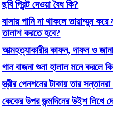
ছবি প্রিন্ট দেওয়া বৈধ কি?
বাসায় পানি না থাকলে তায়াম্মুম কর
তালাশ করতে হবে?
আত্মহত্যাকারীর কাফন, দাফন ও জানা
গান বাজনা শুনা হালাল মনে করলে ক
স্ত্রীর পেনশনের টাকায় তার সন্তানর
কেকের উপর জন্মদিনের উইশ লিখে দ