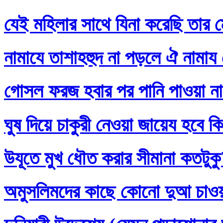
যেই মহিলার সাথে যিনা করেছি তার ম
নামাযে তাশাহহুদ না পড়লে ঐ নামায
গোসল ফরজ হবার পর পানি পাওয়া না
ঘুষ দিয়ে চাকুরী নেওয়া জায়েয হবে ক
উযূতে মুখ ধৌত করার সীমানা কতটুক
অমুসলিমদের কাছে কোনো দুআ চাও