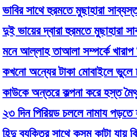
ভাবির সাথে হুরমতে মুছাহারা সাব্যস
দুই ভায়ের দ্বারা হুরমতে মুছাহারা স
মনে আল্লাহ তাআলা সম্পর্কে খারাপ
কখনো অন্যের টাকা মোবাইলে ভুলে
কাউকে অন্তরে কল্পনা করে হস্ত মৈথ
২৩ দিন পিরিয়ড চললে নামায পড়তে 
হিন্দু ব্যক্তির সাথে কসম কাটা যায় 