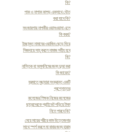
কি?
পাক ও নাপাক কাপড় একসাথে ধৌত
করা যাবে কি?
সব জায়গায় নাপকীর ওয়াসওয়াসা এলে
কি করব?
ইচ্ছাকৃত নামাযের ওয়াজিব ছেড়ে দিয়ে
সিজদায়ে সাহূ করলে নামাজ সহীহ হবে
কি?
নাস্তিক বা অমুসলিমের জন্য দুআ করা
কি জায়েয?
হুরমাতে মুছাহারা সংক্রান্ত একটি
প্রশ্নোত্তর
কলেজের শিক্ষক নিজের কলেজের
ছাত্রদেরকে প্রাইভেট পড়িয়ে টাকা
নিতে পারবে কি?
মেয়ে মায়ের শরীরে কাম উত্তেজনার
সাথে স্পর্শ করলে মা বাবার জন্য হারাম