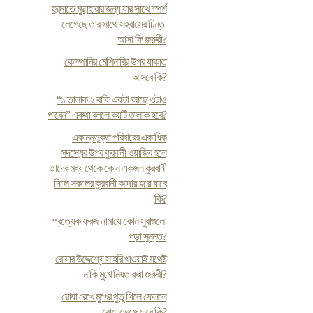
হুরমাতে মুছাহারার জন্য যার সাথে স্পর্শ
লেগেছে তার সাথে সহবাসের চিন্তা
আসা কি জরুরী?
কোম্পানির মেশিনারির উপর যাকাত
আসবে কি?
“১ তালাক ২ বাকি একটা আছে ওটাও
পাবেন” একথা বললে কয়টি তালাক হবে?
একান্নভুক্ত পরিবারের একাধিক
সদস্যের উপর কুরবানী ওয়াজিব হলে
তাদের মধ্য থেকে কোন একজন কুরবানী
দিলে সকলের কুরবানী আদায় হয়ে যাবে
কি?
প্রত্যেক ফরজ নামাযে কোন সুরাগুলো
পড়া সুন্নত?
রোযার উদ্দেশ্যে সাহরি খাওয়াই যথেষ্ট
নাকি মুখে নিয়ত করা জরুরী?
রোযা রেখে মুখের থুতু গিলে ফেললে
রোযা ভেঙ্গে যাবে কি?