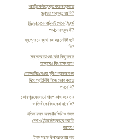
শাশুড়িকে উত্যক্ত করলে হুরমাতে
মুছাহারা সাব্যস্ত হয় কি?
হিন্দু ছাত্রকে পাঠ্যবই থেকে হিন্দুধর্ম
পড়ানোর হুকুম কী?
স্বপ্নের যে ব্যাখা করা হয় সেটাই ঘটে
কি?
স্বপ্নের ব্যাখ্যা কেউ কিছু বললে
বাস্তবেও কি তেমন হবে?
কোম্পানির দেওয়া সুবিধা গ্রাহককে না
দিয়ে প্রতিনিধি নিজে ভোগ করতে
পারবে কি?
কোন পুরুষের সাথে খারাপ কাজ করে তার
ভাতিজীকে বিবাহ করা যাবে কি?
ইতিকাফরত অবস্থায় ভিডিও গজল
দেখা ও ইন্টারনেট ব্যবহার করা কি
জায়েয?
ইমাম সাহেব উপরের তলায় আর