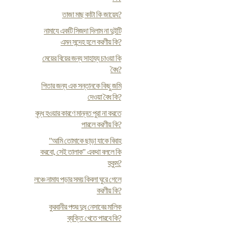
তাজা মাছ কাটা কি জায়েয?
নামাযে একটি সিজদা দিলাম না দুইটি
এমন সন্দেহ হলে করণীয় কি?
মেয়ের বিয়ের জন্য সাহায্য চাওয়া কি
বৈধ?
পিতার জন্য এক সন্তানকে কিছু জমি
দেওয়া বৈধ কি?
বৃদ্ধ হওয়ার কারণে মান্নত পুরা না করতে
পারলে করণীয় কি?
"আমি তোমাকে ছাড়া যাকে বিবাহ
করবো, সেই তালাক" একথা বললে কি
হুকুম?
লঞ্চে নামায পড়ার সময় কিবলা ঘুরে গেলে
করণীয় কি?
কুরবানীর পশুর দুধ নেসাবের মালিক
ব্যক্তি খেতে পারবে কি?