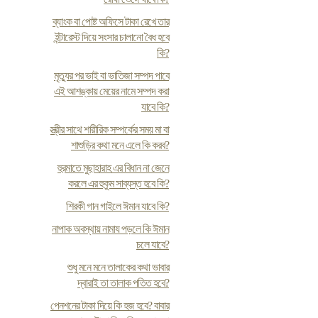
ব্যাংক বা পোষ্ট অফিসে টাকা রেখে তার
ইন্টারেস্ট দিয়ে সংসার চালানো বৈধ হবে
কি?
মৃত্যুর পর ভাই বা ভাতিজা সম্পদ পাবে
এই আশঙ্কায় মেয়ের নামে সম্পদ করা
যাবে কি?
স্ত্রীর সাথে শারীরিক সম্পর্কের সময় মা বা
শাশুড়ির কথা মনে এলে কি করব?
হুরমাতে মুছাহারাহ এর বিধান না জেনে
করলে এর হুকুম সাব্যস্ত হবে কি?
শিরকী গান গাইলে ঈমান যাবে কি?
নাপাক অবস্থায় নামায পড়লে কি ঈমান
চলে যাবে?
শুধু মনে মনে তালাকের কথা ভাবার
দ্বারাই তা তালাক পতিত হবে?
পেনশনের টাকা দিয়ে কি হজ হবে? বাবার