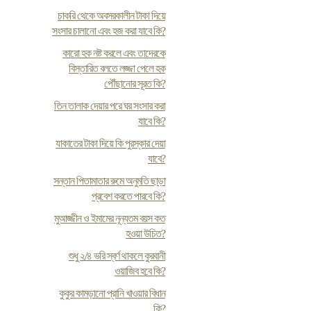
চাকরি থেকে অবসরকালীন টাকা দিয়ে
সংসার চালানো এবং হজ করা যাবে কি?
কারো হক নষ্ট করলে এবং তাদেরকে
বিস্তারিত বলতে লজ্জা পেলে হক
পৌঁছানোর সূরত কি?
তিন তালাক দেয়ার পরে ঘর সংসার করা
যাবে কি?
যাকাতের টাকা দিয়ে কি পুরস্কার দেয়া
যাবে?
সন্তান পিতামাতার রুমে অনুমতি ছাড়া
প্রবেশ করতে পারবে কি?
মুআজ্জীন ও ইমামের নূন্যতম বয়স কত
হওয়া উচিত?
শুধু ২/৪ ভরি স্বর্ণ থাকলে কুরবানী
ওয়াজিব হবে কি?
কুকুর কামড়ানো প্রানি খাওয়ার বিধান
কি?