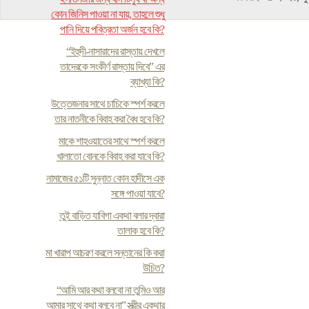
কোন জিনিস পাওয়া না যায়, তাহলে শুধু
পানি দিয়ে পবিত্রতা অর্জন হবে কি?
“ইহুদী-নাসারাদের রাস্তায় দেখলে
তাদেরকে সংকীর্ণ রাস্তায় দিবে” এর
ব্যাখ্যা কি?
উত্তেজনার সাথে চাচিকে স্পর্শ করলে
তার নাতনীকে বিবাহ করা বৈধ হবে কি?
মাকে শাহওয়াতের সাথে স্পর্শ করলে
খালাতো বোনকে বিবাহ করা যাবে কি?
নামাজের ৫১টি সুন্নাত কোন হাদীসে এক
সঙ্গে পাওয়া যাবে?
তুই বাড়িত যাবিগা একথা বলার দ্বারা
তালাক হবে কি?
মা খারাপ আচরণ করলে সন্তানের কি করা
উচিত?
“আমি আর কথা বলবো না তুমিও আর
আমার সাথে কথা বলবে না” স্ত্রীর একথার