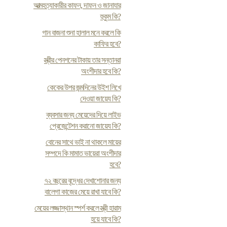
আত্মহত্যাকারীর কাফন, দাফন ও জানাযার
হুকুম কি?
গান বাজনা শুনা হালাল মনে করলে কি
কাফির হবে?
স্ত্রীর পেনশনের টাকায় তার সন্তানরা
অংশীদার হবে কি?
কেকের উপর জন্মদিনের উইশ লিখে
দেওয়া জায়েয কি?
ব্যবসার জন্য মেয়েদের দিয়ে লাইভ
প্রেজেন্টেশন করানো জায়েয কি?
বোনের সাথে ভাই না থাকলে মায়ের
সম্পদে কি মামাত ভায়েরা অংশীদার
হবে?
৭২ বছরের বৃদ্ধের দেখাশোনার জন্য
বালেগা কাজের মেয়ে রাখা যাবে কি?
মেয়ের লজ্জাস্থান স্পর্শ করলে স্ত্রী হারাম
হয়ে যাবে কি?