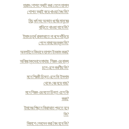
হারাম গোশত ফ্রাই করা তেলে হালাল
গোশত ফ্রাই করে খাওয়া বৈধ কি?
হিন্দু ধর্ম সহ অন্যান ধর্মের মানুষের
বাড়িতে খাওয়া যাবে কি?
ইমাম চতুর্থ রাকাআতে না বসে দাঁড়িয়ে
গেলে নামাযের হুকুম কি?
অনলাইনে কিভাবে হালাল ইনকাম করব?
অনিচ্ছাকৃতভাবে মাথায় শিরক এর বাক্য
চলে এলে করণীয় কি?
মনে শিরকী চিন্তা এলে কি ইসলাম
থেকে বের হয়ে যায়?
মনে শিরক এর মতো চিন্তা এলে কি
করব?
ইমামের পিছনে কিরাআত পড়তে হবে
কি?
বিকাশে লেনদেন করা বৈধ হবে কি?