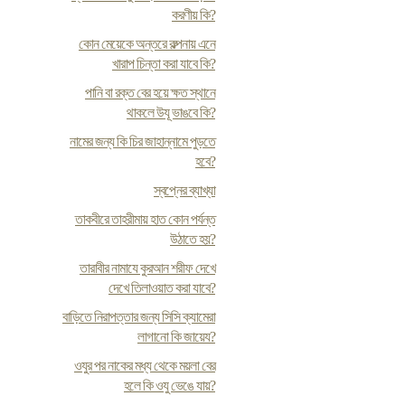
করণীয় কি?
কোন মেয়েকে অন্তরে কল্পনায় এনে
খারাপ চিন্তা করা যাবে কি?
পানি বা রক্ত বের হয়ে ক্ষত স্থানে
থাকলে উযূ ভাঙবে কি?
নামের জন্য কি চির জাহান্নামে পুড়তে
হবে?
স্বপ্নের ব্যাখ্যা
তাকবীরে তাহরীমায় হাত কোন পর্যন্ত
উঠাতে হয়?
তারাবীর নামাযে কুরআন শরীফ দেখে
দেখে তিলাওয়াত করা যাবে?
বাড়িতে নিরাপত্তার জন্য সিসি ক্যামেরা
লাগানো কি জায়েয?
ওযুর পর নাকের মধ্য থেকে ময়লা বের
হলে কি ওযু ভেঙে যায়?