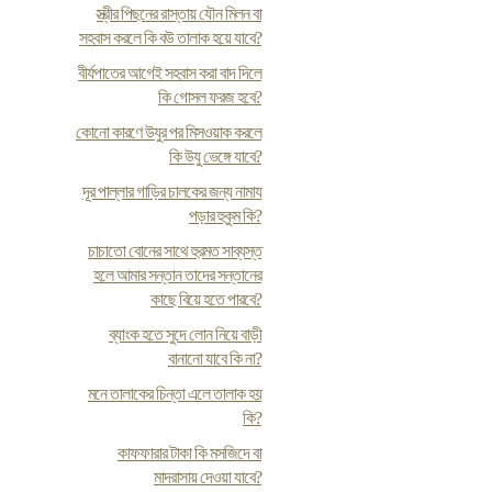
স্ত্রীর পিছনের রাস্তায় যৌন মিলন বা
সহবাস করলে কি বউ তালাক হয়ে যাবে?
বীর্যপাতের আগেই সহবাস করা বাদ দিলে
কি গোসল ফরজ হবে?
কোনো কারণে উযুর পর মিসওয়াক করলে
কি উযু ভেঙ্গে যাবে?
দূর পাল্লার গাড়ির চালকের জন্য নামায
পড়ার হুকুম কি?
চাচাতো বোনের সাথে হুরমত সাব্যস্ত
হলে আমার সন্তান তাদের সন্তানের
কাছে বিয়ে হতে পারবে?
ব্যাংক হতে সুদে লোন নিয়ে বাড়ী
বানানো যাবে কি না?
মনে তালাকের চিন্তা এলে তালাক হয়
কি?
কাফফারার টাকা কি মসজিদে বা
মাদরাসায় দেওয়া যাবে?