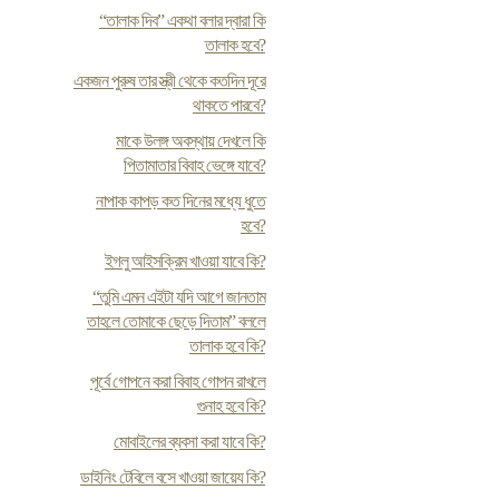
“তালাক দিব” একথা বলার দ্বারা কি
তালাক হবে?
একজন পুরুষ তার স্ত্রী থেকে কতদিন দূরে
থাকতে পারবে?
মাকে উলঙ্গ অবস্থায় দেখলে কি
পিতামাতার বিবাহ ভেঙ্গে যাবে?
নাপাক কাপড় কত দিনের মধ্যে ধুতে
হবে?
ইগলু আইসক্রিম খাওয়া যাবে কি?
“তুমি এমন এইটা যদি আগে জানতাম
তাহলে তোমাকে ছেড়ে দিতাম” বললে
তালাক হবে কি?
পূর্বে গোপনে করা বিবাহ গোপন রাখলে
গুনাহ হবে কি?
মোবাইলের ব্যবসা করা যাবে কি?
ডাইনিং টেবিলে বসে খাওয়া জায়েয কি?