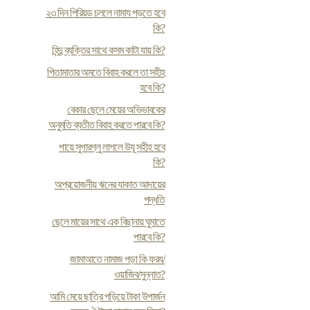
২৩ দিন পিরিয়ড চললে নামায পড়তে হবে
কি?
হিন্দু ব্যক্তির সাথে কসম কাটা যায় কি?
পিতামাতার অমতে বিবাহ করলে তা সহীহ
হবে কি?
বেকার ছেলে মেয়ের অভিভাবকের
অনুমতি ব্যতীত বিবাহ করতে পারবে কি?
পায়ে সুপারগ্লু লাগলে উযূ সহীহ হবে
কি?
অপ্রয়োজনীয় ঋনের যাকাত আদায়ের
পদ্ধতি
ছেলে মায়ের সাথে এক বিছানায় ঘুমাতে
পারবে কি?
জামাআতে নামাজ পড়া কি ফরয/
ওয়াজিব/সুন্নাত?
আমি মেয়ে ছাত্রি পড়িয়ে টাকা উপার্জন