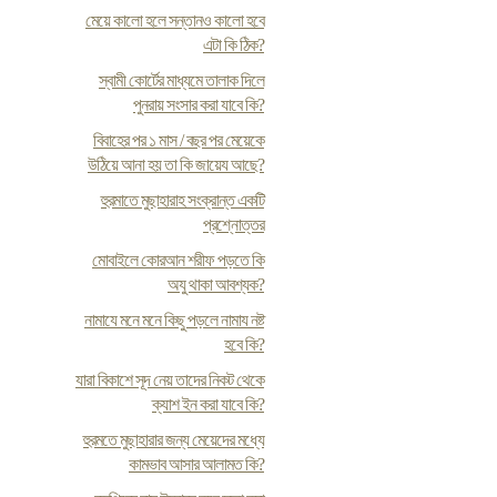
মেয়ে কালো হলে সন্তানও কালো হবে
এটা কি ঠিক?
স্বামী কোর্টের মাধ্যমে তালাক দিলে
পুনরায় সংসার করা যাবে কি?
বিবাহের পর ১ মাস / বছর পর মেয়েকে
উঠিয়ে আনা হয় তা কি জায়েয আছে?
হুরমাতে মুছাহারাহ সংক্রান্ত একটি
প্রশ্নোত্তর
মোবাইলে কোরআন শরীফ পড়তে কি
অযু থাকা আবশ্যক?
নামাযে মনে মনে কিছু পড়লে নামায নষ্ট
হবে কি?
যারা বিকাশে সূদ নেয় তাদের নিকট থেকে
ক্যাশ ইন করা যাবে কি?
হুরমতে মুছাহারার জন্য মেয়েদের মধ্যে
কামভাব আসার আলামত কি?