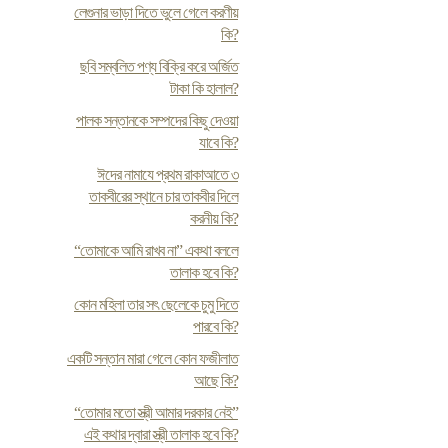
লেগুনার ভাড়া দিতে ভুলে গেলে করণীয়
কি?
ছবি সম্বলিত পণ্য বিক্রি করে অর্জিত
টাকা কি হালাল?
পালক সন্তানকে সম্পদের কিছু দেওয়া
যাবে কি?
ঈদের নামাযে প্রথম রাকাআতে ৩
তাকবীরের স্থানে চার তাকবীর দিলে
করনীয় কি?
“তোমাকে আমি রাখব না” একথা বললে
তালাক হবে কি?
কোন মহিলা তার সৎ ছেলেকে চুমু দিতে
পারবে কি?
একটি সন্তান মারা গেলে কোন ফজীলাত
আছে কি?
“তোমার মতো স্ত্রী আমার দরকার নেই”
এই কথার দ্বারা স্ত্রী তালাক হবে কি?