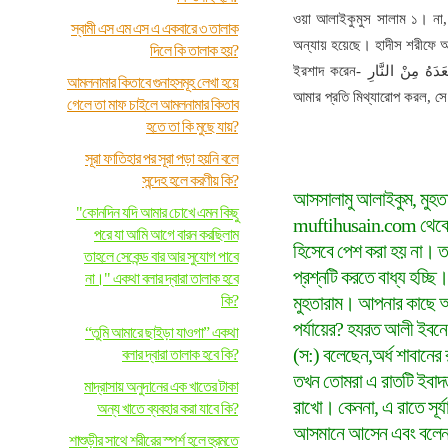
ওয়া আলাইকুমুস সালাম ১। না,
স্বামী এস এম এস এ একবারে ৩ তালাক
অন্যায় হয়েছে। হাদীস শরীফে আছে
দিলে কি তালাক হয়?
ইরশাদ করেন- مَنْ كَذَبَ عَلَيَّ فَلْيَتَبَوَّأْ مَقْعَدَهُ مِنْ النَّارِ অর্থঃ যে ব্যক্তি
আমলনামার কিতাবে গুনাহসমূহ লেখা হয়ে
আমার প্রতি মিথ্যারোপ করল, সে
গেলে তা মাফ চাইলে আমলনামার কিতাব
হতে তা কি মুছে যায়?
সূরা ফাতিহার পর সূরা পড়া হয়নি বলে
সন্দেহ হলে করণীয় কি?
আসসালামু আলাইকুম, মুহত
"কোনদিন যদি আমার চোখে এমন কিছু
muftihusain.com থেকে কো
পরে যা আমি আগে বারন করছিলাম
হিসেবে পেশ করা হয় না। তব
তাহলে সেকেন্ড বার আর সুযোগ পাবে
প্রশ্নটি করতে বাধ্য হচ্ছি। 
না।" একথা বলার দ্বারা তালাক হবে
কি?
মুহতারাম। আপনার কাছে আম
পর্যায়ের? হযরত আলী ইবনে আ
“তুমি আমারে ছাইড়া যাওগা” একথা
(স:) বলেছেন,অর্ধ শাবানের
বলার দ্বারা তালাক হবে কি?
তখন তোমরা এ রাতটি ইবাদত
মাদ্রাসায় অনুদানের এক খাতের টাকা
রাখো। কেননা, এ রাতে সূর
অন্য খাতে ব্যবহার করা যাবে কি?
আসমানে আসেন এবং বলেন, 
শাশুড়ীর সাথে শরীরের স্পর্শ হলে হুরমতে