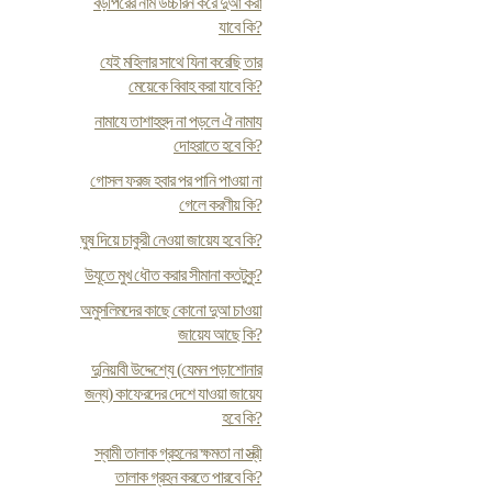
বড়পিরের নাম উচ্চারন করে দুআ করা
যাবে কি?
যেই মহিলার সাথে যিনা করেছি তার
মেয়েকে বিবাহ করা যাবে কি?
নামাযে তাশাহহুদ না পড়লে ঐ নামায
দোহরাতে হবে কি?
গোসল ফরজ হবার পর পানি পাওয়া না
গেলে করণীয় কি?
ঘুষ দিয়ে চাকুরী নেওয়া জায়েয হবে কি?
উযূতে মুখ ধৌত করার সীমানা কতটুকু?
অমুসলিমদের কাছে কোনো দুআ চাওয়া
জায়েয আছে কি?
দুনিয়াবী উদ্দেশ্যে (যেমন পড়াশোনার
জন্য) কাফেরদের দেশে যাওয়া জায়েয
হবে কি?
স্বামী তালাক গ্রহনের ক্ষমতা না স্ত্রী
তালাক গ্রহন করতে পারবে কি?