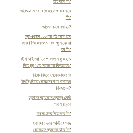
হয়ে যাবে কি?
আলেম-ওলামাদের ছোহবতে থাকার মানে
কি?
আলেম কাকে বলা হয়?
সূরা এখলাস ২০০ বার পাঠ করলে তার
জন্য রিজিকের ৩০০ দরজা খুলে দেওয়া
হয় কি?
ব‌ই খাতা ইত্যাদিতে পা লাগলে বুকে হাত
দিয়ে চুমু খেয়ে সালাম করা কি জায়েয?
বিয়ের নিয়তে মেয়ের মাহরামের
উপস্থিতিতে মেয়ের সাথে কথোপকথন
কি জায়েয?
হুরমাতে মুছাহারা সংক্রান্ত একটি
প্রশ্নোত্তর
আমের উশর দিতে হবে কি?
হারাম মাল দ্বারা অর্জিত সম্পদ
জেনেশুনে ক্রয় করা যাবে কি?