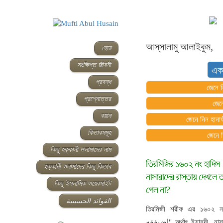
আস্‌সালামু আলাইকুম,
হোম
সংক্ষিপ্ত জীবনী
এক
প্রবন্ধ
জেনে ন
প্রশ্নোত্তর
জেন
বয়ান
জেনে নিন হানাফ
কিতাবসমূহ
জেনে 
কিছু হক্কানী ওলামাদের নাম
তিরমিজির ১৬০২ নং হাদিস।
হক্কানী ওলামাদের কিছু কিতাব
নাসারাদের রাস্তায় দেখলে ত
কিছু ইসলামিক ওয়েবসাইট
গেল না?
الفوائد الحسينية
তিরমিজী শরীফ এর ১৬০২ নং হাদী
اضيفقه" অর্থাৎ ইয়াহূদী, নাসারেদের সাথে রাস্তায় দেখা হলে তাদেরকে সংকীর্ণ