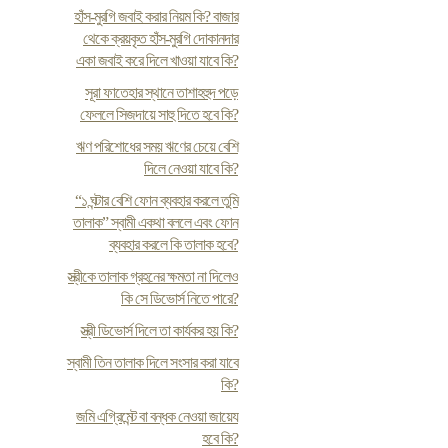
হাঁস-মুরগি জবাই করার নিয়ম কি? বাজার
থেকে ক্রয়কৃত হাঁস-মুরগি দোকানদার
একা জবাই করে দিলে খাওয়া যাবে কি?
সূরা ফাতেহার স্থানে তাশাহহুদ পড়ে
ফেললে সিজদায়ে সাহু দিতে হবে কি?
ঋণ পরিশোধের সময় ঋণের চেয়ে বেশি
দিলে নেওয়া যাবে কি?
“১ ঘন্টার বেশি ফোন ব্যবহার করলে তুমি
তালাক” স্বামী একথা বললে এবং ফোন
ব্যবহার করলে কি তালাক হবে?
স্ত্রীকে তালাক গ্রহনের ক্ষমতা না দিলেও
কি সে ডিভোর্স নিতে পারে?
স্ত্রী ডিভোর্স দিলে তা কার্যকর হয় কি?
স্বামী তিন তালাক দিলে সংসার করা যাবে
কি?
জমি এগ্রিমেন্ট বা বন্ধক নেওয়া জায়েয
হবে কি?