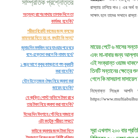
সাম্প্রতিক প্রশ্নোত্তর
রাস্তায় চাপিয়ে দাও। এর অর্থ
অত্যন্ত রাগের মাথায় তালাক দিলে তা
সাক্ষাৎ হলে তাদের সম্মানে রাস্তা
কার্যকর হবে কি?
শরীয়তবিরোধী কাজের জন্য কসমের
কাফফারা দিতে হয় না, কথাটা কি সত্য?
মায়ের পেটে ৬ মাসের সন্তা
জুমার দিন মসজিদ ভরে যাওয়ার পরে ঘরে
এবং মা-বাবার জন্য আল্লাহ
বসে এক্তেদা করলে কি নামায হবে?
এই সংক্রান্ত ওয়াজ থাকলে 
১ বছর আগে কুকুর কামড়ানো পশু কুরবানী
তিনটি সন্তানের ক্ষেত্রে শু
করা যাবে কি?
গেলে কি মাসয়ালা মাসায়েল
যৌন উত্তেজক ঔষধ নিয়ে ব্যবসা করা
জায়েয হবে কি?
নিম্নোক্ত লিঙ্কে আপনি 
যে ব্যক্তি পোস্ট অফিসে টাকা রাখে
https://www.muftiabulhu
তার টাকা নিয়ে ব্যবসা করা যাবে কি?
ঈদের দিন ঈদগাহে গেট দিয়ে সাজানো
এটা কতটুকু শরীয়ত সম্মত?
সূরা এখলাস ২০০ বার প্রতি
কাউকে ব্যবসার জন্য টাকা দিলে
টাকাদাতা নিজের জন্য নির্দিষ্ট পরিমান