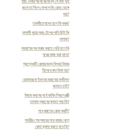
হাঁচি দেবার পর মুখের মধ্যে যে কফ থুতু
জমে তা গিলে ফেললে কি রোযা ভেঙ্গে
যায়?
তাকবীরে সন্দেহ হলে কি করব?
নাপাকী ধুয়ার সময় টেপের পানি ছিটা কি
নাপাক?
সহবাসের পর ফরজ করতে দেরি হলে কি
ঘরের কাজ করা যাবে?
প্রত্যেকটি রোযার জন্য ফিদয়া টাকার
হিসেবে কত টাকা হয়?
রোযাদারকে ইফতার করানোর ফজীলত
জানতে চাই?
ঈজাব কবূলের পূর্বে কাবিন লিখলে স্ত্রী
তালাক গ্রহনের ক্ষমতা পায় কি?
শবে বরাতের রোযা কয়টি?
সাহরীর শেষ সময়ের পরে খাবার খেলে
রোযা ক্বাযা করতে হবে কি?