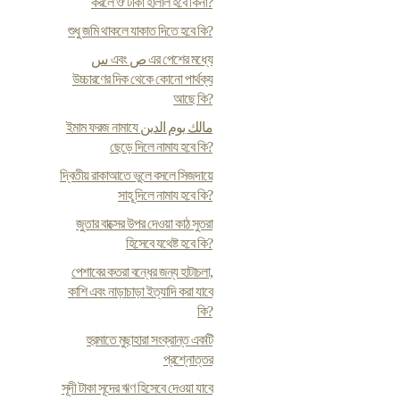
করলে ঔ টাকা হালাল হবে কিনা?
শুধু জমি থাকলে যাকাত দিতে হবে কি?
س এবং ص এর পেশের মধ্যে
উচ্চারণের দিক থেকে কোনো পার্থক্য
আছে কি?
ইমাম ফরজ নামাযে مالك يوم الدين
ছেড়ে দিলে নামায হবে কি?
দ্বিতীয় রাকাআতে ভুলে বসলে সিজদায়ে
সাহূ দিলে নামায হবে কি?
জুতার বাক্সের উপর দেওয়া কাঠ সুতরা
হিসেবে যথেষ্ট হবে কি?
পেশাবের কতরা বন্ধের জন্য হাটাচলা,
কাশি এবং নাড়াচাড়া ইত্যাদি করা যাবে
কি?
হুরমাতে মুছাহারা সংক্রান্ত একটি
প্রশ্নোত্তর
সূদী টাকা সূদের ঋণ হিসেবে দেওয়া যাবে