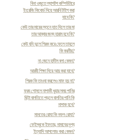
বিনা ওজুতে ল্যাপটপ কম্পিউটারে
ইংরেজি কিবোর্ড দিয়ে আরবি টাইপ করা
যাবে কি?
কেউ তার মায়ের স্তনে হাত দিলে তার মা
তার আব্বার জন্য হারাম হবে কি?
কেউ যদি ভুলে শিরক করে ফেলে তাহলে
কি করনীয়?
না জেনে হাদীস বলা কেমন?
আরবী শিক্ষা দিয়ে আয় করা যাবে?
শিরক কি তাওবা করলেও মাফ হয় না?
ফর‍য গোসলে নাপাকী ধুয়ার সময় পানির
ছিটা বালতিতে পড়লে বালতির পানি কি
নাপাক হবে?
মানতের রোযা কি নফল রোযা?
ফেইসবুকে ইফতার, নামাযের দৃশ্য
ইত্যাদি আপলোড করা কেমন?