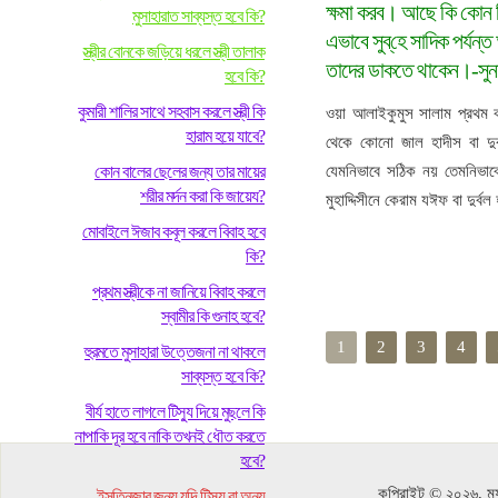
ক্ষমা করব। আছে কি কোন র
মুসাহারাত সাব্যস্ত হবে কি?
এভাবে সুব্‌হে সাদিক পর্যন
স্ত্রীর বোনকে জড়িয়ে ধরলে স্ত্রী তালাক
তাদের ডাকতে থাকেন।-সুন
হবে কি?
কুমারী শালির সাথে সহবাস করলে স্ত্রী কি
ওয়া আলাইকুমুস সালাম প্রথম
হারাম হয়ে যাবে?
থেকে কোনো জাল হাদীস বা দু
কোন বালের ছেলের জন্য তার মায়ের
যেমনিভাবে সঠিক নয় তেমনিভা
শরীর মর্দন করা কি জায়েয?
মুহাদ্দিসীনে কেরাম যঈফ বা দুর্বল
মোবাইলে ঈজাব কবূল করলে বিবাহ হবে
কি?
প্রথম স্ত্রীকে না জানিয়ে বিবাহ করলে
স্বামীর কি গুনাহ হবে?
1
2
3
4
হুরমতে মুসাহারা উত্তেজনা না থাকলে
সাব্যস্ত হবে কি?
বীর্য হাতে লাগলে টিস্যু দিয়ে মুছলে কি
নাপাকি দূর হবে নাকি তখনই ধৌত করতে
হবে?
কপিরাইট © ২০২৬, মুফ
ইসতিনজার জন্য যদি টিস্যু বা অন্য