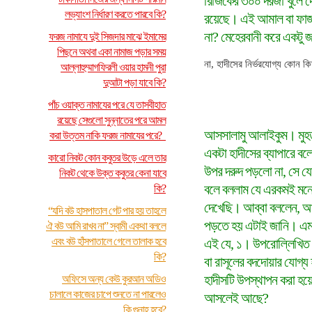
রিজিকের ৩০০ দরজা খুলে
লভ্যাংশ নির্ধারণ করতে পারবে কি?
রয়েছে। এই আমাল বা ফাজা
না? মেহেরবানী করে একটু 
ফরজ নামাযে দুই সিজদার মাঝে ইমামের
পিছনে অথবা একা নামাজ পড়ার সময়
না, হাদীসের নির্ভরযোগ্য কোন কি
আল্লাহুম্মাগফিরলী ওয়ার হামনী পুরা
দুআটা পড়া যাবে কি?
পাঁচ ওয়াক্ত নামাযের পরে যে তাসবীহাত
রয়েছে সেগুলো সুন্নাতের পরে আমল
আসসালামু আলাইকুম। মুহত
করা উত্তম নাকি ফরজ নামাযের পরে?
একটা হাদীসের ব্যাপারে বল
কারো নিকট কোন কবুতর উড়ে এলে তার
উপর দরুদ পড়লো না, সে যে
নিকট থেকে উক্ত কবুতর কেনা যাবে
বলে বললাম যে এরকমই মনে
কি?
দেখেছি। আব্বা বললেন, আম
“যদি বউ হাসপাতাল গেট পার হয় তাহলে
পড়তে হয় এটাই জানি। এমতা
ঐ বউ আমি রাখব না” স্বামী একথা বললে
এবং বউ হাঁসপাতালে গেলে তালাক হবে
এই যে, ১। উপরোল্লিখিত ক
কি?
বা রাসূলের বদদোয়ার যোগ্
হাদীসটি উপস্থাপন করা হয়
অফিসে অন্য কেউ কুরআন অডিও
চালালে কাজের চাপে শুনতে না পারলেও
আসলেই আছে?
কি গুনাহ হবে?