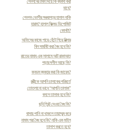
পেনশনের টাকা দিয়ে কি ব্যবসা করা
যাবে?
পেনশন ভোগীর সঞ্চয়পত্র হালাল নাকি
হারাম? হালাল ফিক্সড ডিপোজিট
কোনটা?
অফিসের কাজে পায়ে হেঁটে গিয়ে রিক্সার
বিল সাবমিট করা বৈধ হবে কি?
রাতের নামায এক সালামে আট রাকাআত
পড়ার দলীল আছে কি?
কনডম ব্যবহার করা কি জায়েয?
স্ত্রীকে আপনি চালাকের পরিবর্তে
তোতলানো ভাবে “আপনি তালাক”
বললে তালাক হবে কি?
ছবি প্রিন্ট দেওয়া বৈধ কি?
বাসায় পানি না থাকলে তায়াম্মুম করে
নামায পরা বৈধ হবে কি? নাকি এক মাইল
তালাশ করতে হবে?