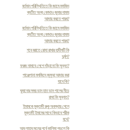
বর্তমান পরিস্থিতিতে কি জামে মসজিদ
ব্যতীত অন্য কোথাও জুমার নামায
আদায় করতে পারব?
বর্তমান পরিস্থিতিতে কি জামে মসজিদ
ব্যতীত অন্য কোথাও জুমার নামায
আদায় করতে পারব?
শবে বরাতে রোযা রাখার হাদীসটি কি
দুর্বল?
ফরজ নামাযে লেগে দাঁড়ানো কি সুন্নত?
পাঞ্জেগানা মসজিদে জুমুআ আদায় করা
যাবে কি?
ঘুমানোর সময় ডান হাত ডান গালের নীচে
রাখা কি সুন্নাত?
ইমামকে মুক্তাদী রুকু অবস্থায় পেলে
মুক্তাদী ইমামের সাথে কিভাবে শরীক
হবে?
আবু লাহাব মৃত্যুর পূর্বে কালিমা পড়লে কি