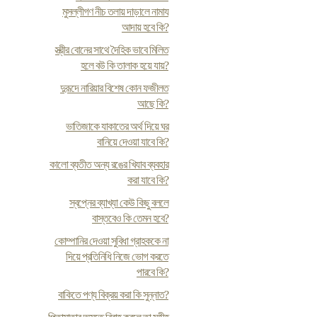
মুসল্লীগণ নীচ তলায় দাড়ালে নামায
আদায় হবে কি?
স্ত্রীর বোনের সাথে দৈহিক ভাবে মিলিত
হলে বউ কি তালাক হয়ে যায়?
দুরূদে নারিয়ার বিশেষ কোন ফজীলত
আছে কি?
ভাতিজাকে যাকাতের অর্থ দিয়ে ঘর
বানিয়ে দেওয়া যাবে কি?
কালো ব্যতীত অন্য রঙের খিযাব ব্যবহার
করা যাবে কি?
স্বপ্নের ব্যাখ্যা কেউ কিছু বললে
বাস্তবেও কি তেমন হবে?
কোম্পানির দেওয়া সুবিধা গ্রাহককে না
দিয়ে প্রতিনিধি নিজে ভোগ করতে
পারবে কি?
বাকিতে পণ্য বিক্রয় করা কি সুন্নাত?