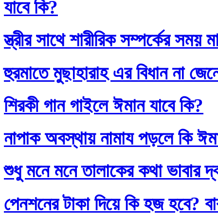
যাবে কি?
স্ত্রীর সাথে শারীরিক সম্পর্কের সময়
হুরমাতে মুছাহারাহ এর বিধান না জেন
শিরকী গান গাইলে ঈমান যাবে কি?
নাপাক অবস্থায় নামায পড়লে কি ঈম
শুধু মনে মনে তালাকের কথা ভাবার দ
পেনশনের টাকা দিয়ে কি হজ হবে? বাব