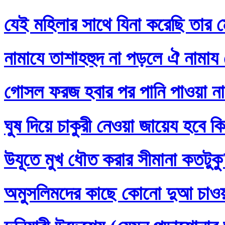
যেই মহিলার সাথে যিনা করেছি তার ম
নামাযে তাশাহহুদ না পড়লে ঐ নামায
গোসল ফরজ হবার পর পানি পাওয়া না
ঘুষ দিয়ে চাকুরী নেওয়া জায়েয হবে ক
উযূতে মুখ ধৌত করার সীমানা কতটুক
অমুসলিমদের কাছে কোনো দুআ চাও