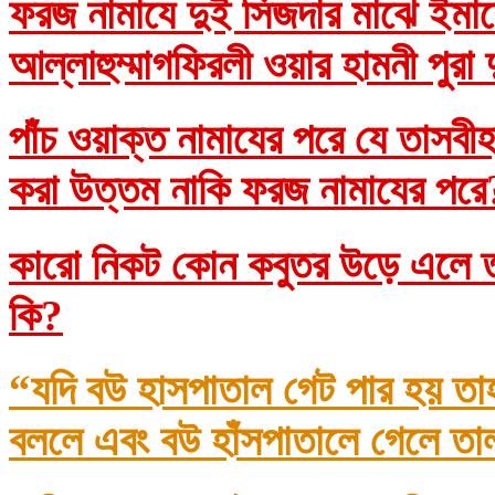
ফরজ নামাযে দুই সিজদার মাঝে ইমাম
আল্লাহুম্মাগফিরলী ওয়ার হামনী পুরা
পাঁচ ওয়াক্ত নামাযের পরে যে তাসব
করা উত্তম নাকি ফরজ নামাযের প
কারো নিকট কোন কবুতর উড়ে এলে তা
কি?
“যদি বউ হাসপাতাল গেট পার হয় তা
বললে এবং বউ হাঁসপাতালে গেলে তা