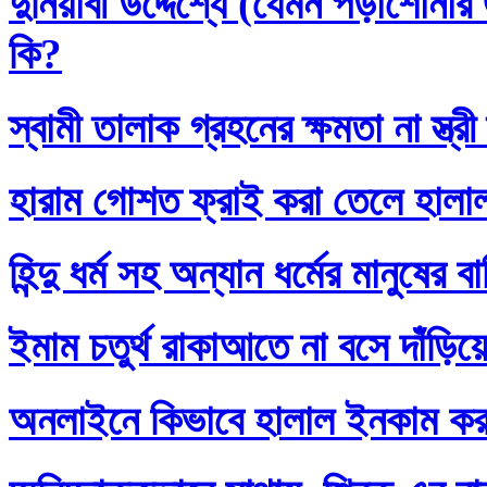
দুনিয়াবী উদ্দেশ্যে (যেমন পড়াশোনা
কি?
স্বামী তালাক গ্রহনের ক্ষমতা না স্ত
হারাম গোশত ফ্রাই করা তেলে হালা
হিন্দু ধর্ম সহ অন্যান ধর্মের মানুষের 
ইমাম চতুর্থ রাকাআতে না বসে দাঁড়িয়
অনলাইনে কিভাবে হালাল ইনকাম ক