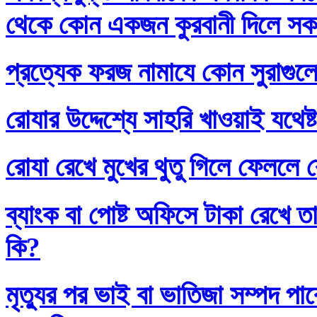
থেকে কোন একজন কুরবানী দিলে সকলে
প্রত্যেক ফরজ নামাযে কোন সুরাগুল
রোযার উদ্দেশ্যে সাহরি খাওয়াই যথেষ্
রোযা রেখে মুখের থুতু গিলে ফেললে র
ব্যাংক বা পোষ্ট অফিসে টাকা রেখে তা
কি?
মৃত্যুর পর ভাই বা ভাতিজা সম্পদ প