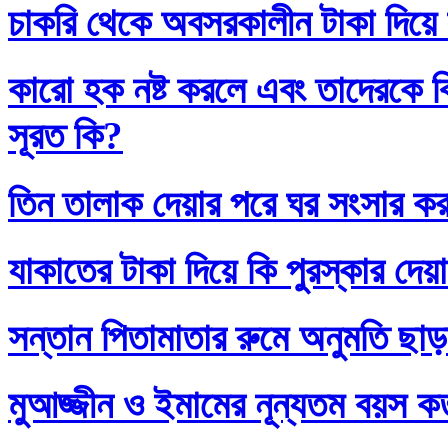
চাকরি থেকে অবসরকালীন টাকা দিয়ে
কারো হক নষ্ট করলে এবং তাদেরকে ব
সূরত কি?
তিন তালাক দেয়ার পরে ঘর সংসার কর
যাকাতের টাকা দিয়ে কি পুরস্কার দেয়
সন্তান পিতামাতার রুমে অনুমতি ছাড়
মুআজ্জীন ও ইমামের নূন্যতম বয়স 