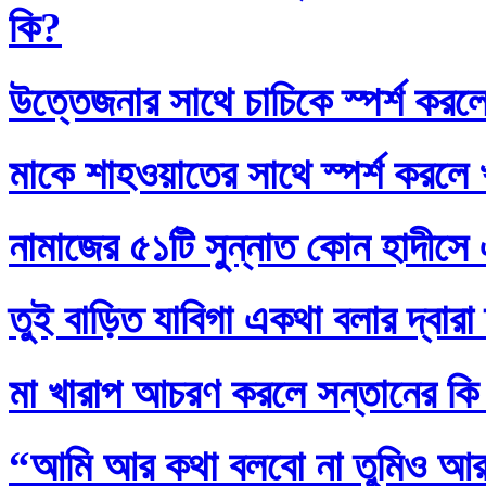
কি?
উত্তেজনার সাথে চাচিকে স্পর্শ করল
মাকে শাহওয়াতের সাথে স্পর্শ করলে
নামাজের ৫১টি সুন্নাত কোন হাদীসে এ
তুই বাড়িত যাবিগা একথা বলার দ্বার
মা খারাপ আচরণ করলে সন্তানের কি
“আমি আর কথা বলবো না তুমিও আর আ