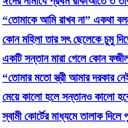
ঈদের নামাযে প্রথম রাকাআতে ৩ তাক
“তোমাকে আমি রাখব না” একথা বল
কোন মহিলা তার সৎ ছেলেকে চুমু দি
একটি সন্তান মারা গেলে কোন ফজ
“তোমার মতো স্ত্রী আমার দরকার নেই
মেয়ে কালো হলে সন্তানও কালো হব
স্বামী কোর্টের মাধ্যমে তালাক দিলে 