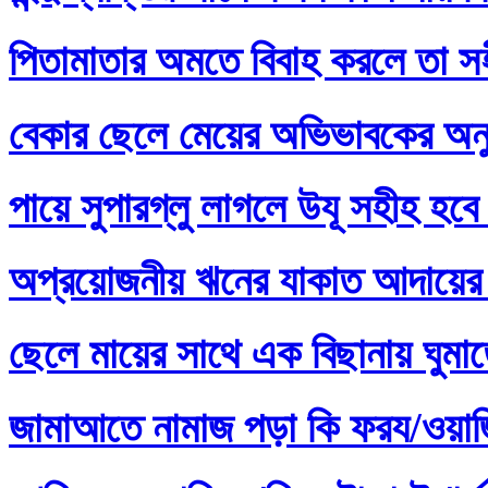
পিতামাতার অমতে বিবাহ করলে তা স
বেকার ছেলে মেয়ের অভিভাবকের অনু
পায়ে সুপারগ্লু লাগলে উযূ সহীহ হবে
অপ্রয়োজনীয় ঋনের যাকাত আদায়ের 
ছেলে মায়ের সাথে এক বিছানায় ঘুমা
জামাআতে নামাজ পড়া কি ফরয/ওয়াজি