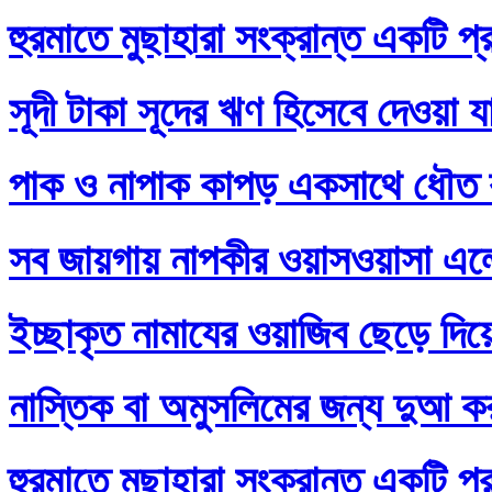
হুরমাতে মুছাহারা সংক্রান্ত একটি প্
সূদী টাকা সূদের ঋণ হিসেবে দেওয়া য
পাক ও নাপাক কাপড় একসাথে ধৌত ক
সব জায়গায় নাপকীর ওয়াসওয়াসা এল
ইচ্ছাকৃত নামাযের ওয়াজিব ছেড়ে দি
নাস্তিক বা অমুসলিমের জন্য দুআ ক
হুরমাতে মুছাহারা সংক্রান্ত একটি প্