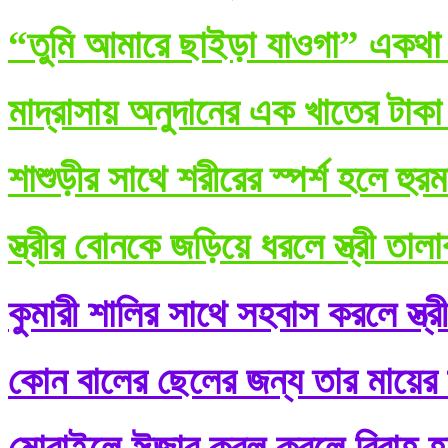
“তুমি আমারে ছাইড়া যাওগা” একথা ব
মাদ্রাসায় অনুদানের এক খাতের টাকা
শাশুড়ীর সাথে শরীরের স্পর্শ হলে হুর
স্ত্রীর বোনকে জড়িয়ে ধরলে স্ত্রী তা
কুমারী শালির সাথে সহবাস করলে স্ত্র
কোন বালের ছেলের জন্য তার মায়ের শ
মোবাইলে ঈজাব কবূল করলে বিবাহ হ