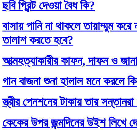
ছবি প্রিন্ট দেওয়া বৈধ কি?
বাসায় পানি না থাকলে তায়াম্মুম কর
তালাশ করতে হবে?
আত্মহত্যাকারীর কাফন, দাফন ও জানা
গান বাজনা শুনা হালাল মনে করলে ক
স্ত্রীর পেনশনের টাকায় তার সন্তানর
কেকের উপর জন্মদিনের উইশ লিখে দ