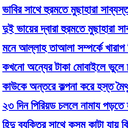
ভাবির সাথে হুরমতে মুছাহারা সাব্যস
দুই ভায়ের দ্বারা হুরমতে মুছাহারা স
মনে আল্লাহ তাআলা সম্পর্কে খারাপ
কখনো অন্যের টাকা মোবাইলে ভুলে
কাউকে অন্তরে কল্পনা করে হস্ত মৈথ
২৩ দিন পিরিয়ড চললে নামায পড়তে 
হিন্দু ব্যক্তির সাথে কসম কাটা যায় 