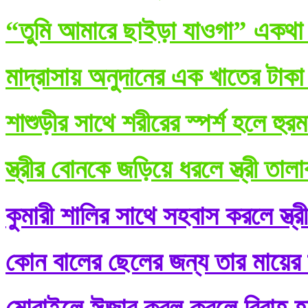
“তুমি আমারে ছাইড়া যাওগা” একথা ব
মাদ্রাসায় অনুদানের এক খাতের টাকা
শাশুড়ীর সাথে শরীরের স্পর্শ হলে হুর
স্ত্রীর বোনকে জড়িয়ে ধরলে স্ত্রী তা
কুমারী শালির সাথে সহবাস করলে স্ত্র
কোন বালের ছেলের জন্য তার মায়ের শ
মোবাইলে ঈজাব কবূল করলে বিবাহ হ