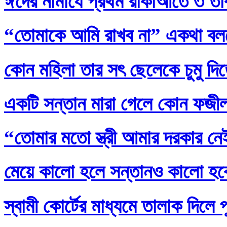
ঈদের নামাযে প্রথম রাকাআতে ৩ তাক
“তোমাকে আমি রাখব না” একথা বল
কোন মহিলা তার সৎ ছেলেকে চুমু দি
একটি সন্তান মারা গেলে কোন ফজ
“তোমার মতো স্ত্রী আমার দরকার নেই
মেয়ে কালো হলে সন্তানও কালো হব
স্বামী কোর্টের মাধ্যমে তালাক দিলে 