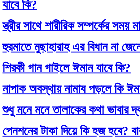
যাবে কি?
স্ত্রীর সাথে শারীরিক সম্পর্কের সময়
হুরমাতে মুছাহারাহ এর বিধান না জেন
শিরকী গান গাইলে ঈমান যাবে কি?
নাপাক অবস্থায় নামায পড়লে কি ঈম
শুধু মনে মনে তালাকের কথা ভাবার দ
পেনশনের টাকা দিয়ে কি হজ হবে? বাব