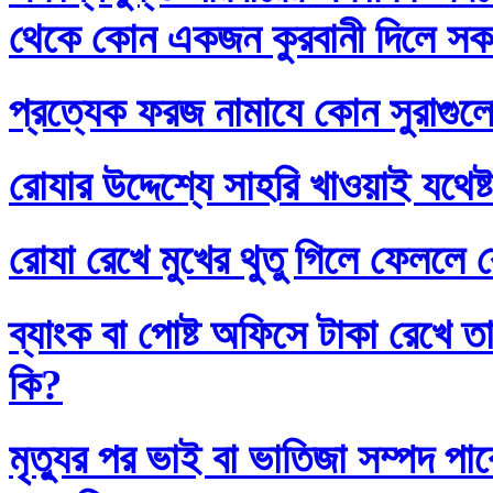
থেকে কোন একজন কুরবানী দিলে সকলে
প্রত্যেক ফরজ নামাযে কোন সুরাগুল
রোযার উদ্দেশ্যে সাহরি খাওয়াই যথেষ্
রোযা রেখে মুখের থুতু গিলে ফেললে র
ব্যাংক বা পোষ্ট অফিসে টাকা রেখে তা
কি?
মৃত্যুর পর ভাই বা ভাতিজা সম্পদ প