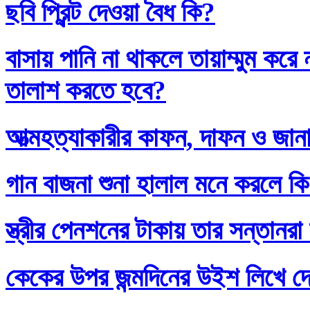
ছবি প্রিন্ট দেওয়া বৈধ কি?
বাসায় পানি না থাকলে তায়াম্মুম কর
তালাশ করতে হবে?
আত্মহত্যাকারীর কাফন, দাফন ও জানা
গান বাজনা শুনা হালাল মনে করলে ক
স্ত্রীর পেনশনের টাকায় তার সন্তানর
কেকের উপর জন্মদিনের উইশ লিখে দ