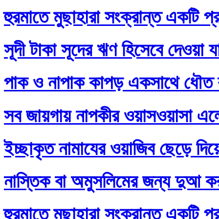
হুরমাতে মুছাহারা সংক্রান্ত একটি প্
সূদী টাকা সূদের ঋণ হিসেবে দেওয়া য
পাক ও নাপাক কাপড় একসাথে ধৌত ক
সব জায়গায় নাপকীর ওয়াসওয়াসা এল
ইচ্ছাকৃত নামাযের ওয়াজিব ছেড়ে দি
নাস্তিক বা অমুসলিমের জন্য দুআ ক
হুরমাতে মুছাহারা সংক্রান্ত একটি প্