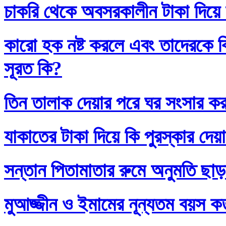
চাকরি থেকে অবসরকালীন টাকা দিয়ে
কারো হক নষ্ট করলে এবং তাদেরকে ব
সূরত কি?
তিন তালাক দেয়ার পরে ঘর সংসার কর
যাকাতের টাকা দিয়ে কি পুরস্কার দেয়
সন্তান পিতামাতার রুমে অনুমতি ছাড়
মুআজ্জীন ও ইমামের নূন্যতম বয়স 