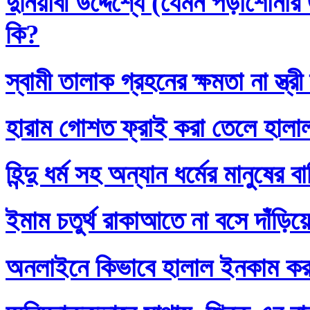
দুনিয়াবী উদ্দেশ্যে (যেমন পড়াশোনা
কি?
স্বামী তালাক গ্রহনের ক্ষমতা না স্ত
হারাম গোশত ফ্রাই করা তেলে হালা
হিন্দু ধর্ম সহ অন্যান ধর্মের মানুষের 
ইমাম চতুর্থ রাকাআতে না বসে দাঁড়িয়
অনলাইনে কিভাবে হালাল ইনকাম ক