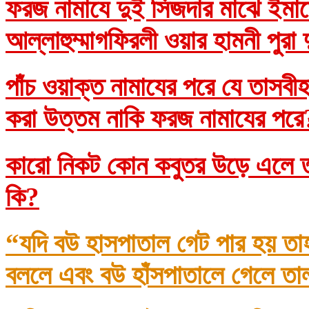
ফরজ নামাযে দুই সিজদার মাঝে ইমাম
আল্লাহুম্মাগফিরলী ওয়ার হামনী পুরা
পাঁচ ওয়াক্ত নামাযের পরে যে তাসব
করা উত্তম নাকি ফরজ নামাযের প
কারো নিকট কোন কবুতর উড়ে এলে তা
কি?
“যদি বউ হাসপাতাল গেট পার হয় তা
বললে এবং বউ হাঁসপাতালে গেলে তা