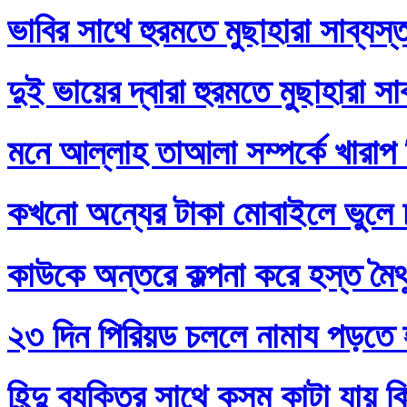
ভাবির সাথে হুরমতে মুছাহারা সাব্যস
দুই ভায়ের দ্বারা হুরমতে মুছাহারা স
মনে আল্লাহ তাআলা সম্পর্কে খারাপ
কখনো অন্যের টাকা মোবাইলে ভুলে
কাউকে অন্তরে কল্পনা করে হস্ত মৈথ
২৩ দিন পিরিয়ড চললে নামায পড়তে 
হিন্দু ব্যক্তির সাথে কসম কাটা যায় 