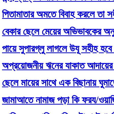
পিতামাতার অমতে বিবাহ করলে তা স
বেকার ছেলে মেয়ের অভিভাবকের অনু
পায়ে সুপারগ্লু লাগলে উযূ সহীহ হবে
অপ্রয়োজনীয় ঋনের যাকাত আদায়ের 
ছেলে মায়ের সাথে এক বিছানায় ঘুমা
জামাআতে নামাজ পড়া কি ফরয/ওয়াজি