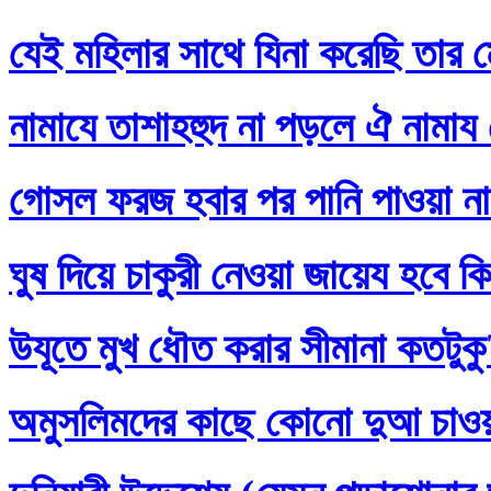
যেই মহিলার সাথে যিনা করেছি তার ম
নামাযে তাশাহহুদ না পড়লে ঐ নামায
গোসল ফরজ হবার পর পানি পাওয়া না
ঘুষ দিয়ে চাকুরী নেওয়া জায়েয হবে ক
উযূতে মুখ ধৌত করার সীমানা কতটুক
অমুসলিমদের কাছে কোনো দুআ চাও