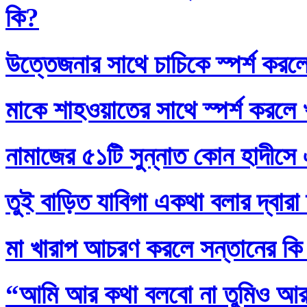
কি?
উত্তেজনার সাথে চাচিকে স্পর্শ করল
মাকে শাহওয়াতের সাথে স্পর্শ করলে
নামাজের ৫১টি সুন্নাত কোন হাদীসে এ
তুই বাড়িত যাবিগা একথা বলার দ্বার
মা খারাপ আচরণ করলে সন্তানের কি
“আমি আর কথা বলবো না তুমিও আর আ