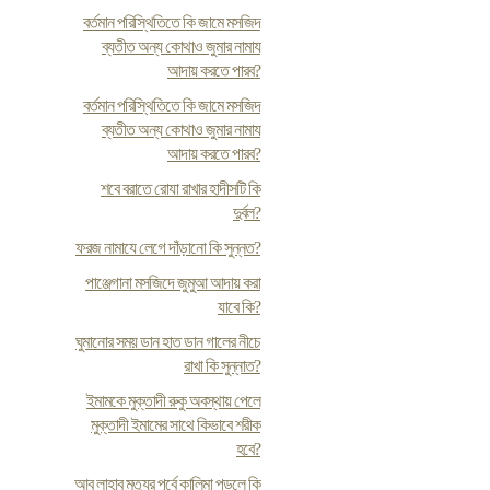
বর্তমান পরিস্থিতিতে কি জামে মসজিদ
ব্যতীত অন্য কোথাও জুমার নামায
আদায় করতে পারব?
বর্তমান পরিস্থিতিতে কি জামে মসজিদ
ব্যতীত অন্য কোথাও জুমার নামায
আদায় করতে পারব?
শবে বরাতে রোযা রাখার হাদীসটি কি
দুর্বল?
ফরজ নামাযে লেগে দাঁড়ানো কি সুন্নত?
পাঞ্জেগানা মসজিদে জুমুআ আদায় করা
যাবে কি?
ঘুমানোর সময় ডান হাত ডান গালের নীচে
রাখা কি সুন্নাত?
ইমামকে মুক্তাদী রুকু অবস্থায় পেলে
মুক্তাদী ইমামের সাথে কিভাবে শরীক
হবে?
আবু লাহাব মৃত্যুর পূর্বে কালিমা পড়লে কি