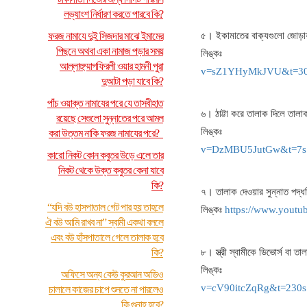
লভ্যাংশ নির্ধারণ করতে পারবে কি?
ফরজ নামাযে দুই সিজদার মাঝে ইমামের
৫। ইকামাতের বাক্যগুলো জোড়ায
পিছনে অথবা একা নামাজ পড়ার সময়
লিঙ্ক
আল্লাহুম্মাগফিরলী ওয়ার হামনী পুরা
v=sZ1YHyMkJVU&t=3
দুআটা পড়া যাবে কি?
পাঁচ ওয়াক্ত নামাযের পরে যে তাসবীহাত
৬। ঠাট্টা করে তালাক দিলে তাল
রয়েছে সেগুলো সুন্নাতের পরে আমল
লিঙ্ক
করা উত্তম নাকি ফরজ নামাযের পরে?
v=DzMBU5JutGw&t=7s
কারো নিকট কোন কবুতর উড়ে এলে তার
নিকট থেকে উক্ত কবুতর কেনা যাবে
কি?
৭। তালাক দেওয়ার সুন্নাত পদ্ধ
“যদি বউ হাসপাতাল গেট পার হয় তাহলে
লিঙ্কঃ
https://www.yout
ঐ বউ আমি রাখব না” স্বামী একথা বললে
এবং বউ হাঁসপাতালে গেলে তালাক হবে
কি?
৮। স্ত্রী স্বামীকে ডিভোর্স বা 
লিঙ্ক
অফিসে অন্য কেউ কুরআন অডিও
v=cV90itcZqRg&t=230s
চালালে কাজের চাপে শুনতে না পারলেও
কি গুনাহ হবে?