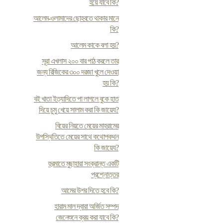
হয়ে যাবে কি?
আলেম-ওলামাদের ছোহবতে থাকার মানে
কি?
আলেম কাকে বলা হয়?
সূরা এখলাস ২০০ বার পাঠ করলে তার
জন্য রিজিকের ৩০০ দরজা খুলে দেওয়া
হয় কি?
ব‌ই খাতা ইত্যাদিতে পা লাগলে বুকে হাত
দিয়ে চুমু খেয়ে সালাম করা কি জায়েয?
বিয়ের নিয়তে মেয়ের মাহরামের
উপস্থিতিতে মেয়ের সাথে কথোপকথন
কি জায়েয?
হুরমাতে মুছাহারা সংক্রান্ত একটি
প্রশ্নোত্তর
আমের উশর দিতে হবে কি?
হারাম মাল দ্বারা অর্জিত সম্পদ
জেনেশুনে ক্রয় করা যাবে কি?