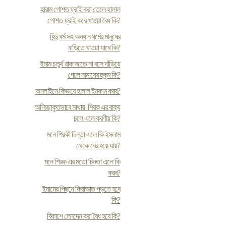
হারাম গোশত ফ্রাই করা তেলে হালাল
গোশত ফ্রাই করে খাওয়া বৈধ কি?
হিন্দু ধর্ম সহ অন্যান ধর্মের মানুষের
বাড়িতে খাওয়া যাবে কি?
ইমাম চতুর্থ রাকাআতে না বসে দাঁড়িয়ে
গেলে নামাযের হুকুম কি?
অনলাইনে কিভাবে হালাল ইনকাম করব?
অনিচ্ছাকৃতভাবে মাথায় শিরক এর বাক্য
চলে এলে করণীয় কি?
মনে শিরকী চিন্তা এলে কি ইসলাম
থেকে বের হয়ে যায়?
মনে শিরক এর মতো চিন্তা এলে কি
করব?
ইমামের পিছনে কিরাআত পড়তে হবে
কি?
বিকাশে লেনদেন করা বৈধ হবে কি?