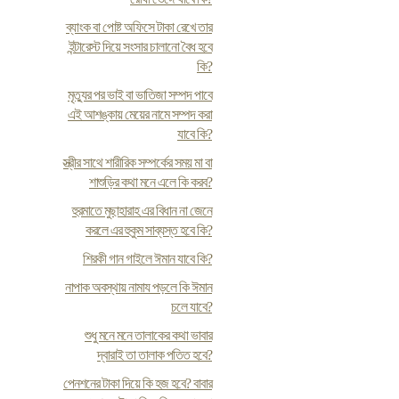
ব্যাংক বা পোষ্ট অফিসে টাকা রেখে তার
ইন্টারেস্ট দিয়ে সংসার চালানো বৈধ হবে
কি?
মৃত্যুর পর ভাই বা ভাতিজা সম্পদ পাবে
এই আশঙ্কায় মেয়ের নামে সম্পদ করা
যাবে কি?
স্ত্রীর সাথে শারীরিক সম্পর্কের সময় মা বা
শাশুড়ির কথা মনে এলে কি করব?
হুরমাতে মুছাহারাহ এর বিধান না জেনে
করলে এর হুকুম সাব্যস্ত হবে কি?
শিরকী গান গাইলে ঈমান যাবে কি?
নাপাক অবস্থায় নামায পড়লে কি ঈমান
চলে যাবে?
শুধু মনে মনে তালাকের কথা ভাবার
দ্বারাই তা তালাক পতিত হবে?
পেনশনের টাকা দিয়ে কি হজ হবে? বাবার