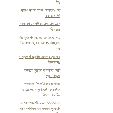
কি?
পাক ও নাপাক কাপড় একসাথে ধৌত
করা যাবে কি?
সব জায়গায় নাপকীর ওয়াসওয়াসা এলে
কি করব?
ইচ্ছাকৃত নামাযের ওয়াজিব ছেড়ে দিয়ে
সিজদায়ে সাহূ করলে নামাজ সহীহ হবে
কি?
নাস্তিক বা অমুসলিমের জন্য দুআ করা
কি জায়েয?
হুরমাতে মুছাহারা সংক্রান্ত একটি
প্রশ্নোত্তর
কলেজের শিক্ষক নিজের কলেজের
ছাত্রদেরকে প্রাইভেট পড়িয়ে টাকা
নিতে পারবে কি?
মেয়ে মায়ের শরীরে কাম উত্তেজনার
সাথে স্পর্শ করলে মা বাবার জন্য হারাম