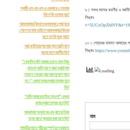
স্বামী এস এম এস এ একবারে ৩ তালাক
৯। সফর মাসের করণীয় ও বর্জনীয়
দিলে কি তালাক হয়?
লিঙ্ক
আমলনামার কিতাবে গুনাহসমূহ লেখা হয়ে
v=5UCxOpZldNY&t=19
গেলে তা মাফ চাইলে আমলনামার কিতাব
হতে তা কি মুছে যায়?
১০। শেয়ারের যাকাত আদায়ের প
সূরা ফাতিহার পর সূরা পড়া হয়নি বলে
লিঙ্কঃ
https://www.yout
সন্দেহ হলে করণীয় কি?
"কোনদিন যদি আমার চোখে এমন কিছু
পরে যা আমি আগে বারন করছিলাম
তাহলে সেকেন্ড বার আর সুযোগ পাবে
না।" একথা বলার দ্বারা তালাক হবে
কি?
“তুমি আমারে ছাইড়া যাওগা” একথা
বলার দ্বারা তালাক হবে কি?
মাদ্রাসায় অনুদানের এক খাতের টাকা
নাম
অন্য খাতে ব্যবহার করা যাবে কি?
শাশুড়ীর সাথে শরীরের স্পর্শ হলে হুরমতে