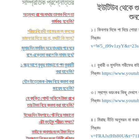
সাম্প্রতিক প্রশ্নোত্তর
ইউটিউব থেকে গুরু
অত্যন্ত রাগের মাথায় তালাক দিলে তা
শুন
কার্যকর হবে কি?
১। কিবলার দিকে পা দিয়ে শোয়া 
শরীয়তবিরোধী কাজের জন্য কসমের
কাফফারা দিতে হয় না, কথাটা কি সত্য?
লিঙ্ক
v=W5_i99v1zyY&t=23s
জুমার দিন মসজিদ ভরে যাওয়ার পরে ঘরে
বসে এক্তেদা করলে কি নামায হবে?
১ বছর আগে কুকুর কামড়ানো পশু কুরবানী
২। বুখারী ও মুসলিম শরীফের ব
করা যাবে কি?
লিঙ্কঃ
https://www.yout
যৌন উত্তেজক ঔষধ নিয়ে ব্যবসা করা
জায়েয হবে কি?
৩। স্বপ্নে ভয়ংকর কিছু দেখলে
যে ব্যক্তি পোস্ট অফিসে টাকা রাখে
লিঙ্কঃ
https://www.yout
তার টাকা নিয়ে ব্যবসা করা যাবে কি?
ঈদের দিন ঈদগাহে গেট দিয়ে সাজানো
৪। মিরাছ নীতি অনুসরন না করার 
এটা কতটুকু শরীয়ত সম্মত?
লিঙ্ক
কাউকে ব্যবসার জন্য টাকা দিলে
v=FRAJxfHh80U&t=711
টাকাদাতা নিজের জন্য নির্দিষ্ট পরিমান