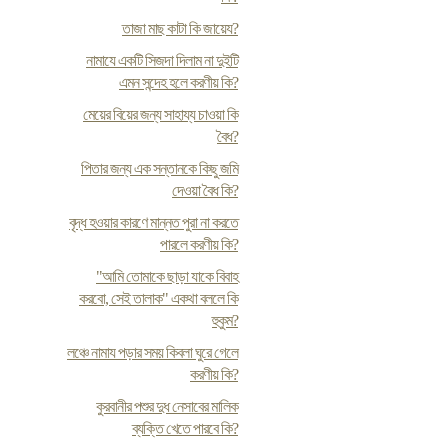
তাজা মাছ কাটা কি জায়েয?
নামাযে একটি সিজদা দিলাম না দুইটি
এমন সন্দেহ হলে করণীয় কি?
মেয়ের বিয়ের জন্য সাহায্য চাওয়া কি
বৈধ?
পিতার জন্য এক সন্তানকে কিছু জমি
দেওয়া বৈধ কি?
বৃদ্ধ হওয়ার কারণে মান্নত পুরা না করতে
পারলে করণীয় কি?
"আমি তোমাকে ছাড়া যাকে বিবাহ
করবো, সেই তালাক" একথা বললে কি
হুকুম?
লঞ্চে নামায পড়ার সময় কিবলা ঘুরে গেলে
করণীয় কি?
কুরবানীর পশুর দুধ নেসাবের মালিক
ব্যক্তি খেতে পারবে কি?