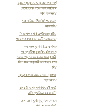
হুরমাতে মুছাহারার জন্য যার সাথে স্পর্শ
লেগেছে তার সাথে সহবাসের চিন্তা
আসা কি জরুরী?
কোম্পানির মেশিনারির উপর যাকাত
আসবে কি?
“১ তালাক ২ বাকি একটা আছে ওটাও
পাবেন” একথা বললে কয়টি তালাক হবে?
একান্নভুক্ত পরিবারের একাধিক
সদস্যের উপর কুরবানী ওয়াজিব হলে
তাদের মধ্য থেকে কোন একজন কুরবানী
দিলে সকলের কুরবানী আদায় হয়ে যাবে
কি?
প্রত্যেক ফরজ নামাযে কোন সুরাগুলো
পড়া সুন্নত?
রোযার উদ্দেশ্যে সাহরি খাওয়াই যথেষ্ট
নাকি মুখে নিয়ত করা জরুরী?
রোযা রেখে মুখের থুতু গিলে ফেললে
রোযা ভেঙ্গে যাবে কি?