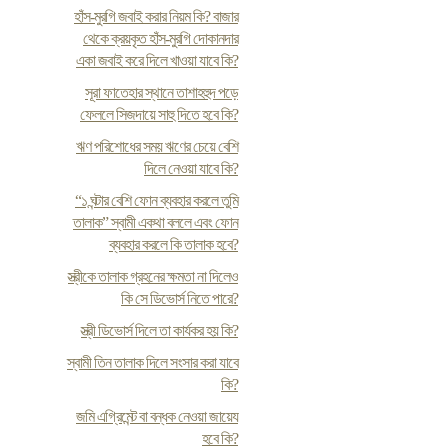
হাঁস-মুরগি জবাই করার নিয়ম কি? বাজার
থেকে ক্রয়কৃত হাঁস-মুরগি দোকানদার
একা জবাই করে দিলে খাওয়া যাবে কি?
সূরা ফাতেহার স্থানে তাশাহহুদ পড়ে
ফেললে সিজদায়ে সাহু দিতে হবে কি?
ঋণ পরিশোধের সময় ঋণের চেয়ে বেশি
দিলে নেওয়া যাবে কি?
“১ ঘন্টার বেশি ফোন ব্যবহার করলে তুমি
তালাক” স্বামী একথা বললে এবং ফোন
ব্যবহার করলে কি তালাক হবে?
স্ত্রীকে তালাক গ্রহনের ক্ষমতা না দিলেও
কি সে ডিভোর্স নিতে পারে?
স্ত্রী ডিভোর্স দিলে তা কার্যকর হয় কি?
স্বামী তিন তালাক দিলে সংসার করা যাবে
কি?
জমি এগ্রিমেন্ট বা বন্ধক নেওয়া জায়েয
হবে কি?