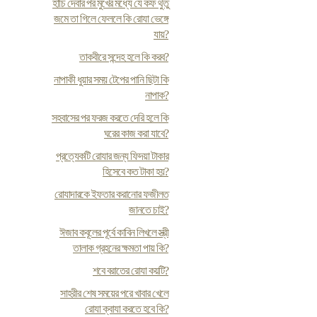
হাঁচি দেবার পর মুখের মধ্যে যে কফ থুতু
জমে তা গিলে ফেললে কি রোযা ভেঙ্গে
যায়?
তাকবীরে সন্দেহ হলে কি করব?
নাপাকী ধুয়ার সময় টেপের পানি ছিটা কি
নাপাক?
সহবাসের পর ফরজ করতে দেরি হলে কি
ঘরের কাজ করা যাবে?
প্রত্যেকটি রোযার জন্য ফিদয়া টাকার
হিসেবে কত টাকা হয়?
রোযাদারকে ইফতার করানোর ফজীলত
জানতে চাই?
ঈজাব কবূলের পূর্বে কাবিন লিখলে স্ত্রী
তালাক গ্রহনের ক্ষমতা পায় কি?
শবে বরাতের রোযা কয়টি?
সাহরীর শেষ সময়ের পরে খাবার খেলে
রোযা ক্বাযা করতে হবে কি?