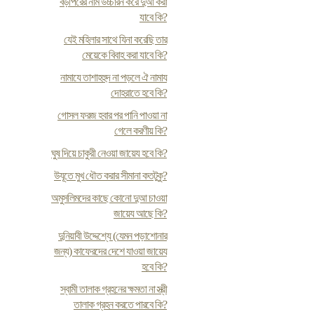
বড়পিরের নাম উচ্চারন করে দুআ করা
যাবে কি?
যেই মহিলার সাথে যিনা করেছি তার
মেয়েকে বিবাহ করা যাবে কি?
নামাযে তাশাহহুদ না পড়লে ঐ নামায
দোহরাতে হবে কি?
গোসল ফরজ হবার পর পানি পাওয়া না
গেলে করণীয় কি?
ঘুষ দিয়ে চাকুরী নেওয়া জায়েয হবে কি?
উযূতে মুখ ধৌত করার সীমানা কতটুকু?
অমুসলিমদের কাছে কোনো দুআ চাওয়া
জায়েয আছে কি?
দুনিয়াবী উদ্দেশ্যে (যেমন পড়াশোনার
জন্য) কাফেরদের দেশে যাওয়া জায়েয
হবে কি?
স্বামী তালাক গ্রহনের ক্ষমতা না স্ত্রী
তালাক গ্রহন করতে পারবে কি?