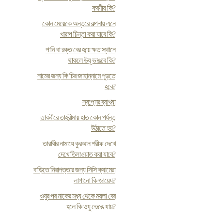
করণীয় কি?
কোন মেয়েকে অন্তরে কল্পনায় এনে
খারাপ চিন্তা করা যাবে কি?
পানি বা রক্ত বের হয়ে ক্ষত স্থানে
থাকলে উযূ ভাঙবে কি?
নামের জন্য কি চির জাহান্নামে পুড়তে
হবে?
স্বপ্নের ব্যাখ্যা
তাকবীরে তাহরীমায় হাত কোন পর্যন্ত
উঠাতে হয়?
তারাবীর নামাযে কুরআন শরীফ দেখে
দেখে তিলাওয়াত করা যাবে?
বাড়িতে নিরাপত্তার জন্য সিসি ক্যামেরা
লাগানো কি জায়েয?
ওযুর পর নাকের মধ্য থেকে ময়লা বের
হলে কি ওযু ভেঙে যায়?