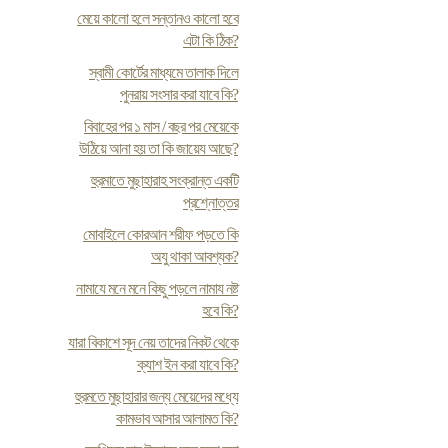
মেয়ে কালো হলে সন্তানও কালো হবে
এটা কি ঠিক?
স্বামী কোর্টের মাধ্যমে তালাক দিলে
পুনরায় সংসার করা যাবে কি?
বিবাহের পর ১ মাস / বছর পর মেয়েকে
উঠিয়ে আনা হয় তা কি জায়েয আছে?
হুরমাতে মুছাহারাহ সংক্রান্ত একটি
প্রশ্নোত্তর
মোবাইলে কোরআন শরীফ পড়তে কি
অযু থাকা আবশ্যক?
নামাযে মনে মনে কিছু পড়লে নামায নষ্ট
হবে কি?
যারা বিকাশে সূদ নেয় তাদের নিকট থেকে
ক্যাশ ইন করা যাবে কি?
হুরমতে মুছাহারার জন্য মেয়েদের মধ্যে
কামভাব আসার আলামত কি?