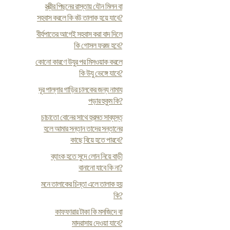
স্ত্রীর পিছনের রাস্তায় যৌন মিলন বা
সহবাস করলে কি বউ তালাক হয়ে যাবে?
বীর্যপাতের আগেই সহবাস করা বাদ দিলে
কি গোসল ফরজ হবে?
কোনো কারণে উযুর পর মিসওয়াক করলে
কি উযু ভেঙ্গে যাবে?
দূর পাল্লার গাড়ির চালকের জন্য নামায
পড়ার হুকুম কি?
চাচাতো বোনের সাথে হুরমত সাব্যস্ত
হলে আমার সন্তান তাদের সন্তানের
কাছে বিয়ে হতে পারবে?
ব্যাংক হতে সুদে লোন নিয়ে বাড়ী
বানানো যাবে কি না?
মনে তালাকের চিন্তা এলে তালাক হয়
কি?
কাফফারার টাকা কি মসজিদে বা
মাদরাসায় দেওয়া যাবে?