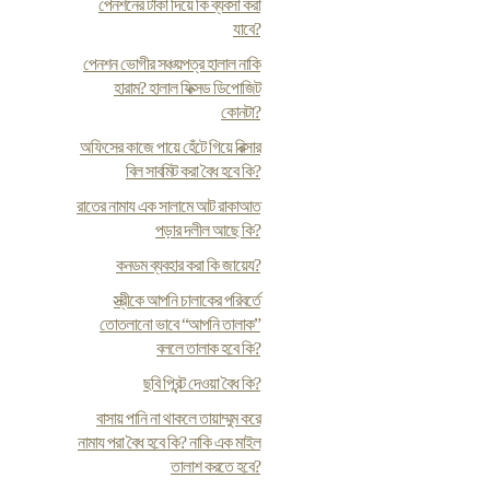
পেনশনের টাকা দিয়ে কি ব্যবসা করা
যাবে?
পেনশন ভোগীর সঞ্চয়পত্র হালাল নাকি
হারাম? হালাল ফিক্সড ডিপোজিট
কোনটা?
অফিসের কাজে পায়ে হেঁটে গিয়ে রিক্সার
বিল সাবমিট করা বৈধ হবে কি?
রাতের নামায এক সালামে আট রাকাআত
পড়ার দলীল আছে কি?
কনডম ব্যবহার করা কি জায়েয?
স্ত্রীকে আপনি চালাকের পরিবর্তে
তোতলানো ভাবে “আপনি তালাক”
বললে তালাক হবে কি?
ছবি প্রিন্ট দেওয়া বৈধ কি?
বাসায় পানি না থাকলে তায়াম্মুম করে
নামায পরা বৈধ হবে কি? নাকি এক মাইল
তালাশ করতে হবে?