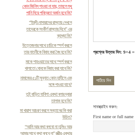
কোন জিনিস পাওয়া না যায়, তাহলে শুধু
পানি দিয়ে পবিত্রতা অর্জন হবে কি?
“ইহুদী-নাসারাদের রাস্তায় দেখলে
তাদেরকে সংকীর্ণ রাস্তায় দিবে” এর
ব্যাখ্যা কি?
উত্তেজনার সাথে চাচিকে স্পর্শ করলে
তার নাতনীকে বিবাহ করা বৈধ হবে কি?
প্রশ্নের উত্তর দিন: 9+4 =
মাকে শাহওয়াতের সাথে স্পর্শ করলে
খালাতো বোনকে বিবাহ করা যাবে কি?
নামাজের ৫১টি সুন্নাত কোন হাদীসে এক
সঙ্গে পাওয়া যাবে?
তুই বাড়িত যাবিগা একথা বলার দ্বারা
তালাক হবে কি?
সাবস্ক্রাইব করুন:
মা খারাপ আচরণ করলে সন্তানের কি করা
উচিত?
First name or full name
“আমি আর কথা বলবো না তুমিও আর
আমার সাথে কথা বলবে না” স্ত্রীর একথার