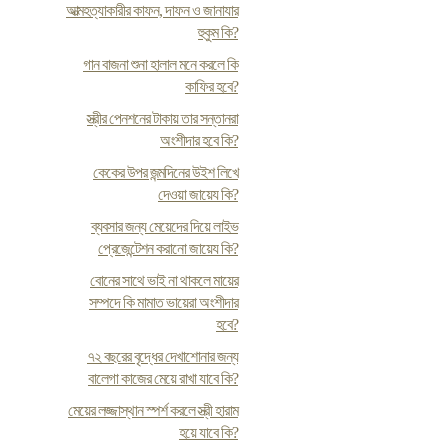
আত্মহত্যাকারীর কাফন, দাফন ও জানাযার
হুকুম কি?
গান বাজনা শুনা হালাল মনে করলে কি
কাফির হবে?
স্ত্রীর পেনশনের টাকায় তার সন্তানরা
অংশীদার হবে কি?
কেকের উপর জন্মদিনের উইশ লিখে
দেওয়া জায়েয কি?
ব্যবসার জন্য মেয়েদের দিয়ে লাইভ
প্রেজেন্টেশন করানো জায়েয কি?
বোনের সাথে ভাই না থাকলে মায়ের
সম্পদে কি মামাত ভায়েরা অংশীদার
হবে?
৭২ বছরের বৃদ্ধের দেখাশোনার জন্য
বালেগা কাজের মেয়ে রাখা যাবে কি?
মেয়ের লজ্জাস্থান স্পর্শ করলে স্ত্রী হারাম
হয়ে যাবে কি?