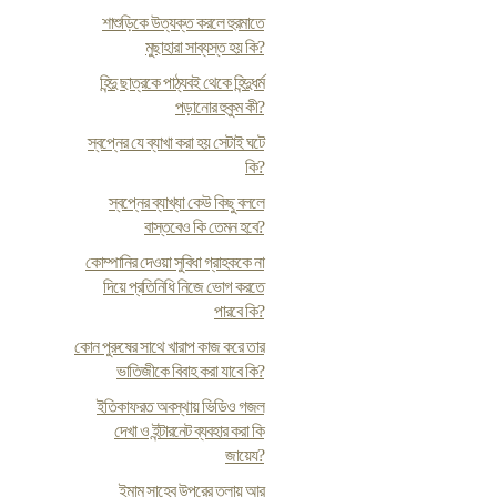
শাশুড়িকে উত্যক্ত করলে হুরমাতে
মুছাহারা সাব্যস্ত হয় কি?
হিন্দু ছাত্রকে পাঠ্যবই থেকে হিন্দুধর্ম
পড়ানোর হুকুম কী?
স্বপ্নের যে ব্যাখা করা হয় সেটাই ঘটে
কি?
স্বপ্নের ব্যাখ্যা কেউ কিছু বললে
বাস্তবেও কি তেমন হবে?
কোম্পানির দেওয়া সুবিধা গ্রাহককে না
দিয়ে প্রতিনিধি নিজে ভোগ করতে
পারবে কি?
কোন পুরুষের সাথে খারাপ কাজ করে তার
ভাতিজীকে বিবাহ করা যাবে কি?
ইতিকাফরত অবস্থায় ভিডিও গজল
দেখা ও ইন্টারনেট ব্যবহার করা কি
জায়েয?
ইমাম সাহেব উপরের তলায় আর