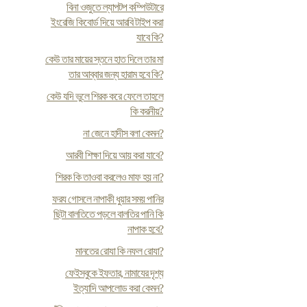
বিনা ওজুতে ল্যাপটপ কম্পিউটারে
ইংরেজি কিবোর্ড দিয়ে আরবি টাইপ করা
যাবে কি?
কেউ তার মায়ের স্তনে হাত দিলে তার মা
তার আব্বার জন্য হারাম হবে কি?
কেউ যদি ভুলে শিরক করে ফেলে তাহলে
কি করনীয়?
না জেনে হাদীস বলা কেমন?
আরবী শিক্ষা দিয়ে আয় করা যাবে?
শিরক কি তাওবা করলেও মাফ হয় না?
ফর‍য গোসলে নাপাকী ধুয়ার সময় পানির
ছিটা বালতিতে পড়লে বালতির পানি কি
নাপাক হবে?
মানতের রোযা কি নফল রোযা?
ফেইসবুকে ইফতার, নামাযের দৃশ্য
ইত্যাদি আপলোড করা কেমন?