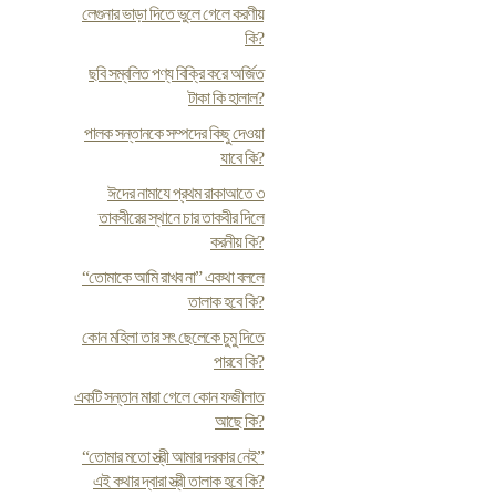
লেগুনার ভাড়া দিতে ভুলে গেলে করণীয়
কি?
ছবি সম্বলিত পণ্য বিক্রি করে অর্জিত
টাকা কি হালাল?
পালক সন্তানকে সম্পদের কিছু দেওয়া
যাবে কি?
ঈদের নামাযে প্রথম রাকাআতে ৩
তাকবীরের স্থানে চার তাকবীর দিলে
করনীয় কি?
“তোমাকে আমি রাখব না” একথা বললে
তালাক হবে কি?
কোন মহিলা তার সৎ ছেলেকে চুমু দিতে
পারবে কি?
একটি সন্তান মারা গেলে কোন ফজীলাত
আছে কি?
“তোমার মতো স্ত্রী আমার দরকার নেই”
এই কথার দ্বারা স্ত্রী তালাক হবে কি?