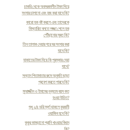
চাকরি থেকে অবসরকালীন টাকা দিয়ে
সংসার চালানো এবং হজ করা যাবে কি?
কারো হক নষ্ট করলে এবং তাদেরকে
বিস্তারিত বলতে লজ্জা পেলে হক
পৌঁছানোর সূরত কি?
তিন তালাক দেয়ার পরে ঘর সংসার করা
যাবে কি?
যাকাতের টাকা দিয়ে কি পুরস্কার দেয়া
যাবে?
সন্তান পিতামাতার রুমে অনুমতি ছাড়া
প্রবেশ করতে পারবে কি?
মুআজ্জীন ও ইমামের নূন্যতম বয়স কত
হওয়া উচিত?
শুধু ২/৪ ভরি স্বর্ণ থাকলে কুরবানী
ওয়াজিব হবে কি?
কুকুর কামড়ানো প্রানি খাওয়ার বিধান
কি?