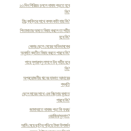
২৩ দিন পিরিয়ড চললে নামায পড়তে হবে
কি?
হিন্দু ব্যক্তির সাথে কসম কাটা যায় কি?
পিতামাতার অমতে বিবাহ করলে তা সহীহ
হবে কি?
বেকার ছেলে মেয়ের অভিভাবকের
অনুমতি ব্যতীত বিবাহ করতে পারবে কি?
পায়ে সুপারগ্লু লাগলে উযূ সহীহ হবে
কি?
অপ্রয়োজনীয় ঋনের যাকাত আদায়ের
পদ্ধতি
ছেলে মায়ের সাথে এক বিছানায় ঘুমাতে
পারবে কি?
জামাআতে নামাজ পড়া কি ফরয/
ওয়াজিব/সুন্নাত?
আমি মেয়ে ছাত্রি পড়িয়ে টাকা উপার্জন