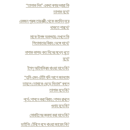
“তালাক দিব” একথা বলার দ্বারা কি
তালাক হবে?
একজন পুরুষ তার স্ত্রী থেকে কতদিন দূরে
থাকতে পারবে?
মাকে উলঙ্গ অবস্থায় দেখলে কি
পিতামাতার বিবাহ ভেঙ্গে যাবে?
নাপাক কাপড় কত দিনের মধ্যে ধুতে
হবে?
ইগলু আইসক্রিম খাওয়া যাবে কি?
“তুমি এমন এইটা যদি আগে জানতাম
তাহলে তোমাকে ছেড়ে দিতাম” বললে
তালাক হবে কি?
পূর্বে গোপনে করা বিবাহ গোপন রাখলে
গুনাহ হবে কি?
মোবাইলের ব্যবসা করা যাবে কি?
ডাইনিং টেবিলে বসে খাওয়া জায়েয কি?