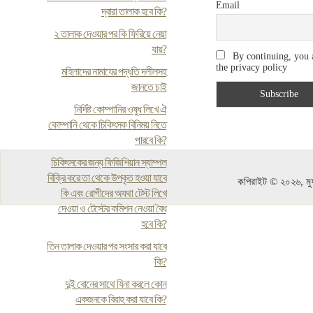
Email
দ্বারা তালাক হবে কি?
২ তালাক দেওয়ার পর কি ফিরিয়ে নেয়া
যায়?
By continuing, you 
the privacy policy
মহিলাদের নামাযের পদ্ধতি দলীলসহ
জানতে চাই
নির্দিষ্ট কোম্পানির ওষুধ লিখে ঐ
কোম্পানি থেকে চিকিৎসক বিনিময় নিতে
পারবে কি?
চিকিৎসকের জন্য ফিজিশিয়ান স্যাম্পল
বিক্রি করে তা থেকে উপকৃত হওয়া যাবে
কপিরাইট © ২০২৬, মুফ
কি এবং রোগীদের অযথা টেস্ট লিখে
দেওয়া ও টেস্টের কমিশন নেওয়া বৈধ
হবে কি?
তিন তালাক দেওয়ার পর সংসার করা যাবে
কি?
দুই বোনের সাথে যিনা করলে কোন
একজনকে বিবাহ করা যাবে কি?