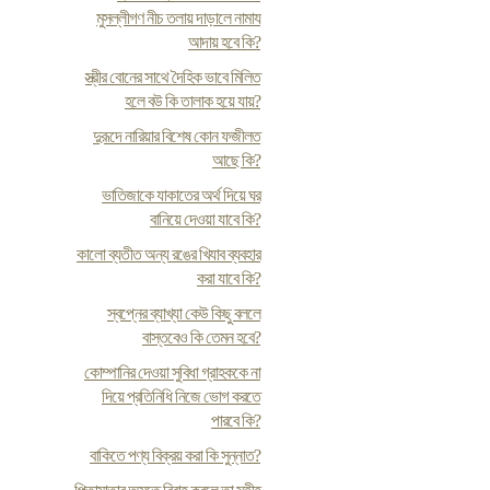
মুসল্লীগণ নীচ তলায় দাড়ালে নামায
আদায় হবে কি?
স্ত্রীর বোনের সাথে দৈহিক ভাবে মিলিত
হলে বউ কি তালাক হয়ে যায়?
দুরূদে নারিয়ার বিশেষ কোন ফজীলত
আছে কি?
ভাতিজাকে যাকাতের অর্থ দিয়ে ঘর
বানিয়ে দেওয়া যাবে কি?
কালো ব্যতীত অন্য রঙের খিযাব ব্যবহার
করা যাবে কি?
স্বপ্নের ব্যাখ্যা কেউ কিছু বললে
বাস্তবেও কি তেমন হবে?
কোম্পানির দেওয়া সুবিধা গ্রাহককে না
দিয়ে প্রতিনিধি নিজে ভোগ করতে
পারবে কি?
বাকিতে পণ্য বিক্রয় করা কি সুন্নাত?