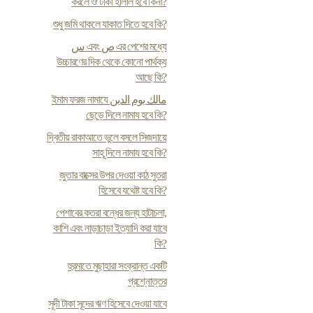
করলে ঔ টাকা হালাল হবে কিনা?
শুধু জমি থাকলে যাকাত দিতে হবে কি?
س এবং ص এর পেশের মধ্যে
উচ্চারণের দিক থেকে কোনো পার্থক্য
আছে কি?
ইমাম ফরজ নামাযে مالك يوم الدين
ছেড়ে দিলে নামায হবে কি?
দ্বিতীয় রাকাআতে ভুলে বসলে সিজদায়ে
সাহূ দিলে নামায হবে কি?
জুতার বাক্সের উপর দেওয়া কাঠ সুতরা
হিসেবে যথেষ্ট হবে কি?
পেশাবের কতরা বন্ধের জন্য হাটাচলা,
কাশি এবং নাড়াচাড়া ইত্যাদি করা যাবে
কি?
হুরমাতে মুছাহারা সংক্রান্ত একটি
প্রশ্নোত্তর
সূদী টাকা সূদের ঋণ হিসেবে দেওয়া যাবে