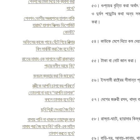
পেনশনের টাকা দিয়ে কি ব্যবসা করা
৫৩। গুপ্তচর বৃত্তি করা অর্থাৎ
যাবে?
ও দুর্বল পয়েন্টের কথা অন্য স
পেনশন ভোগীর সঞ্চয়পত্র হালাল নাকি
করা।
হারাম? হালাল ফিক্সড ডিপোজিট
কোনটা?
৫৪। কাউকে মেপে দিতে কম দেয়া
অফিসের কাজে পায়ে হেঁটে গিয়ে রিক্সার
বিল সাবমিট করা বৈধ হবে কি?
রাতের নামায এক সালামে আট রাকাআত
৫৫। টাকা বা নোট জাল করা।
পড়ার দলীল আছে কি?
কনডম ব্যবহার করা কি জায়েয?
৫৬। ইসলামী রাষ্ট্রের সীমান্ত প
স্ত্রীকে আপনি চালাকের পরিবর্তে
তোতলানো ভাবে “আপনি তালাক”
বললে তালাক হবে কি?
৫৭। দেশের জরুরী রসদ, খাদ্য বা
ছবি প্রিন্ট দেওয়া বৈধ কি?
৫৮। রাস্তা-ঘাটে, ছায়াদার কিম্ব
বাসায় পানি না থাকলে তায়াম্মুম করে
নামায পরা বৈধ হবে কি? নাকি এক মাইল
তালাশ করতে হবে?
৫৯। বাড়ি-ঘর, আনাচ-কানাচ, থা