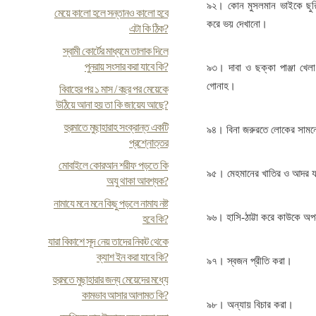
৯২। কোন মুসলমান ভাইকে ছুরি, 
মেয়ে কালো হলে সন্তানও কালো হবে
করে ভয় দেখানো।
এটা কি ঠিক?
স্বামী কোর্টের মাধ্যমে তালাক দিলে
পুনরায় সংসার করা যাবে কি?
৯৩। দাবা ও ছক্কা পাঞ্জা খে
গোনাহ।
বিবাহের পর ১ মাস / বছর পর মেয়েকে
উঠিয়ে আনা হয় তা কি জায়েয আছে?
হুরমাতে মুছাহারাহ সংক্রান্ত একটি
৯৪। বিনা জরুরতে লোকের সাম
প্রশ্নোত্তর
মোবাইলে কোরআন শরীফ পড়তে কি
৯৫। মেহমানের খাতির ও আদর য
অযু থাকা আবশ্যক?
নামাযে মনে মনে কিছু পড়লে নামায নষ্ট
৯৬। হাসি-ঠাট্টা করে কাউকে অ
হবে কি?
যারা বিকাশে সূদ নেয় তাদের নিকট থেকে
ক্যাশ ইন করা যাবে কি?
৯৭। স্বজন প্রীতি করা।
হুরমতে মুছাহারার জন্য মেয়েদের মধ্যে
কামভাব আসার আলামত কি?
৯৮। অন্যায় বিচার করা।