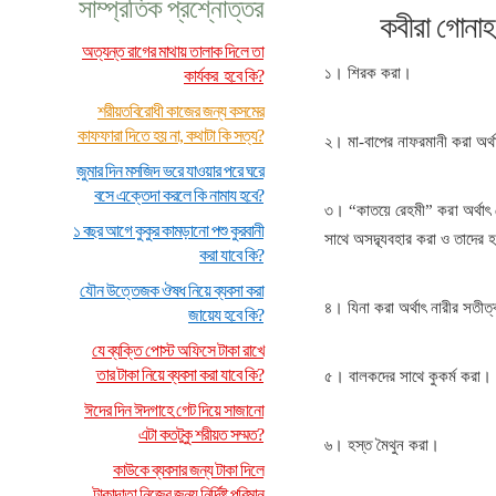
সাম্প্রতিক প্রশ্নোত্তর
কবীরা গোনাহ
অত্যন্ত রাগের মাথায় তালাক দিলে তা
১। শিরক করা।
কার্যকর হবে কি?
শরীয়তবিরোধী কাজের জন্য কসমের
কাফফারা দিতে হয় না, কথাটা কি সত্য?
২। মা-বাপের নাফরমানী করা অর্
জুমার দিন মসজিদ ভরে যাওয়ার পরে ঘরে
বসে এক্তেদা করলে কি নামায হবে?
৩। “কাতয়ে রেহমী” করা অর্থাৎ য
১ বছর আগে কুকুর কামড়ানো পশু কুরবানী
সাথে অসদ্ব্যবহার করা ও তাদের 
করা যাবে কি?
যৌন উত্তেজক ঔষধ নিয়ে ব্যবসা করা
৪। যিনা করা অর্থাৎ নারীর সতীত্ব
জায়েয হবে কি?
যে ব্যক্তি পোস্ট অফিসে টাকা রাখে
তার টাকা নিয়ে ব্যবসা করা যাবে কি?
৫। বালকদের সাথে কুকর্ম করা।
ঈদের দিন ঈদগাহে গেট দিয়ে সাজানো
এটা কতটুকু শরীয়ত সম্মত?
৬। হস্ত মৈথুন করা।
কাউকে ব্যবসার জন্য টাকা দিলে
টাকাদাতা নিজের জন্য নির্দিষ্ট পরিমান