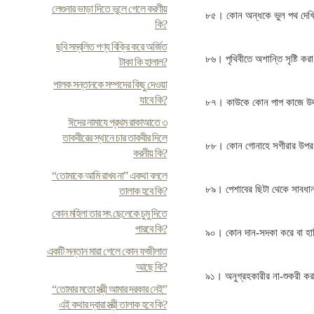
লেগুনার ভাড়া দিতে ভুলে গেলে করণীয়
৮৫। কোন অন্ধকে ভুল পথ দেখি
কি?
ছবি সম্বলিত পণ্য বিক্রি করে অর্জিত
৮৬। পৃথিবীতে অশান্তি সৃষ্টি ক
টাকা কি হালাল?
পালক সন্তানকে সম্পদের কিছু দেওয়া
যাবে কি?
৮৭। কাউকে কোন পাপ কাজে উদ্
ঈদের নামাযে প্রথম রাকাআতে ৩
তাকবীরের স্থানে চার তাকবীর দিলে
৮৮। কোন গোনাহে সগীরার উপর
করনীয় কি?
“তোমাকে আমি রাখব না” একথা বললে
৮৯। পেশাবের ছিটা থেকে সাবধান
তালাক হবে কি?
কোন মহিলা তার সৎ ছেলেকে চুমু দিতে
পারবে কি?
৯০। কোন দান-সদকা করে বা হাদ
একটি সন্তান মারা গেলে কোন ফজীলাত
আছে কি?
৯১। অনুগ্রহকারীর না-শুকরী ক
“তোমার মতো স্ত্রী আমার দরকার নেই”
এই কথার দ্বারা স্ত্রী তালাক হবে কি?