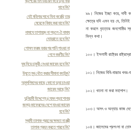
বড়পিরের নাম উচ্চারন করে দুআ করা
যাবে কি?
৯৯। নিজের ইচ্ছা করে, দাবী ক
যেই মহিলার সাথে যিনা করেছি তার
ক্ষেত্রে যদি এমন হয় যে, তিনি
মেয়েকে বিবাহ করা যাবে কি?
না করলে বৃহত্তর জনগোষ্ঠির স্ব
নামাযে তাশাহহুদ না পড়লে ঐ নামায
ভিন্ন কথা।
দোহরাতে হবে কি?
গোসল ফরজ হবার পর পানি পাওয়া না
গেলে করণীয় কি?
১০০। ইসলামী রাষ্ট্রের রাষ্ট্রদ্
ঘুষ দিয়ে চাকুরী নেওয়া জায়েয হবে কি?
১০১। নিজের বিবি-বাচ্চার খবর-বা
উযূতে মুখ ধৌত করার সীমানা কতটুকু?
অমুসলিমদের কাছে কোনো দুআ চাওয়া
জায়েয আছে কি?
১০২। খতনা না করা মহাপাপ।
দুনিয়াবী উদ্দেশ্যে (যেমন পড়াশোনার
জন্য) কাফেরদের দেশে যাওয়া জায়েয
১০৩। অসৎ ও অন্যায় কাজ দেখে 
হবে কি?
স্বামী তালাক গ্রহনের ক্ষমতা না স্ত্রী
তালাক গ্রহন করতে পারবে কি?
১০৪। জালেমের প্রশংসা বা তো