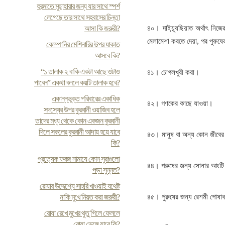
হুরমাতে মুছাহারার জন্য যার সাথে স্পর্শ
লেগেছে তার সাথে সহবাসের চিন্তা
আসা কি জরুরী?
৪০। দাই্য়্যূছিয়াত অর্থাৎ নিজের
মেলামেশা করতে দেয়া, পর পুরুষের
কোম্পানির মেশিনারির উপর যাকাত
আসবে কি?
“১ তালাক ২ বাকি একটা আছে ওটাও
৪১। চোগলখুরী করা।
পাবেন” একথা বললে কয়টি তালাক হবে?
একান্নভুক্ত পরিবারের একাধিক
৪২। গণকের কাছে যাওয়া।
সদস্যের উপর কুরবানী ওয়াজিব হলে
তাদের মধ্য থেকে কোন একজন কুরবানী
দিলে সকলের কুরবানী আদায় হয়ে যাবে
৪৩। মানুষ বা অন্য কোন জীবে
কি?
প্রত্যেক ফরজ নামাযে কোন সুরাগুলো
৪৪। পরুষের জন্য সোনার আংটি
পড়া সুন্নত?
রোযার উদ্দেশ্যে সাহরি খাওয়াই যথেষ্ট
নাকি মুখে নিয়ত করা জরুরী?
৪৫। পুরুষের জন্য রেশমী পোষা
রোযা রেখে মুখের থুতু গিলে ফেললে
রোযা ভেঙ্গে যাবে কি?