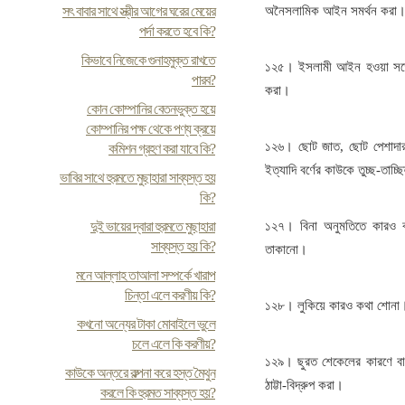
সৎ বাবার সাথে স্ত্রীর আগের ঘরের মেয়ের
অনৈসলামিক আইন সমর্থন করা
পর্দা করতে হবে কি?
কিভাবে নিজেকে গুনাহমুক্ত রাখতে
১২৫। ইসলামী আইন হওয়া সত্ত্ব
পারব?
করা।
কোন কোম্পানির বেতনভুক্ত হয়ে
কোম্পানির পক্ষ থেকে পণ্য ক্রয়ে
১২৬। ছোট জাত, ছোট পেশাদার বল
কমিশন গ্রহণ করা যাবে কি?
ইত্যাদি বর্ণের কাউকে তুচ্ছ-তাচ্ছ
ভাবির সাথে হুরমতে মুছাহারা সাব্যস্ত হয়
কি?
দুই ভায়ের দ্বারা হুরমতে মুছাহারা
১২৭। বিনা অনুমতিতে কারও ব
সাব্যস্ত হয় কি?
তাকানো।
মনে আল্লাহ তাআলা সম্পর্কে খারাপ
চিন্তা এলে করণীয় কি?
১২৮। লুকিয়ে কারও কথা শোনা
কখনো অন্যের টাকা মোবাইলে ভুলে
চলে এলে কি করণীয়?
১২৯। ছুরত শেকেলের কারণে বা 
কাউকে অন্তরে কল্পনা করে হস্ত মৈথুন
ঠাট্টা-বিদ্রুপ করা।
করলে কি হুরমত সাব্যস্ত হয়?