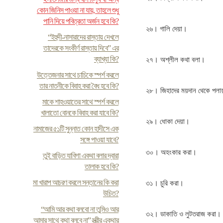
কোন জিনিস পাওয়া না যায়, তাহলে শুধু
পানি দিয়ে পবিত্রতা অর্জন হবে কি?
২৬। গালি দেয়া।
“ইহুদী-নাসারাদের রাস্তায় দেখলে
তাদেরকে সংকীর্ণ রাস্তায় দিবে” এর
ব্যাখ্যা কি?
২৭। অশ্লীল কথা বলা।
উত্তেজনার সাথে চাচিকে স্পর্শ করলে
তার নাতনীকে বিবাহ করা বৈধ হবে কি?
২৮। জিহাদের ময়দান থেকে পল
মাকে শাহওয়াতের সাথে স্পর্শ করলে
খালাতো বোনকে বিবাহ করা যাবে কি?
২৯। ধোকা দেয়া।
নামাজের ৫১টি সুন্নাত কোন হাদীসে এক
সঙ্গে পাওয়া যাবে?
৩০। অহংকার করা।
তুই বাড়িত যাবিগা একথা বলার দ্বারা
তালাক হবে কি?
মা খারাপ আচরণ করলে সন্তানের কি করা
৩১। চুরি করা।
উচিত?
“আমি আর কথা বলবো না তুমিও আর
৩২। ডাকাতি ও লুটতরাজ করা। 
আমার সাথে কথা বলবে না” স্ত্রীর একথার