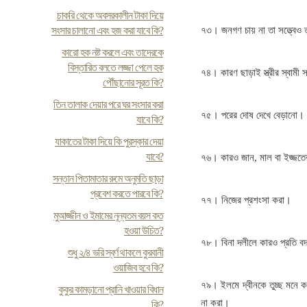
চাকরি থেকে অবসরকালীন টাকা দিয়ে
সংসার চালানো এবং হজ করা যাবে কি?
৭৩। জনগণ চায় না তা সত্ত্বেও ত
কারো হক নষ্ট করলে এবং তাদেরকে
বিস্তারিত বলতে লজ্জা পেলে হক
৭৪। কারণ ছাড়াই স্ত্রীর স্বাম
পৌঁছানোর সূরত কি?
তিন তালাক দেয়ার পরে ঘর সংসার করা
৭৫। পরের দোষ দেখে বেড়ানো।
যাবে কি?
যাকাতের টাকা দিয়ে কি পুরস্কার দেয়া
যাবে?
৭৬। কারও জান, মাল বা ইজ্জতে
সন্তান পিতামাতার রুমে অনুমতি ছাড়া
প্রবেশ করতে পারবে কি?
৭৭। নিজের প্রশংসা করা।
মুআজ্জীন ও ইমামের নূন্যতম বয়স কত
হওয়া উচিত?
৭৮। বিনা দলীলে কারও প্রতি ব
শুধু ২/৪ ভরি স্বর্ণ থাকলে কুরবানী
ওয়াজিব হবে কি?
৭৯। ইলমে দ্বীনকে তুচ্ছ মনে 
কুকুর কামড়ানো প্রানি খাওয়ার বিধান
না করা।
কি?