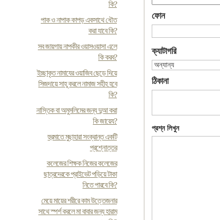
কি?
ফোন
পাক ও নাপাক কাপড় একসাথে ধৌত
করা যাবে কি?
সব জায়গায় নাপকীর ওয়াসওয়াসা এলে
ক্যাটাগরি
কি করব?
ইচ্ছাকৃত নামাযের ওয়াজিব ছেড়ে দিয়ে
ঠিকানা
সিজদায়ে সাহূ করলে নামাজ সহীহ হবে
কি?
নাস্তিক বা অমুসলিমের জন্য দুআ করা
কি জায়েয?
প্রশ্ন লিখুন
হুরমাতে মুছাহারা সংক্রান্ত একটি
প্রশ্নোত্তর
কলেজের শিক্ষক নিজের কলেজের
ছাত্রদেরকে প্রাইভেট পড়িয়ে টাকা
নিতে পারবে কি?
মেয়ে মায়ের শরীরে কাম উত্তেজনার
সাথে স্পর্শ করলে মা বাবার জন্য হারাম