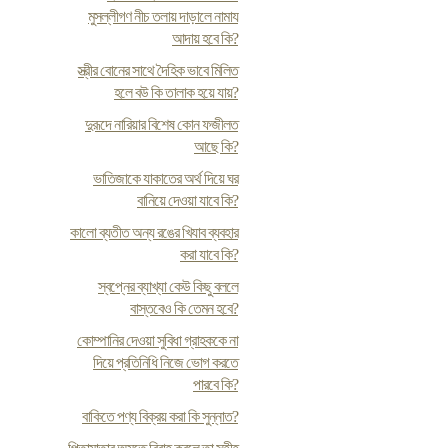
মুসল্লীগণ নীচ তলায় দাড়ালে নামায
আদায় হবে কি?
স্ত্রীর বোনের সাথে দৈহিক ভাবে মিলিত
হলে বউ কি তালাক হয়ে যায়?
দুরূদে নারিয়ার বিশেষ কোন ফজীলত
আছে কি?
ভাতিজাকে যাকাতের অর্থ দিয়ে ঘর
বানিয়ে দেওয়া যাবে কি?
কালো ব্যতীত অন্য রঙের খিযাব ব্যবহার
করা যাবে কি?
স্বপ্নের ব্যাখ্যা কেউ কিছু বললে
বাস্তবেও কি তেমন হবে?
কোম্পানির দেওয়া সুবিধা গ্রাহককে না
দিয়ে প্রতিনিধি নিজে ভোগ করতে
পারবে কি?
বাকিতে পণ্য বিক্রয় করা কি সুন্নাত?