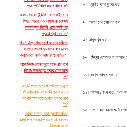
৭। প্রাণীর সাথে কুকর্ম করা।
লভ্যাংশ নির্ধারণ করতে পারবে কি?
ফরজ নামাযে দুই সিজদার মাঝে ইমামের
পিছনে অথবা একা নামাজ পড়ার সময়
৮। আমানতের খেয়ানত করা।
আল্লাহুম্মাগফিরলী ওয়ার হামনী পুরা
দুআটা পড়া যাবে কি?
৯। মানুষ খুন করা।
পাঁচ ওয়াক্ত নামাযের পরে যে তাসবীহাত
রয়েছে সেগুলো সুন্নাতের পরে আমল
করা উত্তম নাকি ফরজ নামাযের পরে?
১০। মিথ্যা তোহমত বা অপবাদ ল
কারো নিকট কোন কবুতর উড়ে এলে তার
নিকট থেকে উক্ত কবুতর কেনা যাবে
১১। মিথ্যা সাক্ষ্য দেয়া।
কি?
“যদি বউ হাসপাতাল গেট পার হয় তাহলে
ঐ বউ আমি রাখব না” স্বামী একথা বললে
১২। সাক্ষ্য গোপন করা, যখন অন
এবং বউ হাঁসপাতালে গেলে তালাক হবে
কি?
১৩। যাদু দ্বারা কারও ক্ষতি সাধন
অফিসে অন্য কেউ কুরআন অডিও
চালালে কাজের চাপে শুনতে না পারলেও
কি গুনাহ হবে?