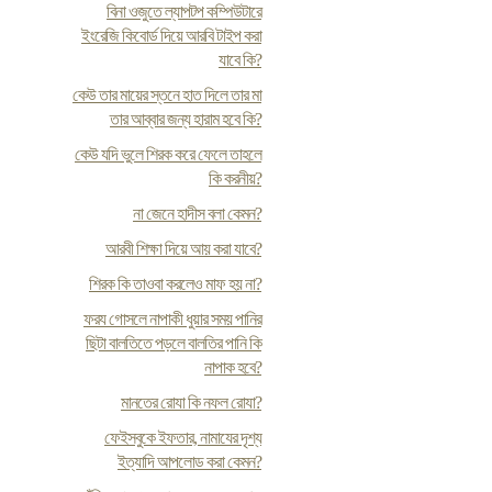
বিনা ওজুতে ল্যাপটপ কম্পিউটারে
ইংরেজি কিবোর্ড দিয়ে আরবি টাইপ করা
যাবে কি?
কেউ তার মায়ের স্তনে হাত দিলে তার মা
তার আব্বার জন্য হারাম হবে কি?
কেউ যদি ভুলে শিরক করে ফেলে তাহলে
কি করনীয়?
না জেনে হাদীস বলা কেমন?
আরবী শিক্ষা দিয়ে আয় করা যাবে?
শিরক কি তাওবা করলেও মাফ হয় না?
ফর‍য গোসলে নাপাকী ধুয়ার সময় পানির
ছিটা বালতিতে পড়লে বালতির পানি কি
নাপাক হবে?
মানতের রোযা কি নফল রোযা?
ফেইসবুকে ইফতার, নামাযের দৃশ্য
ইত্যাদি আপলোড করা কেমন?