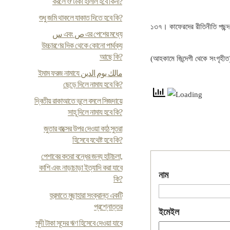
করলে ঔ টাকা হালাল হবে কিনা?
শুধু জমি থাকলে যাকাত দিতে হবে কি?
১৩৭। কাফেরদের রীতিনীতি পছন্
س এবং ص এর পেশের মধ্যে
উচ্চারণের দিক থেকে কোনো পার্থক্য
আছে কি?
(আহকামে জিন্দেগী থেকে সংগৃহীত
ইমাম ফরজ নামাযে مالك يوم الدين
ছেড়ে দিলে নামায হবে কি?
দ্বিতীয় রাকাআতে ভুলে বসলে সিজদায়ে
সাহূ দিলে নামায হবে কি?
জুতার বাক্সের উপর দেওয়া কাঠ সুতরা
হিসেবে যথেষ্ট হবে কি?
পেশাবের কতরা বন্ধের জন্য হাটাচলা,
কাশি এবং নাড়াচাড়া ইত্যাদি করা যাবে
নাম
কি?
হুরমাতে মুছাহারা সংক্রান্ত একটি
প্রশ্নোত্তর
ইমেইল
সূদী টাকা সূদের ঋণ হিসেবে দেওয়া যাবে