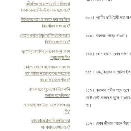
স্ত্রীর পিছনের রাস্তায় যৌন মিলন বা
সহবাস করলে কি বউ তালাক হয়ে যাবে?
১১২। প্রাণীর ছবি তৈরী করা বা 
বীর্যপাতের আগেই সহবাস করা বাদ দিলে
কি গোসল ফরজ হবে?
কোনো কারণে উযুর পর মিসওয়াক করলে
১১৩। শুকরের গোস্ত খাওয়া।
কি উযু ভেঙ্গে যাবে?
দূর পাল্লার গাড়ির চালকের জন্য নামায
১১৪। কোন হারাম দ্রব্য ভক্ষণ
পড়ার হুকুম কি?
চাচাতো বোনের সাথে হুরমত সাব্যস্ত
১১৫। ষাঢ়, কবুতর বা মোরগ ইত্
হলে আমার সন্তান তাদের সন্তানের
কাছে বিয়ে হতে পারবে?
ব্যাংক হতে সুদে লোন নিয়ে বাড়ী
১১৬। কুরআন শরীফ পড়ে ভুলে 
বানানো যাবে কি না?
কেউ কেউ বলেছেন ভুলে যাওয়ার
মনে তালাকের চিন্তা এলে তালাক হয়
না।
কি?
কাফফারার টাকা কি মসজিদে বা
১১৭। কোন জীবকে আগুন দিয়ে জ
মাদরাসায় দেওয়া যাবে?