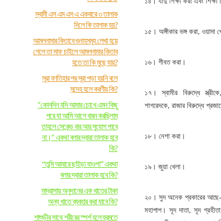
১৪। যাদু শিক্ষা করা এবং শিক্ষা
স্বামী এস এম এস এ একবারে ৩ তালাক
দিলে কি তালাক হয়?
১৫। অঙ্গীকার ভঙ্গ করা, ওয়াদা 
আমলনামার কিতাবে গুনাহসমূহ লেখা হয়ে
গেলে তা মাফ চাইলে আমলনামার কিতাব
হতে তা কি মুছে যায়?
১৬। গীবত করা।
সূরা ফাতিহার পর সূরা পড়া হয়নি বলে
সন্দেহ হলে করণীয় কি?
১৭। স্বামীর বিরুদ্ধে স্ত্রীক
"কোনদিন যদি আমার চোখে এমন কিছু
শাগরেদকে, রাজার বিরুদ্ধে প্রজাক
পরে যা আমি আগে বারন করছিলাম
তাহলে সেকেন্ড বার আর সুযোগ পাবে
১৮। নেশা করা।
না।" একথা বলার দ্বারা তালাক হবে
কি?
“তুমি আমারে ছাইড়া যাওগা” একথা
১৯। জুয়া খেলা।
বলার দ্বারা তালাক হবে কি?
মাদ্রাসায় অনুদানের এক খাতের টাকা
২০। সুদ অনেক প্রকারের আছে- সর
অন্য খাতে ব্যবহার করা যাবে কি?
মহাপাপ। সূদ দাতা, সূদ গ্রহীতা
শাশুড়ীর সাথে শরীরের স্পর্শ হলে হুরমতে