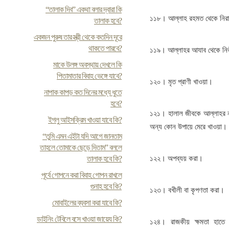
“তালাক দিব” একথা বলার দ্বারা কি
১১৮। আল্লাহ রহমত থেকে নির
তালাক হবে?
একজন পুরুষ তার স্ত্রী থেকে কতদিন দূরে
থাকতে পারবে?
১১৯। আল্লাহর আযাব থেকে নির
মাকে উলঙ্গ অবস্থায় দেখলে কি
পিতামাতার বিবাহ ভেঙ্গে যাবে?
১২০। মৃত প্রাণী খাওয়া।
নাপাক কাপড় কত দিনের মধ্যে ধুতে
হবে?
১২১। হালাল জীবকে আল্লাহর ন
ইগলু আইসক্রিম খাওয়া যাবে কি?
অন্য কোন উপায়ে মেরে খাওয়া।
“তুমি এমন এইটা যদি আগে জানতাম
তাহলে তোমাকে ছেড়ে দিতাম” বললে
তালাক হবে কি?
১২২। অপব্যয় করা।
পূর্বে গোপনে করা বিবাহ গোপন রাখলে
গুনাহ হবে কি?
১২৩। বখীলী বা কৃপণতা করা।
মোবাইলের ব্যবসা করা যাবে কি?
ডাইনিং টেবিলে বসে খাওয়া জায়েয কি?
১২৪। রাজকীয় ক্ষমতা হাতে 