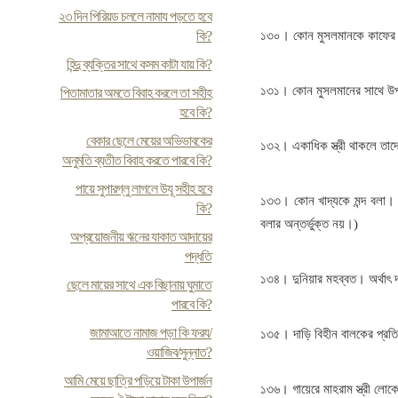
২৩ দিন পিরিয়ড চললে নামায পড়তে হবে
কি?
১৩০। কোন মুসলমানকে কাফের
হিন্দু ব্যক্তির সাথে কসম কাটা যায় কি?
১৩১। কোন মুসলমানের সাথে উ
পিতামাতার অমতে বিবাহ করলে তা সহীহ
হবে কি?
বেকার ছেলে মেয়ের অভিভাবকের
১৩২। একাধিক স্ত্রী থাকলে তাদে
অনুমতি ব্যতীত বিবাহ করতে পারবে কি?
পায়ে সুপারগ্লু লাগলে উযূ সহীহ হবে
১৩৩। কোন খাদ্যকে মন্দ বলা। (তব
কি?
বলার অন্তর্ভুক্ত নয়।)
অপ্রয়োজনীয় ঋনের যাকাত আদায়ের
পদ্ধতি
১৩৪। দুনিয়ার মহব্বত। অর্থাৎ দ
ছেলে মায়ের সাথে এক বিছানায় ঘুমাতে
পারবে কি?
জামাআতে নামাজ পড়া কি ফরয/
১৩৫। দাড়ি বিহীন বালকের প্রত
ওয়াজিব/সুন্নাত?
আমি মেয়ে ছাত্রি পড়িয়ে টাকা উপার্জন
১৩৬। গায়েরে মাহরাম স্ত্রী ল