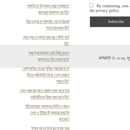
শাশুড়িকে উত্যক্ত করলে হুরমাতে
By continuing, you 
the privacy policy
মুছাহারা সাব্যস্ত হয় কি?
হিন্দু ছাত্রকে পাঠ্যবই থেকে হিন্দুধর্ম
পড়ানোর হুকুম কী?
স্বপ্নের যে ব্যাখা করা হয় সেটাই ঘটে
কি?
স্বপ্নের ব্যাখ্যা কেউ কিছু বললে
কপিরাইট © ২০২৬, মুফ
বাস্তবেও কি তেমন হবে?
কোম্পানির দেওয়া সুবিধা গ্রাহককে না
দিয়ে প্রতিনিধি নিজে ভোগ করতে
পারবে কি?
কোন পুরুষের সাথে খারাপ কাজ করে তার
ভাতিজীকে বিবাহ করা যাবে কি?
ইতিকাফরত অবস্থায় ভিডিও গজল
দেখা ও ইন্টারনেট ব্যবহার করা কি
জায়েয?
ইমাম সাহেব উপরের তলায় আর