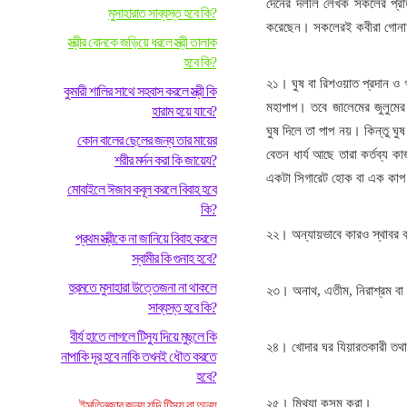
দেনের দলীল লেখক সকলের প্রতি
মুসাহারাত সাব্যস্ত হবে কি?
করেছেন। সকলেরই কবীরা গোন
স্ত্রীর বোনকে জড়িয়ে ধরলে স্ত্রী তালাক
হবে কি?
২১। ঘুষ বা রিশওয়াত প্রদান ও 
কুমারী শালির সাথে সহবাস করলে স্ত্রী কি
মহাপাপ। তবে জালেমের জুলুমে
হারাম হয়ে যাবে?
ঘুষ দিলে তা পাপ নয়। কিন্তু ঘুষ
কোন বালের ছেলের জন্য তার মায়ের
বেতন ধার্য আছে তারা কর্তব্য ক
শরীর মর্দন করা কি জায়েয?
একটা সিগারেট হোক বা এক কাপ
মোবাইলে ঈজাব কবূল করলে বিবাহ হবে
কি?
২২। অন্যায়ভাবে কারও স্থাবর 
প্রথম স্ত্রীকে না জানিয়ে বিবাহ করলে
স্বামীর কি গুনাহ হবে?
হুরমতে মুসাহারা উত্তেজনা না থাকলে
২৩। অনাথ, এতীম, নিরাশ্রম বা 
সাব্যস্ত হবে কি?
বীর্য হাতে লাগলে টিস্যু দিয়ে মুছলে কি
২৪। খোদার ঘর যিয়ারতকারী তথা হজ
নাপাকি দূর হবে নাকি তখনই ধৌত করতে
হবে?
২৫। মিথ্যা কসম করা।
ইসতিনজার জন্য যদি টিস্যু বা অন্য