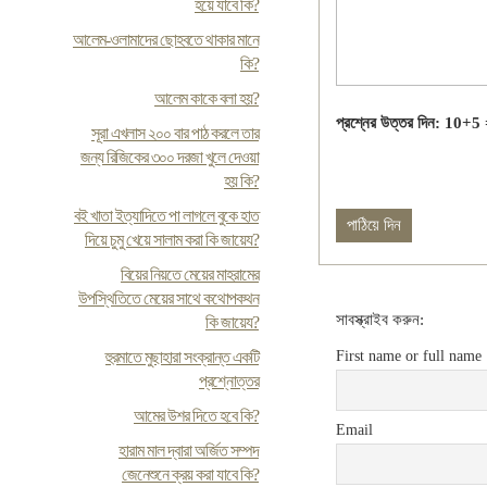
হয়ে যাবে কি?
আলেম-ওলামাদের ছোহবতে থাকার মানে
কি?
আলেম কাকে বলা হয়?
প্রশ্নের উত্তর দিন: 10+5
সূরা এখলাস ২০০ বার পাঠ করলে তার
জন্য রিজিকের ৩০০ দরজা খুলে দেওয়া
হয় কি?
ব‌ই খাতা ইত্যাদিতে পা লাগলে বুকে হাত
দিয়ে চুমু খেয়ে সালাম করা কি জায়েয?
বিয়ের নিয়তে মেয়ের মাহরামের
উপস্থিতিতে মেয়ের সাথে কথোপকথন
সাবস্ক্রাইব করুন:
কি জায়েয?
হুরমাতে মুছাহারা সংক্রান্ত একটি
First name or full name
প্রশ্নোত্তর
আমের উশর দিতে হবে কি?
Email
হারাম মাল দ্বারা অর্জিত সম্পদ
জেনেশুনে ক্রয় করা যাবে কি?