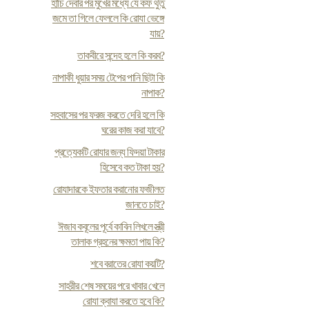
হাঁচি দেবার পর মুখের মধ্যে যে কফ থুতু
জমে তা গিলে ফেললে কি রোযা ভেঙ্গে
যায়?
তাকবীরে সন্দেহ হলে কি করব?
নাপাকী ধুয়ার সময় টেপের পানি ছিটা কি
নাপাক?
সহবাসের পর ফরজ করতে দেরি হলে কি
ঘরের কাজ করা যাবে?
প্রত্যেকটি রোযার জন্য ফিদয়া টাকার
হিসেবে কত টাকা হয়?
রোযাদারকে ইফতার করানোর ফজীলত
জানতে চাই?
ঈজাব কবূলের পূর্বে কাবিন লিখলে স্ত্রী
তালাক গ্রহনের ক্ষমতা পায় কি?
শবে বরাতের রোযা কয়টি?
সাহরীর শেষ সময়ের পরে খাবার খেলে
রোযা ক্বাযা করতে হবে কি?