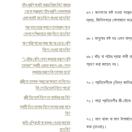
হাঁস-মুরগি জবাই করার নিয়ম কি? বাজার
থেকে ক্রয়কৃত হাঁস-মুরগি দোকানদার
৬৭। জনগণের কষ্ট হওয়া সত্ত্বেও
একা জবাই করে দিলে খাওয়া যাবে কি?
দ্রব্য, জিনিসপত্র গোলাজাত কর
সূরা ফাতেহার স্থানে তাশাহহুদ পড়ে
ফেললে সিজদায়ে সাহু দিতে হবে কি?
৬৮। মানুষের কষ্ট হয় এমন খাদ্য-দ
ঋণ পরিশোধের সময় ঋণের চেয়ে বেশি
দিলে নেওয়া যাবে কি?
৬৯। ষাঁড় বা পাঠার দ্বারা গাভী 
“১ ঘন্টার বেশি ফোন ব্যবহার করলে তুমি
গ্রহণ করা জায়েয নয়।
তালাক” স্বামী একথা বললে এবং ফোন
ব্যবহার করলে কি তালাক হবে?
স্ত্রীকে তালাক গ্রহনের ক্ষমতা না দিলেও
৭০। প্রতিবেশীকে (ভিন্ন জাতির
কি সে ডিভোর্স নিতে পারে?
স্ত্রী ডিভোর্স দিলে তা কার্যকর হয় কি?
৭১। পাড়া প্রতিবেশীর ঝী-বৌকে
স্বামী তিন তালাক দিলে সংসার করা যাবে
কি?
৭২। মাল থাকা বা মাল উপার্জনে
জমি এগ্রিমেন্ট বা বন্ধক নেওয়া জায়েয
করা (চাওয়া)।
হবে কি?