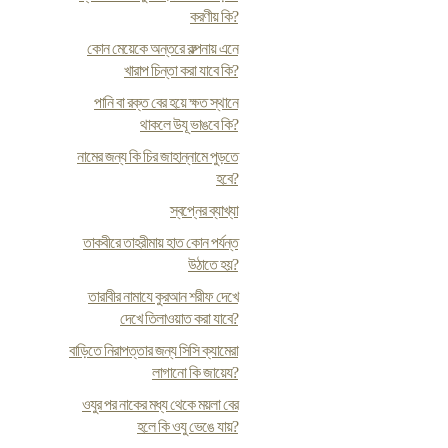
করণীয় কি?
কোন মেয়েকে অন্তরে কল্পনায় এনে
খারাপ চিন্তা করা যাবে কি?
পানি বা রক্ত বের হয়ে ক্ষত স্থানে
থাকলে উযূ ভাঙবে কি?
নামের জন্য কি চির জাহান্নামে পুড়তে
হবে?
স্বপ্নের ব্যাখ্যা
তাকবীরে তাহরীমায় হাত কোন পর্যন্ত
উঠাতে হয়?
তারাবীর নামাযে কুরআন শরীফ দেখে
দেখে তিলাওয়াত করা যাবে?
বাড়িতে নিরাপত্তার জন্য সিসি ক্যামেরা
লাগানো কি জায়েয?
ওযুর পর নাকের মধ্য থেকে ময়লা বের
হলে কি ওযু ভেঙে যায়?