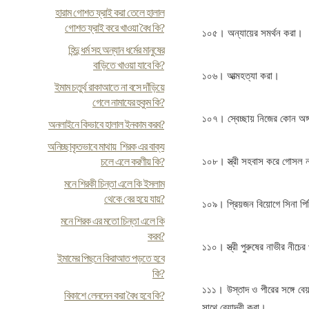
হারাম গোশত ফ্রাই করা তেলে হালাল
গোশত ফ্রাই করে খাওয়া বৈধ কি?
১০৫। অন্যায়ের সমর্থন করা।
হিন্দু ধর্ম সহ অন্যান ধর্মের মানুষের
বাড়িতে খাওয়া যাবে কি?
১০৬। আত্মহত্যা করা।
ইমাম চতুর্থ রাকাআতে না বসে দাঁড়িয়ে
গেলে নামাযের হুকুম কি?
১০৭। স্বেচ্ছায় নিজের কোন অঙ্গ
অনলাইনে কিভাবে হালাল ইনকাম করব?
অনিচ্ছাকৃতভাবে মাথায় শিরক এর বাক্য
চলে এলে করণীয় কি?
১০৮। স্ত্রী সহবাস করে গোসল 
মনে শিরকী চিন্তা এলে কি ইসলাম
থেকে বের হয়ে যায়?
১০৯। প্রিয়জন বিয়োগে সিনা পিট
মনে শিরক এর মতো চিন্তা এলে কি
করব?
১১০। স্ত্রী পুরুষের নাভীর নীচে
ইমামের পিছনে কিরাআত পড়তে হবে
কি?
১১১। উস্তাদ ও পীরের সঙ্গে বে
বিকাশে লেনদেন করা বৈধ হবে কি?
সাথে বেয়াদবী করা।