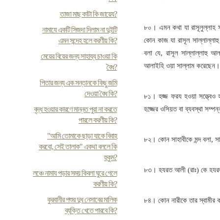
তাজা মাছ কাটা কি জায়েয?
৮০। এমন কথা যা রাসূলুল্লাহ স
নামাযে একটি সিজদা দিলাম না দুইটি
এমন সন্দেহ হলে করণীয় কি?
কোন কাজ যা রাসূল সাল্লাল্লাহ
বলা যে, রাসূল সাল্লাল্লাহু আল
মেয়ের বিয়ের জন্য সাহায্য চাওয়া কি
আলাইহি ওয়া সাল্লাম করেছেন।
বৈধ?
পিতার জন্য এক সন্তানকে কিছু জমি
দেওয়া বৈধ কি?
৮১। হজ্জ ফরয হওয়া সত্ত্বেও হ
বৃদ্ধ হওয়ার কারণে মান্নত পুরা না করতে
হজ্জের ওসিয়ত বা ব্যবস্থা সম্প
পারলে করণীয় কি?
"আমি তোমাকে ছাড়া যাকে বিবাহ
৮২। কোন সাহাবীকে মন্দ বলা, স
করবো, সেই তালাক" একথা বললে কি
হুকুম?
৮৩। হযরত আলী (রাঃ) কে হযরত আ
লঞ্চে নামায পড়ার সময় কিবলা ঘুরে গেলে
করণীয় কি?
কুরবানীর পশুর দুধ নেসাবের মালিক
৮৪। কোন নারীকে তার স্বামীর ক
ব্যক্তি খেতে পারবে কি?