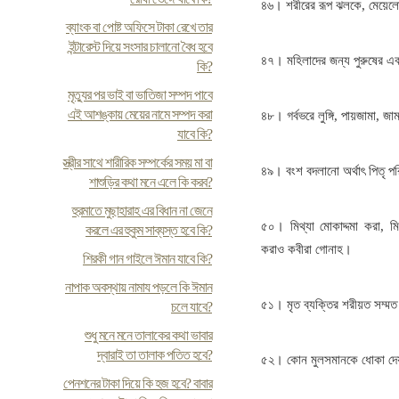
৪৬। শরীরের রূপ ঝলকে, মেয়েল
ব্যাংক বা পোষ্ট অফিসে টাকা রেখে তার
ইন্টারেস্ট দিয়ে সংসার চালানো বৈধ হবে
৪৭। মহিলাদের জন্য পুরুষের এব
কি?
মৃত্যুর পর ভাই বা ভাতিজা সম্পদ পাবে
এই আশঙ্কায় মেয়ের নামে সম্পদ করা
৪৮। গর্বভরে লুঙ্গি, পায়জামা, জাম
যাবে কি?
স্ত্রীর সাথে শারীরিক সম্পর্কের সময় মা বা
৪৯। বংশ বদলানো অর্থাৎ পিতৃ প
শাশুড়ির কথা মনে এলে কি করব?
হুরমাতে মুছাহারাহ এর বিধান না জেনে
৫০। মিথ্যা মোকাদ্দমা করা, মিথ
করলে এর হুকুম সাব্যস্ত হবে কি?
করাও কবীরা গোনাহ।
শিরকী গান গাইলে ঈমান যাবে কি?
নাপাক অবস্থায় নামায পড়লে কি ঈমান
৫১। মৃত ব্যক্তির শরীয়ত সম্ম
চলে যাবে?
শুধু মনে মনে তালাকের কথা ভাবার
দ্বারাই তা তালাক পতিত হবে?
৫২। কোন মুলসমানকে ধোকা দে
পেনশনের টাকা দিয়ে কি হজ হবে? বাবার