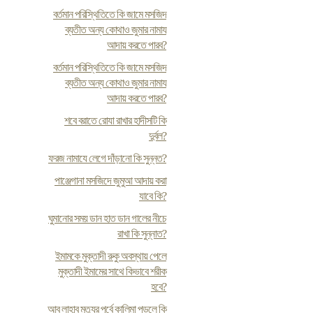
বর্তমান পরিস্থিতিতে কি জামে মসজিদ
ব্যতীত অন্য কোথাও জুমার নামায
আদায় করতে পারব?
বর্তমান পরিস্থিতিতে কি জামে মসজিদ
ব্যতীত অন্য কোথাও জুমার নামায
আদায় করতে পারব?
শবে বরাতে রোযা রাখার হাদীসটি কি
দুর্বল?
ফরজ নামাযে লেগে দাঁড়ানো কি সুন্নত?
পাঞ্জেগানা মসজিদে জুমুআ আদায় করা
যাবে কি?
ঘুমানোর সময় ডান হাত ডান গালের নীচে
রাখা কি সুন্নাত?
ইমামকে মুক্তাদী রুকু অবস্থায় পেলে
মুক্তাদী ইমামের সাথে কিভাবে শরীক
হবে?
আবু লাহাব মৃত্যুর পূর্বে কালিমা পড়লে কি