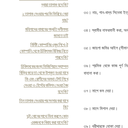
দ্বারা তালাক হবে কি?
৩৩। নাচ, গান-বাদ্য সিনেমা ইত
২ তালাক দেওয়ার পর কি ফিরিয়ে নেয়া
যায়?
মহিলাদের নামাযের পদ্ধতি দলীলসহ
৩৪। স্বামীর নাফরমানী করা, অর্
জানতে চাই
নির্দিষ্ট কোম্পানির ওষুধ লিখে ঐ
৩৫। জায়গা জমির আইল (সীমানা
কোম্পানি থেকে চিকিৎসক বিনিময় নিতে
পারবে কি?
৩৬। শ্রমিক থেকে কাজ পূর্ণ নিয়ে 
চিকিৎসকের জন্য ফিজিশিয়ান স্যাম্পল
বিক্রি করে তা থেকে উপকৃত হওয়া যাবে
বাহানা করা।
কি এবং রোগীদের অযথা টেস্ট লিখে
দেওয়া ও টেস্টের কমিশন নেওয়া বৈধ
৩৭। মাপে কম দেয়া।
হবে কি?
তিন তালাক দেওয়ার পর সংসার করা যাবে
কি?
৩৮। মালে মিশাল দেয়া।
দুই বোনের সাথে যিনা করলে কোন
একজনকে বিবাহ করা যাবে কি?
৩৯। খরীদ্দারকে ধোকা দেয়া।