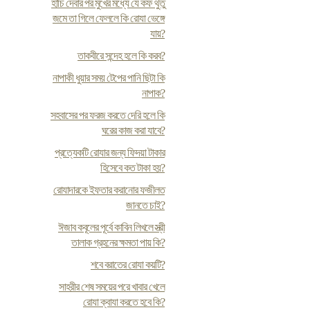
হাঁচি দেবার পর মুখের মধ্যে যে কফ থুতু
জমে তা গিলে ফেললে কি রোযা ভেঙ্গে
যায়?
তাকবীরে সন্দেহ হলে কি করব?
নাপাকী ধুয়ার সময় টেপের পানি ছিটা কি
নাপাক?
সহবাসের পর ফরজ করতে দেরি হলে কি
ঘরের কাজ করা যাবে?
প্রত্যেকটি রোযার জন্য ফিদয়া টাকার
হিসেবে কত টাকা হয়?
রোযাদারকে ইফতার করানোর ফজীলত
জানতে চাই?
ঈজাব কবূলের পূর্বে কাবিন লিখলে স্ত্রী
তালাক গ্রহনের ক্ষমতা পায় কি?
শবে বরাতের রোযা কয়টি?
সাহরীর শেষ সময়ের পরে খাবার খেলে
রোযা ক্বাযা করতে হবে কি?