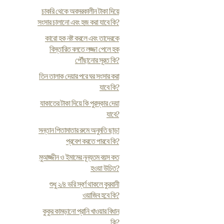
চাকরি থেকে অবসরকালীন টাকা দিয়ে
সংসার চালানো এবং হজ করা যাবে কি?
কারো হক নষ্ট করলে এবং তাদেরকে
বিস্তারিত বলতে লজ্জা পেলে হক
পৌঁছানোর সূরত কি?
তিন তালাক দেয়ার পরে ঘর সংসার করা
যাবে কি?
যাকাতের টাকা দিয়ে কি পুরস্কার দেয়া
যাবে?
সন্তান পিতামাতার রুমে অনুমতি ছাড়া
প্রবেশ করতে পারবে কি?
মুআজ্জীন ও ইমামের নূন্যতম বয়স কত
হওয়া উচিত?
শুধু ২/৪ ভরি স্বর্ণ থাকলে কুরবানী
ওয়াজিব হবে কি?
কুকুর কামড়ানো প্রানি খাওয়ার বিধান
কি?