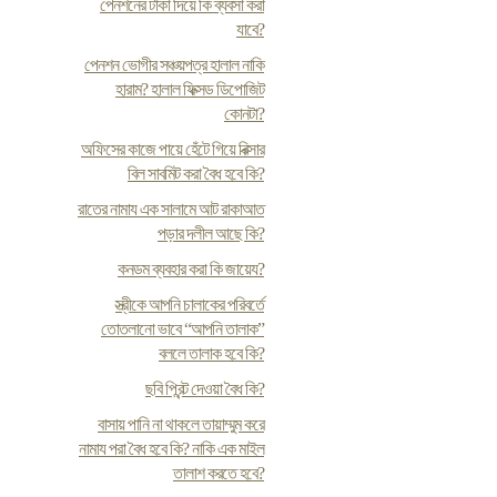
পেনশনের টাকা দিয়ে কি ব্যবসা করা
যাবে?
পেনশন ভোগীর সঞ্চয়পত্র হালাল নাকি
হারাম? হালাল ফিক্সড ডিপোজিট
কোনটা?
অফিসের কাজে পায়ে হেঁটে গিয়ে রিক্সার
বিল সাবমিট করা বৈধ হবে কি?
রাতের নামায এক সালামে আট রাকাআত
পড়ার দলীল আছে কি?
কনডম ব্যবহার করা কি জায়েয?
স্ত্রীকে আপনি চালাকের পরিবর্তে
তোতলানো ভাবে “আপনি তালাক”
বললে তালাক হবে কি?
ছবি প্রিন্ট দেওয়া বৈধ কি?
বাসায় পানি না থাকলে তায়াম্মুম করে
নামায পরা বৈধ হবে কি? নাকি এক মাইল
তালাশ করতে হবে?