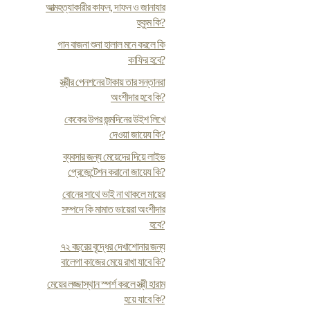
আত্মহত্যাকারীর কাফন, দাফন ও জানাযার
হুকুম কি?
গান বাজনা শুনা হালাল মনে করলে কি
কাফির হবে?
স্ত্রীর পেনশনের টাকায় তার সন্তানরা
অংশীদার হবে কি?
কেকের উপর জন্মদিনের উইশ লিখে
দেওয়া জায়েয কি?
ব্যবসার জন্য মেয়েদের দিয়ে লাইভ
প্রেজেন্টেশন করানো জায়েয কি?
বোনের সাথে ভাই না থাকলে মায়ের
সম্পদে কি মামাত ভায়েরা অংশীদার
হবে?
৭২ বছরের বৃদ্ধের দেখাশোনার জন্য
বালেগা কাজের মেয়ে রাখা যাবে কি?
মেয়ের লজ্জাস্থান স্পর্শ করলে স্ত্রী হারাম
হয়ে যাবে কি?