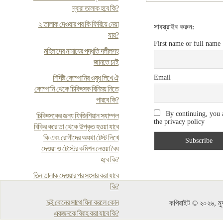
দ্বারা তালাক হবে কি?
২ তালাক দেওয়ার পর কি ফিরিয়ে নেয়া
সাবস্ক্রাইব করুন:
যায়?
First name or full name
মহিলাদের নামাযের পদ্ধতি দলীলসহ
জানতে চাই
নির্দিষ্ট কোম্পানির ওষুধ লিখে ঐ
Email
কোম্পানি থেকে চিকিৎসক বিনিময় নিতে
পারবে কি?
By continuing, you 
চিকিৎসকের জন্য ফিজিশিয়ান স্যাম্পল
the privacy policy
বিক্রি করে তা থেকে উপকৃত হওয়া যাবে
কি এবং রোগীদের অযথা টেস্ট লিখে
দেওয়া ও টেস্টের কমিশন নেওয়া বৈধ
হবে কি?
তিন তালাক দেওয়ার পর সংসার করা যাবে
কি?
দুই বোনের সাথে যিনা করলে কোন
কপিরাইট © ২০২৬, মুফ
একজনকে বিবাহ করা যাবে কি?