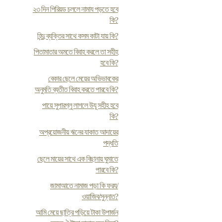
২৩ দিন পিরিয়ড চললে নামায পড়তে হবে
কি?
হিন্দু ব্যক্তির সাথে কসম কাটা যায় কি?
পিতামাতার অমতে বিবাহ করলে তা সহীহ
হবে কি?
বেকার ছেলে মেয়ের অভিভাবকের
অনুমতি ব্যতীত বিবাহ করতে পারবে কি?
পায়ে সুপারগ্লু লাগলে উযূ সহীহ হবে
কি?
অপ্রয়োজনীয় ঋনের যাকাত আদায়ের
পদ্ধতি
ছেলে মায়ের সাথে এক বিছানায় ঘুমাতে
পারবে কি?
জামাআতে নামাজ পড়া কি ফরয/
ওয়াজিব/সুন্নাত?
আমি মেয়ে ছাত্রি পড়িয়ে টাকা উপার্জন