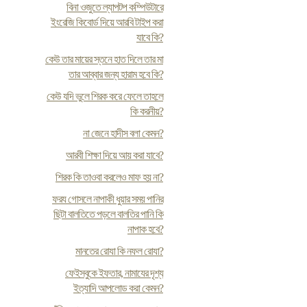
বিনা ওজুতে ল্যাপটপ কম্পিউটারে
ইংরেজি কিবোর্ড দিয়ে আরবি টাইপ করা
যাবে কি?
কেউ তার মায়ের স্তনে হাত দিলে তার মা
তার আব্বার জন্য হারাম হবে কি?
কেউ যদি ভুলে শিরক করে ফেলে তাহলে
কি করনীয়?
না জেনে হাদীস বলা কেমন?
আরবী শিক্ষা দিয়ে আয় করা যাবে?
শিরক কি তাওবা করলেও মাফ হয় না?
ফর‍য গোসলে নাপাকী ধুয়ার সময় পানির
ছিটা বালতিতে পড়লে বালতির পানি কি
নাপাক হবে?
মানতের রোযা কি নফল রোযা?
ফেইসবুকে ইফতার, নামাযের দৃশ্য
ইত্যাদি আপলোড করা কেমন?