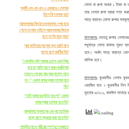
সোনা বা রুপা অথবা ১ টাকা বা 
স্বামী এস এম এস এ একবারে ৩ তালাক
তার নেসাব রুপা দ্বারা গণ্য ক
দিলে কি তালাক হয়?
সাড়ে বায়ান্ন তোলা রুপার সমমূল
আমলনামার কিতাবে গুনাহসমূহ লেখা হয়ে
গেলে তা মাফ চাইলে আমলনামার কিতাব
হতে তা কি মুছে যায়?
মাসআলাঃ
যেহেতু রুপার নেসাবের
শুধুমাত্র সোনা থাকার সুরত ব্য
সূরা ফাতিহার পর সূরা পড়া হয়নি বলে
সন্দেহ হলে করণীয় কি?
হবে। অর্থাৎ সাড়ে বায়ান্ন তো
মালিক হবে।
"কোনদিন যদি আমার চোখে এমন কিছু
পরে যা আমি আগে বারন করছিলাম
তাহলে সেকেন্ড বার আর সুযোগ পাবে
মাসআলাঃ
কুরবানীর নেসাব কুর
না।" একথা বলার দ্বারা তালাক হবে
ওয়াজিব হবে । কুরবানীর তিন দ
কি?
মুহতার ৬/৩১২, বাদাউস সানায়ে 
“তুমি আমারে ছাইড়া যাওগা” একথা
বলার দ্বারা তালাক হবে কি?
মাদ্রাসায় অনুদানের এক খাতের টাকা
অন্য খাতে ব্যবহার করা যাবে কি?
শাশুড়ীর সাথে শরীরের স্পর্শ হলে হুরমতে