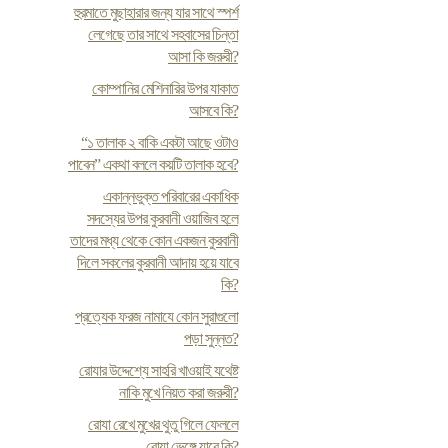
হুরমাতে মুছাহারার জন্য যার সাথে স্পর্শ
লেগেছে তার সাথে সহবাসের চিন্তা
আসা কি জরুরী?
কোম্পানির মেশিনারির উপর যাকাত
আসবে কি?
“১ তালাক ২ বাকি একটা আছে ওটাও
পাবেন” একথা বললে কয়টি তালাক হবে?
একান্নভুক্ত পরিবারের একাধিক
সদস্যের উপর কুরবানী ওয়াজিব হলে
তাদের মধ্য থেকে কোন একজন কুরবানী
দিলে সকলের কুরবানী আদায় হয়ে যাবে
কি?
প্রত্যেক ফরজ নামাযে কোন সুরাগুলো
পড়া সুন্নত?
রোযার উদ্দেশ্যে সাহরি খাওয়াই যথেষ্ট
নাকি মুখে নিয়ত করা জরুরী?
রোযা রেখে মুখের থুতু গিলে ফেললে
রোযা ভেঙ্গে যাবে কি?