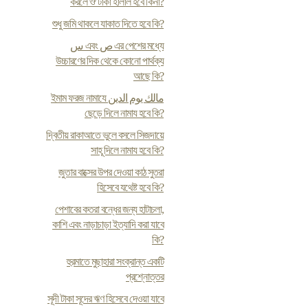
করলে ঔ টাকা হালাল হবে কিনা?
শুধু জমি থাকলে যাকাত দিতে হবে কি?
س এবং ص এর পেশের মধ্যে
উচ্চারণের দিক থেকে কোনো পার্থক্য
আছে কি?
ইমাম ফরজ নামাযে مالك يوم الدين
ছেড়ে দিলে নামায হবে কি?
দ্বিতীয় রাকাআতে ভুলে বসলে সিজদায়ে
সাহূ দিলে নামায হবে কি?
জুতার বাক্সের উপর দেওয়া কাঠ সুতরা
হিসেবে যথেষ্ট হবে কি?
পেশাবের কতরা বন্ধের জন্য হাটাচলা,
কাশি এবং নাড়াচাড়া ইত্যাদি করা যাবে
কি?
হুরমাতে মুছাহারা সংক্রান্ত একটি
প্রশ্নোত্তর
সূদী টাকা সূদের ঋণ হিসেবে দেওয়া যাবে