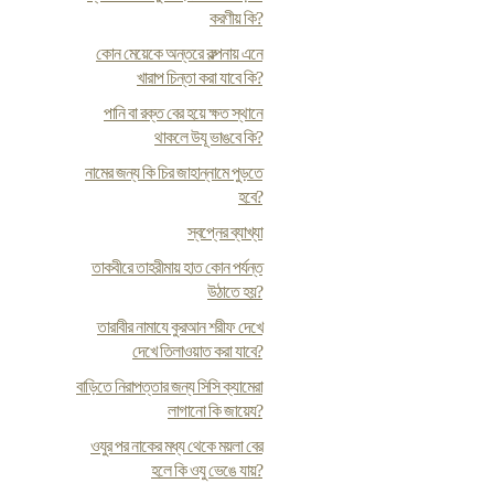
করণীয় কি?
কোন মেয়েকে অন্তরে কল্পনায় এনে
খারাপ চিন্তা করা যাবে কি?
পানি বা রক্ত বের হয়ে ক্ষত স্থানে
থাকলে উযূ ভাঙবে কি?
নামের জন্য কি চির জাহান্নামে পুড়তে
হবে?
স্বপ্নের ব্যাখ্যা
তাকবীরে তাহরীমায় হাত কোন পর্যন্ত
উঠাতে হয়?
তারাবীর নামাযে কুরআন শরীফ দেখে
দেখে তিলাওয়াত করা যাবে?
বাড়িতে নিরাপত্তার জন্য সিসি ক্যামেরা
লাগানো কি জায়েয?
ওযুর পর নাকের মধ্য থেকে ময়লা বের
হলে কি ওযু ভেঙে যায়?