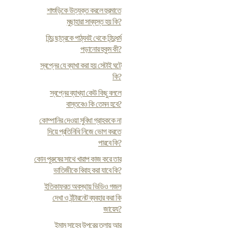
শাশুড়িকে উত্যক্ত করলে হুরমাতে
মুছাহারা সাব্যস্ত হয় কি?
হিন্দু ছাত্রকে পাঠ্যবই থেকে হিন্দুধর্ম
পড়ানোর হুকুম কী?
স্বপ্নের যে ব্যাখা করা হয় সেটাই ঘটে
কি?
স্বপ্নের ব্যাখ্যা কেউ কিছু বললে
বাস্তবেও কি তেমন হবে?
কোম্পানির দেওয়া সুবিধা গ্রাহককে না
দিয়ে প্রতিনিধি নিজে ভোগ করতে
পারবে কি?
কোন পুরুষের সাথে খারাপ কাজ করে তার
ভাতিজীকে বিবাহ করা যাবে কি?
ইতিকাফরত অবস্থায় ভিডিও গজল
দেখা ও ইন্টারনেট ব্যবহার করা কি
জায়েয?
ইমাম সাহেব উপরের তলায় আর