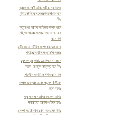
ব্যাংক বা পোষ্ট অফিসে টাকা রেখে তার
ইন্টারেস্ট দিয়ে সংসার চালানো বৈধ হবে
কি?
মৃত্যুর পর ভাই বা ভাতিজা সম্পদ পাবে
এই আশঙ্কায় মেয়ের নামে সম্পদ করা
যাবে কি?
স্ত্রীর সাথে শারীরিক সম্পর্কের সময় মা বা
শাশুড়ির কথা মনে এলে কি করব?
হুরমাতে মুছাহারাহ এর বিধান না জেনে
করলে এর হুকুম সাব্যস্ত হবে কি?
শিরকী গান গাইলে ঈমান যাবে কি?
নাপাক অবস্থায় নামায পড়লে কি ঈমান
চলে যাবে?
শুধু মনে মনে তালাকের কথা ভাবার
দ্বারাই তা তালাক পতিত হবে?
পেনশনের টাকা দিয়ে কি হজ হবে? বাবার