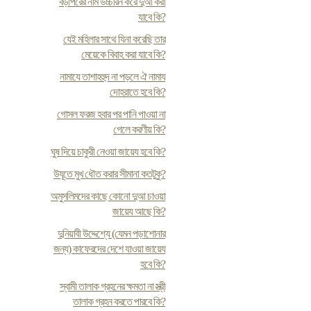
বড়পিরের নাম উচ্চারন করে দুআ করা
যাবে কি?
যেই মহিলার সাথে যিনা করেছি তার
মেয়েকে বিবাহ করা যাবে কি?
নামাযে তাশাহহুদ না পড়লে ঐ নামায
দোহরাতে হবে কি?
গোসল ফরজ হবার পর পানি পাওয়া না
গেলে করণীয় কি?
ঘুষ দিয়ে চাকুরী নেওয়া জায়েয হবে কি?
উযূতে মুখ ধৌত করার সীমানা কতটুকু?
অমুসলিমদের কাছে কোনো দুআ চাওয়া
জায়েয আছে কি?
দুনিয়াবী উদ্দেশ্যে (যেমন পড়াশোনার
জন্য) কাফেরদের দেশে যাওয়া জায়েয
হবে কি?
স্বামী তালাক গ্রহনের ক্ষমতা না স্ত্রী
তালাক গ্রহন করতে পারবে কি?