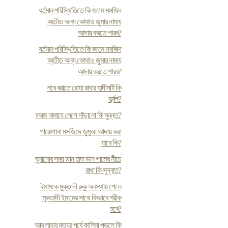
বর্তমান পরিস্থিতিতে কি জামে মসজিদ
ব্যতীত অন্য কোথাও জুমার নামায
আদায় করতে পারব?
বর্তমান পরিস্থিতিতে কি জামে মসজিদ
ব্যতীত অন্য কোথাও জুমার নামায
আদায় করতে পারব?
শবে বরাতে রোযা রাখার হাদীসটি কি
দুর্বল?
ফরজ নামাযে লেগে দাঁড়ানো কি সুন্নত?
পাঞ্জেগানা মসজিদে জুমুআ আদায় করা
যাবে কি?
ঘুমানোর সময় ডান হাত ডান গালের নীচে
রাখা কি সুন্নাত?
ইমামকে মুক্তাদী রুকু অবস্থায় পেলে
মুক্তাদী ইমামের সাথে কিভাবে শরীক
হবে?
আবু লাহাব মৃত্যুর পূর্বে কালিমা পড়লে কি