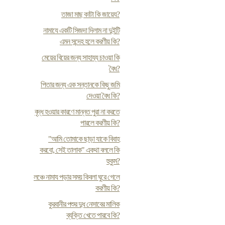
তাজা মাছ কাটা কি জায়েয?
নামাযে একটি সিজদা দিলাম না দুইটি
এমন সন্দেহ হলে করণীয় কি?
মেয়ের বিয়ের জন্য সাহায্য চাওয়া কি
বৈধ?
পিতার জন্য এক সন্তানকে কিছু জমি
দেওয়া বৈধ কি?
বৃদ্ধ হওয়ার কারণে মান্নত পুরা না করতে
পারলে করণীয় কি?
"আমি তোমাকে ছাড়া যাকে বিবাহ
করবো, সেই তালাক" একথা বললে কি
হুকুম?
লঞ্চে নামায পড়ার সময় কিবলা ঘুরে গেলে
করণীয় কি?
কুরবানীর পশুর দুধ নেসাবের মালিক
ব্যক্তি খেতে পারবে কি?