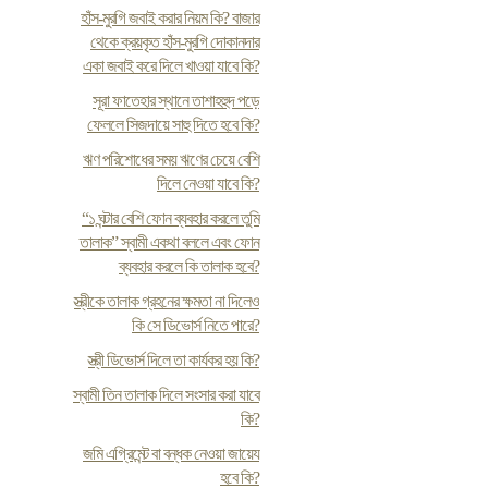
হাঁস-মুরগি জবাই করার নিয়ম কি? বাজার
থেকে ক্রয়কৃত হাঁস-মুরগি দোকানদার
একা জবাই করে দিলে খাওয়া যাবে কি?
সূরা ফাতেহার স্থানে তাশাহহুদ পড়ে
ফেললে সিজদায়ে সাহু দিতে হবে কি?
ঋণ পরিশোধের সময় ঋণের চেয়ে বেশি
দিলে নেওয়া যাবে কি?
“১ ঘন্টার বেশি ফোন ব্যবহার করলে তুমি
তালাক” স্বামী একথা বললে এবং ফোন
ব্যবহার করলে কি তালাক হবে?
স্ত্রীকে তালাক গ্রহনের ক্ষমতা না দিলেও
কি সে ডিভোর্স নিতে পারে?
স্ত্রী ডিভোর্স দিলে তা কার্যকর হয় কি?
স্বামী তিন তালাক দিলে সংসার করা যাবে
কি?
জমি এগ্রিমেন্ট বা বন্ধক নেওয়া জায়েয
হবে কি?