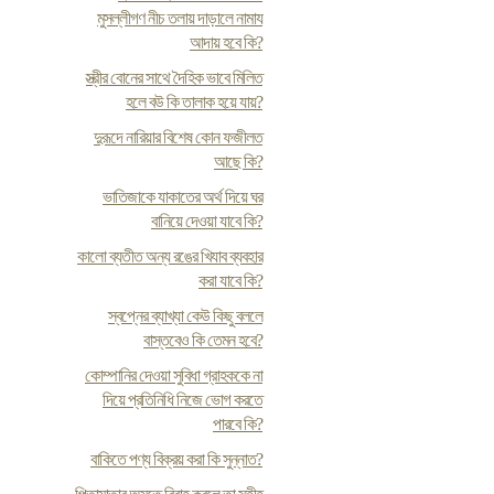
মুসল্লীগণ নীচ তলায় দাড়ালে নামায
আদায় হবে কি?
স্ত্রীর বোনের সাথে দৈহিক ভাবে মিলিত
হলে বউ কি তালাক হয়ে যায়?
দুরূদে নারিয়ার বিশেষ কোন ফজীলত
আছে কি?
ভাতিজাকে যাকাতের অর্থ দিয়ে ঘর
বানিয়ে দেওয়া যাবে কি?
কালো ব্যতীত অন্য রঙের খিযাব ব্যবহার
করা যাবে কি?
স্বপ্নের ব্যাখ্যা কেউ কিছু বললে
বাস্তবেও কি তেমন হবে?
কোম্পানির দেওয়া সুবিধা গ্রাহককে না
দিয়ে প্রতিনিধি নিজে ভোগ করতে
পারবে কি?
বাকিতে পণ্য বিক্রয় করা কি সুন্নাত?