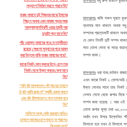
মাসআলাঃ
শুধু রুপা থাকলে কুরবা
লভ্যাংশ নির্ধারণ করতে পারবে কি?
ফরজ নামাযে দুই সিজদার মাঝে ইমামের
মাসআলাঃ
বাকি সকল সূরতে কুরবা
পিছনে অথবা একা নামাজ পড়ার সময়
ব্যবসার মাল থাকলে অথবা শুধ
আল্লাহুম্মাগফিরলী ওয়ার হামনী পুরা
সম্পদের প্রত্যেকটি থাকলে অথবা
দুআটা পড়া যাবে কি?
যে কোন তিনটি দুটি সম্পদ থাকল
পাঁচ ওয়াক্ত নামাযের পরে যে তাসবীহাত
সাত তোলা সোনা বা সাড়ে বায়ান
রয়েছে সেগুলো সুন্নাতের পরে আমল
করা উত্তম নাকি ফরজ নামাযের পরে?
সম্পদ থাকা।
কারো নিকট কোন কবুতর উড়ে এলে তার
নিকট থেকে উক্ত কবুতর কেনা যাবে
মাসআলাঃ
ধরা যাক,বর্তমান বাজা
কি?
এখন কারো নিকট ২ তোলা/ভরি স
“যদি বউ হাসপাতাল গেট পার হয় তাহলে
উক্ত সোনার সাথে তার নিকট 
ঐ বউ আমি রাখব না” স্বামী একথা বললে
নেসাব সোনা থেকে রুপার দিকে 
এবং বউ হাঁসপাতালে গেলে তালাক হবে
সম্পদ জমা হয়েছে । আর এই দুই
কি?
তোলা রুপার মূল্য তথা ৬৫,০০
অফিসে অন্য কেউ কুরআন অডিও
অর্থাৎ যখন উপরে উল্লেখিত প
চালালে কাজের চাপে শুনতে না পারলেও
মিলানো হবে তখন ঐ মিলানো স
কি গুনাহ হবে?