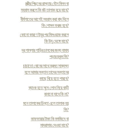
স্ত্রীর পিছনের রাস্তায় যৌন মিলন বা
সহবাস করলে কি বউ তালাক হয়ে যাবে?
বীর্যপাতের আগেই সহবাস করা বাদ দিলে
কি গোসল ফরজ হবে?
কোনো কারণে উযুর পর মিসওয়াক করলে
কি উযু ভেঙ্গে যাবে?
দূর পাল্লার গাড়ির চালকের জন্য নামায
পড়ার হুকুম কি?
চাচাতো বোনের সাথে হুরমত সাব্যস্ত
হলে আমার সন্তান তাদের সন্তানের
কাছে বিয়ে হতে পারবে?
ব্যাংক হতে সুদে লোন নিয়ে বাড়ী
বানানো যাবে কি না?
মনে তালাকের চিন্তা এলে তালাক হয়
কি?
কাফফারার টাকা কি মসজিদে বা
মাদরাসায় দেওয়া যাবে?