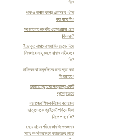
কি?
পাক ও নাপাক কাপড় একসাথে ধৌত
করা যাবে কি?
সব জায়গায় নাপকীর ওয়াসওয়াসা এলে
কি করব?
ইচ্ছাকৃত নামাযের ওয়াজিব ছেড়ে দিয়ে
সিজদায়ে সাহূ করলে নামাজ সহীহ হবে
কি?
নাস্তিক বা অমুসলিমের জন্য দুআ করা
কি জায়েয?
হুরমাতে মুছাহারা সংক্রান্ত একটি
প্রশ্নোত্তর
কলেজের শিক্ষক নিজের কলেজের
ছাত্রদেরকে প্রাইভেট পড়িয়ে টাকা
নিতে পারবে কি?
মেয়ে মায়ের শরীরে কাম উত্তেজনার
সাথে স্পর্শ করলে মা বাবার জন্য হারাম