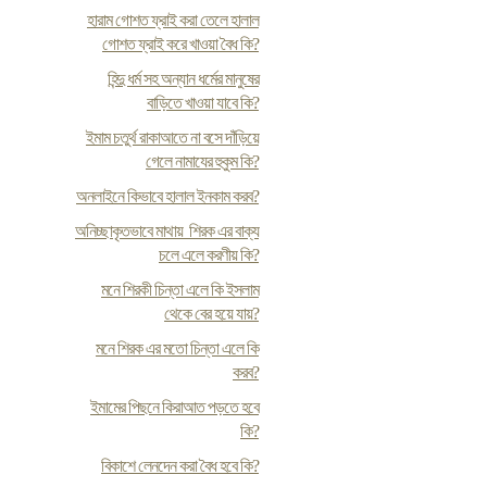
হারাম গোশত ফ্রাই করা তেলে হালাল
গোশত ফ্রাই করে খাওয়া বৈধ কি?
হিন্দু ধর্ম সহ অন্যান ধর্মের মানুষের
বাড়িতে খাওয়া যাবে কি?
ইমাম চতুর্থ রাকাআতে না বসে দাঁড়িয়ে
গেলে নামাযের হুকুম কি?
অনলাইনে কিভাবে হালাল ইনকাম করব?
অনিচ্ছাকৃতভাবে মাথায় শিরক এর বাক্য
চলে এলে করণীয় কি?
মনে শিরকী চিন্তা এলে কি ইসলাম
থেকে বের হয়ে যায়?
মনে শিরক এর মতো চিন্তা এলে কি
করব?
ইমামের পিছনে কিরাআত পড়তে হবে
কি?
বিকাশে লেনদেন করা বৈধ হবে কি?