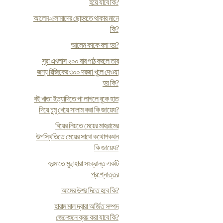
হয়ে যাবে কি?
আলেম-ওলামাদের ছোহবতে থাকার মানে
কি?
আলেম কাকে বলা হয়?
সূরা এখলাস ২০০ বার পাঠ করলে তার
জন্য রিজিকের ৩০০ দরজা খুলে দেওয়া
হয় কি?
ব‌ই খাতা ইত্যাদিতে পা লাগলে বুকে হাত
দিয়ে চুমু খেয়ে সালাম করা কি জায়েয?
বিয়ের নিয়তে মেয়ের মাহরামের
উপস্থিতিতে মেয়ের সাথে কথোপকথন
কি জায়েয?
হুরমাতে মুছাহারা সংক্রান্ত একটি
প্রশ্নোত্তর
আমের উশর দিতে হবে কি?
হারাম মাল দ্বারা অর্জিত সম্পদ
জেনেশুনে ক্রয় করা যাবে কি?