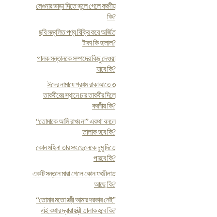
লেগুনার ভাড়া দিতে ভুলে গেলে করণীয়
কি?
ছবি সম্বলিত পণ্য বিক্রি করে অর্জিত
টাকা কি হালাল?
পালক সন্তানকে সম্পদের কিছু দেওয়া
যাবে কি?
ঈদের নামাযে প্রথম রাকাআতে ৩
তাকবীরের স্থানে চার তাকবীর দিলে
করনীয় কি?
“তোমাকে আমি রাখব না” একথা বললে
তালাক হবে কি?
কোন মহিলা তার সৎ ছেলেকে চুমু দিতে
পারবে কি?
একটি সন্তান মারা গেলে কোন ফজীলাত
আছে কি?
“তোমার মতো স্ত্রী আমার দরকার নেই”
এই কথার দ্বারা স্ত্রী তালাক হবে কি?