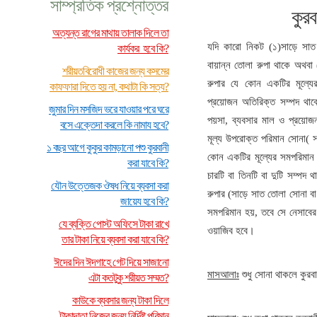
সাম্প্রতিক প্রশ্নোত্তর
কুরব
অত্যন্ত রাগের মাথায় তালাক দিলে তা
যদি কারো নিকট (১)সাড়ে সাত
কার্যকর হবে কি?
বায়ান্ন তোলা রুপা থাকে অথবা
শরীয়তবিরোধী কাজের জন্য কসমের
রুপার যে কোন একটির মূল্যে
কাফফারা দিতে হয় না, কথাটা কি সত্য?
প্রয়োজন অতিরিক্ত সম্পদ থাকে
জুমার দিন মসজিদ ভরে যাওয়ার পরে ঘরে
পয়সা, ব্যবসার মাল ও প্রয়োজন
বসে এক্তেদা করলে কি নামায হবে?
মূল্য উপরোক্ত পরিমান সোনা( স
১ বছর আগে কুকুর কামড়ানো পশু কুরবানী
কোন একটির মূল্যের সমপরিমান 
করা যাবে কি?
চারটি বা তিনটি বা দুটি সম্পদ 
যৌন উত্তেজক ঔষধ নিয়ে ব্যবসা করা
রুপার (সাড়ে সাত তোলা সোনা বা
জায়েয হবে কি?
সমপরিমান হয়, তবে সে নেসাবের 
যে ব্যক্তি পোস্ট অফিসে টাকা রাখে
ওয়াজিব হবে।
তার টাকা নিয়ে ব্যবসা করা যাবে কি?
ঈদের দিন ঈদগাহে গেট দিয়ে সাজানো
মাসআলাঃ
শুধু সোনা থাকলে কুরব
এটা কতটুকু শরীয়ত সম্মত?
কাউকে ব্যবসার জন্য টাকা দিলে
টাকাদাতা নিজের জন্য নির্দিষ্ট পরিমান