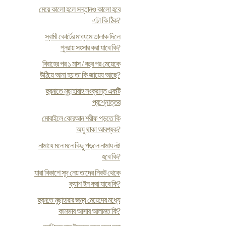
মেয়ে কালো হলে সন্তানও কালো হবে
এটা কি ঠিক?
স্বামী কোর্টের মাধ্যমে তালাক দিলে
পুনরায় সংসার করা যাবে কি?
বিবাহের পর ১ মাস / বছর পর মেয়েকে
উঠিয়ে আনা হয় তা কি জায়েয আছে?
হুরমাতে মুছাহারাহ সংক্রান্ত একটি
প্রশ্নোত্তর
মোবাইলে কোরআন শরীফ পড়তে কি
অযু থাকা আবশ্যক?
নামাযে মনে মনে কিছু পড়লে নামায নষ্ট
হবে কি?
যারা বিকাশে সূদ নেয় তাদের নিকট থেকে
ক্যাশ ইন করা যাবে কি?
হুরমতে মুছাহারার জন্য মেয়েদের মধ্যে
কামভাব আসার আলামত কি?