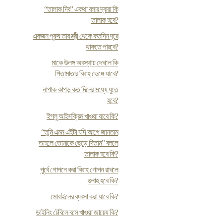
“তালাক দিব” একথা বলার দ্বারা কি
তালাক হবে?
একজন পুরুষ তার স্ত্রী থেকে কতদিন দূরে
থাকতে পারবে?
মাকে উলঙ্গ অবস্থায় দেখলে কি
পিতামাতার বিবাহ ভেঙ্গে যাবে?
নাপাক কাপড় কত দিনের মধ্যে ধুতে
হবে?
ইগলু আইসক্রিম খাওয়া যাবে কি?
“তুমি এমন এইটা যদি আগে জানতাম
তাহলে তোমাকে ছেড়ে দিতাম” বললে
তালাক হবে কি?
পূর্বে গোপনে করা বিবাহ গোপন রাখলে
গুনাহ হবে কি?
মোবাইলের ব্যবসা করা যাবে কি?
ডাইনিং টেবিলে বসে খাওয়া জায়েয কি?