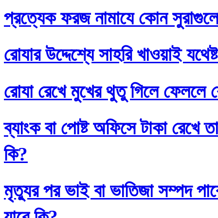
প্রত্যেক ফরজ নামাযে কোন সুরাগুল
রোযার উদ্দেশ্যে সাহরি খাওয়াই যথেষ্
রোযা রেখে মুখের থুতু গিলে ফেললে র
ব্যাংক বা পোষ্ট অফিসে টাকা রেখে তা
কি?
মৃত্যুর পর ভাই বা ভাতিজা সম্পদ প
যাবে কি?