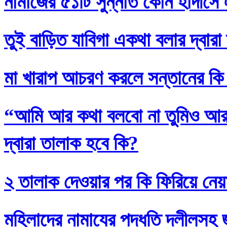
নামাজের ৫১টি সুন্নাত কোন হাদীসে এ
তুই বাড়িত যাবিগা একথা বলার দ্বার
মা খারাপ আচরণ করলে সন্তানের কি
“আমি আর কথা বলবো না তুমিও আর আ
দ্বারা তালাক হবে কি?
২ তালাক দেওয়ার পর কি ফিরিয়ে নেয়
মহিলাদের নামাযের পদ্ধতি দলীলসহ 