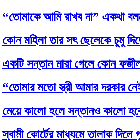
“তোমাকে আমি রাখব না” একথা বল
কোন মহিলা তার সৎ ছেলেকে চুমু দি
একটি সন্তান মারা গেলে কোন ফজ
“তোমার মতো স্ত্রী আমার দরকার নেই
মেয়ে কালো হলে সন্তানও কালো হব
স্বামী কোর্টের মাধ্যমে তালাক দিলে 