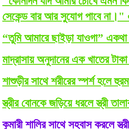
"কোনদিন যদি আমার চোখে এমন কিছ
সেকেন্ড বার আর সুযোগ পাবে না।" 
“তুমি আমারে ছাইড়া যাওগা” একথা ব
মাদ্রাসায় অনুদানের এক খাতের টাকা
শাশুড়ীর সাথে শরীরের স্পর্শ হলে হুর
স্ত্রীর বোনকে জড়িয়ে ধরলে স্ত্রী তা
কুমারী শালির সাথে সহবাস করলে স্ত্র