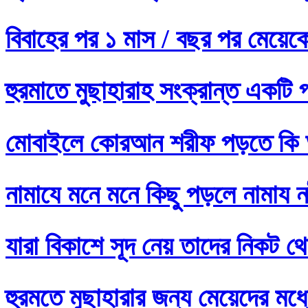
বিবাহের পর ১ মাস / বছর পর মেয়ে
হুরমাতে মুছাহারাহ সংক্রান্ত একটি 
মোবাইলে কোরআন শরীফ পড়তে কি 
নামাযে মনে মনে কিছু পড়লে নামায নষ
যারা বিকাশে সূদ নেয় তাদের নিকট থ
হুরমতে মুছাহারার জন্য মেয়েদের 