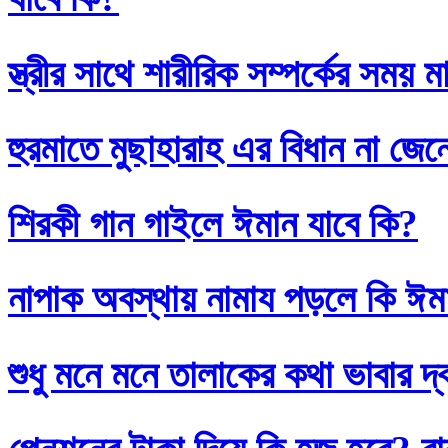
স্ত্রীর সাথে শারীরিক সম্পর্কের সময়
হুরমাতে মুছাহারাহ এর বিধান না জেন
শিরকী গান গাইলে ঈমান যাবে কি?
নাপাক অবস্থায় নামায পড়লে কি ঈম
শুধু মনে মনে তালাকের কথা ভাবার দ