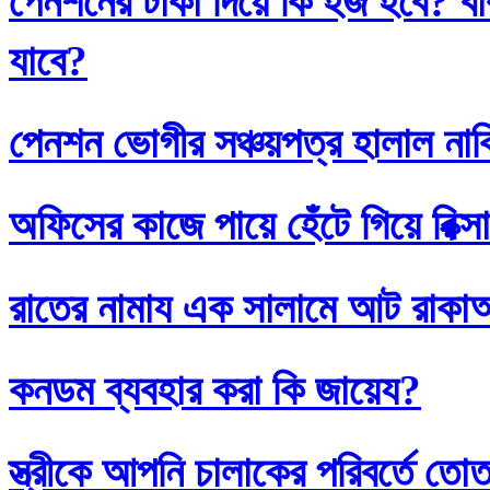
পেনশনের টাকা দিয়ে কি হজ হবে? বাব
যাবে?
পেনশন ভোগীর সঞ্চয়পত্র হালাল না
অফিসের কাজে পায়ে হেঁটে গিয়ে রিক্স
রাতের নামায এক সালামে আট রাক
কনডম ব্যবহার করা কি জায়েয?
স্ত্রীকে আপনি চালাকের পরিবর্তে