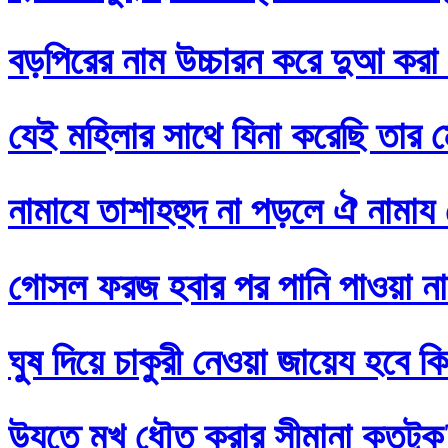
বড়পিরের নাম উচ্চারন করে দুআ করা
যেই মহিলার সাথে যিনা করেছি তার ম
নামাযে তাশাহহুদ না পড়লে ঐ নামায
গোসল ফরজ হবার পর পানি পাওয়া না
ঘুষ দিয়ে চাকুরী নেওয়া জায়েয হবে ক
উযূতে মুখ ধৌত করার সীমানা কতটুক