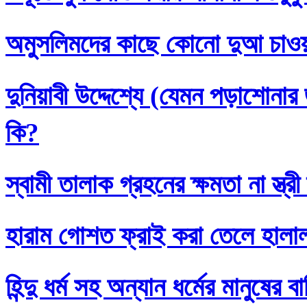
অমুসলিমদের কাছে কোনো দুআ চাও
দুনিয়াবী উদ্দেশ্যে (যেমন পড়াশোনা
কি?
স্বামী তালাক গ্রহনের ক্ষমতা না স্ত
হারাম গোশত ফ্রাই করা তেলে হালা
হিন্দু ধর্ম সহ অন্যান ধর্মের মানুষের 