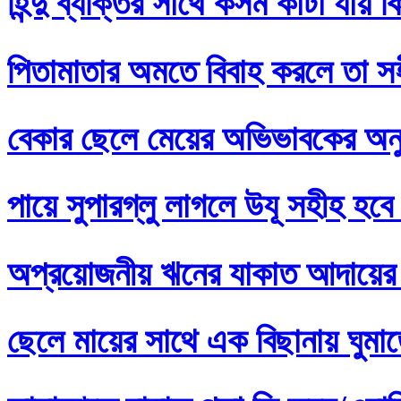
হিন্দু ব্যক্তির সাথে কসম কাটা যায় 
পিতামাতার অমতে বিবাহ করলে তা স
বেকার ছেলে মেয়ের অভিভাবকের অনু
পায়ে সুপারগ্লু লাগলে উযূ সহীহ হবে
অপ্রয়োজনীয় ঋনের যাকাত আদায়ের 
ছেলে মায়ের সাথে এক বিছানায় ঘুমা