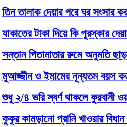
তিন তালাক দেয়ার পরে ঘর সংসার কর
যাকাতের টাকা দিয়ে কি পুরস্কার দেয়
সন্তান পিতামাতার রুমে অনুমতি ছাড়
মুআজ্জীন ও ইমামের নূন্যতম বয়স 
শুধু ২/৪ ভরি স্বর্ণ থাকলে কুরবানী 
কুকুর কামড়ানো প্রানি খাওয়ার বিধান