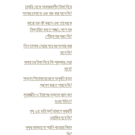
চাকরি থেকে অবসরকালীন টাকা দিয়ে
সংসার চালানো এবং হজ করা যাবে কি?
কারো হক নষ্ট করলে এবং তাদেরকে
বিস্তারিত বলতে লজ্জা পেলে হক
পৌঁছানোর সূরত কি?
তিন তালাক দেয়ার পরে ঘর সংসার করা
যাবে কি?
যাকাতের টাকা দিয়ে কি পুরস্কার দেয়া
যাবে?
সন্তান পিতামাতার রুমে অনুমতি ছাড়া
প্রবেশ করতে পারবে কি?
মুআজ্জীন ও ইমামের নূন্যতম বয়স কত
হওয়া উচিত?
শুধু ২/৪ ভরি স্বর্ণ থাকলে কুরবানী
ওয়াজিব হবে কি?
কুকুর কামড়ানো প্রানি খাওয়ার বিধান
কি?