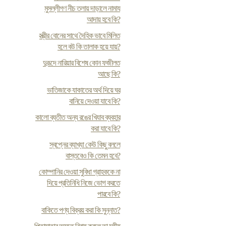
মুসল্লীগণ নীচ তলায় দাড়ালে নামায
আদায় হবে কি?
স্ত্রীর বোনের সাথে দৈহিক ভাবে মিলিত
হলে বউ কি তালাক হয়ে যায়?
দুরূদে নারিয়ার বিশেষ কোন ফজীলত
আছে কি?
ভাতিজাকে যাকাতের অর্থ দিয়ে ঘর
বানিয়ে দেওয়া যাবে কি?
কালো ব্যতীত অন্য রঙের খিযাব ব্যবহার
করা যাবে কি?
স্বপ্নের ব্যাখ্যা কেউ কিছু বললে
বাস্তবেও কি তেমন হবে?
কোম্পানির দেওয়া সুবিধা গ্রাহককে না
দিয়ে প্রতিনিধি নিজে ভোগ করতে
পারবে কি?
বাকিতে পণ্য বিক্রয় করা কি সুন্নাত?