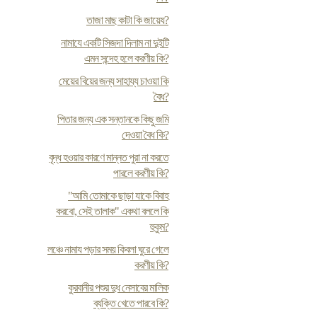
তাজা মাছ কাটা কি জায়েয?
নামাযে একটি সিজদা দিলাম না দুইটি
এমন সন্দেহ হলে করণীয় কি?
মেয়ের বিয়ের জন্য সাহায্য চাওয়া কি
বৈধ?
পিতার জন্য এক সন্তানকে কিছু জমি
দেওয়া বৈধ কি?
বৃদ্ধ হওয়ার কারণে মান্নত পুরা না করতে
পারলে করণীয় কি?
"আমি তোমাকে ছাড়া যাকে বিবাহ
করবো, সেই তালাক" একথা বললে কি
হুকুম?
লঞ্চে নামায পড়ার সময় কিবলা ঘুরে গেলে
করণীয় কি?
কুরবানীর পশুর দুধ নেসাবের মালিক
ব্যক্তি খেতে পারবে কি?