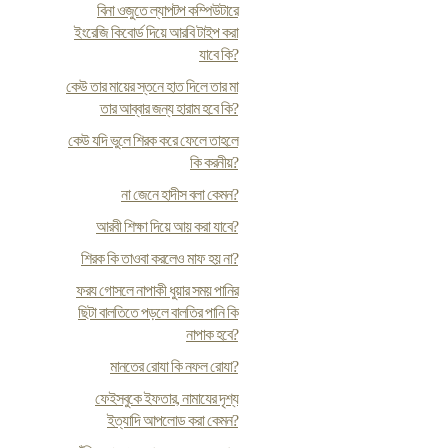
বিনা ওজুতে ল্যাপটপ কম্পিউটারে
ইংরেজি কিবোর্ড দিয়ে আরবি টাইপ করা
যাবে কি?
কেউ তার মায়ের স্তনে হাত দিলে তার মা
তার আব্বার জন্য হারাম হবে কি?
কেউ যদি ভুলে শিরক করে ফেলে তাহলে
কি করনীয়?
না জেনে হাদীস বলা কেমন?
আরবী শিক্ষা দিয়ে আয় করা যাবে?
শিরক কি তাওবা করলেও মাফ হয় না?
ফর‍য গোসলে নাপাকী ধুয়ার সময় পানির
ছিটা বালতিতে পড়লে বালতির পানি কি
নাপাক হবে?
মানতের রোযা কি নফল রোযা?
ফেইসবুকে ইফতার, নামাযের দৃশ্য
ইত্যাদি আপলোড করা কেমন?