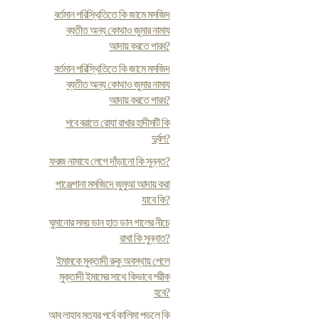
বর্তমান পরিস্থিতিতে কি জামে মসজিদ
ব্যতীত অন্য কোথাও জুমার নামায
আদায় করতে পারব?
বর্তমান পরিস্থিতিতে কি জামে মসজিদ
ব্যতীত অন্য কোথাও জুমার নামায
আদায় করতে পারব?
শবে বরাতে রোযা রাখার হাদীসটি কি
দুর্বল?
ফরজ নামাযে লেগে দাঁড়ানো কি সুন্নত?
পাঞ্জেগানা মসজিদে জুমুআ আদায় করা
যাবে কি?
ঘুমানোর সময় ডান হাত ডান গালের নীচে
রাখা কি সুন্নাত?
ইমামকে মুক্তাদী রুকু অবস্থায় পেলে
মুক্তাদী ইমামের সাথে কিভাবে শরীক
হবে?
আবু লাহাব মৃত্যুর পূর্বে কালিমা পড়লে কি