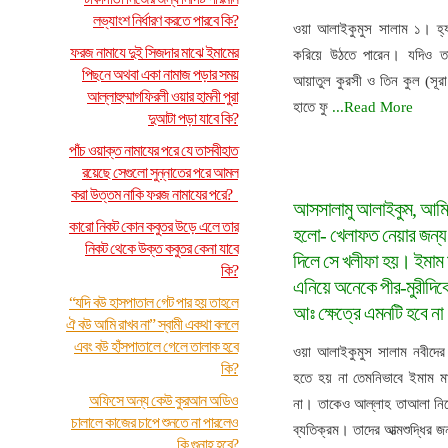
লভ্যাংশ নির্ধারণ করতে পারবে কি?
ওয়া আলাইকুমুস সালাম ১। হ্
ফরজ নামাযে দুই সিজদার মাঝে ইমামের
করিয়ে উঠতে পারেন। যদিও ত
পিছনে অথবা একা নামাজ পড়ার সময়
আয়াতুল কুরসী ও তিন কুল (সূর
আল্লাহুম্মাগফিরলী ওয়ার হামনী পুরা
হাতে ফু
...Read More
দুআটা পড়া যাবে কি?
পাঁচ ওয়াক্ত নামাযের পরে যে তাসবীহাত
রয়েছে সেগুলো সুন্নাতের পরে আমল
করা উত্তম নাকি ফরজ নামাযের পরে?
আসসালামু আলাইকুম, আমি এ
কারো নিকট কোন কবুতর উড়ে এলে তার
হলো- খেলাফত নেয়ার জন্য
নিকট থেকে উক্ত কবুতর কেনা যাবে
দিলে সে খলীফা হয়। ইমাম
কি?
এনিয়ে অনেকে পীর-মুরীদিকে
“যদি বউ হাসপাতাল গেট পার হয় তাহলে
আঃ ক্ষেত্রে এমনটি হবে ন
ঐ বউ আমি রাখব না” স্বামী একথা বললে
এবং বউ হাঁসপাতালে গেলে তালাক হবে
ওয়া আলাইকুমুস সালাম নবীদের য
কি?
হতে হয় না তেমনিভাবে ইমাম ম
অফিসে অন্য কেউ কুরআন অডিও
না। তাকেও আল্লাহ তাআলা নিজে
চালালে কাজের চাপে শুনতে না পারলেও
ব্যতিক্রম। তাদের আত্মশুদ্ধির 
কি গুনাহ হবে?