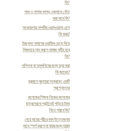
কি?
পাক ও নাপাক কাপড় একসাথে ধৌত
করা যাবে কি?
সব জায়গায় নাপকীর ওয়াসওয়াসা এলে
কি করব?
ইচ্ছাকৃত নামাযের ওয়াজিব ছেড়ে দিয়ে
সিজদায়ে সাহূ করলে নামাজ সহীহ হবে
কি?
নাস্তিক বা অমুসলিমের জন্য দুআ করা
কি জায়েয?
হুরমাতে মুছাহারা সংক্রান্ত একটি
প্রশ্নোত্তর
কলেজের শিক্ষক নিজের কলেজের
ছাত্রদেরকে প্রাইভেট পড়িয়ে টাকা
নিতে পারবে কি?
মেয়ে মায়ের শরীরে কাম উত্তেজনার
সাথে স্পর্শ করলে মা বাবার জন্য হারাম