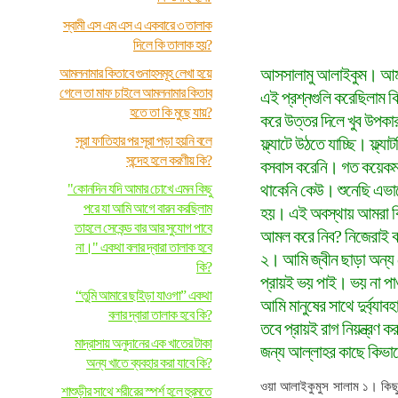
স্বামী এস এম এস এ একবারে ৩ তালাক
দিলে কি তালাক হয়?
আসসালামু আলাইকুম। আমা
আমলনামার কিতাবে গুনাহসমূহ লেখা হয়ে
গেলে তা মাফ চাইলে আমলনামার কিতাব
এই প্রশ্নগুলি করেছিলাম ক
হতে তা কি মুছে যায়?
করে উত্তর দিলে খুব উপক
সূরা ফাতিহার পর সূরা পড়া হয়নি বলে
ফ্ল্যাটে উঠতে যাচ্ছি। ফ্ল
সন্দেহ হলে করণীয় কি?
বসবাস করেনি। গত কয়েকমাস
থাকেনি কেউ। শুনেছি এভাবে
"কোনদিন যদি আমার চোখে এমন কিছু
পরে যা আমি আগে বারন করছিলাম
হয়। এই অবস্থায় আমরা ক
তাহলে সেকেন্ড বার আর সুযোগ পাবে
আমল করে নিব? নিজেরাই 
না।" একথা বলার দ্বারা তালাক হবে
২। আমি জ্বীন ছাড়া অন্য 
কি?
প্রায়ই ভয় পাই। ভয় না প
“তুমি আমারে ছাইড়া যাওগা” একথা
আমি মানুষের সাথে দুর্ব্যাব
বলার দ্বারা তালাক হবে কি?
তবে প্রায়ই রাগ নিয়ন্ত্রণ 
মাদ্রাসায় অনুদানের এক খাতের টাকা
জন্য আল্লাহর কাছে কিভ
অন্য খাতে ব্যবহার করা যাবে কি?
ওয়া আলাইকুমুস সালাম ১। কি
শাশুড়ীর সাথে শরীরের স্পর্শ হলে হুরমতে