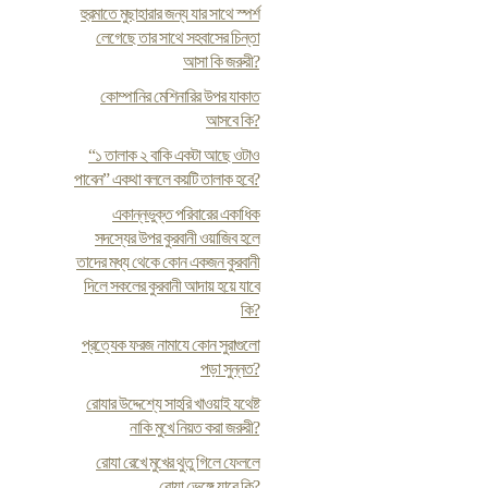
হুরমাতে মুছাহারার জন্য যার সাথে স্পর্শ
লেগেছে তার সাথে সহবাসের চিন্তা
আসা কি জরুরী?
কোম্পানির মেশিনারির উপর যাকাত
আসবে কি?
“১ তালাক ২ বাকি একটা আছে ওটাও
পাবেন” একথা বললে কয়টি তালাক হবে?
একান্নভুক্ত পরিবারের একাধিক
সদস্যের উপর কুরবানী ওয়াজিব হলে
তাদের মধ্য থেকে কোন একজন কুরবানী
দিলে সকলের কুরবানী আদায় হয়ে যাবে
কি?
প্রত্যেক ফরজ নামাযে কোন সুরাগুলো
পড়া সুন্নত?
রোযার উদ্দেশ্যে সাহরি খাওয়াই যথেষ্ট
নাকি মুখে নিয়ত করা জরুরী?
রোযা রেখে মুখের থুতু গিলে ফেললে
রোযা ভেঙ্গে যাবে কি?