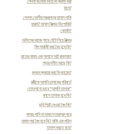
পেনশনের টাকা দিয়ে কি ব্যবসা করা
যাবে?
পেনশন ভোগীর সঞ্চয়পত্র হালাল নাকি
হারাম? হালাল ফিক্সড ডিপোজিট
কোনটা?
অফিসের কাজে পায়ে হেঁটে গিয়ে রিক্সার
বিল সাবমিট করা বৈধ হবে কি?
রাতের নামায এক সালামে আট রাকাআত
পড়ার দলীল আছে কি?
কনডম ব্যবহার করা কি জায়েয?
স্ত্রীকে আপনি চালাকের পরিবর্তে
তোতলানো ভাবে “আপনি তালাক”
বললে তালাক হবে কি?
ছবি প্রিন্ট দেওয়া বৈধ কি?
বাসায় পানি না থাকলে তায়াম্মুম করে
নামায পরা বৈধ হবে কি? নাকি এক মাইল
তালাশ করতে হবে?