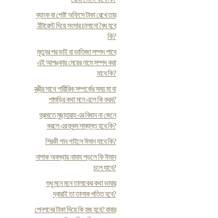
ব্যাংক বা পোষ্ট অফিসে টাকা রেখে তার
ইন্টারেস্ট দিয়ে সংসার চালানো বৈধ হবে
কি?
মৃত্যুর পর ভাই বা ভাতিজা সম্পদ পাবে
এই আশঙ্কায় মেয়ের নামে সম্পদ করা
যাবে কি?
স্ত্রীর সাথে শারীরিক সম্পর্কের সময় মা বা
শাশুড়ির কথা মনে এলে কি করব?
হুরমাতে মুছাহারাহ এর বিধান না জেনে
করলে এর হুকুম সাব্যস্ত হবে কি?
শিরকী গান গাইলে ঈমান যাবে কি?
নাপাক অবস্থায় নামায পড়লে কি ঈমান
চলে যাবে?
শুধু মনে মনে তালাকের কথা ভাবার
দ্বারাই তা তালাক পতিত হবে?
পেনশনের টাকা দিয়ে কি হজ হবে? বাবার