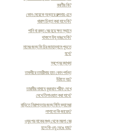
করণীয় কি?
কোন মেয়েকে অন্তরে কল্পনায় এনে
খারাপ চিন্তা করা যাবে কি?
পানি বা রক্ত বের হয়ে ক্ষত স্থানে
থাকলে উযূ ভাঙবে কি?
নামের জন্য কি চির জাহান্নামে পুড়তে
হবে?
স্বপ্নের ব্যাখ্যা
তাকবীরে তাহরীমায় হাত কোন পর্যন্ত
উঠাতে হয়?
তারাবীর নামাযে কুরআন শরীফ দেখে
দেখে তিলাওয়াত করা যাবে?
বাড়িতে নিরাপত্তার জন্য সিসি ক্যামেরা
লাগানো কি জায়েয?
ওযুর পর নাকের মধ্য থেকে ময়লা বের
হলে কি ওযু ভেঙে যায়?