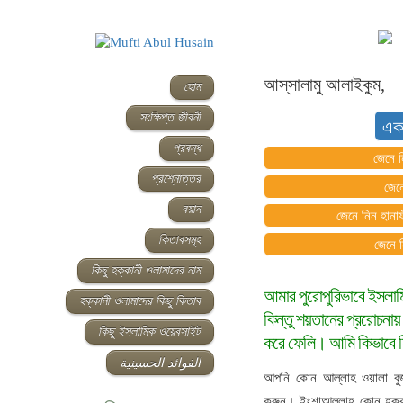
আস্‌সালামু আলাইকুম,
হোম
সংক্ষিপ্ত জীবনী
এক
প্রবন্ধ
জেনে ন
প্রশ্নোত্তর
জেন
বয়ান
জেনে নিন হানাফ
কিতাবসমূহ
জেনে 
কিছু হক্কানী ওলামাদের নাম
আমার পুরোপুরিভাবে ইসলামি
হক্কানী ওলামাদের কিছু কিতাব
কিন্তু শয়তানের প্ররোচনায
কিছু ইসলামিক ওয়েবসাইট
করে ফেলি। আমি কিভাবে নি
الفوائد الحسينية
আপনি কোন আল্লাহ ওয়ালা বুজুর্
করুন। ইংশাআল্লাহ কোন হক্কান