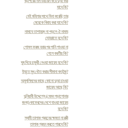
বড়পিরের নাম উচ্চারন করে দুআ করা
যাবে কি?
যেই মহিলার সাথে যিনা করেছি তার
মেয়েকে বিবাহ করা যাবে কি?
নামাযে তাশাহহুদ না পড়লে ঐ নামায
দোহরাতে হবে কি?
গোসল ফরজ হবার পর পানি পাওয়া না
গেলে করণীয় কি?
ঘুষ দিয়ে চাকুরী নেওয়া জায়েয হবে কি?
উযূতে মুখ ধৌত করার সীমানা কতটুকু?
অমুসলিমদের কাছে কোনো দুআ চাওয়া
জায়েয আছে কি?
দুনিয়াবী উদ্দেশ্যে (যেমন পড়াশোনার
জন্য) কাফেরদের দেশে যাওয়া জায়েয
হবে কি?
স্বামী তালাক গ্রহনের ক্ষমতা না স্ত্রী
তালাক গ্রহন করতে পারবে কি?