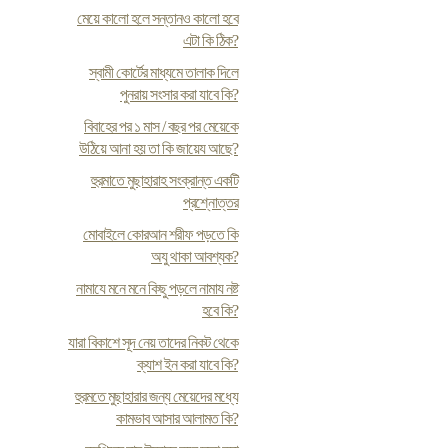
মেয়ে কালো হলে সন্তানও কালো হবে
এটা কি ঠিক?
স্বামী কোর্টের মাধ্যমে তালাক দিলে
পুনরায় সংসার করা যাবে কি?
বিবাহের পর ১ মাস / বছর পর মেয়েকে
উঠিয়ে আনা হয় তা কি জায়েয আছে?
হুরমাতে মুছাহারাহ সংক্রান্ত একটি
প্রশ্নোত্তর
মোবাইলে কোরআন শরীফ পড়তে কি
অযু থাকা আবশ্যক?
নামাযে মনে মনে কিছু পড়লে নামায নষ্ট
হবে কি?
যারা বিকাশে সূদ নেয় তাদের নিকট থেকে
ক্যাশ ইন করা যাবে কি?
হুরমতে মুছাহারার জন্য মেয়েদের মধ্যে
কামভাব আসার আলামত কি?