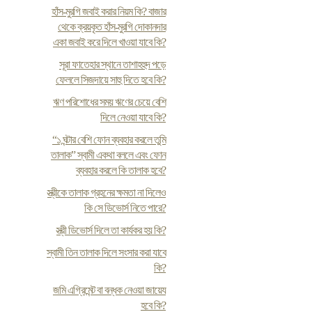
হাঁস-মুরগি জবাই করার নিয়ম কি? বাজার
থেকে ক্রয়কৃত হাঁস-মুরগি দোকানদার
একা জবাই করে দিলে খাওয়া যাবে কি?
সূরা ফাতেহার স্থানে তাশাহহুদ পড়ে
ফেললে সিজদায়ে সাহু দিতে হবে কি?
ঋণ পরিশোধের সময় ঋণের চেয়ে বেশি
দিলে নেওয়া যাবে কি?
“১ ঘন্টার বেশি ফোন ব্যবহার করলে তুমি
তালাক” স্বামী একথা বললে এবং ফোন
ব্যবহার করলে কি তালাক হবে?
স্ত্রীকে তালাক গ্রহনের ক্ষমতা না দিলেও
কি সে ডিভোর্স নিতে পারে?
স্ত্রী ডিভোর্স দিলে তা কার্যকর হয় কি?
স্বামী তিন তালাক দিলে সংসার করা যাবে
কি?
জমি এগ্রিমেন্ট বা বন্ধক নেওয়া জায়েয
হবে কি?