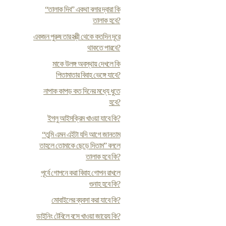
“তালাক দিব” একথা বলার দ্বারা কি
তালাক হবে?
একজন পুরুষ তার স্ত্রী থেকে কতদিন দূরে
থাকতে পারবে?
মাকে উলঙ্গ অবস্থায় দেখলে কি
পিতামাতার বিবাহ ভেঙ্গে যাবে?
নাপাক কাপড় কত দিনের মধ্যে ধুতে
হবে?
ইগলু আইসক্রিম খাওয়া যাবে কি?
“তুমি এমন এইটা যদি আগে জানতাম
তাহলে তোমাকে ছেড়ে দিতাম” বললে
তালাক হবে কি?
পূর্বে গোপনে করা বিবাহ গোপন রাখলে
গুনাহ হবে কি?
মোবাইলের ব্যবসা করা যাবে কি?
ডাইনিং টেবিলে বসে খাওয়া জায়েয কি?