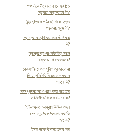
শাশুড়িকে উত্যক্ত করলে হুরমাতে
মুছাহারা সাব্যস্ত হয় কি?
হিন্দু ছাত্রকে পাঠ্যবই থেকে হিন্দুধর্ম
পড়ানোর হুকুম কী?
স্বপ্নের যে ব্যাখা করা হয় সেটাই ঘটে
কি?
স্বপ্নের ব্যাখ্যা কেউ কিছু বললে
বাস্তবেও কি তেমন হবে?
কোম্পানির দেওয়া সুবিধা গ্রাহককে না
দিয়ে প্রতিনিধি নিজে ভোগ করতে
পারবে কি?
কোন পুরুষের সাথে খারাপ কাজ করে তার
ভাতিজীকে বিবাহ করা যাবে কি?
ইতিকাফরত অবস্থায় ভিডিও গজল
দেখা ও ইন্টারনেট ব্যবহার করা কি
জায়েয?
ইমাম সাহেব উপরের তলায় আর