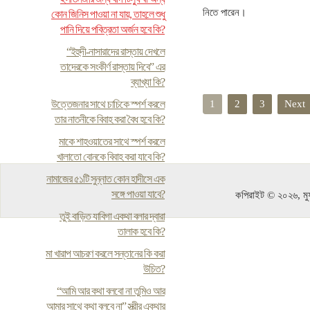
নিতে পারেন।
কোন জিনিস পাওয়া না যায়, তাহলে শুধু
পানি দিয়ে পবিত্রতা অর্জন হবে কি?
“ইহুদী-নাসারাদের রাস্তায় দেখলে
তাদেরকে সংকীর্ণ রাস্তায় দিবে” এর
ব্যাখ্যা কি?
উত্তেজনার সাথে চাচিকে স্পর্শ করলে
1
2
3
Next
তার নাতনীকে বিবাহ করা বৈধ হবে কি?
মাকে শাহওয়াতের সাথে স্পর্শ করলে
খালাতো বোনকে বিবাহ করা যাবে কি?
নামাজের ৫১টি সুন্নাত কোন হাদীসে এক
সঙ্গে পাওয়া যাবে?
কপিরাইট © ২০২৬, মুফ
তুই বাড়িত যাবিগা একথা বলার দ্বারা
তালাক হবে কি?
মা খারাপ আচরণ করলে সন্তানের কি করা
উচিত?
“আমি আর কথা বলবো না তুমিও আর
আমার সাথে কথা বলবে না” স্ত্রীর একথার