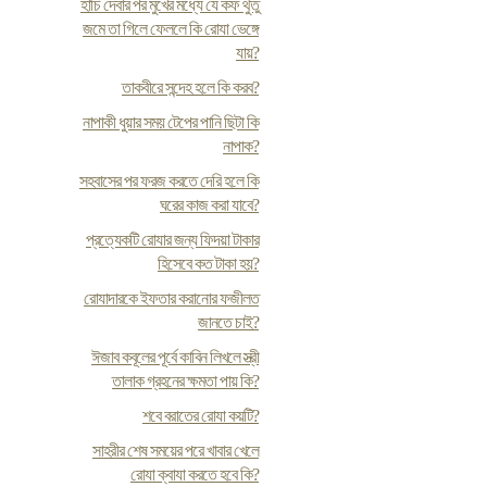
হাঁচি দেবার পর মুখের মধ্যে যে কফ থুতু
জমে তা গিলে ফেললে কি রোযা ভেঙ্গে
যায়?
তাকবীরে সন্দেহ হলে কি করব?
নাপাকী ধুয়ার সময় টেপের পানি ছিটা কি
নাপাক?
সহবাসের পর ফরজ করতে দেরি হলে কি
ঘরের কাজ করা যাবে?
প্রত্যেকটি রোযার জন্য ফিদয়া টাকার
হিসেবে কত টাকা হয়?
রোযাদারকে ইফতার করানোর ফজীলত
জানতে চাই?
ঈজাব কবূলের পূর্বে কাবিন লিখলে স্ত্রী
তালাক গ্রহনের ক্ষমতা পায় কি?
শবে বরাতের রোযা কয়টি?
সাহরীর শেষ সময়ের পরে খাবার খেলে
রোযা ক্বাযা করতে হবে কি?