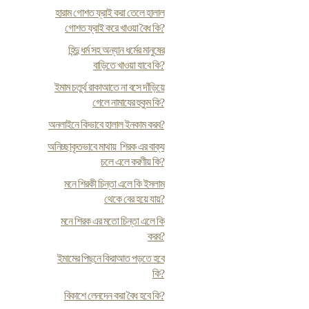
হারাম গোশত ফ্রাই করা তেলে হালাল
গোশত ফ্রাই করে খাওয়া বৈধ কি?
হিন্দু ধর্ম সহ অন্যান ধর্মের মানুষের
বাড়িতে খাওয়া যাবে কি?
ইমাম চতুর্থ রাকাআতে না বসে দাঁড়িয়ে
গেলে নামাযের হুকুম কি?
অনলাইনে কিভাবে হালাল ইনকাম করব?
অনিচ্ছাকৃতভাবে মাথায় শিরক এর বাক্য
চলে এলে করণীয় কি?
মনে শিরকী চিন্তা এলে কি ইসলাম
থেকে বের হয়ে যায়?
মনে শিরক এর মতো চিন্তা এলে কি
করব?
ইমামের পিছনে কিরাআত পড়তে হবে
কি?
বিকাশে লেনদেন করা বৈধ হবে কি?