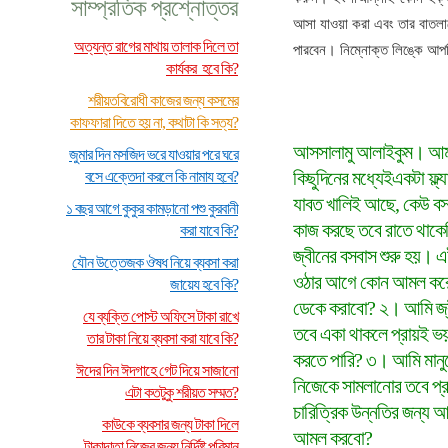
সাম্প্রতিক প্রশ্নোত্তর
আসা যাওয়া করা এবং তার বাতলানো
অত্যন্ত রাগের মাথায় তালাক দিলে তা
পারবেন। নিম্নোক্ত লিঙ্কে আপ
কার্যকর হবে কি?
শরীয়তবিরোধী কাজের জন্য কসমের
কাফফারা দিতে হয় না, কথাটা কি সত্য?
আসসালামু আলাইকুম। আম
জুমার দিন মসজিদ ভরে যাওয়ার পরে ঘরে
কিছুদিনের মধ্যেইএকটা ফ্ল্য
বসে এক্তেদা করলে কি নামায হবে?
যাবত খালিই আছে, কেউ বসব
১ বছর আগে কুকুর কামড়ানো পশু কুরবানী
কাজ করছে তবে রাতে থাকেন
করা যাবে কি?
জ্বীনের বসবাস শুরু হয়। 
যৌন উত্তেজক ঔষধ নিয়ে ব্যবসা করা
ওঠার আগে কোন আমল করে
জায়েয হবে কি?
ডেকে করাবো? ২। আমি জ্বী
যে ব্যক্তি পোস্ট অফিসে টাকা রাখে
তবে একা থাকলে প্রায়ই ভ
তার টাকা নিয়ে ব্যবসা করা যাবে কি?
করতে পারি? ৩। আমি মানুষের 
ঈদের দিন ঈদগাহে গেট দিয়ে সাজানো
নিজেকে সামলানোর তবে প্রা
এটা কতটুকু শরীয়ত সম্মত?
চারিত্রিক উন্নতির জন্য 
কাউকে ব্যবসার জন্য টাকা দিলে
আমল করবো?
টাকাদাতা নিজের জন্য নির্দিষ্ট পরিমান