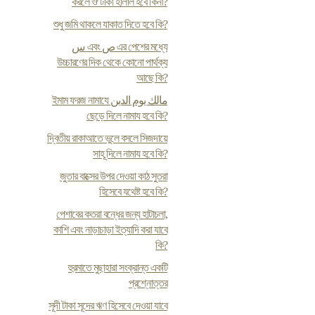
করলে ঔ টাকা হালাল হবে কিনা?
শুধু জমি থাকলে যাকাত দিতে হবে কি?
س এবং ص এর পেশের মধ্যে
উচ্চারণের দিক থেকে কোনো পার্থক্য
আছে কি?
ইমাম ফরজ নামাযে مالك يوم الدين
ছেড়ে দিলে নামায হবে কি?
দ্বিতীয় রাকাআতে ভুলে বসলে সিজদায়ে
সাহূ দিলে নামায হবে কি?
জুতার বাক্সের উপর দেওয়া কাঠ সুতরা
হিসেবে যথেষ্ট হবে কি?
পেশাবের কতরা বন্ধের জন্য হাটাচলা,
কাশি এবং নাড়াচাড়া ইত্যাদি করা যাবে
কি?
হুরমাতে মুছাহারা সংক্রান্ত একটি
প্রশ্নোত্তর
সূদী টাকা সূদের ঋণ হিসেবে দেওয়া যাবে