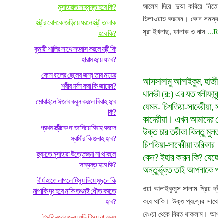
আলেম দিয়ে দুআ করিয়ে নিত
মুসাহারাত সাব্যস্ত হবে কি?
তিলাওয়াত করবেন। কোন সমস্যা
স্ত্রীর বোনকে জড়িয়ে ধরলে স্ত্রী তালাক
সূরা ইখলাছ, ফালাক ও নাস
...
হবে কি?
কুমারী শালির সাথে সহবাস করলে স্ত্রী কি
হারাম হয়ে যাবে?
কোন বালের ছেলের জন্য তার মায়ের
আসসালামু আলাইকুম, হাজী
শরীর মর্দন করা কি জায়েয?
থানভী (র:) এর যত খলীফাবৃন
মোবাইলে ঈজাব কবূল করলে বিবাহ হবে
যেমন- চিশতিয়া-সাবেরীয়া, সুহ
কি?
কাদেরীয়া। এখন আমাদের দ
প্রথম স্ত্রীকে না জানিয়ে বিবাহ করলে
উক্ত চার তরীকা কিন্তু মু
স্বামীর কি গুনাহ হবে?
চিশতিয়া-সাবেরীয়া তরিকার
হুরমতে মুসাহারা উত্তেজনা না থাকলে
কেন? ইহার কারন কি? যেহ
সাব্যস্ত হবে কি?
অন্তুর্ভূক্ত তাই আপনাকে 
বীর্য হাতে লাগলে টিস্যু দিয়ে মুছলে কি
ওয়া আলাইকুমুস সালাম প্রিয় দ
নাপাকি দূর হবে নাকি তখনই ধৌত করতে
হবে?
করে থাকি। উক্ত প্রশ্নের সাথ
দেওয়া থেকে বিরত থাকলাম। আপন
ইসতিনজার জন্য যদি টিস্যু বা অন্য