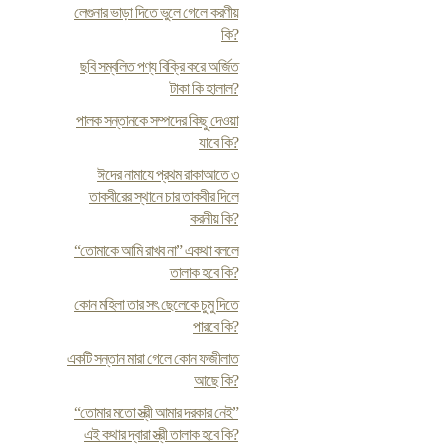
লেগুনার ভাড়া দিতে ভুলে গেলে করণীয়
কি?
ছবি সম্বলিত পণ্য বিক্রি করে অর্জিত
টাকা কি হালাল?
পালক সন্তানকে সম্পদের কিছু দেওয়া
যাবে কি?
ঈদের নামাযে প্রথম রাকাআতে ৩
তাকবীরের স্থানে চার তাকবীর দিলে
করনীয় কি?
“তোমাকে আমি রাখব না” একথা বললে
তালাক হবে কি?
কোন মহিলা তার সৎ ছেলেকে চুমু দিতে
পারবে কি?
একটি সন্তান মারা গেলে কোন ফজীলাত
আছে কি?
“তোমার মতো স্ত্রী আমার দরকার নেই”
এই কথার দ্বারা স্ত্রী তালাক হবে কি?