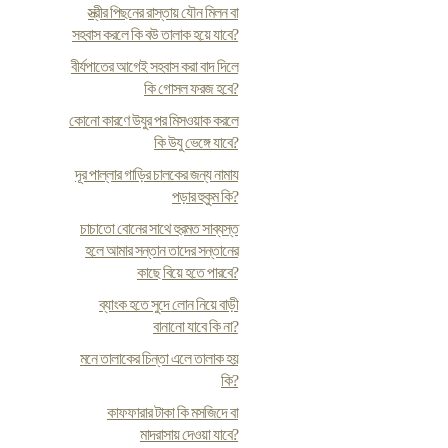
স্ত্রীর পিছনের রাস্তায় যৌন মিলন বা
সহবাস করলে কি বউ তালাক হয়ে যাবে?
বীর্যপাতের আগেই সহবাস করা বাদ দিলে
কি গোসল ফরজ হবে?
কোনো কারণে উযুর পর মিসওয়াক করলে
কি উযু ভেঙ্গে যাবে?
দূর পাল্লার গাড়ির চালকের জন্য নামায
পড়ার হুকুম কি?
চাচাতো বোনের সাথে হুরমত সাব্যস্ত
হলে আমার সন্তান তাদের সন্তানের
কাছে বিয়ে হতে পারবে?
ব্যাংক হতে সুদে লোন নিয়ে বাড়ী
বানানো যাবে কি না?
মনে তালাকের চিন্তা এলে তালাক হয়
কি?
কাফফারার টাকা কি মসজিদে বা
মাদরাসায় দেওয়া যাবে?