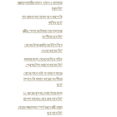
আত্মহত্যাকারীর কাফন, দাফন ও জানাযার
হুকুম কি?
গান বাজনা শুনা হালাল মনে করলে কি
কাফির হবে?
স্ত্রীর পেনশনের টাকায় তার সন্তানরা
অংশীদার হবে কি?
কেকের উপর জন্মদিনের উইশ লিখে
দেওয়া জায়েয কি?
ব্যবসার জন্য মেয়েদের দিয়ে লাইভ
প্রেজেন্টেশন করানো জায়েয কি?
বোনের সাথে ভাই না থাকলে মায়ের
সম্পদে কি মামাত ভায়েরা অংশীদার
হবে?
৭২ বছরের বৃদ্ধের দেখাশোনার জন্য
বালেগা কাজের মেয়ে রাখা যাবে কি?
মেয়ের লজ্জাস্থান স্পর্শ করলে স্ত্রী হারাম
হয়ে যাবে কি?