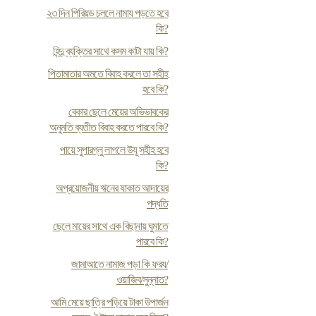
২৩ দিন পিরিয়ড চললে নামায পড়তে হবে
কি?
হিন্দু ব্যক্তির সাথে কসম কাটা যায় কি?
পিতামাতার অমতে বিবাহ করলে তা সহীহ
হবে কি?
বেকার ছেলে মেয়ের অভিভাবকের
অনুমতি ব্যতীত বিবাহ করতে পারবে কি?
পায়ে সুপারগ্লু লাগলে উযূ সহীহ হবে
কি?
অপ্রয়োজনীয় ঋনের যাকাত আদায়ের
পদ্ধতি
ছেলে মায়ের সাথে এক বিছানায় ঘুমাতে
পারবে কি?
জামাআতে নামাজ পড়া কি ফরয/
ওয়াজিব/সুন্নাত?
আমি মেয়ে ছাত্রি পড়িয়ে টাকা উপার্জন