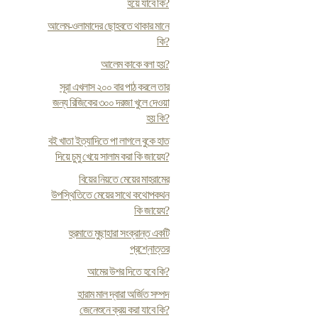
হয়ে যাবে কি?
আলেম-ওলামাদের ছোহবতে থাকার মানে
কি?
আলেম কাকে বলা হয়?
সূরা এখলাস ২০০ বার পাঠ করলে তার
জন্য রিজিকের ৩০০ দরজা খুলে দেওয়া
হয় কি?
ব‌ই খাতা ইত্যাদিতে পা লাগলে বুকে হাত
দিয়ে চুমু খেয়ে সালাম করা কি জায়েয?
বিয়ের নিয়তে মেয়ের মাহরামের
উপস্থিতিতে মেয়ের সাথে কথোপকথন
কি জায়েয?
হুরমাতে মুছাহারা সংক্রান্ত একটি
প্রশ্নোত্তর
আমের উশর দিতে হবে কি?
হারাম মাল দ্বারা অর্জিত সম্পদ
জেনেশুনে ক্রয় করা যাবে কি?