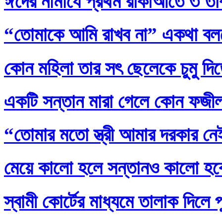
ঈদের নামাযে প্রথম রাকাআতে ৩ তাক
“তোমাকে আমি রাখব না” একথা বল
কোন মহিলা তার সৎ ছেলেকে চুমু দি
একটি সন্তান মারা গেলে কোন ফজ
“তোমার মতো স্ত্রী আমার দরকার নেই
মেয়ে কালো হলে সন্তানও কালো হব
স্বামী কোর্টের মাধ্যমে তালাক দিলে 