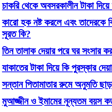
চাকরি থেকে অবসরকালীন টাকা দিয়ে
কারো হক নষ্ট করলে এবং তাদেরকে ব
সূরত কি?
তিন তালাক দেয়ার পরে ঘর সংসার কর
যাকাতের টাকা দিয়ে কি পুরস্কার দেয়
সন্তান পিতামাতার রুমে অনুমতি ছাড়
মুআজ্জীন ও ইমামের নূন্যতম বয়স 