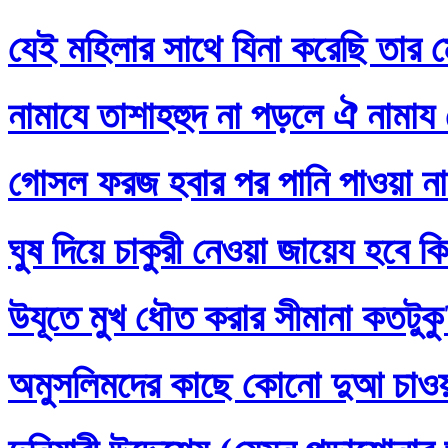
যেই মহিলার সাথে যিনা করেছি তার ম
নামাযে তাশাহহুদ না পড়লে ঐ নামায
গোসল ফরজ হবার পর পানি পাওয়া না
ঘুষ দিয়ে চাকুরী নেওয়া জায়েয হবে ক
উযূতে মুখ ধৌত করার সীমানা কতটুক
অমুসলিমদের কাছে কোনো দুআ চাও