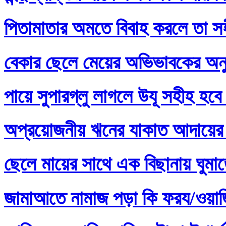
পিতামাতার অমতে বিবাহ করলে তা স
বেকার ছেলে মেয়ের অভিভাবকের অনু
পায়ে সুপারগ্লু লাগলে উযূ সহীহ হবে
অপ্রয়োজনীয় ঋনের যাকাত আদায়ের 
ছেলে মায়ের সাথে এক বিছানায় ঘুমা
জামাআতে নামাজ পড়া কি ফরয/ওয়াজি