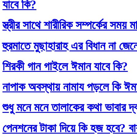
যাবে কি?
স্ত্রীর সাথে শারীরিক সম্পর্কের সময়
হুরমাতে মুছাহারাহ এর বিধান না জেন
শিরকী গান গাইলে ঈমান যাবে কি?
নাপাক অবস্থায় নামায পড়লে কি ঈম
শুধু মনে মনে তালাকের কথা ভাবার দ
পেনশনের টাকা দিয়ে কি হজ হবে? বাব