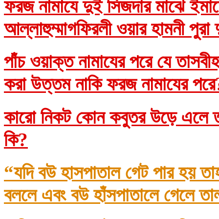
ফরজ নামাযে দুই সিজদার মাঝে ইমাম
আল্লাহুম্মাগফিরলী ওয়ার হামনী পুরা
পাঁচ ওয়াক্ত নামাযের পরে যে তাসব
করা উত্তম নাকি ফরজ নামাযের প
কারো নিকট কোন কবুতর উড়ে এলে তা
কি?
“যদি বউ হাসপাতাল গেট পার হয় তা
বললে এবং বউ হাঁসপাতালে গেলে তা