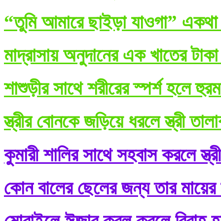
“তুমি আমারে ছাইড়া যাওগা” একথা ব
মাদ্রাসায় অনুদানের এক খাতের টাকা
শাশুড়ীর সাথে শরীরের স্পর্শ হলে হুর
স্ত্রীর বোনকে জড়িয়ে ধরলে স্ত্রী তা
কুমারী শালির সাথে সহবাস করলে স্ত্র
কোন বালের ছেলের জন্য তার মায়ের শ
মোবাইলে ঈজাব কবূল করলে বিবাহ হ