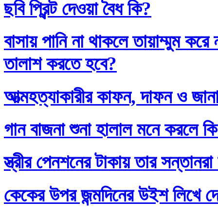
ছবি প্রিন্ট দেওয়া বৈধ কি?
বাসায় পানি না থাকলে তায়াম্মুম কর
তালাশ করতে হবে?
আত্মহত্যাকারীর কাফন, দাফন ও জানা
গান বাজনা শুনা হালাল মনে করলে ক
স্ত্রীর পেনশনের টাকায় তার সন্তানর
কেকের উপর জন্মদিনের উইশ লিখে দ