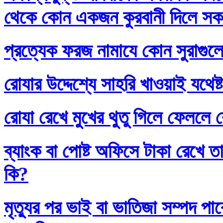
থেকে কোন একজন কুরবানী দিলে সকলে
প্রত্যেক ফরজ নামাযে কোন সুরাগুল
রোযার উদ্দেশ্যে সাহরি খাওয়াই যথেষ্
রোযা রেখে মুখের থুতু গিলে ফেললে র
ব্যাংক বা পোষ্ট অফিসে টাকা রেখে তা
কি?
মৃত্যুর পর ভাই বা ভাতিজা সম্পদ প