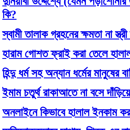
দুনিয়াবী উদ্দেশ্যে (যেমন পড়াশোনা
কি?
স্বামী তালাক গ্রহনের ক্ষমতা না স্ত
হারাম গোশত ফ্রাই করা তেলে হালা
হিন্দু ধর্ম সহ অন্যান ধর্মের মানুষের 
ইমাম চতুর্থ রাকাআতে না বসে দাঁড়িয়
অনলাইনে কিভাবে হালাল ইনকাম ক