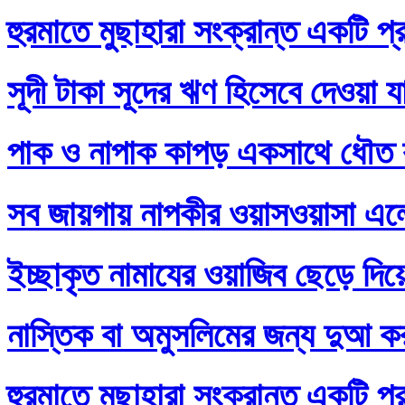
হুরমাতে মুছাহারা সংক্রান্ত একটি প্
সূদী টাকা সূদের ঋণ হিসেবে দেওয়া য
পাক ও নাপাক কাপড় একসাথে ধৌত ক
সব জায়গায় নাপকীর ওয়াসওয়াসা এল
ইচ্ছাকৃত নামাযের ওয়াজিব ছেড়ে দি
নাস্তিক বা অমুসলিমের জন্য দুআ ক
হুরমাতে মুছাহারা সংক্রান্ত একটি প্