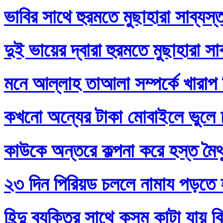
ভাবির সাথে হুরমতে মুছাহারা সাব্যস
দুই ভায়ের দ্বারা হুরমতে মুছাহারা স
মনে আল্লাহ তাআলা সম্পর্কে খারাপ
কখনো অন্যের টাকা মোবাইলে ভুলে
কাউকে অন্তরে কল্পনা করে হস্ত মৈথ
২৩ দিন পিরিয়ড চললে নামায পড়তে 
হিন্দু ব্যক্তির সাথে কসম কাটা যায় 