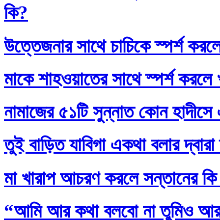
কি?
উত্তেজনার সাথে চাচিকে স্পর্শ করল
মাকে শাহওয়াতের সাথে স্পর্শ করলে
নামাজের ৫১টি সুন্নাত কোন হাদীসে এ
তুই বাড়িত যাবিগা একথা বলার দ্বার
মা খারাপ আচরণ করলে সন্তানের কি
“আমি আর কথা বলবো না তুমিও আর আ