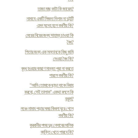
তাজা মাছ কাটা কি জায়েয?
নামাযে একটি সিজদা দিলাম না দুইটি
এমন সন্দেহ হলে করণীয় কি?
মেয়ের বিয়ের জন্য সাহায্য চাওয়া কি
বৈধ?
পিতার জন্য এক সন্তানকে কিছু জমি
দেওয়া বৈধ কি?
বৃদ্ধ হওয়ার কারণে মান্নত পুরা না করতে
পারলে করণীয় কি?
"আমি তোমাকে ছাড়া যাকে বিবাহ
করবো, সেই তালাক" একথা বললে কি
হুকুম?
লঞ্চে নামায পড়ার সময় কিবলা ঘুরে গেলে
করণীয় কি?
কুরবানীর পশুর দুধ নেসাবের মালিক
ব্যক্তি খেতে পারবে কি?