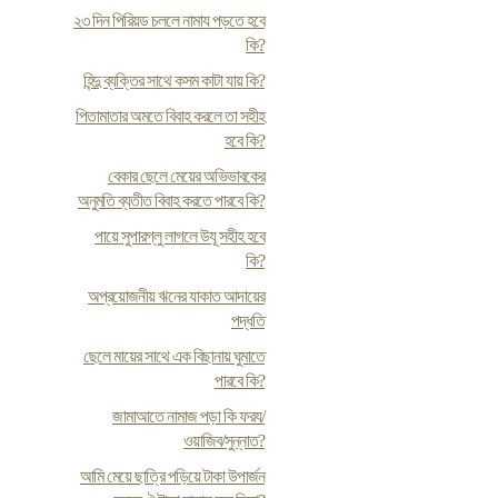
২৩ দিন পিরিয়ড চললে নামায পড়তে হবে
কি?
হিন্দু ব্যক্তির সাথে কসম কাটা যায় কি?
পিতামাতার অমতে বিবাহ করলে তা সহীহ
হবে কি?
বেকার ছেলে মেয়ের অভিভাবকের
অনুমতি ব্যতীত বিবাহ করতে পারবে কি?
পায়ে সুপারগ্লু লাগলে উযূ সহীহ হবে
কি?
অপ্রয়োজনীয় ঋনের যাকাত আদায়ের
পদ্ধতি
ছেলে মায়ের সাথে এক বিছানায় ঘুমাতে
পারবে কি?
জামাআতে নামাজ পড়া কি ফরয/
ওয়াজিব/সুন্নাত?
আমি মেয়ে ছাত্রি পড়িয়ে টাকা উপার্জন