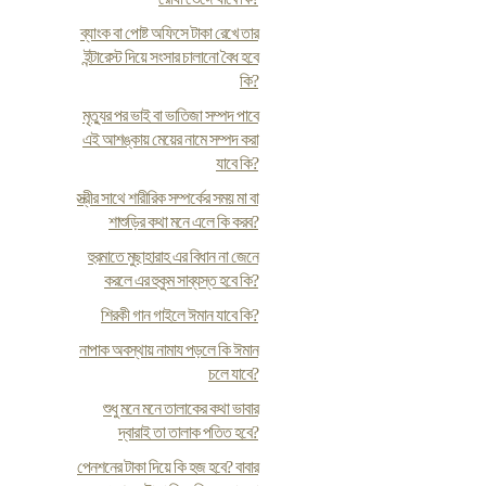
ব্যাংক বা পোষ্ট অফিসে টাকা রেখে তার
ইন্টারেস্ট দিয়ে সংসার চালানো বৈধ হবে
কি?
মৃত্যুর পর ভাই বা ভাতিজা সম্পদ পাবে
এই আশঙ্কায় মেয়ের নামে সম্পদ করা
যাবে কি?
স্ত্রীর সাথে শারীরিক সম্পর্কের সময় মা বা
শাশুড়ির কথা মনে এলে কি করব?
হুরমাতে মুছাহারাহ এর বিধান না জেনে
করলে এর হুকুম সাব্যস্ত হবে কি?
শিরকী গান গাইলে ঈমান যাবে কি?
নাপাক অবস্থায় নামায পড়লে কি ঈমান
চলে যাবে?
শুধু মনে মনে তালাকের কথা ভাবার
দ্বারাই তা তালাক পতিত হবে?
পেনশনের টাকা দিয়ে কি হজ হবে? বাবার