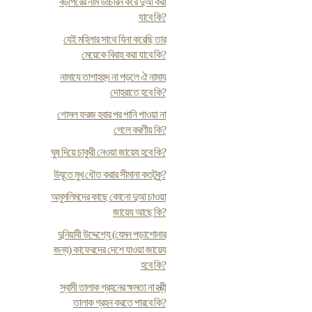
বড়পিরের নাম উচ্চারন করে দুআ করা
যাবে কি?
যেই মহিলার সাথে যিনা করেছি তার
মেয়েকে বিবাহ করা যাবে কি?
নামাযে তাশাহহুদ না পড়লে ঐ নামায
দোহরাতে হবে কি?
গোসল ফরজ হবার পর পানি পাওয়া না
গেলে করণীয় কি?
ঘুষ দিয়ে চাকুরী নেওয়া জায়েয হবে কি?
উযূতে মুখ ধৌত করার সীমানা কতটুকু?
অমুসলিমদের কাছে কোনো দুআ চাওয়া
জায়েয আছে কি?
দুনিয়াবী উদ্দেশ্যে (যেমন পড়াশোনার
জন্য) কাফেরদের দেশে যাওয়া জায়েয
হবে কি?
স্বামী তালাক গ্রহনের ক্ষমতা না স্ত্রী
তালাক গ্রহন করতে পারবে কি?