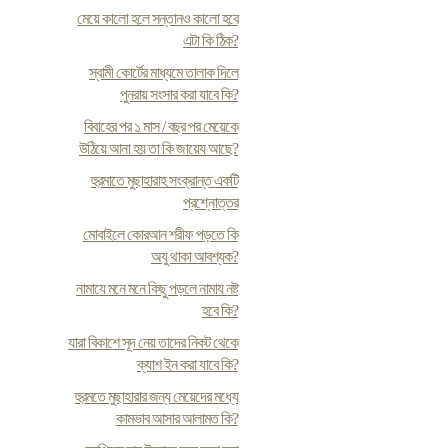
মেয়ে কালো হলে সন্তানও কালো হবে
এটা কি ঠিক?
স্বামী কোর্টের মাধ্যমে তালাক দিলে
পুনরায় সংসার করা যাবে কি?
বিবাহের পর ১ মাস / বছর পর মেয়েকে
উঠিয়ে আনা হয় তা কি জায়েয আছে?
হুরমাতে মুছাহারাহ সংক্রান্ত একটি
প্রশ্নোত্তর
মোবাইলে কোরআন শরীফ পড়তে কি
অযু থাকা আবশ্যক?
নামাযে মনে মনে কিছু পড়লে নামায নষ্ট
হবে কি?
যারা বিকাশে সূদ নেয় তাদের নিকট থেকে
ক্যাশ ইন করা যাবে কি?
হুরমতে মুছাহারার জন্য মেয়েদের মধ্যে
কামভাব আসার আলামত কি?