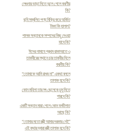
লেগুনার ভাড়া দিতে ভুলে গেলে করণীয়
কি?
ছবি সম্বলিত পণ্য বিক্রি করে অর্জিত
টাকা কি হালাল?
পালক সন্তানকে সম্পদের কিছু দেওয়া
যাবে কি?
ঈদের নামাযে প্রথম রাকাআতে ৩
তাকবীরের স্থানে চার তাকবীর দিলে
করনীয় কি?
“তোমাকে আমি রাখব না” একথা বললে
তালাক হবে কি?
কোন মহিলা তার সৎ ছেলেকে চুমু দিতে
পারবে কি?
একটি সন্তান মারা গেলে কোন ফজীলাত
আছে কি?
“তোমার মতো স্ত্রী আমার দরকার নেই”
এই কথার দ্বারা স্ত্রী তালাক হবে কি?