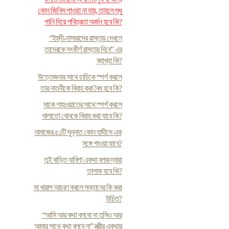
কোন জিনিস পাওয়া না যায়, তাহলে শুধু
পানি দিয়ে পবিত্রতা অর্জন হবে কি?
“ইহুদী-নাসারাদের রাস্তায় দেখলে
তাদেরকে সংকীর্ণ রাস্তায় দিবে” এর
ব্যাখ্যা কি?
উত্তেজনার সাথে চাচিকে স্পর্শ করলে
তার নাতনীকে বিবাহ করা বৈধ হবে কি?
মাকে শাহওয়াতের সাথে স্পর্শ করলে
খালাতো বোনকে বিবাহ করা যাবে কি?
নামাজের ৫১টি সুন্নাত কোন হাদীসে এক
সঙ্গে পাওয়া যাবে?
তুই বাড়িত যাবিগা একথা বলার দ্বারা
তালাক হবে কি?
মা খারাপ আচরণ করলে সন্তানের কি করা
উচিত?
“আমি আর কথা বলবো না তুমিও আর
আমার সাথে কথা বলবে না” স্ত্রীর একথার