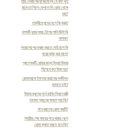
হাঁচি দেবার পর মুখের মধ্যে যে কফ থুতু
জমে তা গিলে ফেললে কি রোযা ভেঙ্গে
যায়?
তাকবীরে সন্দেহ হলে কি করব?
নাপাকী ধুয়ার সময় টেপের পানি ছিটা কি
নাপাক?
সহবাসের পর ফরজ করতে দেরি হলে কি
ঘরের কাজ করা যাবে?
প্রত্যেকটি রোযার জন্য ফিদয়া টাকার
হিসেবে কত টাকা হয়?
রোযাদারকে ইফতার করানোর ফজীলত
জানতে চাই?
ঈজাব কবূলের পূর্বে কাবিন লিখলে স্ত্রী
তালাক গ্রহনের ক্ষমতা পায় কি?
শবে বরাতের রোযা কয়টি?
সাহরীর শেষ সময়ের পরে খাবার খেলে
রোযা ক্বাযা করতে হবে কি?