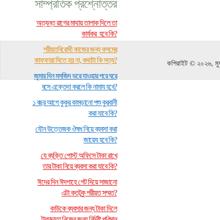
সাম্প্রতিক প্রশ্নোত্তর
অত্যন্ত রাগের মাথায় তালাক দিলে তা
কার্যকর হবে কি?
শরীয়তবিরোধী কাজের জন্য কসমের
কাফফারা দিতে হয় না, কথাটা কি সত্য?
কপিরাইট © ২০২৬, মুফ
জুমার দিন মসজিদ ভরে যাওয়ার পরে ঘরে
বসে এক্তেদা করলে কি নামায হবে?
১ বছর আগে কুকুর কামড়ানো পশু কুরবানী
করা যাবে কি?
যৌন উত্তেজক ঔষধ নিয়ে ব্যবসা করা
জায়েয হবে কি?
যে ব্যক্তি পোস্ট অফিসে টাকা রাখে
তার টাকা নিয়ে ব্যবসা করা যাবে কি?
ঈদের দিন ঈদগাহে গেট দিয়ে সাজানো
এটা কতটুকু শরীয়ত সম্মত?
কাউকে ব্যবসার জন্য টাকা দিলে
টাকাদাতা নিজের জন্য নির্দিষ্ট পরিমান