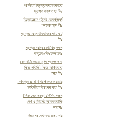
শাশুড়িকে উত্যক্ত করলে হুরমাতে
মুছাহারা সাব্যস্ত হয় কি?
হিন্দু ছাত্রকে পাঠ্যবই থেকে হিন্দুধর্ম
পড়ানোর হুকুম কী?
স্বপ্নের যে ব্যাখা করা হয় সেটাই ঘটে
কি?
স্বপ্নের ব্যাখ্যা কেউ কিছু বললে
বাস্তবেও কি তেমন হবে?
কোম্পানির দেওয়া সুবিধা গ্রাহককে না
দিয়ে প্রতিনিধি নিজে ভোগ করতে
পারবে কি?
কোন পুরুষের সাথে খারাপ কাজ করে তার
ভাতিজীকে বিবাহ করা যাবে কি?
ইতিকাফরত অবস্থায় ভিডিও গজল
দেখা ও ইন্টারনেট ব্যবহার করা কি
জায়েয?
ইমাম সাহেব উপরের তলায় আর