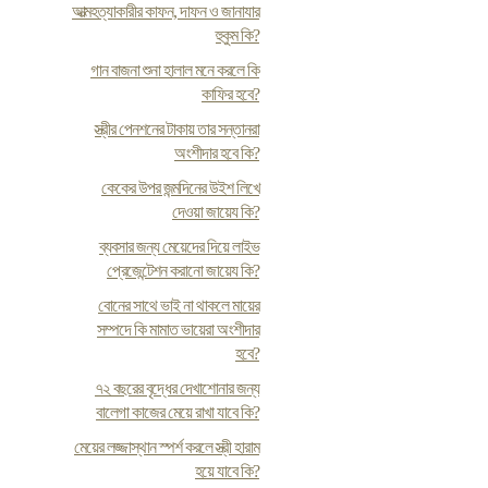
আত্মহত্যাকারীর কাফন, দাফন ও জানাযার
হুকুম কি?
গান বাজনা শুনা হালাল মনে করলে কি
কাফির হবে?
স্ত্রীর পেনশনের টাকায় তার সন্তানরা
অংশীদার হবে কি?
কেকের উপর জন্মদিনের উইশ লিখে
দেওয়া জায়েয কি?
ব্যবসার জন্য মেয়েদের দিয়ে লাইভ
প্রেজেন্টেশন করানো জায়েয কি?
বোনের সাথে ভাই না থাকলে মায়ের
সম্পদে কি মামাত ভায়েরা অংশীদার
হবে?
৭২ বছরের বৃদ্ধের দেখাশোনার জন্য
বালেগা কাজের মেয়ে রাখা যাবে কি?
মেয়ের লজ্জাস্থান স্পর্শ করলে স্ত্রী হারাম
হয়ে যাবে কি?