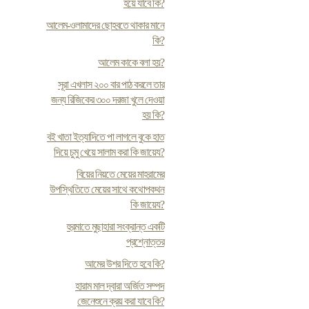
হয়ে যাবে কি?
আলেম-ওলামাদের ছোহবতে থাকার মানে
কি?
আলেম কাকে বলা হয়?
সূরা এখলাস ২০০ বার পাঠ করলে তার
জন্য রিজিকের ৩০০ দরজা খুলে দেওয়া
হয় কি?
ব‌ই খাতা ইত্যাদিতে পা লাগলে বুকে হাত
দিয়ে চুমু খেয়ে সালাম করা কি জায়েয?
বিয়ের নিয়তে মেয়ের মাহরামের
উপস্থিতিতে মেয়ের সাথে কথোপকথন
কি জায়েয?
হুরমাতে মুছাহারা সংক্রান্ত একটি
প্রশ্নোত্তর
আমের উশর দিতে হবে কি?
হারাম মাল দ্বারা অর্জিত সম্পদ
জেনেশুনে ক্রয় করা যাবে কি?