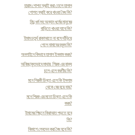
হারাম গোশত ফ্রাই করা তেলে হালাল
গোশত ফ্রাই করে খাওয়া বৈধ কি?
হিন্দু ধর্ম সহ অন্যান ধর্মের মানুষের
বাড়িতে খাওয়া যাবে কি?
ইমাম চতুর্থ রাকাআতে না বসে দাঁড়িয়ে
গেলে নামাযের হুকুম কি?
অনলাইনে কিভাবে হালাল ইনকাম করব?
অনিচ্ছাকৃতভাবে মাথায় শিরক এর বাক্য
চলে এলে করণীয় কি?
মনে শিরকী চিন্তা এলে কি ইসলাম
থেকে বের হয়ে যায়?
মনে শিরক এর মতো চিন্তা এলে কি
করব?
ইমামের পিছনে কিরাআত পড়তে হবে
কি?
বিকাশে লেনদেন করা বৈধ হবে কি?