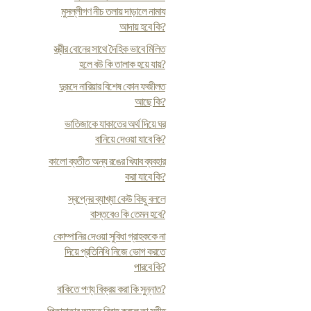
মুসল্লীগণ নীচ তলায় দাড়ালে নামায
আদায় হবে কি?
স্ত্রীর বোনের সাথে দৈহিক ভাবে মিলিত
হলে বউ কি তালাক হয়ে যায়?
দুরূদে নারিয়ার বিশেষ কোন ফজীলত
আছে কি?
ভাতিজাকে যাকাতের অর্থ দিয়ে ঘর
বানিয়ে দেওয়া যাবে কি?
কালো ব্যতীত অন্য রঙের খিযাব ব্যবহার
করা যাবে কি?
স্বপ্নের ব্যাখ্যা কেউ কিছু বললে
বাস্তবেও কি তেমন হবে?
কোম্পানির দেওয়া সুবিধা গ্রাহককে না
দিয়ে প্রতিনিধি নিজে ভোগ করতে
পারবে কি?
বাকিতে পণ্য বিক্রয় করা কি সুন্নাত?