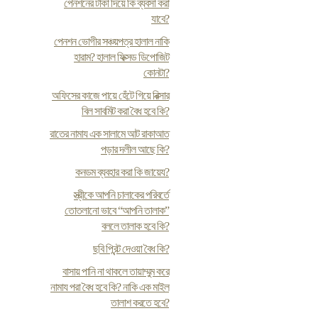
পেনশনের টাকা দিয়ে কি ব্যবসা করা
যাবে?
পেনশন ভোগীর সঞ্চয়পত্র হালাল নাকি
হারাম? হালাল ফিক্সড ডিপোজিট
কোনটা?
অফিসের কাজে পায়ে হেঁটে গিয়ে রিক্সার
বিল সাবমিট করা বৈধ হবে কি?
রাতের নামায এক সালামে আট রাকাআত
পড়ার দলীল আছে কি?
কনডম ব্যবহার করা কি জায়েয?
স্ত্রীকে আপনি চালাকের পরিবর্তে
তোতলানো ভাবে “আপনি তালাক”
বললে তালাক হবে কি?
ছবি প্রিন্ট দেওয়া বৈধ কি?
বাসায় পানি না থাকলে তায়াম্মুম করে
নামায পরা বৈধ হবে কি? নাকি এক মাইল
তালাশ করতে হবে?