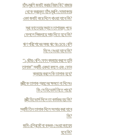
হাঁস-মুরগি জবাই করার নিয়ম কি? বাজার
থেকে ক্রয়কৃত হাঁস-মুরগি দোকানদার
একা জবাই করে দিলে খাওয়া যাবে কি?
সূরা ফাতেহার স্থানে তাশাহহুদ পড়ে
ফেললে সিজদায়ে সাহু দিতে হবে কি?
ঋণ পরিশোধের সময় ঋণের চেয়ে বেশি
দিলে নেওয়া যাবে কি?
“১ ঘন্টার বেশি ফোন ব্যবহার করলে তুমি
তালাক” স্বামী একথা বললে এবং ফোন
ব্যবহার করলে কি তালাক হবে?
স্ত্রীকে তালাক গ্রহনের ক্ষমতা না দিলেও
কি সে ডিভোর্স নিতে পারে?
স্ত্রী ডিভোর্স দিলে তা কার্যকর হয় কি?
স্বামী তিন তালাক দিলে সংসার করা যাবে
কি?
জমি এগ্রিমেন্ট বা বন্ধক নেওয়া জায়েয
হবে কি?