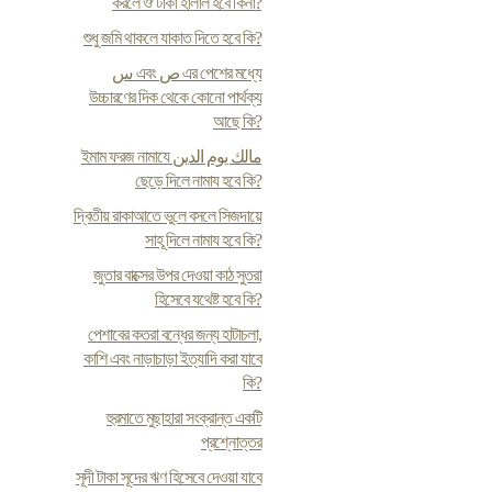
করলে ঔ টাকা হালাল হবে কিনা?
শুধু জমি থাকলে যাকাত দিতে হবে কি?
س এবং ص এর পেশের মধ্যে
উচ্চারণের দিক থেকে কোনো পার্থক্য
আছে কি?
ইমাম ফরজ নামাযে مالك يوم الدين
ছেড়ে দিলে নামায হবে কি?
দ্বিতীয় রাকাআতে ভুলে বসলে সিজদায়ে
সাহূ দিলে নামায হবে কি?
জুতার বাক্সের উপর দেওয়া কাঠ সুতরা
হিসেবে যথেষ্ট হবে কি?
পেশাবের কতরা বন্ধের জন্য হাটাচলা,
কাশি এবং নাড়াচাড়া ইত্যাদি করা যাবে
কি?
হুরমাতে মুছাহারা সংক্রান্ত একটি
প্রশ্নোত্তর
সূদী টাকা সূদের ঋণ হিসেবে দেওয়া যাবে