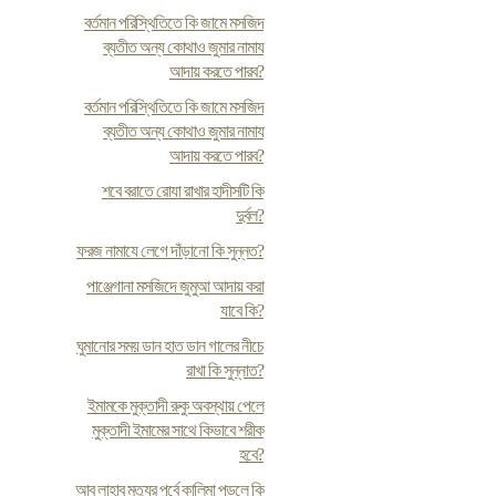
বর্তমান পরিস্থিতিতে কি জামে মসজিদ
ব্যতীত অন্য কোথাও জুমার নামায
আদায় করতে পারব?
বর্তমান পরিস্থিতিতে কি জামে মসজিদ
ব্যতীত অন্য কোথাও জুমার নামায
আদায় করতে পারব?
শবে বরাতে রোযা রাখার হাদীসটি কি
দুর্বল?
ফরজ নামাযে লেগে দাঁড়ানো কি সুন্নত?
পাঞ্জেগানা মসজিদে জুমুআ আদায় করা
যাবে কি?
ঘুমানোর সময় ডান হাত ডান গালের নীচে
রাখা কি সুন্নাত?
ইমামকে মুক্তাদী রুকু অবস্থায় পেলে
মুক্তাদী ইমামের সাথে কিভাবে শরীক
হবে?
আবু লাহাব মৃত্যুর পূর্বে কালিমা পড়লে কি