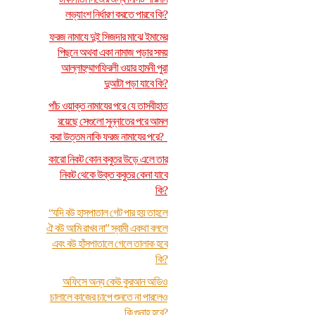
লভ্যাংশ নির্ধারণ করতে পারবে কি?
ফরজ নামাযে দুই সিজদার মাঝে ইমামের
পিছনে অথবা একা নামাজ পড়ার সময়
আল্লাহুম্মাগফিরলী ওয়ার হামনী পুরা
দুআটা পড়া যাবে কি?
পাঁচ ওয়াক্ত নামাযের পরে যে তাসবীহাত
রয়েছে সেগুলো সুন্নাতের পরে আমল
করা উত্তম নাকি ফরজ নামাযের পরে?
কারো নিকট কোন কবুতর উড়ে এলে তার
নিকট থেকে উক্ত কবুতর কেনা যাবে
কি?
“যদি বউ হাসপাতাল গেট পার হয় তাহলে
ঐ বউ আমি রাখব না” স্বামী একথা বললে
এবং বউ হাঁসপাতালে গেলে তালাক হবে
কি?
অফিসে অন্য কেউ কুরআন অডিও
চালালে কাজের চাপে শুনতে না পারলেও
কি গুনাহ হবে?