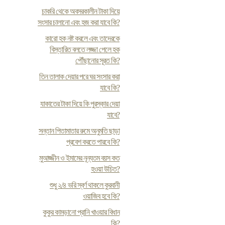
চাকরি থেকে অবসরকালীন টাকা দিয়ে
সংসার চালানো এবং হজ করা যাবে কি?
কারো হক নষ্ট করলে এবং তাদেরকে
বিস্তারিত বলতে লজ্জা পেলে হক
পৌঁছানোর সূরত কি?
তিন তালাক দেয়ার পরে ঘর সংসার করা
যাবে কি?
যাকাতের টাকা দিয়ে কি পুরস্কার দেয়া
যাবে?
সন্তান পিতামাতার রুমে অনুমতি ছাড়া
প্রবেশ করতে পারবে কি?
মুআজ্জীন ও ইমামের নূন্যতম বয়স কত
হওয়া উচিত?
শুধু ২/৪ ভরি স্বর্ণ থাকলে কুরবানী
ওয়াজিব হবে কি?
কুকুর কামড়ানো প্রানি খাওয়ার বিধান
কি?