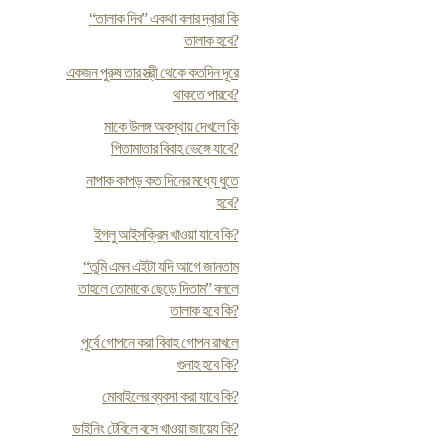
“তালাক দিব” একথা বলার দ্বারা কি
তালাক হবে?
একজন পুরুষ তার স্ত্রী থেকে কতদিন দূরে
থাকতে পারবে?
মাকে উলঙ্গ অবস্থায় দেখলে কি
পিতামাতার বিবাহ ভেঙ্গে যাবে?
নাপাক কাপড় কত দিনের মধ্যে ধুতে
হবে?
ইগলু আইসক্রিম খাওয়া যাবে কি?
“তুমি এমন এইটা যদি আগে জানতাম
তাহলে তোমাকে ছেড়ে দিতাম” বললে
তালাক হবে কি?
পূর্বে গোপনে করা বিবাহ গোপন রাখলে
গুনাহ হবে কি?
মোবাইলের ব্যবসা করা যাবে কি?
ডাইনিং টেবিলে বসে খাওয়া জায়েয কি?