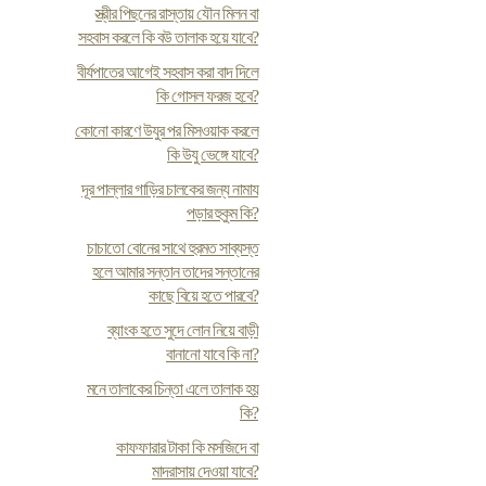
স্ত্রীর পিছনের রাস্তায় যৌন মিলন বা
সহবাস করলে কি বউ তালাক হয়ে যাবে?
বীর্যপাতের আগেই সহবাস করা বাদ দিলে
কি গোসল ফরজ হবে?
কোনো কারণে উযুর পর মিসওয়াক করলে
কি উযু ভেঙ্গে যাবে?
দূর পাল্লার গাড়ির চালকের জন্য নামায
পড়ার হুকুম কি?
চাচাতো বোনের সাথে হুরমত সাব্যস্ত
হলে আমার সন্তান তাদের সন্তানের
কাছে বিয়ে হতে পারবে?
ব্যাংক হতে সুদে লোন নিয়ে বাড়ী
বানানো যাবে কি না?
মনে তালাকের চিন্তা এলে তালাক হয়
কি?
কাফফারার টাকা কি মসজিদে বা
মাদরাসায় দেওয়া যাবে?