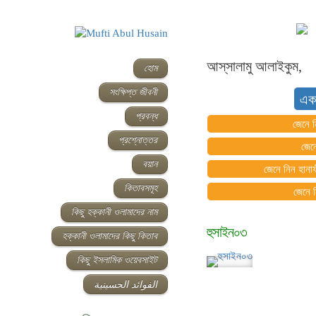
আস্‌সালামু আলাইকুম,
হোম
সংক্ষিপ্ত জীবনী
এক
প্রবন্ধ
জেনে ন
প্রশ্নোত্তর
জেন
বয়ান
জেনে নিন হানাফ
কিতাবসমূহ
জেনে 
কিছু হক্কানী ওলামাদের নাম
হুসাইন০৩
হক্কানী ওলামাদের কিছু কিতাব
কিছু ইসলামিক ওয়েবসাইট
الفوائد الحسينية