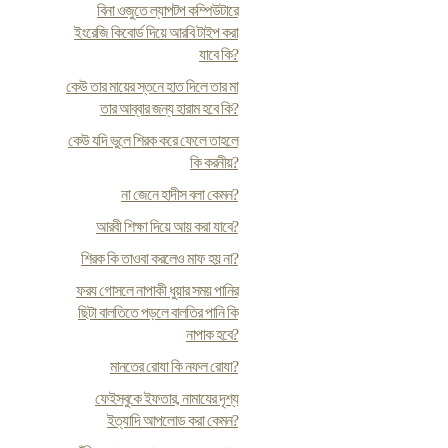
বিনা ওজুতে ল্যাপটপ কম্পিউটারে
ইংরেজি কিবোর্ড দিয়ে আরবি টাইপ করা
যাবে কি?
কেউ তার মায়ের স্তনে হাত দিলে তার মা
তার আব্বার জন্য হারাম হবে কি?
কেউ যদি ভুলে শিরক করে ফেলে তাহলে
কি করনীয়?
না জেনে হাদীস বলা কেমন?
আরবী শিক্ষা দিয়ে আয় করা যাবে?
শিরক কি তাওবা করলেও মাফ হয় না?
ফর‍য গোসলে নাপাকী ধুয়ার সময় পানির
ছিটা বালতিতে পড়লে বালতির পানি কি
নাপাক হবে?
মানতের রোযা কি নফল রোযা?
ফেইসবুকে ইফতার, নামাযের দৃশ্য
ইত্যাদি আপলোড করা কেমন?