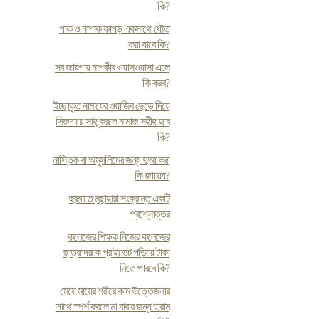
কি?
পাক ও নাপাক কাপড় একসাথে ধৌত
করা যাবে কি?
সব জায়গায় নাপকীর ওয়াসওয়াসা এলে
কি করব?
ইচ্ছাকৃত নামাযের ওয়াজিব ছেড়ে দিয়ে
সিজদায়ে সাহূ করলে নামাজ সহীহ হবে
কি?
নাস্তিক বা অমুসলিমের জন্য দুআ করা
কি জায়েয?
হুরমাতে মুছাহারা সংক্রান্ত একটি
প্রশ্নোত্তর
কলেজের শিক্ষক নিজের কলেজের
ছাত্রদেরকে প্রাইভেট পড়িয়ে টাকা
নিতে পারবে কি?
মেয়ে মায়ের শরীরে কাম উত্তেজনার
সাথে স্পর্শ করলে মা বাবার জন্য হারাম