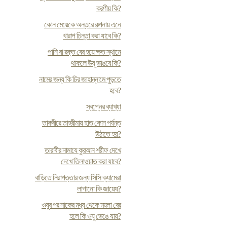
করণীয় কি?
কোন মেয়েকে অন্তরে কল্পনায় এনে
খারাপ চিন্তা করা যাবে কি?
পানি বা রক্ত বের হয়ে ক্ষত স্থানে
থাকলে উযূ ভাঙবে কি?
নামের জন্য কি চির জাহান্নামে পুড়তে
হবে?
স্বপ্নের ব্যাখ্যা
তাকবীরে তাহরীমায় হাত কোন পর্যন্ত
উঠাতে হয়?
তারাবীর নামাযে কুরআন শরীফ দেখে
দেখে তিলাওয়াত করা যাবে?
বাড়িতে নিরাপত্তার জন্য সিসি ক্যামেরা
লাগানো কি জায়েয?
ওযুর পর নাকের মধ্য থেকে ময়লা বের
হলে কি ওযু ভেঙে যায়?