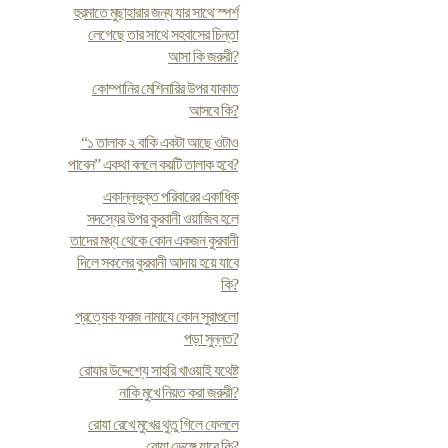
হুরমাতে মুছাহারার জন্য যার সাথে স্পর্শ
লেগেছে তার সাথে সহবাসের চিন্তা
আসা কি জরুরী?
কোম্পানির মেশিনারির উপর যাকাত
আসবে কি?
“১ তালাক ২ বাকি একটা আছে ওটাও
পাবেন” একথা বললে কয়টি তালাক হবে?
একান্নভুক্ত পরিবারের একাধিক
সদস্যের উপর কুরবানী ওয়াজিব হলে
তাদের মধ্য থেকে কোন একজন কুরবানী
দিলে সকলের কুরবানী আদায় হয়ে যাবে
কি?
প্রত্যেক ফরজ নামাযে কোন সুরাগুলো
পড়া সুন্নত?
রোযার উদ্দেশ্যে সাহরি খাওয়াই যথেষ্ট
নাকি মুখে নিয়ত করা জরুরী?
রোযা রেখে মুখের থুতু গিলে ফেললে
রোযা ভেঙ্গে যাবে কি?