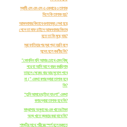
স্বামী এস এম এস এ একবারে ৩ তালাক
দিলে কি তালাক হয়?
আমলনামার কিতাবে গুনাহসমূহ লেখা হয়ে
গেলে তা মাফ চাইলে আমলনামার কিতাব
হতে তা কি মুছে যায়?
সূরা ফাতিহার পর সূরা পড়া হয়নি বলে
সন্দেহ হলে করণীয় কি?
"কোনদিন যদি আমার চোখে এমন কিছু
পরে যা আমি আগে বারন করছিলাম
তাহলে সেকেন্ড বার আর সুযোগ পাবে
না।" একথা বলার দ্বারা তালাক হবে
কি?
“তুমি আমারে ছাইড়া যাওগা” একথা
বলার দ্বারা তালাক হবে কি?
মাদ্রাসায় অনুদানের এক খাতের টাকা
অন্য খাতে ব্যবহার করা যাবে কি?
শাশুড়ীর সাথে শরীরের স্পর্শ হলে হুরমতে