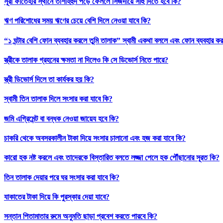
সূরা ফাতেহার স্থানে তাশাহহুদ পড়ে ফেললে সিজদায়ে সাহু দিতে হবে কি?
ঋণ পরিশোধের সময় ঋণের চেয়ে বেশি দিলে নেওয়া যাবে কি?
“১ ঘন্টার বেশি ফোন ব্যবহার করলে তুমি তালাক” স্বামী একথা বললে এবং ফোন ব্যবহার ক
স্ত্রীকে তালাক গ্রহনের ক্ষমতা না দিলেও কি সে ডিভোর্স নিতে পারে?
স্ত্রী ডিভোর্স দিলে তা কার্যকর হয় কি?
স্বামী তিন তালাক দিলে সংসার করা যাবে কি?
জমি এগ্রিমেন্ট বা বন্ধক নেওয়া জায়েয হবে কি?
চাকরি থেকে অবসরকালীন টাকা দিয়ে সংসার চালানো এবং হজ করা যাবে কি?
কারো হক নষ্ট করলে এবং তাদেরকে বিস্তারিত বলতে লজ্জা পেলে হক পৌঁছানোর সূরত কি?
তিন তালাক দেয়ার পরে ঘর সংসার করা যাবে কি?
যাকাতের টাকা দিয়ে কি পুরস্কার দেয়া যাবে?
সন্তান পিতামাতার রুমে অনুমতি ছাড়া প্রবেশ করতে পারবে কি?