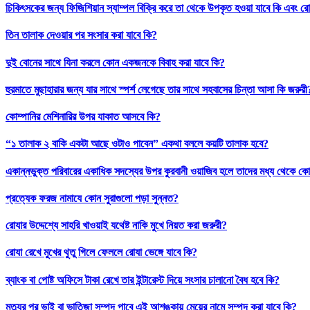
চিকিৎসকের জন্য ফিজিশিয়ান স্যাম্পল বিক্রি করে তা থেকে উপকৃত হওয়া যাবে কি এবং রো
তিন তালাক দেওয়ার পর সংসার করা যাবে কি?
দুই বোনের সাথে যিনা করলে কোন একজনকে বিবাহ করা যাবে কি?
হুরমাতে মুছাহারার জন্য যার সাথে স্পর্শ লেগেছে তার সাথে সহবাসের চিন্তা আসা কি জরুরী
কোম্পানির মেশিনারির উপর যাকাত আসবে কি?
“১ তালাক ২ বাকি একটা আছে ওটাও পাবেন” একথা বললে কয়টি তালাক হবে?
একান্নভুক্ত পরিবারের একাধিক সদস্যের উপর কুরবানী ওয়াজিব হলে তাদের মধ্য থেকে কো
প্রত্যেক ফরজ নামাযে কোন সুরাগুলো পড়া সুন্নত?
রোযার উদ্দেশ্যে সাহরি খাওয়াই যথেষ্ট নাকি মুখে নিয়ত করা জরুরী?
রোযা রেখে মুখের থুতু গিলে ফেললে রোযা ভেঙ্গে যাবে কি?
ব্যাংক বা পোষ্ট অফিসে টাকা রেখে তার ইন্টারেস্ট দিয়ে সংসার চালানো বৈধ হবে কি?
মৃত্যুর পর ভাই বা ভাতিজা সম্পদ পাবে এই আশঙ্কায় মেয়ের নামে সম্পদ করা যাবে কি?