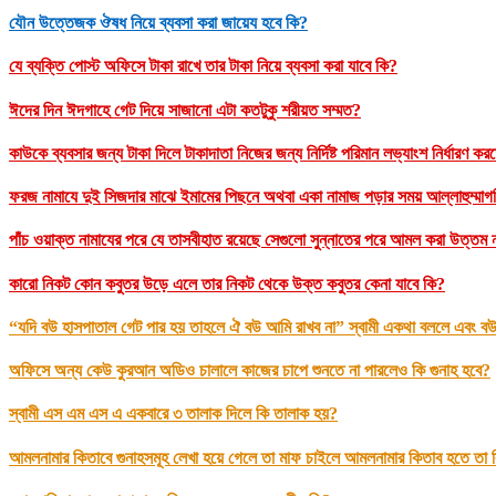
যৌন উত্তেজক ঔষধ নিয়ে ব্যবসা করা জায়েয হবে কি?
যে ব্যক্তি পোস্ট অফিসে টাকা রাখে তার টাকা নিয়ে ব্যবসা করা যাবে কি?
ঈদের দিন ঈদগাহে গেট দিয়ে সাজানো এটা কতটুকু শরীয়ত সম্মত?
কাউকে ব্যবসার জন্য টাকা দিলে টাকাদাতা নিজের জন্য নির্দিষ্ট পরিমান লভ্যাংশ নির্ধারণ ক
ফরজ নামাযে দুই সিজদার মাঝে ইমামের পিছনে অথবা একা নামাজ পড়ার সময় আল্লাহুম্মাগফি
পাঁচ ওয়াক্ত নামাযের পরে যে তাসবীহাত রয়েছে সেগুলো সুন্নাতের পরে আমল করা উত্ত
কারো নিকট কোন কবুতর উড়ে এলে তার নিকট থেকে উক্ত কবুতর কেনা যাবে কি?
“যদি বউ হাসপাতাল গেট পার হয় তাহলে ঐ বউ আমি রাখব না” স্বামী একথা বললে এবং বউ
অফিসে অন্য কেউ কুরআন অডিও চালালে কাজের চাপে শুনতে না পারলেও কি গুনাহ হবে?
স্বামী এস এম এস এ একবারে ৩ তালাক দিলে কি তালাক হয়?
আমলনামার কিতাবে গুনাহসমূহ লেখা হয়ে গেলে তা মাফ চাইলে আমলনামার কিতাব হতে তা কি