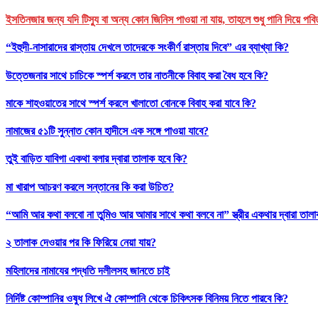
ইসতিনজার জন্য যদি টিস্যু বা অন্য কোন জিনিস পাওয়া না যায়, তাহলে শুধু পানি দিয়ে পবি
“ইহুদী-নাসারাদের রাস্তায় দেখলে তাদেরকে সংকীর্ণ রাস্তায় দিবে” এর ব্যাখ্যা কি?
উত্তেজনার সাথে চাচিকে স্পর্শ করলে তার নাতনীকে বিবাহ করা বৈধ হবে কি?
মাকে শাহওয়াতের সাথে স্পর্শ করলে খালাতো বোনকে বিবাহ করা যাবে কি?
নামাজের ৫১টি সুন্নাত কোন হাদীসে এক সঙ্গে পাওয়া যাবে?
তুই বাড়িত যাবিগা একথা বলার দ্বারা তালাক হবে কি?
মা খারাপ আচরণ করলে সন্তানের কি করা উচিত?
“আমি আর কথা বলবো না তুমিও আর আমার সাথে কথা বলবে না” স্ত্রীর একথার দ্বারা তাল
২ তালাক দেওয়ার পর কি ফিরিয়ে নেয়া যায়?
মহিলাদের নামাযের পদ্ধতি দলীলসহ জানতে চাই
নির্দিষ্ট কোম্পানির ওষুধ লিখে ঐ কোম্পানি থেকে চিকিৎসক বিনিময় নিতে পারবে কি?