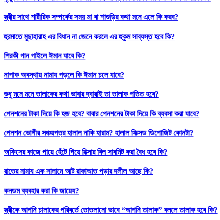
স্ত্রীর সাথে শারীরিক সম্পর্কের সময় মা বা শাশুড়ির কথা মনে এলে কি করব?
হুরমাতে মুছাহারাহ এর বিধান না জেনে করলে এর হুকুম সাব্যস্ত হবে কি?
শিরকী গান গাইলে ঈমান যাবে কি?
নাপাক অবস্থায় নামায পড়লে কি ঈমান চলে যাবে?
শুধু মনে মনে তালাকের কথা ভাবার দ্বারাই তা তালাক পতিত হবে?
পেনশনের টাকা দিয়ে কি হজ হবে? বাবার পেনশনের টাকা দিয়ে কি ব্যবসা করা যাবে?
পেনশন ভোগীর সঞ্চয়পত্র হালাল নাকি হারাম? হালাল ফিক্সড ডিপোজিট কোনটা?
অফিসের কাজে পায়ে হেঁটে গিয়ে রিক্সার বিল সাবমিট করা বৈধ হবে কি?
রাতের নামায এক সালামে আট রাকাআত পড়ার দলীল আছে কি?
কনডম ব্যবহার করা কি জায়েয?
স্ত্রীকে আপনি চালাকের পরিবর্তে তোতলানো ভাবে “আপনি তালাক” বললে তালাক হবে কি?