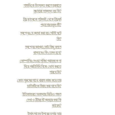
শাশুড়িকে উত্যক্ত করলে হুরমাতে
মুছাহারা সাব্যস্ত হয় কি?
হিন্দু ছাত্রকে পাঠ্যবই থেকে হিন্দুধর্ম
পড়ানোর হুকুম কী?
স্বপ্নের যে ব্যাখা করা হয় সেটাই ঘটে
কি?
স্বপ্নের ব্যাখ্যা কেউ কিছু বললে
বাস্তবেও কি তেমন হবে?
কোম্পানির দেওয়া সুবিধা গ্রাহককে না
দিয়ে প্রতিনিধি নিজে ভোগ করতে
পারবে কি?
কোন পুরুষের সাথে খারাপ কাজ করে তার
ভাতিজীকে বিবাহ করা যাবে কি?
ইতিকাফরত অবস্থায় ভিডিও গজল
দেখা ও ইন্টারনেট ব্যবহার করা কি
জায়েয?
ইমাম সাহেব উপরের তলায় আর