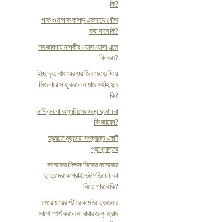
কি?
পাক ও নাপাক কাপড় একসাথে ধৌত
করা যাবে কি?
সব জায়গায় নাপকীর ওয়াসওয়াসা এলে
কি করব?
ইচ্ছাকৃত নামাযের ওয়াজিব ছেড়ে দিয়ে
সিজদায়ে সাহূ করলে নামাজ সহীহ হবে
কি?
নাস্তিক বা অমুসলিমের জন্য দুআ করা
কি জায়েয?
হুরমাতে মুছাহারা সংক্রান্ত একটি
প্রশ্নোত্তর
কলেজের শিক্ষক নিজের কলেজের
ছাত্রদেরকে প্রাইভেট পড়িয়ে টাকা
নিতে পারবে কি?
মেয়ে মায়ের শরীরে কাম উত্তেজনার
সাথে স্পর্শ করলে মা বাবার জন্য হারাম