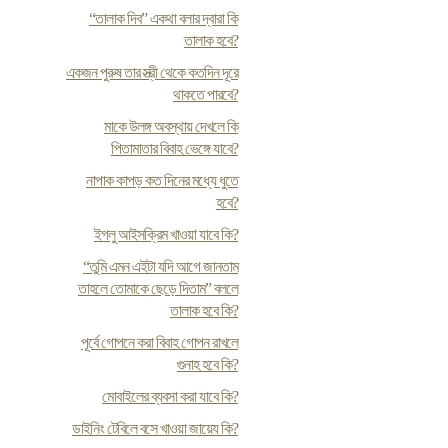
“তালাক দিব” একথা বলার দ্বারা কি
তালাক হবে?
একজন পুরুষ তার স্ত্রী থেকে কতদিন দূরে
থাকতে পারবে?
মাকে উলঙ্গ অবস্থায় দেখলে কি
পিতামাতার বিবাহ ভেঙ্গে যাবে?
নাপাক কাপড় কত দিনের মধ্যে ধুতে
হবে?
ইগলু আইসক্রিম খাওয়া যাবে কি?
“তুমি এমন এইটা যদি আগে জানতাম
তাহলে তোমাকে ছেড়ে দিতাম” বললে
তালাক হবে কি?
পূর্বে গোপনে করা বিবাহ গোপন রাখলে
গুনাহ হবে কি?
মোবাইলের ব্যবসা করা যাবে কি?
ডাইনিং টেবিলে বসে খাওয়া জায়েয কি?