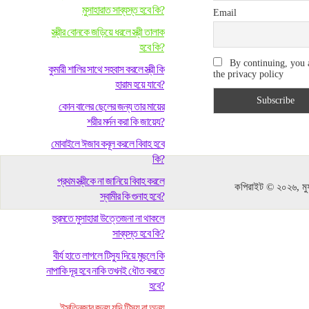
মুসাহারাত সাব্যস্ত হবে কি?
Email
স্ত্রীর বোনকে জড়িয়ে ধরলে স্ত্রী তালাক
হবে কি?
By continuing, you 
কুমারী শালির সাথে সহবাস করলে স্ত্রী কি
the privacy policy
হারাম হয়ে যাবে?
কোন বালের ছেলের জন্য তার মায়ের
শরীর মর্দন করা কি জায়েয?
মোবাইলে ঈজাব কবূল করলে বিবাহ হবে
কি?
প্রথম স্ত্রীকে না জানিয়ে বিবাহ করলে
কপিরাইট © ২০২৬, মুফ
স্বামীর কি গুনাহ হবে?
হুরমতে মুসাহারা উত্তেজনা না থাকলে
সাব্যস্ত হবে কি?
বীর্য হাতে লাগলে টিস্যু দিয়ে মুছলে কি
নাপাকি দূর হবে নাকি তখনই ধৌত করতে
হবে?
ইসতিনজার জন্য যদি টিস্যু বা অন্য