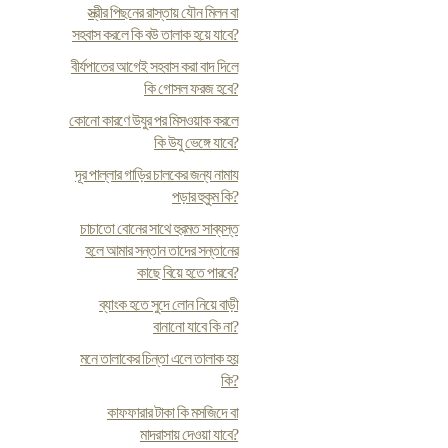
স্ত্রীর পিছনের রাস্তায় যৌন মিলন বা
সহবাস করলে কি বউ তালাক হয়ে যাবে?
বীর্যপাতের আগেই সহবাস করা বাদ দিলে
কি গোসল ফরজ হবে?
কোনো কারণে উযুর পর মিসওয়াক করলে
কি উযু ভেঙ্গে যাবে?
দূর পাল্লার গাড়ির চালকের জন্য নামায
পড়ার হুকুম কি?
চাচাতো বোনের সাথে হুরমত সাব্যস্ত
হলে আমার সন্তান তাদের সন্তানের
কাছে বিয়ে হতে পারবে?
ব্যাংক হতে সুদে লোন নিয়ে বাড়ী
বানানো যাবে কি না?
মনে তালাকের চিন্তা এলে তালাক হয়
কি?
কাফফারার টাকা কি মসজিদে বা
মাদরাসায় দেওয়া যাবে?