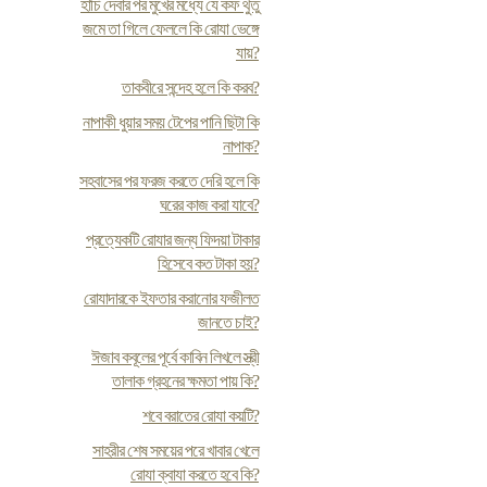
হাঁচি দেবার পর মুখের মধ্যে যে কফ থুতু
জমে তা গিলে ফেললে কি রোযা ভেঙ্গে
যায়?
তাকবীরে সন্দেহ হলে কি করব?
নাপাকী ধুয়ার সময় টেপের পানি ছিটা কি
নাপাক?
সহবাসের পর ফরজ করতে দেরি হলে কি
ঘরের কাজ করা যাবে?
প্রত্যেকটি রোযার জন্য ফিদয়া টাকার
হিসেবে কত টাকা হয়?
রোযাদারকে ইফতার করানোর ফজীলত
জানতে চাই?
ঈজাব কবূলের পূর্বে কাবিন লিখলে স্ত্রী
তালাক গ্রহনের ক্ষমতা পায় কি?
শবে বরাতের রোযা কয়টি?
সাহরীর শেষ সময়ের পরে খাবার খেলে
রোযা ক্বাযা করতে হবে কি?