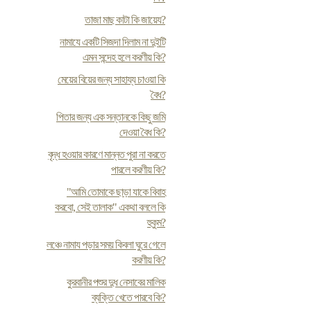
তাজা মাছ কাটা কি জায়েয?
নামাযে একটি সিজদা দিলাম না দুইটি
এমন সন্দেহ হলে করণীয় কি?
মেয়ের বিয়ের জন্য সাহায্য চাওয়া কি
বৈধ?
পিতার জন্য এক সন্তানকে কিছু জমি
দেওয়া বৈধ কি?
বৃদ্ধ হওয়ার কারণে মান্নত পুরা না করতে
পারলে করণীয় কি?
"আমি তোমাকে ছাড়া যাকে বিবাহ
করবো, সেই তালাক" একথা বললে কি
হুকুম?
লঞ্চে নামায পড়ার সময় কিবলা ঘুরে গেলে
করণীয় কি?
কুরবানীর পশুর দুধ নেসাবের মালিক
ব্যক্তি খেতে পারবে কি?