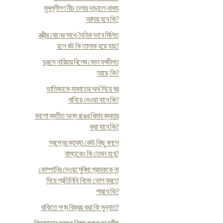
মুসল্লীগণ নীচ তলায় দাড়ালে নামায
আদায় হবে কি?
স্ত্রীর বোনের সাথে দৈহিক ভাবে মিলিত
হলে বউ কি তালাক হয়ে যায়?
দুরূদে নারিয়ার বিশেষ কোন ফজীলত
আছে কি?
ভাতিজাকে যাকাতের অর্থ দিয়ে ঘর
বানিয়ে দেওয়া যাবে কি?
কালো ব্যতীত অন্য রঙের খিযাব ব্যবহার
করা যাবে কি?
স্বপ্নের ব্যাখ্যা কেউ কিছু বললে
বাস্তবেও কি তেমন হবে?
কোম্পানির দেওয়া সুবিধা গ্রাহককে না
দিয়ে প্রতিনিধি নিজে ভোগ করতে
পারবে কি?
বাকিতে পণ্য বিক্রয় করা কি সুন্নাত?