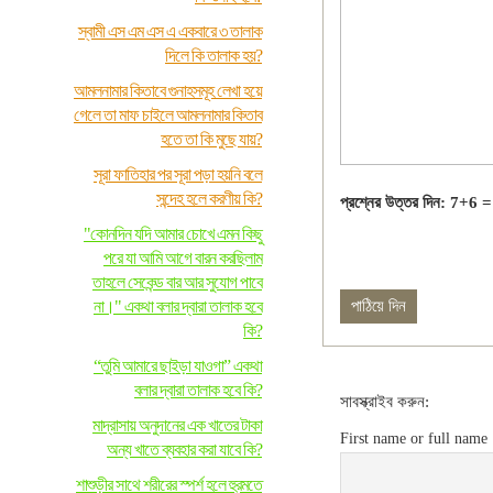
স্বামী এস এম এস এ একবারে ৩ তালাক
দিলে কি তালাক হয়?
আমলনামার কিতাবে গুনাহসমূহ লেখা হয়ে
গেলে তা মাফ চাইলে আমলনামার কিতাব
হতে তা কি মুছে যায়?
সূরা ফাতিহার পর সূরা পড়া হয়নি বলে
সন্দেহ হলে করণীয় কি?
প্রশ্নের উত্তর দিন: 7+6 =
"কোনদিন যদি আমার চোখে এমন কিছু
পরে যা আমি আগে বারন করছিলাম
তাহলে সেকেন্ড বার আর সুযোগ পাবে
না।" একথা বলার দ্বারা তালাক হবে
কি?
“তুমি আমারে ছাইড়া যাওগা” একথা
বলার দ্বারা তালাক হবে কি?
সাবস্ক্রাইব করুন:
মাদ্রাসায় অনুদানের এক খাতের টাকা
First name or full name
অন্য খাতে ব্যবহার করা যাবে কি?
শাশুড়ীর সাথে শরীরের স্পর্শ হলে হুরমতে