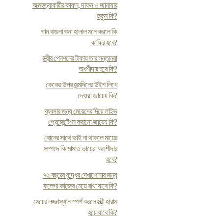
আত্মহত্যাকারীর কাফন, দাফন ও জানাযার
হুকুম কি?
গান বাজনা শুনা হালাল মনে করলে কি
কাফির হবে?
স্ত্রীর পেনশনের টাকায় তার সন্তানরা
অংশীদার হবে কি?
কেকের উপর জন্মদিনের উইশ লিখে
দেওয়া জায়েয কি?
ব্যবসার জন্য মেয়েদের দিয়ে লাইভ
প্রেজেন্টেশন করানো জায়েয কি?
বোনের সাথে ভাই না থাকলে মায়ের
সম্পদে কি মামাত ভায়েরা অংশীদার
হবে?
৭২ বছরের বৃদ্ধের দেখাশোনার জন্য
বালেগা কাজের মেয়ে রাখা যাবে কি?
মেয়ের লজ্জাস্থান স্পর্শ করলে স্ত্রী হারাম
হয়ে যাবে কি?