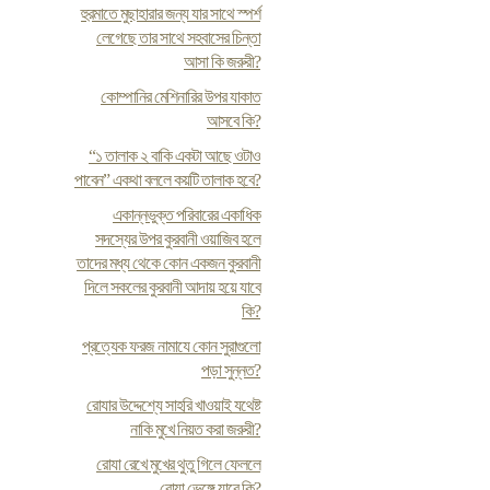
হুরমাতে মুছাহারার জন্য যার সাথে স্পর্শ
লেগেছে তার সাথে সহবাসের চিন্তা
আসা কি জরুরী?
কোম্পানির মেশিনারির উপর যাকাত
আসবে কি?
“১ তালাক ২ বাকি একটা আছে ওটাও
পাবেন” একথা বললে কয়টি তালাক হবে?
একান্নভুক্ত পরিবারের একাধিক
সদস্যের উপর কুরবানী ওয়াজিব হলে
তাদের মধ্য থেকে কোন একজন কুরবানী
দিলে সকলের কুরবানী আদায় হয়ে যাবে
কি?
প্রত্যেক ফরজ নামাযে কোন সুরাগুলো
পড়া সুন্নত?
রোযার উদ্দেশ্যে সাহরি খাওয়াই যথেষ্ট
নাকি মুখে নিয়ত করা জরুরী?
রোযা রেখে মুখের থুতু গিলে ফেললে
রোযা ভেঙ্গে যাবে কি?