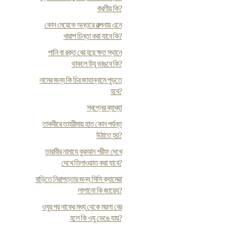
করণীয় কি?
কোন মেয়েকে অন্তরে কল্পনায় এনে
খারাপ চিন্তা করা যাবে কি?
পানি বা রক্ত বের হয়ে ক্ষত স্থানে
থাকলে উযূ ভাঙবে কি?
নামের জন্য কি চির জাহান্নামে পুড়তে
হবে?
স্বপ্নের ব্যাখ্যা
তাকবীরে তাহরীমায় হাত কোন পর্যন্ত
উঠাতে হয়?
তারাবীর নামাযে কুরআন শরীফ দেখে
দেখে তিলাওয়াত করা যাবে?
বাড়িতে নিরাপত্তার জন্য সিসি ক্যামেরা
লাগানো কি জায়েয?
ওযুর পর নাকের মধ্য থেকে ময়লা বের
হলে কি ওযু ভেঙে যায়?