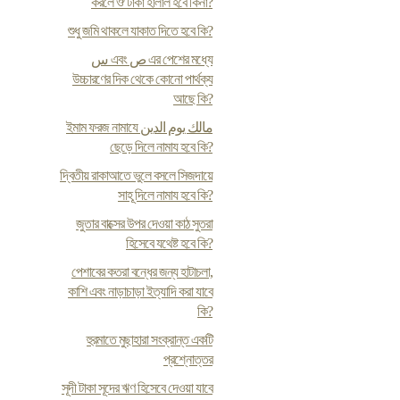
করলে ঔ টাকা হালাল হবে কিনা?
শুধু জমি থাকলে যাকাত দিতে হবে কি?
س এবং ص এর পেশের মধ্যে
উচ্চারণের দিক থেকে কোনো পার্থক্য
আছে কি?
ইমাম ফরজ নামাযে مالك يوم الدين
ছেড়ে দিলে নামায হবে কি?
দ্বিতীয় রাকাআতে ভুলে বসলে সিজদায়ে
সাহূ দিলে নামায হবে কি?
জুতার বাক্সের উপর দেওয়া কাঠ সুতরা
হিসেবে যথেষ্ট হবে কি?
পেশাবের কতরা বন্ধের জন্য হাটাচলা,
কাশি এবং নাড়াচাড়া ইত্যাদি করা যাবে
কি?
হুরমাতে মুছাহারা সংক্রান্ত একটি
প্রশ্নোত্তর
সূদী টাকা সূদের ঋণ হিসেবে দেওয়া যাবে