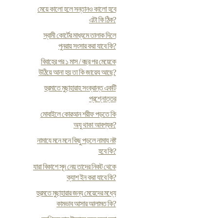
মেয়ে কালো হলে সন্তানও কালো হবে
এটা কি ঠিক?
স্বামী কোর্টের মাধ্যমে তালাক দিলে
পুনরায় সংসার করা যাবে কি?
বিবাহের পর ১ মাস / বছর পর মেয়েকে
উঠিয়ে আনা হয় তা কি জায়েয আছে?
হুরমাতে মুছাহারাহ সংক্রান্ত একটি
প্রশ্নোত্তর
মোবাইলে কোরআন শরীফ পড়তে কি
অযু থাকা আবশ্যক?
নামাযে মনে মনে কিছু পড়লে নামায নষ্ট
হবে কি?
যারা বিকাশে সূদ নেয় তাদের নিকট থেকে
ক্যাশ ইন করা যাবে কি?
হুরমতে মুছাহারার জন্য মেয়েদের মধ্যে
কামভাব আসার আলামত কি?