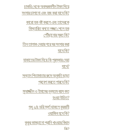
চাকরি থেকে অবসরকালীন টাকা দিয়ে
সংসার চালানো এবং হজ করা যাবে কি?
কারো হক নষ্ট করলে এবং তাদেরকে
বিস্তারিত বলতে লজ্জা পেলে হক
পৌঁছানোর সূরত কি?
তিন তালাক দেয়ার পরে ঘর সংসার করা
যাবে কি?
যাকাতের টাকা দিয়ে কি পুরস্কার দেয়া
যাবে?
সন্তান পিতামাতার রুমে অনুমতি ছাড়া
প্রবেশ করতে পারবে কি?
মুআজ্জীন ও ইমামের নূন্যতম বয়স কত
হওয়া উচিত?
শুধু ২/৪ ভরি স্বর্ণ থাকলে কুরবানী
ওয়াজিব হবে কি?
কুকুর কামড়ানো প্রানি খাওয়ার বিধান
কি?