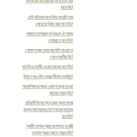
বড়পিরের নাম উচ্চারন করে দুআ করা
যাবে কি?
যেই মহিলার সাথে যিনা করেছি তার
মেয়েকে বিবাহ করা যাবে কি?
নামাযে তাশাহহুদ না পড়লে ঐ নামায
দোহরাতে হবে কি?
গোসল ফরজ হবার পর পানি পাওয়া না
গেলে করণীয় কি?
ঘুষ দিয়ে চাকুরী নেওয়া জায়েয হবে কি?
উযূতে মুখ ধৌত করার সীমানা কতটুকু?
অমুসলিমদের কাছে কোনো দুআ চাওয়া
জায়েয আছে কি?
দুনিয়াবী উদ্দেশ্যে (যেমন পড়াশোনার
জন্য) কাফেরদের দেশে যাওয়া জায়েয
হবে কি?
স্বামী তালাক গ্রহনের ক্ষমতা না স্ত্রী
তালাক গ্রহন করতে পারবে কি?