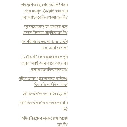
হাঁস-মুরগি জবাই করার নিয়ম কি? বাজার
থেকে ক্রয়কৃত হাঁস-মুরগি দোকানদার
একা জবাই করে দিলে খাওয়া যাবে কি?
সূরা ফাতেহার স্থানে তাশাহহুদ পড়ে
ফেললে সিজদায়ে সাহু দিতে হবে কি?
ঋণ পরিশোধের সময় ঋণের চেয়ে বেশি
দিলে নেওয়া যাবে কি?
“১ ঘন্টার বেশি ফোন ব্যবহার করলে তুমি
তালাক” স্বামী একথা বললে এবং ফোন
ব্যবহার করলে কি তালাক হবে?
স্ত্রীকে তালাক গ্রহনের ক্ষমতা না দিলেও
কি সে ডিভোর্স নিতে পারে?
স্ত্রী ডিভোর্স দিলে তা কার্যকর হয় কি?
স্বামী তিন তালাক দিলে সংসার করা যাবে
কি?
জমি এগ্রিমেন্ট বা বন্ধক নেওয়া জায়েয
হবে কি?