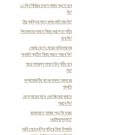
২৩ দিন পিরিয়ড চললে নামায পড়তে হবে
কি?
হিন্দু ব্যক্তির সাথে কসম কাটা যায় কি?
পিতামাতার অমতে বিবাহ করলে তা সহীহ
হবে কি?
বেকার ছেলে মেয়ের অভিভাবকের
অনুমতি ব্যতীত বিবাহ করতে পারবে কি?
পায়ে সুপারগ্লু লাগলে উযূ সহীহ হবে
কি?
অপ্রয়োজনীয় ঋনের যাকাত আদায়ের
পদ্ধতি
ছেলে মায়ের সাথে এক বিছানায় ঘুমাতে
পারবে কি?
জামাআতে নামাজ পড়া কি ফরয/
ওয়াজিব/সুন্নাত?
আমি মেয়ে ছাত্রি পড়িয়ে টাকা উপার্জন