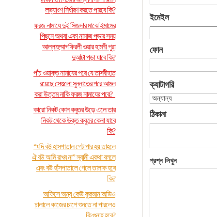
লভ্যাংশ নির্ধারণ করতে পারবে কি?
ইমেইল
ফরজ নামাযে দুই সিজদার মাঝে ইমামের
পিছনে অথবা একা নামাজ পড়ার সময়
আল্লাহুম্মাগফিরলী ওয়ার হামনী পুরা
ফোন
দুআটা পড়া যাবে কি?
পাঁচ ওয়াক্ত নামাযের পরে যে তাসবীহাত
রয়েছে সেগুলো সুন্নাতের পরে আমল
ক্যাটাগরি
করা উত্তম নাকি ফরজ নামাযের পরে?
কারো নিকট কোন কবুতর উড়ে এলে তার
ঠিকানা
নিকট থেকে উক্ত কবুতর কেনা যাবে
কি?
“যদি বউ হাসপাতাল গেট পার হয় তাহলে
ঐ বউ আমি রাখব না” স্বামী একথা বললে
প্রশ্ন লিখুন
এবং বউ হাঁসপাতালে গেলে তালাক হবে
কি?
অফিসে অন্য কেউ কুরআন অডিও
চালালে কাজের চাপে শুনতে না পারলেও
কি গুনাহ হবে?