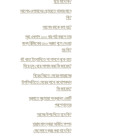
হয়ে যাবে কি?
আলেম-ওলামাদের ছোহবতে থাকার মানে
কি?
আলেম কাকে বলা হয়?
সূরা এখলাস ২০০ বার পাঠ করলে তার
জন্য রিজিকের ৩০০ দরজা খুলে দেওয়া
হয় কি?
ব‌ই খাতা ইত্যাদিতে পা লাগলে বুকে হাত
দিয়ে চুমু খেয়ে সালাম করা কি জায়েয?
বিয়ের নিয়তে মেয়ের মাহরামের
উপস্থিতিতে মেয়ের সাথে কথোপকথন
কি জায়েয?
হুরমাতে মুছাহারা সংক্রান্ত একটি
প্রশ্নোত্তর
আমের উশর দিতে হবে কি?
হারাম মাল দ্বারা অর্জিত সম্পদ
জেনেশুনে ক্রয় করা যাবে কি?