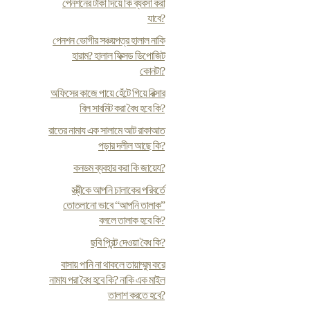
পেনশনের টাকা দিয়ে কি ব্যবসা করা
যাবে?
পেনশন ভোগীর সঞ্চয়পত্র হালাল নাকি
হারাম? হালাল ফিক্সড ডিপোজিট
কোনটা?
অফিসের কাজে পায়ে হেঁটে গিয়ে রিক্সার
বিল সাবমিট করা বৈধ হবে কি?
রাতের নামায এক সালামে আট রাকাআত
পড়ার দলীল আছে কি?
কনডম ব্যবহার করা কি জায়েয?
স্ত্রীকে আপনি চালাকের পরিবর্তে
তোতলানো ভাবে “আপনি তালাক”
বললে তালাক হবে কি?
ছবি প্রিন্ট দেওয়া বৈধ কি?
বাসায় পানি না থাকলে তায়াম্মুম করে
নামায পরা বৈধ হবে কি? নাকি এক মাইল
তালাশ করতে হবে?