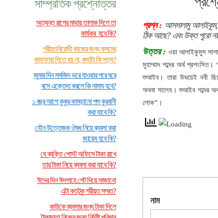
প্রশ্
সাম্প্রতিক প্রশ্নোত্তর
অত্যন্ত রাগের মাথায় তালাক দিলে তা
প্রশ্ন :
আসসালামু আলাইকুম, “ম
কার্যকর হবে কি?
ঠিক আছে? এবং উক্ত পুরো নাম
শরীয়তবিরোধী কাজের জন্য কসমের
উত্তর :
ওয়া আলাইকুমুস সাল
কাফফারা দিতে হয় না, কথাটা কি সত্য?
মুহাম্মাদ শব্দের অর্থ প্রশংসিত
জুমার দিন মসজিদ ভরে যাওয়ার পরে ঘরে
শুআইব। তারা উভয়েই নবী ছি
বসে এক্তেদা করলে কি নামায হবে?
অথবা সালেহ। শুআইব শব্দের অর্
১ বছর আগে কুকুর কামড়ানো পশু কুরবানী
লোক”।
করা যাবে কি?
যৌন উত্তেজক ঔষধ নিয়ে ব্যবসা করা
জায়েয হবে কি?
যে ব্যক্তি পোস্ট অফিসে টাকা রাখে
তার টাকা নিয়ে ব্যবসা করা যাবে কি?
ঈদের দিন ঈদগাহে গেট দিয়ে সাজানো
এটা কতটুকু শরীয়ত সম্মত?
নাম
কাউকে ব্যবসার জন্য টাকা দিলে
টাকাদাতা নিজের জন্য নির্দিষ্ট পরিমান