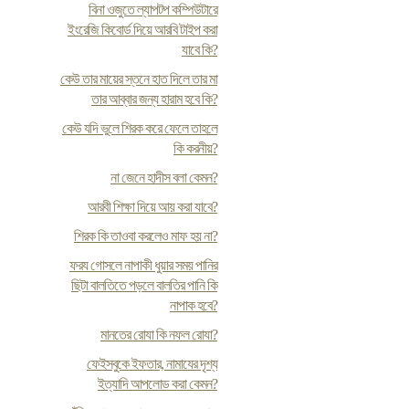
বিনা ওজুতে ল্যাপটপ কম্পিউটারে
ইংরেজি কিবোর্ড দিয়ে আরবি টাইপ করা
যাবে কি?
কেউ তার মায়ের স্তনে হাত দিলে তার মা
তার আব্বার জন্য হারাম হবে কি?
কেউ যদি ভুলে শিরক করে ফেলে তাহলে
কি করনীয়?
না জেনে হাদীস বলা কেমন?
আরবী শিক্ষা দিয়ে আয় করা যাবে?
শিরক কি তাওবা করলেও মাফ হয় না?
ফর‍য গোসলে নাপাকী ধুয়ার সময় পানির
ছিটা বালতিতে পড়লে বালতির পানি কি
নাপাক হবে?
মানতের রোযা কি নফল রোযা?
ফেইসবুকে ইফতার, নামাযের দৃশ্য
ইত্যাদি আপলোড করা কেমন?