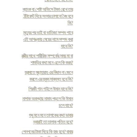
ব্যাংক বা পোষ্ট অফিসে টাকা রেখে তার
ইন্টারেস্ট দিয়ে সংসার চালানো বৈধ হবে
কি?
মৃত্যুর পর ভাই বা ভাতিজা সম্পদ পাবে
এই আশঙ্কায় মেয়ের নামে সম্পদ করা
যাবে কি?
স্ত্রীর সাথে শারীরিক সম্পর্কের সময় মা বা
শাশুড়ির কথা মনে এলে কি করব?
হুরমাতে মুছাহারাহ এর বিধান না জেনে
করলে এর হুকুম সাব্যস্ত হবে কি?
শিরকী গান গাইলে ঈমান যাবে কি?
নাপাক অবস্থায় নামায পড়লে কি ঈমান
চলে যাবে?
শুধু মনে মনে তালাকের কথা ভাবার
দ্বারাই তা তালাক পতিত হবে?
পেনশনের টাকা দিয়ে কি হজ হবে? বাবার