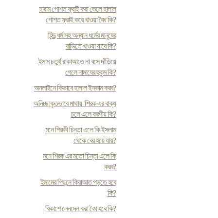
হারাম গোশত ফ্রাই করা তেলে হালাল
গোশত ফ্রাই করে খাওয়া বৈধ কি?
হিন্দু ধর্ম সহ অন্যান ধর্মের মানুষের
বাড়িতে খাওয়া যাবে কি?
ইমাম চতুর্থ রাকাআতে না বসে দাঁড়িয়ে
গেলে নামাযের হুকুম কি?
অনলাইনে কিভাবে হালাল ইনকাম করব?
অনিচ্ছাকৃতভাবে মাথায় শিরক এর বাক্য
চলে এলে করণীয় কি?
মনে শিরকী চিন্তা এলে কি ইসলাম
থেকে বের হয়ে যায়?
মনে শিরক এর মতো চিন্তা এলে কি
করব?
ইমামের পিছনে কিরাআত পড়তে হবে
কি?
বিকাশে লেনদেন করা বৈধ হবে কি?