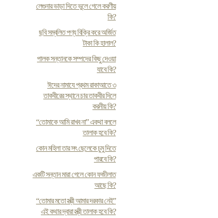
লেগুনার ভাড়া দিতে ভুলে গেলে করণীয়
কি?
ছবি সম্বলিত পণ্য বিক্রি করে অর্জিত
টাকা কি হালাল?
পালক সন্তানকে সম্পদের কিছু দেওয়া
যাবে কি?
ঈদের নামাযে প্রথম রাকাআতে ৩
তাকবীরের স্থানে চার তাকবীর দিলে
করনীয় কি?
“তোমাকে আমি রাখব না” একথা বললে
তালাক হবে কি?
কোন মহিলা তার সৎ ছেলেকে চুমু দিতে
পারবে কি?
একটি সন্তান মারা গেলে কোন ফজীলাত
আছে কি?
“তোমার মতো স্ত্রী আমার দরকার নেই”
এই কথার দ্বারা স্ত্রী তালাক হবে কি?