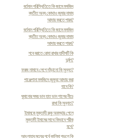
বর্তমান পরিস্থিতিতে কি জামে মসজিদ
ব্যতীত অন্য কোথাও জুমার নামায
আদায় করতে পারব?
বর্তমান পরিস্থিতিতে কি জামে মসজিদ
ব্যতীত অন্য কোথাও জুমার নামায
আদায় করতে পারব?
শবে বরাতে রোযা রাখার হাদীসটি কি
দুর্বল?
ফরজ নামাযে লেগে দাঁড়ানো কি সুন্নত?
পাঞ্জেগানা মসজিদে জুমুআ আদায় করা
যাবে কি?
ঘুমানোর সময় ডান হাত ডান গালের নীচে
রাখা কি সুন্নাত?
ইমামকে মুক্তাদী রুকু অবস্থায় পেলে
মুক্তাদী ইমামের সাথে কিভাবে শরীক
হবে?
আবু লাহাব মৃত্যুর পূর্বে কালিমা পড়লে কি