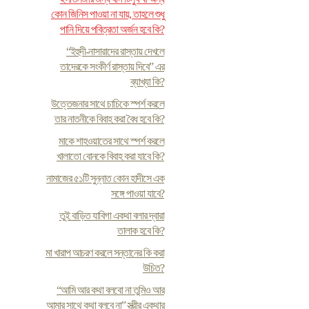
কোন জিনিস পাওয়া না যায়, তাহলে শুধু
পানি দিয়ে পবিত্রতা অর্জন হবে কি?
“ইহুদী-নাসারাদের রাস্তায় দেখলে
তাদেরকে সংকীর্ণ রাস্তায় দিবে” এর
ব্যাখ্যা কি?
উত্তেজনার সাথে চাচিকে স্পর্শ করলে
তার নাতনীকে বিবাহ করা বৈধ হবে কি?
মাকে শাহওয়াতের সাথে স্পর্শ করলে
খালাতো বোনকে বিবাহ করা যাবে কি?
নামাজের ৫১টি সুন্নাত কোন হাদীসে এক
সঙ্গে পাওয়া যাবে?
তুই বাড়িত যাবিগা একথা বলার দ্বারা
তালাক হবে কি?
মা খারাপ আচরণ করলে সন্তানের কি করা
উচিত?
“আমি আর কথা বলবো না তুমিও আর
আমার সাথে কথা বলবে না” স্ত্রীর একথার