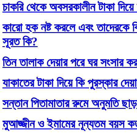
চাকরি থেকে অবসরকালীন টাকা দিয়ে
কারো হক নষ্ট করলে এবং তাদেরকে ব
সূরত কি?
তিন তালাক দেয়ার পরে ঘর সংসার কর
যাকাতের টাকা দিয়ে কি পুরস্কার দেয়
সন্তান পিতামাতার রুমে অনুমতি ছাড়
মুআজ্জীন ও ইমামের নূন্যতম বয়স 