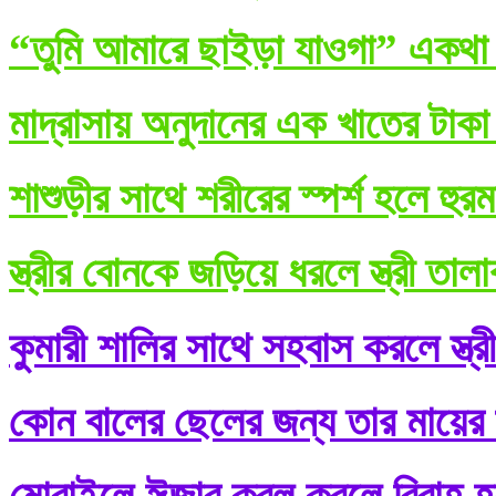
“তুমি আমারে ছাইড়া যাওগা” একথা ব
মাদ্রাসায় অনুদানের এক খাতের টাকা
শাশুড়ীর সাথে শরীরের স্পর্শ হলে হুর
স্ত্রীর বোনকে জড়িয়ে ধরলে স্ত্রী তা
কুমারী শালির সাথে সহবাস করলে স্ত্র
কোন বালের ছেলের জন্য তার মায়ের শ
মোবাইলে ঈজাব কবূল করলে বিবাহ হ