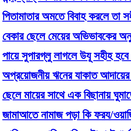
পিতামাতার অমতে বিবাহ করলে তা স
বেকার ছেলে মেয়ের অভিভাবকের অনু
পায়ে সুপারগ্লু লাগলে উযূ সহীহ হবে
অপ্রয়োজনীয় ঋনের যাকাত আদায়ের 
ছেলে মায়ের সাথে এক বিছানায় ঘুমা
জামাআতে নামাজ পড়া কি ফরয/ওয়াজি