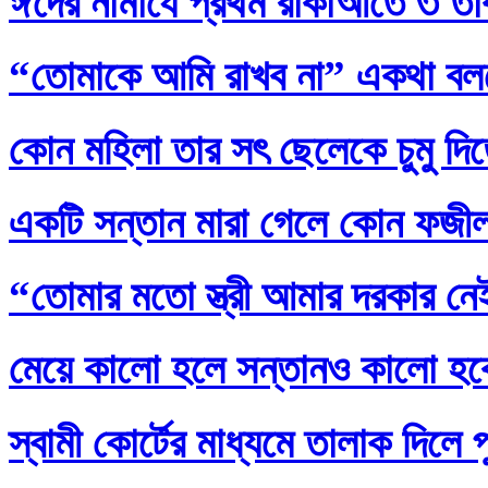
ঈদের নামাযে প্রথম রাকাআতে ৩ তাক
“তোমাকে আমি রাখব না” একথা বল
কোন মহিলা তার সৎ ছেলেকে চুমু দি
একটি সন্তান মারা গেলে কোন ফজ
“তোমার মতো স্ত্রী আমার দরকার নেই
মেয়ে কালো হলে সন্তানও কালো হব
স্বামী কোর্টের মাধ্যমে তালাক দিলে 