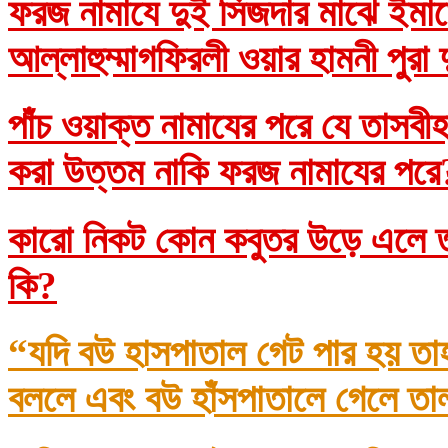
ফরজ নামাযে দুই সিজদার মাঝে ইমাম
আল্লাহুম্মাগফিরলী ওয়ার হামনী পুরা
পাঁচ ওয়াক্ত নামাযের পরে যে তাসব
করা উত্তম নাকি ফরজ নামাযের প
কারো নিকট কোন কবুতর উড়ে এলে তা
কি?
“যদি বউ হাসপাতাল গেট পার হয় তা
বললে এবং বউ হাঁসপাতালে গেলে তা