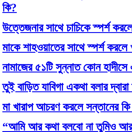
কি?
উত্তেজনার সাথে চাচিকে স্পর্শ করল
মাকে শাহওয়াতের সাথে স্পর্শ করলে
নামাজের ৫১টি সুন্নাত কোন হাদীসে এ
তুই বাড়িত যাবিগা একথা বলার দ্বার
মা খারাপ আচরণ করলে সন্তানের কি
“আমি আর কথা বলবো না তুমিও আর আ