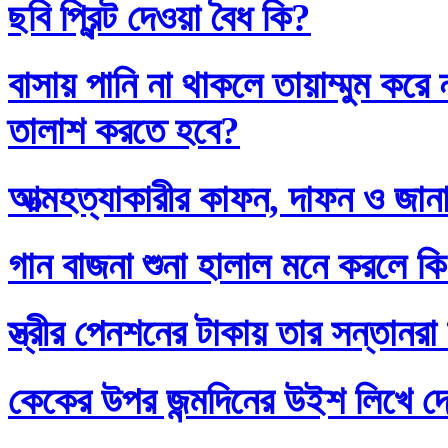
ছবি প্রিন্ট দেওয়া বৈধ কি?
বাসায় পানি না থাকলে তায়াম্মুম কর
তালাশ করতে হবে?
আত্মহত্যাকারীর কাফন, দাফন ও জানা
গান বাজনা শুনা হালাল মনে করলে ক
স্ত্রীর পেনশনের টাকায় তার সন্তানর
কেকের উপর জন্মদিনের উইশ লিখে দ