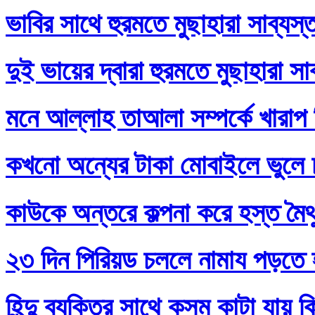
ভাবির সাথে হুরমতে মুছাহারা সাব্যস
দুই ভায়ের দ্বারা হুরমতে মুছাহারা স
মনে আল্লাহ তাআলা সম্পর্কে খারাপ
কখনো অন্যের টাকা মোবাইলে ভুলে
কাউকে অন্তরে কল্পনা করে হস্ত মৈথ
২৩ দিন পিরিয়ড চললে নামায পড়তে 
হিন্দু ব্যক্তির সাথে কসম কাটা যায় 