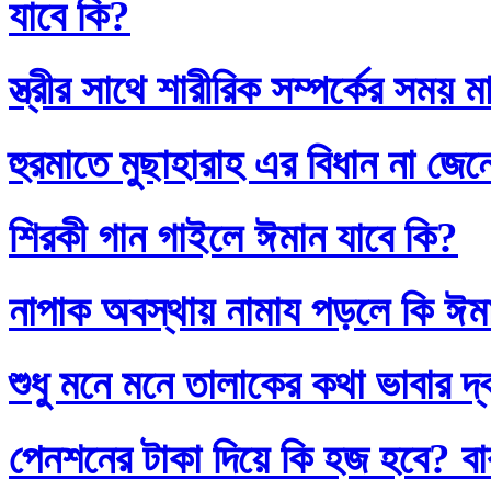
যাবে কি?
স্ত্রীর সাথে শারীরিক সম্পর্কের সময়
হুরমাতে মুছাহারাহ এর বিধান না জেন
শিরকী গান গাইলে ঈমান যাবে কি?
নাপাক অবস্থায় নামায পড়লে কি ঈম
শুধু মনে মনে তালাকের কথা ভাবার দ
পেনশনের টাকা দিয়ে কি হজ হবে? বাব