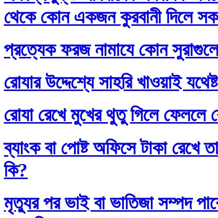
থেকে কোন একজন কুরবানী দিলে সকলে
প্রত্যেক ফরজ নামাযে কোন সুরাগুল
রোযার উদ্দেশ্যে সাহরি খাওয়াই যথেষ্
রোযা রেখে মুখের থুতু গিলে ফেললে র
ব্যাংক বা পোষ্ট অফিসে টাকা রেখে তা
কি?
মৃত্যুর পর ভাই বা ভাতিজা সম্পদ প