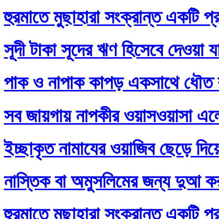
হুরমাতে মুছাহারা সংক্রান্ত একটি প্
সূদী টাকা সূদের ঋণ হিসেবে দেওয়া য
পাক ও নাপাক কাপড় একসাথে ধৌত ক
সব জায়গায় নাপকীর ওয়াসওয়াসা এল
ইচ্ছাকৃত নামাযের ওয়াজিব ছেড়ে দি
নাস্তিক বা অমুসলিমের জন্য দুআ ক
হুরমাতে মুছাহারা সংক্রান্ত একটি প্