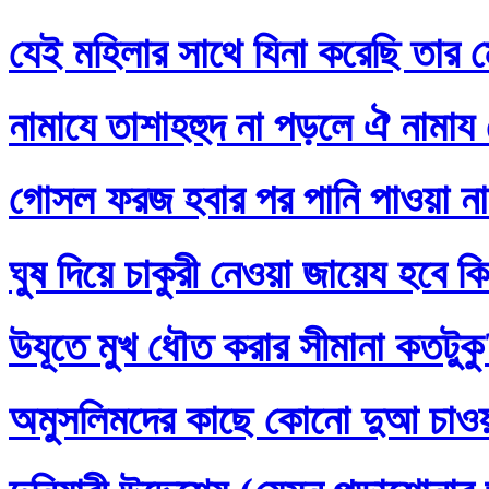
যেই মহিলার সাথে যিনা করেছি তার ম
নামাযে তাশাহহুদ না পড়লে ঐ নামায
গোসল ফরজ হবার পর পানি পাওয়া না
ঘুষ দিয়ে চাকুরী নেওয়া জায়েয হবে ক
উযূতে মুখ ধৌত করার সীমানা কতটুক
অমুসলিমদের কাছে কোনো দুআ চাও