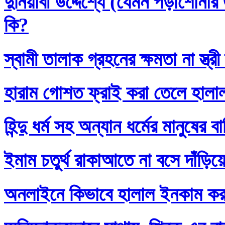
দুনিয়াবী উদ্দেশ্যে (যেমন পড়াশোনা
কি?
স্বামী তালাক গ্রহনের ক্ষমতা না স্ত
হারাম গোশত ফ্রাই করা তেলে হালা
হিন্দু ধর্ম সহ অন্যান ধর্মের মানুষের 
ইমাম চতুর্থ রাকাআতে না বসে দাঁড়িয়
অনলাইনে কিভাবে হালাল ইনকাম ক