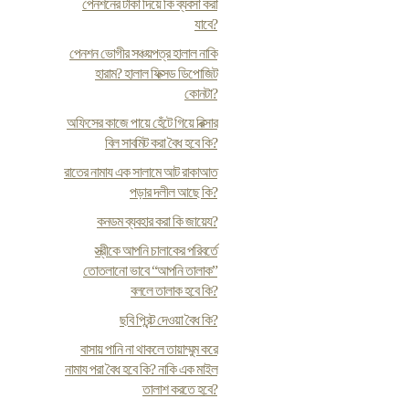
পেনশনের টাকা দিয়ে কি ব্যবসা করা
যাবে?
পেনশন ভোগীর সঞ্চয়পত্র হালাল নাকি
হারাম? হালাল ফিক্সড ডিপোজিট
কোনটা?
অফিসের কাজে পায়ে হেঁটে গিয়ে রিক্সার
বিল সাবমিট করা বৈধ হবে কি?
রাতের নামায এক সালামে আট রাকাআত
পড়ার দলীল আছে কি?
কনডম ব্যবহার করা কি জায়েয?
স্ত্রীকে আপনি চালাকের পরিবর্তে
তোতলানো ভাবে “আপনি তালাক”
বললে তালাক হবে কি?
ছবি প্রিন্ট দেওয়া বৈধ কি?
বাসায় পানি না থাকলে তায়াম্মুম করে
নামায পরা বৈধ হবে কি? নাকি এক মাইল
তালাশ করতে হবে?