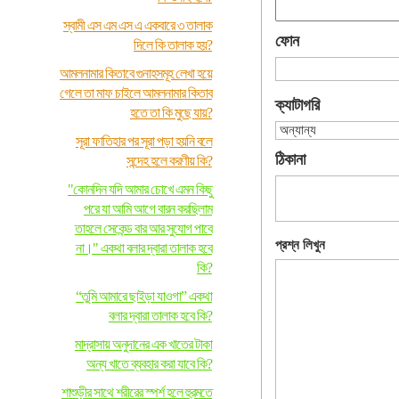
স্বামী এস এম এস এ একবারে ৩ তালাক
ফোন
দিলে কি তালাক হয়?
আমলনামার কিতাবে গুনাহসমূহ লেখা হয়ে
গেলে তা মাফ চাইলে আমলনামার কিতাব
ক্যাটাগরি
হতে তা কি মুছে যায়?
সূরা ফাতিহার পর সূরা পড়া হয়নি বলে
ঠিকানা
সন্দেহ হলে করণীয় কি?
"কোনদিন যদি আমার চোখে এমন কিছু
পরে যা আমি আগে বারন করছিলাম
তাহলে সেকেন্ড বার আর সুযোগ পাবে
প্রশ্ন লিখুন
না।" একথা বলার দ্বারা তালাক হবে
কি?
“তুমি আমারে ছাইড়া যাওগা” একথা
বলার দ্বারা তালাক হবে কি?
মাদ্রাসায় অনুদানের এক খাতের টাকা
অন্য খাতে ব্যবহার করা যাবে কি?
শাশুড়ীর সাথে শরীরের স্পর্শ হলে হুরমতে