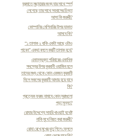
হুরমাতে মুছাহারার জন্য যার সাথে স্পর্শ
লেগেছে তার সাথে সহবাসের চিন্তা
আসা কি জরুরী?
কোম্পানির মেশিনারির উপর যাকাত
আসবে কি?
“১ তালাক ২ বাকি একটা আছে ওটাও
পাবেন” একথা বললে কয়টি তালাক হবে?
একান্নভুক্ত পরিবারের একাধিক
সদস্যের উপর কুরবানী ওয়াজিব হলে
তাদের মধ্য থেকে কোন একজন কুরবানী
দিলে সকলের কুরবানী আদায় হয়ে যাবে
কি?
প্রত্যেক ফরজ নামাযে কোন সুরাগুলো
পড়া সুন্নত?
রোযার উদ্দেশ্যে সাহরি খাওয়াই যথেষ্ট
নাকি মুখে নিয়ত করা জরুরী?
রোযা রেখে মুখের থুতু গিলে ফেললে
রোযা ভেঙ্গে যাবে কি?