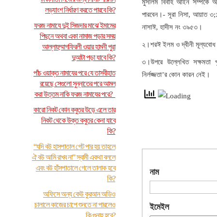
মুসলিম বিবাহ আইন সম্পর্কে
লভ্যাংশ নির্ধারণ করতে পারবে কি?
পারবেন।- সূরা নিসা, আয়াত ৩;
ফরজ নামাযে দুই সিজদার মাঝে ইমামের
নাসাঈ, হাদীস নং ৩৯৫৩।
পিছনে অথবা একা নামাজ পড়ার সময়
২।শরঈ ইলম ও দ্বীনী মূল্যবোধ
আল্লাহুম্মাগফিরলী ওয়ার হামনী পুরা
দুআটা পড়া যাবে কি?
৩।উপরে উল্লেখিত সক্ষমতা প
পাঁচ ওয়াক্ত নামাযের পরে যে তাসবীহাত
নির্লজ্জতা’র কোন কারন নেই।
রয়েছে সেগুলো সুন্নাতের পরে আমল
করা উত্তম নাকি ফরজ নামাযের পরে?
কারো নিকট কোন কবুতর উড়ে এলে তার
নিকট থেকে উক্ত কবুতর কেনা যাবে
কি?
“যদি বউ হাসপাতাল গেট পার হয় তাহলে
ঐ বউ আমি রাখব না” স্বামী একথা বললে
এবং বউ হাঁসপাতালে গেলে তালাক হবে
নাম
কি?
অফিসে অন্য কেউ কুরআন অডিও
চালালে কাজের চাপে শুনতে না পারলেও
ইমেইল
কি গুনাহ হবে?