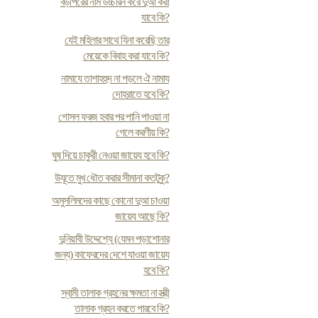
বড়পিরের নাম উচ্চারন করে দুআ করা
যাবে কি?
যেই মহিলার সাথে যিনা করেছি তার
মেয়েকে বিবাহ করা যাবে কি?
নামাযে তাশাহহুদ না পড়লে ঐ নামায
দোহরাতে হবে কি?
গোসল ফরজ হবার পর পানি পাওয়া না
গেলে করণীয় কি?
ঘুষ দিয়ে চাকুরী নেওয়া জায়েয হবে কি?
উযূতে মুখ ধৌত করার সীমানা কতটুকু?
অমুসলিমদের কাছে কোনো দুআ চাওয়া
জায়েয আছে কি?
দুনিয়াবী উদ্দেশ্যে (যেমন পড়াশোনার
জন্য) কাফেরদের দেশে যাওয়া জায়েয
হবে কি?
স্বামী তালাক গ্রহনের ক্ষমতা না স্ত্রী
তালাক গ্রহন করতে পারবে কি?