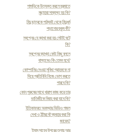
শাশুড়িকে উত্যক্ত করলে হুরমাতে
মুছাহারা সাব্যস্ত হয় কি?
হিন্দু ছাত্রকে পাঠ্যবই থেকে হিন্দুধর্ম
পড়ানোর হুকুম কী?
স্বপ্নের যে ব্যাখা করা হয় সেটাই ঘটে
কি?
স্বপ্নের ব্যাখ্যা কেউ কিছু বললে
বাস্তবেও কি তেমন হবে?
কোম্পানির দেওয়া সুবিধা গ্রাহককে না
দিয়ে প্রতিনিধি নিজে ভোগ করতে
পারবে কি?
কোন পুরুষের সাথে খারাপ কাজ করে তার
ভাতিজীকে বিবাহ করা যাবে কি?
ইতিকাফরত অবস্থায় ভিডিও গজল
দেখা ও ইন্টারনেট ব্যবহার করা কি
জায়েয?
ইমাম সাহেব উপরের তলায় আর