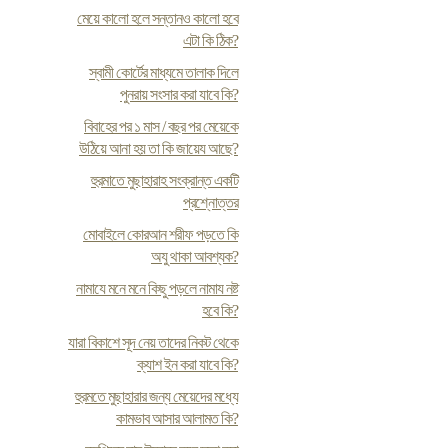
মেয়ে কালো হলে সন্তানও কালো হবে
এটা কি ঠিক?
স্বামী কোর্টের মাধ্যমে তালাক দিলে
পুনরায় সংসার করা যাবে কি?
বিবাহের পর ১ মাস / বছর পর মেয়েকে
উঠিয়ে আনা হয় তা কি জায়েয আছে?
হুরমাতে মুছাহারাহ সংক্রান্ত একটি
প্রশ্নোত্তর
মোবাইলে কোরআন শরীফ পড়তে কি
অযু থাকা আবশ্যক?
নামাযে মনে মনে কিছু পড়লে নামায নষ্ট
হবে কি?
যারা বিকাশে সূদ নেয় তাদের নিকট থেকে
ক্যাশ ইন করা যাবে কি?
হুরমতে মুছাহারার জন্য মেয়েদের মধ্যে
কামভাব আসার আলামত কি?