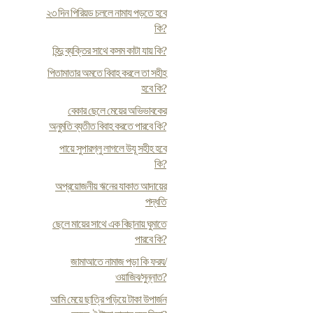
২৩ দিন পিরিয়ড চললে নামায পড়তে হবে
কি?
হিন্দু ব্যক্তির সাথে কসম কাটা যায় কি?
পিতামাতার অমতে বিবাহ করলে তা সহীহ
হবে কি?
বেকার ছেলে মেয়ের অভিভাবকের
অনুমতি ব্যতীত বিবাহ করতে পারবে কি?
পায়ে সুপারগ্লু লাগলে উযূ সহীহ হবে
কি?
অপ্রয়োজনীয় ঋনের যাকাত আদায়ের
পদ্ধতি
ছেলে মায়ের সাথে এক বিছানায় ঘুমাতে
পারবে কি?
জামাআতে নামাজ পড়া কি ফরয/
ওয়াজিব/সুন্নাত?
আমি মেয়ে ছাত্রি পড়িয়ে টাকা উপার্জন