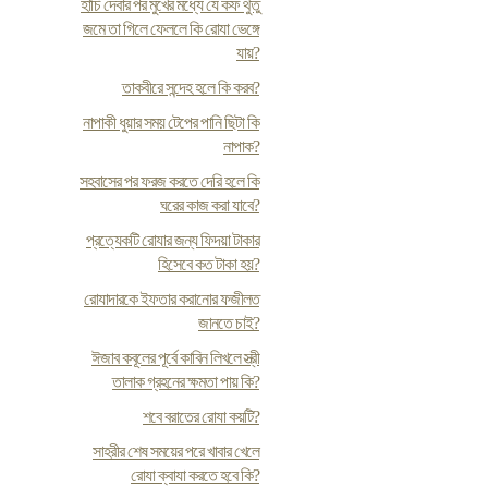
হাঁচি দেবার পর মুখের মধ্যে যে কফ থুতু
জমে তা গিলে ফেললে কি রোযা ভেঙ্গে
যায়?
তাকবীরে সন্দেহ হলে কি করব?
নাপাকী ধুয়ার সময় টেপের পানি ছিটা কি
নাপাক?
সহবাসের পর ফরজ করতে দেরি হলে কি
ঘরের কাজ করা যাবে?
প্রত্যেকটি রোযার জন্য ফিদয়া টাকার
হিসেবে কত টাকা হয়?
রোযাদারকে ইফতার করানোর ফজীলত
জানতে চাই?
ঈজাব কবূলের পূর্বে কাবিন লিখলে স্ত্রী
তালাক গ্রহনের ক্ষমতা পায় কি?
শবে বরাতের রোযা কয়টি?
সাহরীর শেষ সময়ের পরে খাবার খেলে
রোযা ক্বাযা করতে হবে কি?