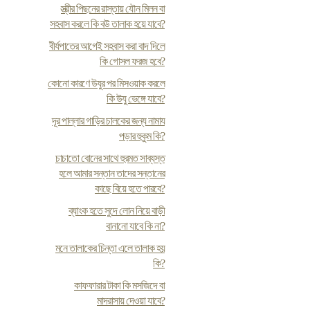
স্ত্রীর পিছনের রাস্তায় যৌন মিলন বা
সহবাস করলে কি বউ তালাক হয়ে যাবে?
বীর্যপাতের আগেই সহবাস করা বাদ দিলে
কি গোসল ফরজ হবে?
কোনো কারণে উযুর পর মিসওয়াক করলে
কি উযু ভেঙ্গে যাবে?
দূর পাল্লার গাড়ির চালকের জন্য নামায
পড়ার হুকুম কি?
চাচাতো বোনের সাথে হুরমত সাব্যস্ত
হলে আমার সন্তান তাদের সন্তানের
কাছে বিয়ে হতে পারবে?
ব্যাংক হতে সুদে লোন নিয়ে বাড়ী
বানানো যাবে কি না?
মনে তালাকের চিন্তা এলে তালাক হয়
কি?
কাফফারার টাকা কি মসজিদে বা
মাদরাসায় দেওয়া যাবে?