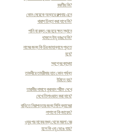
করণীয় কি?
কোন মেয়েকে অন্তরে কল্পনায় এনে
খারাপ চিন্তা করা যাবে কি?
পানি বা রক্ত বের হয়ে ক্ষত স্থানে
থাকলে উযূ ভাঙবে কি?
নামের জন্য কি চির জাহান্নামে পুড়তে
হবে?
স্বপ্নের ব্যাখ্যা
তাকবীরে তাহরীমায় হাত কোন পর্যন্ত
উঠাতে হয়?
তারাবীর নামাযে কুরআন শরীফ দেখে
দেখে তিলাওয়াত করা যাবে?
বাড়িতে নিরাপত্তার জন্য সিসি ক্যামেরা
লাগানো কি জায়েয?
ওযুর পর নাকের মধ্য থেকে ময়লা বের
হলে কি ওযু ভেঙে যায়?