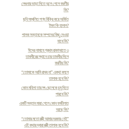
লেগুনার ভাড়া দিতে ভুলে গেলে করণীয়
কি?
ছবি সম্বলিত পণ্য বিক্রি করে অর্জিত
টাকা কি হালাল?
পালক সন্তানকে সম্পদের কিছু দেওয়া
যাবে কি?
ঈদের নামাযে প্রথম রাকাআতে ৩
তাকবীরের স্থানে চার তাকবীর দিলে
করনীয় কি?
“তোমাকে আমি রাখব না” একথা বললে
তালাক হবে কি?
কোন মহিলা তার সৎ ছেলেকে চুমু দিতে
পারবে কি?
একটি সন্তান মারা গেলে কোন ফজীলাত
আছে কি?
“তোমার মতো স্ত্রী আমার দরকার নেই”
এই কথার দ্বারা স্ত্রী তালাক হবে কি?