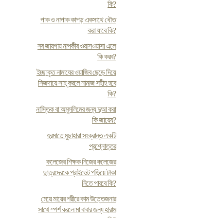
কি?
পাক ও নাপাক কাপড় একসাথে ধৌত
করা যাবে কি?
সব জায়গায় নাপকীর ওয়াসওয়াসা এলে
কি করব?
ইচ্ছাকৃত নামাযের ওয়াজিব ছেড়ে দিয়ে
সিজদায়ে সাহূ করলে নামাজ সহীহ হবে
কি?
নাস্তিক বা অমুসলিমের জন্য দুআ করা
কি জায়েয?
হুরমাতে মুছাহারা সংক্রান্ত একটি
প্রশ্নোত্তর
কলেজের শিক্ষক নিজের কলেজের
ছাত্রদেরকে প্রাইভেট পড়িয়ে টাকা
নিতে পারবে কি?
মেয়ে মায়ের শরীরে কাম উত্তেজনার
সাথে স্পর্শ করলে মা বাবার জন্য হারাম