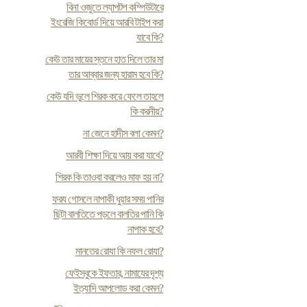
বিনা ওজুতে ল্যাপটপ কম্পিউটারে
ইংরেজি কিবোর্ড দিয়ে আরবি টাইপ করা
যাবে কি?
কেউ তার মায়ের স্তনে হাত দিলে তার মা
তার আব্বার জন্য হারাম হবে কি?
কেউ যদি ভুলে শিরক করে ফেলে তাহলে
কি করনীয়?
না জেনে হাদীস বলা কেমন?
আরবী শিক্ষা দিয়ে আয় করা যাবে?
শিরক কি তাওবা করলেও মাফ হয় না?
ফর‍য গোসলে নাপাকী ধুয়ার সময় পানির
ছিটা বালতিতে পড়লে বালতির পানি কি
নাপাক হবে?
মানতের রোযা কি নফল রোযা?
ফেইসবুকে ইফতার, নামাযের দৃশ্য
ইত্যাদি আপলোড করা কেমন?