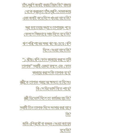
হাঁস-মুরগি জবাই করার নিয়ম কি? বাজার
থেকে ক্রয়কৃত হাঁস-মুরগি দোকানদার
একা জবাই করে দিলে খাওয়া যাবে কি?
সূরা ফাতেহার স্থানে তাশাহহুদ পড়ে
ফেললে সিজদায়ে সাহু দিতে হবে কি?
ঋণ পরিশোধের সময় ঋণের চেয়ে বেশি
দিলে নেওয়া যাবে কি?
“১ ঘন্টার বেশি ফোন ব্যবহার করলে তুমি
তালাক” স্বামী একথা বললে এবং ফোন
ব্যবহার করলে কি তালাক হবে?
স্ত্রীকে তালাক গ্রহনের ক্ষমতা না দিলেও
কি সে ডিভোর্স নিতে পারে?
স্ত্রী ডিভোর্স দিলে তা কার্যকর হয় কি?
স্বামী তিন তালাক দিলে সংসার করা যাবে
কি?
জমি এগ্রিমেন্ট বা বন্ধক নেওয়া জায়েয
হবে কি?