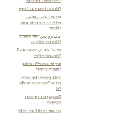
করলে ঔ টাকা হালাল হবে কিনা?
শুধু জমি থাকলে যাকাত দিতে হবে কি?
س এবং ص এর পেশের মধ্যে
উচ্চারণের দিক থেকে কোনো পার্থক্য
আছে কি?
ইমাম ফরজ নামাযে مالك يوم الدين
ছেড়ে দিলে নামায হবে কি?
দ্বিতীয় রাকাআতে ভুলে বসলে সিজদায়ে
সাহূ দিলে নামায হবে কি?
জুতার বাক্সের উপর দেওয়া কাঠ সুতরা
হিসেবে যথেষ্ট হবে কি?
পেশাবের কতরা বন্ধের জন্য হাটাচলা,
কাশি এবং নাড়াচাড়া ইত্যাদি করা যাবে
কি?
হুরমাতে মুছাহারা সংক্রান্ত একটি
প্রশ্নোত্তর
সূদী টাকা সূদের ঋণ হিসেবে দেওয়া যাবে