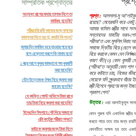
প্রশ্
সাম্প্রতিক প্রশ্নোত্তর
অত্যন্ত রাগের মাথায় তালাক দিলে তা
প্রশ্ন :
আসসালা-মু আ’লাইকুম।
কার্যকর হবে কি?
রয়েছে? মেহেরবানি করে একটু 
আমার বর্তমান স্ত্রীর সাথে সংস
শরীয়তবিরোধী কাজের জন্য কসমের
সন্তানদের যাবতীয় ভরন-পোষ
কাফফারা দিতে হয় না, কথাটা কি সত্য?
শরীআ’ত এবং মুসলিম বিবাহ আ
জুমার দিন মসজিদ ভরে যাওয়ার পরে ঘরে
সমাজে দ্বিতীয় বিয়ে (ছেলে কর
বসে এক্তেদা করলে কি নামায হবে?
বিয়ে করাকে কেমন যেন নির্লজ্জ
কারণ কী?(৩) কোন কুমারী মেয়
১ বছর আগে কুকুর কামড়ানো পশু কুরবানী
(শরীআ’ত অনুযায়ী কোন পাপ কা
করা যাবে কি?
করে কাটাতে চায়, নিজের জীব
মেয়েকে যদি সুন্দরভাবে বাঁচার 
যৌন উত্তেজক ঔষধ নিয়ে ব্যবসা করা
স্ত্রী হিসেবে গ্রহণের জন্য ইচ্
জায়েয হবে কি?
প্রকাশ পেল?
যে ব্যক্তি পোস্ট অফিসে টাকা রাখে
উত্তর :
তার টাকা নিয়ে ব্যবসা করা যাবে কি?
ওয়া আলাইকুমুস সাল
ঈদের দিন ঈদগাহে গেট দিয়ে সাজানো
কোন পুরুষ যদি একাধিক স্ত্রীর
এটা কতটুকু শরীয়ত সম্মত?
করতে পারে তবে তার জন্য চারট
কাউকে ব্যবসার জন্য টাকা দিলে
কোনটিতে অক্ষম হয় তবে একা
টাকাদাতা নিজের জন্য নির্দিষ্ট পরিমান