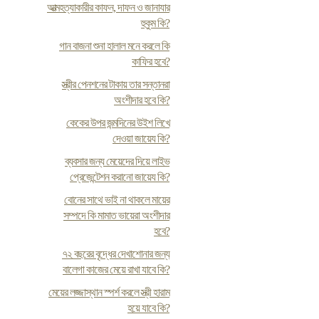
আত্মহত্যাকারীর কাফন, দাফন ও জানাযার
হুকুম কি?
গান বাজনা শুনা হালাল মনে করলে কি
কাফির হবে?
স্ত্রীর পেনশনের টাকায় তার সন্তানরা
অংশীদার হবে কি?
কেকের উপর জন্মদিনের উইশ লিখে
দেওয়া জায়েয কি?
ব্যবসার জন্য মেয়েদের দিয়ে লাইভ
প্রেজেন্টেশন করানো জায়েয কি?
বোনের সাথে ভাই না থাকলে মায়ের
সম্পদে কি মামাত ভায়েরা অংশীদার
হবে?
৭২ বছরের বৃদ্ধের দেখাশোনার জন্য
বালেগা কাজের মেয়ে রাখা যাবে কি?
মেয়ের লজ্জাস্থান স্পর্শ করলে স্ত্রী হারাম
হয়ে যাবে কি?