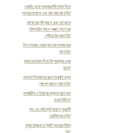
চাকরি থেকে অবসরকালীন টাকা দিয়ে
সংসার চালানো এবং হজ করা যাবে কি?
কারো হক নষ্ট করলে এবং তাদেরকে
বিস্তারিত বলতে লজ্জা পেলে হক
পৌঁছানোর সূরত কি?
তিন তালাক দেয়ার পরে ঘর সংসার করা
যাবে কি?
যাকাতের টাকা দিয়ে কি পুরস্কার দেয়া
যাবে?
সন্তান পিতামাতার রুমে অনুমতি ছাড়া
প্রবেশ করতে পারবে কি?
মুআজ্জীন ও ইমামের নূন্যতম বয়স কত
হওয়া উচিত?
শুধু ২/৪ ভরি স্বর্ণ থাকলে কুরবানী
ওয়াজিব হবে কি?
কুকুর কামড়ানো প্রানি খাওয়ার বিধান
কি?