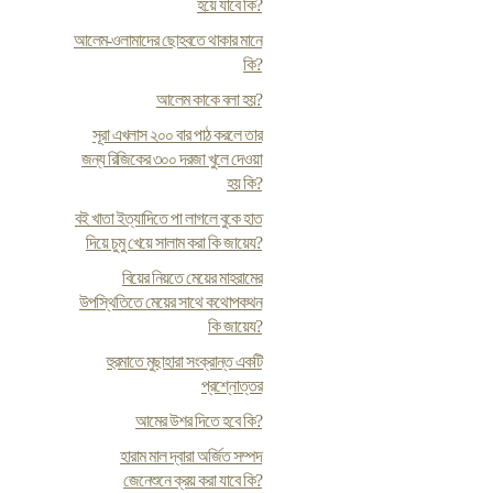
হয়ে যাবে কি?
আলেম-ওলামাদের ছোহবতে থাকার মানে
কি?
আলেম কাকে বলা হয়?
সূরা এখলাস ২০০ বার পাঠ করলে তার
জন্য রিজিকের ৩০০ দরজা খুলে দেওয়া
হয় কি?
ব‌ই খাতা ইত্যাদিতে পা লাগলে বুকে হাত
দিয়ে চুমু খেয়ে সালাম করা কি জায়েয?
বিয়ের নিয়তে মেয়ের মাহরামের
উপস্থিতিতে মেয়ের সাথে কথোপকথন
কি জায়েয?
হুরমাতে মুছাহারা সংক্রান্ত একটি
প্রশ্নোত্তর
আমের উশর দিতে হবে কি?
হারাম মাল দ্বারা অর্জিত সম্পদ
জেনেশুনে ক্রয় করা যাবে কি?