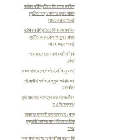
বর্তমান পরিস্থিতিতে কি জামে মসজিদ
ব্যতীত অন্য কোথাও জুমার নামায
আদায় করতে পারব?
বর্তমান পরিস্থিতিতে কি জামে মসজিদ
ব্যতীত অন্য কোথাও জুমার নামায
আদায় করতে পারব?
শবে বরাতে রোযা রাখার হাদীসটি কি
দুর্বল?
ফরজ নামাযে লেগে দাঁড়ানো কি সুন্নত?
পাঞ্জেগানা মসজিদে জুমুআ আদায় করা
যাবে কি?
ঘুমানোর সময় ডান হাত ডান গালের নীচে
রাখা কি সুন্নাত?
ইমামকে মুক্তাদী রুকু অবস্থায় পেলে
মুক্তাদী ইমামের সাথে কিভাবে শরীক
হবে?
আবু লাহাব মৃত্যুর পূর্বে কালিমা পড়লে কি