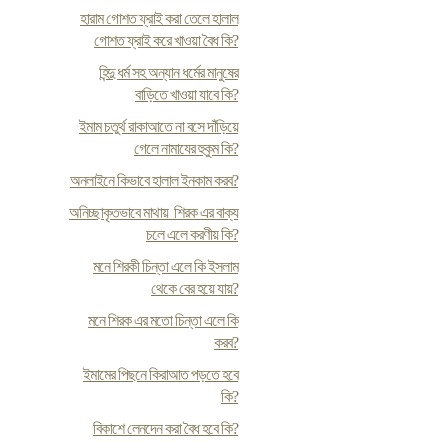
হারাম গোশত ফ্রাই করা তেলে হালাল
গোশত ফ্রাই করে খাওয়া বৈধ কি?
হিন্দু ধর্ম সহ অন্যান ধর্মের মানুষের
বাড়িতে খাওয়া যাবে কি?
ইমাম চতুর্থ রাকাআতে না বসে দাঁড়িয়ে
গেলে নামাযের হুকুম কি?
অনলাইনে কিভাবে হালাল ইনকাম করব?
অনিচ্ছাকৃতভাবে মাথায় শিরক এর বাক্য
চলে এলে করণীয় কি?
মনে শিরকী চিন্তা এলে কি ইসলাম
থেকে বের হয়ে যায়?
মনে শিরক এর মতো চিন্তা এলে কি
করব?
ইমামের পিছনে কিরাআত পড়তে হবে
কি?
বিকাশে লেনদেন করা বৈধ হবে কি?