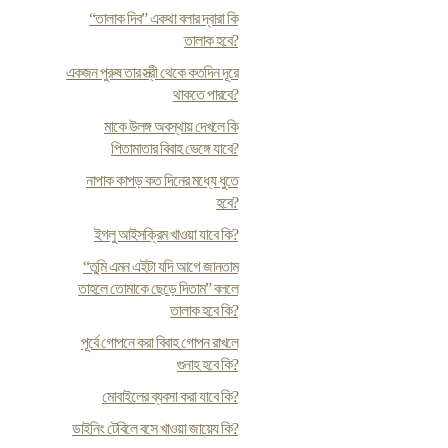
“তালাক দিব” একথা বলার দ্বারা কি
তালাক হবে?
একজন পুরুষ তার স্ত্রী থেকে কতদিন দূরে
থাকতে পারবে?
মাকে উলঙ্গ অবস্থায় দেখলে কি
পিতামাতার বিবাহ ভেঙ্গে যাবে?
নাপাক কাপড় কত দিনের মধ্যে ধুতে
হবে?
ইগলু আইসক্রিম খাওয়া যাবে কি?
“তুমি এমন এইটা যদি আগে জানতাম
তাহলে তোমাকে ছেড়ে দিতাম” বললে
তালাক হবে কি?
পূর্বে গোপনে করা বিবাহ গোপন রাখলে
গুনাহ হবে কি?
মোবাইলের ব্যবসা করা যাবে কি?
ডাইনিং টেবিলে বসে খাওয়া জায়েয কি?