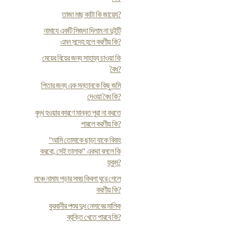
তাজা মাছ কাটা কি জায়েয?
নামাযে একটি সিজদা দিলাম না দুইটি
এমন সন্দেহ হলে করণীয় কি?
মেয়ের বিয়ের জন্য সাহায্য চাওয়া কি
বৈধ?
পিতার জন্য এক সন্তানকে কিছু জমি
দেওয়া বৈধ কি?
বৃদ্ধ হওয়ার কারণে মান্নত পুরা না করতে
পারলে করণীয় কি?
"আমি তোমাকে ছাড়া যাকে বিবাহ
করবো, সেই তালাক" একথা বললে কি
হুকুম?
লঞ্চে নামায পড়ার সময় কিবলা ঘুরে গেলে
করণীয় কি?
কুরবানীর পশুর দুধ নেসাবের মালিক
ব্যক্তি খেতে পারবে কি?