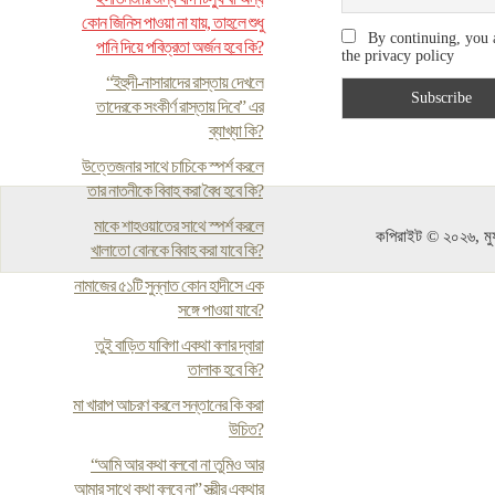
কোন জিনিস পাওয়া না যায়, তাহলে শুধু
By continuing, you 
পানি দিয়ে পবিত্রতা অর্জন হবে কি?
the privacy policy
“ইহুদী-নাসারাদের রাস্তায় দেখলে
তাদেরকে সংকীর্ণ রাস্তায় দিবে” এর
ব্যাখ্যা কি?
উত্তেজনার সাথে চাচিকে স্পর্শ করলে
তার নাতনীকে বিবাহ করা বৈধ হবে কি?
মাকে শাহওয়াতের সাথে স্পর্শ করলে
কপিরাইট © ২০২৬, মুফ
খালাতো বোনকে বিবাহ করা যাবে কি?
নামাজের ৫১টি সুন্নাত কোন হাদীসে এক
সঙ্গে পাওয়া যাবে?
তুই বাড়িত যাবিগা একথা বলার দ্বারা
তালাক হবে কি?
মা খারাপ আচরণ করলে সন্তানের কি করা
উচিত?
“আমি আর কথা বলবো না তুমিও আর
আমার সাথে কথা বলবে না” স্ত্রীর একথার