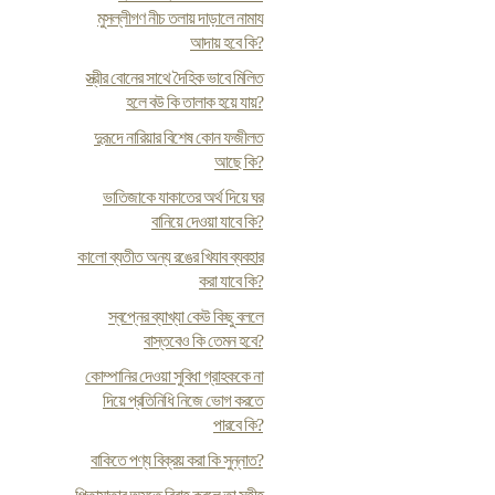
মুসল্লীগণ নীচ তলায় দাড়ালে নামায
আদায় হবে কি?
স্ত্রীর বোনের সাথে দৈহিক ভাবে মিলিত
হলে বউ কি তালাক হয়ে যায়?
দুরূদে নারিয়ার বিশেষ কোন ফজীলত
আছে কি?
ভাতিজাকে যাকাতের অর্থ দিয়ে ঘর
বানিয়ে দেওয়া যাবে কি?
কালো ব্যতীত অন্য রঙের খিযাব ব্যবহার
করা যাবে কি?
স্বপ্নের ব্যাখ্যা কেউ কিছু বললে
বাস্তবেও কি তেমন হবে?
কোম্পানির দেওয়া সুবিধা গ্রাহককে না
দিয়ে প্রতিনিধি নিজে ভোগ করতে
পারবে কি?
বাকিতে পণ্য বিক্রয় করা কি সুন্নাত?