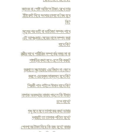
ব্যাংক বা পোষ্ট অফিসে টাকা রেখে তার
ইন্টারেস্ট দিয়ে সংসার চালানো বৈধ হবে
কি?
মৃত্যুর পর ভাই বা ভাতিজা সম্পদ পাবে
এই আশঙ্কায় মেয়ের নামে সম্পদ করা
যাবে কি?
স্ত্রীর সাথে শারীরিক সম্পর্কের সময় মা বা
শাশুড়ির কথা মনে এলে কি করব?
হুরমাতে মুছাহারাহ এর বিধান না জেনে
করলে এর হুকুম সাব্যস্ত হবে কি?
শিরকী গান গাইলে ঈমান যাবে কি?
নাপাক অবস্থায় নামায পড়লে কি ঈমান
চলে যাবে?
শুধু মনে মনে তালাকের কথা ভাবার
দ্বারাই তা তালাক পতিত হবে?
পেনশনের টাকা দিয়ে কি হজ হবে? বাবার